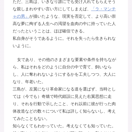
ただ、三島は、いきなり誰にでも受け入れてもらえそう
な親しまれやすい言い方にしてしまえば、
「ラ・マンチ
ャの男」
が描いたような、現実を否定して、より高い崇
高な夢に殉ずる人生への渇望を血肉の中に持っていた人
だったということは、ほぼ確信できる。
私自身がそうであるように。それを失ったら生きられな
いように。
女であり、その他のさまざまな要素や条件を持ちなが
ら、私はそれをどのように自分の中で育て、飼いなら
し、人に奪われないようにするかを工夫しつつ、大人に
なり、年老いた。
三島が、左翼になり革命家になる道を選ばず、当時とし
ては（今でも）奇矯で時代錯誤に見えた右翼思想に走
り、それを行動で示したこと、それ以前に彼が行った肉
体改造などの数々について私は詳しく知らないし、考え
てみたこともない。
知らなくてもわかっていた。考えなくても知っていた。