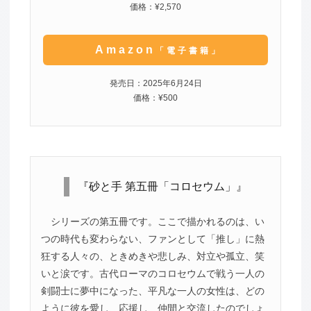
価格：¥2,570
Amazon
「電子書籍」
発売日：2025年6月24日
価格：¥500
『砂と手 第五冊「コロセウム」』
シリーズの第五冊です。ここで描かれるのは、い
つの時代も変わらない、ファンとして「推し」に熱
狂する人々の、ときめきや悲しみ、対立や孤立、笑
いと涙です。古代ローマのコロセウムで戦う一人の
剣闘士に夢中になった、平凡な一人の女性は、どの
ように彼を愛し、応援し、仲間と交流したのでしょ