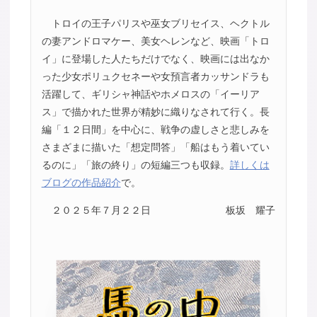
トロイの王子パリスや巫女ブリセイス、ヘクトル
の妻アンドロマケー、美女ヘレンなど、映画「トロ
イ」に登場した人たちだけでなく、映画には出なか
った少女ポリュクセネーや女預言者カッサンドラも
活躍して、ギリシャ神話やホメロスの「イーリア
ス」で描かれた世界が精妙に織りなされて行く。長
編「１２日間」を中心に、戦争の虚しさと悲しみを
さまざまに描いた「想定問答」「船はもう着いてい
るのに」「旅の終り」の短編三つも収録。
詳しくは
ブログの作品紹介
で。
２０２５年７月２２日
板坂 耀子