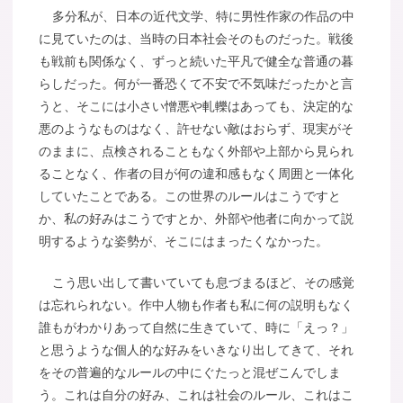
多分私が、日本の近代文学、特に男性作家の作品の中
に見ていたのは、当時の日本社会そのものだった。戦後
も戦前も関係なく、ずっと続いた平凡で健全な普通の暮
らしだった。何が一番恐くて不安で不気味だったかと言
うと、そこには小さい憎悪や軋轢はあっても、決定的な
悪のようなものはなく、許せない敵はおらず、現実がそ
のままに、点検されることもなく外部や上部から見られ
ることなく、作者の目が何の違和感もなく周囲と一体化
していたことである。この世界のルールはこうですと
か、私の好みはこうですとか、外部や他者に向かって説
明するような姿勢が、そこにはまったくなかった。
こう思い出して書いていても息づまるほど、その感覚
は忘れられない。作中人物も作者も私に何の説明もなく
誰もがわかりあって自然に生きていて、時に「えっ？」
と思うような個人的な好みをいきなり出してきて、それ
をその普遍的なルールの中にぐたっと混ぜこんでしま
う。これは自分の好み、これは社会のルール、これはこ