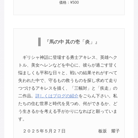
価格：¥500
『馬の中 其の壱「炎」』
ギリシャ神話に登場する勇士アキレス、英雄ヘク
トル、美女ヘレンなどを中心に、彼らが過ごす甘く
悩ましくも平和な日々と、戦いの結果それがすべて
失われた中で、守るもの救うものを探し求めて走り
つづけるアキレスを描く、「三幅対」と「疾走」の
二作品。
詳しくはブログの紹介
をごらん下さい。私
たちの住む世界と時代を見つめ、何ができるか、ど
う生きるかを考える手がかりになればと願っていま
す。
２０２５年５月２７日
板坂 耀子