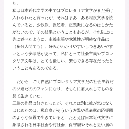
た。
私は日本近代文学の中ではプロレタリア文学がまだ受け
入れられたと言ったが、それはまあ、ある程度文学を読
んでいると、少数派、反逆者、正義派になるのはしかた
がないので、その結果ということもあるが、それ以上に
先に述べたように、主義主張や党派性が明確な作品は
（多分人間でも）、好みがわかりやすいしつきあいやす
いという安堵感があって、私にとって社会主義やプロレ
タリア文学は、とても優しい、安心できる存在だったと
いうこともあるのである。
だから、ごく自然にプロレタリア文学だの社会主義だ
のソ連だののファンになり、そちらに肩入れしてものを
見て生きていた。
三島の作品は好きだったが、それとは別に彼が気になり
はじめたのは、私自身がそういう左翼や革命家の応援団
のような位置で生きていると、たとえば日本近代文学に
象徴される日本社会や村社会、保守層やそれと近い層の