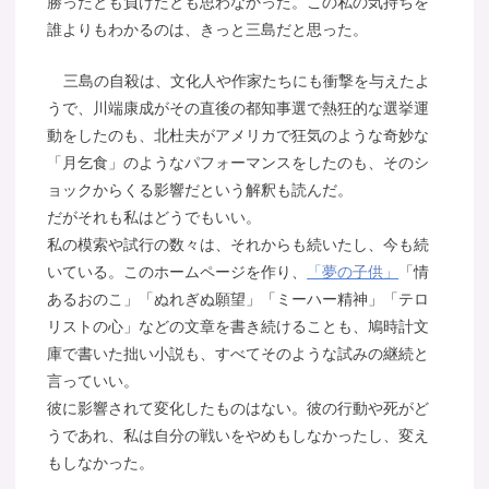
勝ったとも負けたとも思わなかった。この私の気持ちを
誰よりもわかるのは、きっと三島だと思った。
三島の自殺は、文化人や作家たちにも衝撃を与えたよ
うで、川端康成がその直後の都知事選で熱狂的な選挙運
動をしたのも、北杜夫がアメリカで狂気のような奇妙な
「月乞食」のようなパフォーマンスをしたのも、そのシ
ョックからくる影響だという解釈も読んだ。
だがそれも私はどうでもいい。
私の模索や試行の数々は、それからも続いたし、今も続
いている。このホームページを作り、
「夢の子供」
「情
あるおのこ」「ぬれぎぬ願望」「ミーハー精神」「テロ
リストの心」などの文章を書き続けることも、鳩時計文
庫で書いた拙い小説も、すべてそのような試みの継続と
言っていい。
彼に影響されて変化したものはない。彼の行動や死がど
うであれ、私は自分の戦いをやめもしなかったし、変え
もしなかった。