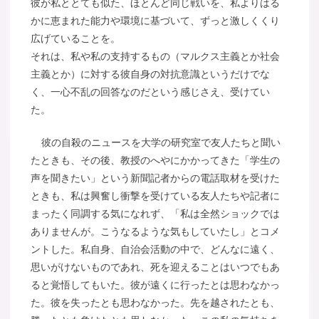
彼が私ととても似た、ほとんど同じ戦いを、私よりはる
かに恵まれた能力や環境に基づいて、ずっと激しくくり
広げていることを。
それは、私や私の支持するもの（マルクス主義とか社会
主義とか）に対する彼自身の対抗意識というだけでな
く、一心不乱の回答なのだという感じさえ、受けてい
た。
彼の自殺のニュースを大学の研究室で友人たちと聞い
たときも、その後、教授のへやにかかってきた「学生の
声を聞きたい」という新聞記者からの電話取材を受けた
ときも、私は興奮し衝撃を受けている友人たちや記者に
まったく同調する気になれず、「私は全然ショックでは
ありませんが。こうなるような気もしていたし」とコメ
ントした。私自身、自治会活動の中で、どんなに遠く、
思いがけないものであれ、死を迎えることはいつでもあ
ると覚悟してもいた。彼が遠くに行ったとは思わなかっ
た。彼を失ったとも思わなかった。先を越されたとも、