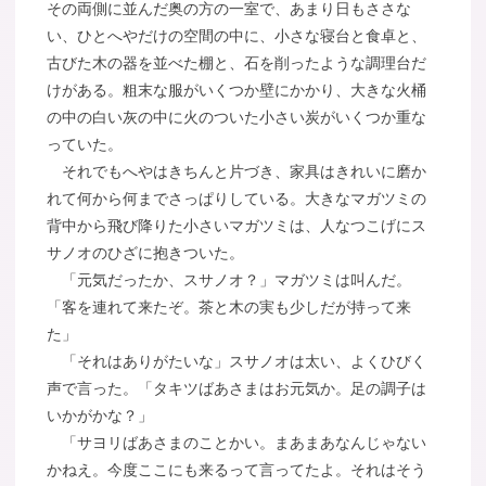
その両側に並んだ奥の方の一室で、あまり日もささな
い、ひとへやだけの空間の中に、小さな寝台と食卓と、
古びた木の器を並べた棚と、石を削ったような調理台だ
けがある。粗末な服がいくつか壁にかかり、大きな火桶
の中の白い灰の中に火のついた小さい炭がいくつか重な
っていた。
それでもへやはきちんと片づき、家具はきれいに磨か
れて何から何までさっぱりしている。大きなマガツミの
背中から飛び降りた小さいマガツミは、人なつこげにス
サノオのひざに抱きついた。
「元気だったか、スサノオ？」マガツミは叫んだ。
「客を連れて来たぞ。茶と木の実も少しだが持って来
た」
「それはありがたいな」スサノオは太い、よくひびく
声で言った。「タキツばあさまはお元気か。足の調子は
いかがかな？」
「サヨリばあさまのことかい。まあまあなんじゃない
かねえ。今度ここにも来るって言ってたよ。それはそう