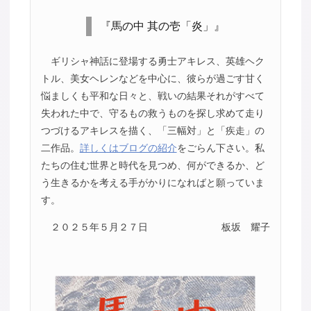
『馬の中 其の壱「炎」』
ギリシャ神話に登場する勇士アキレス、英雄ヘク
トル、美女ヘレンなどを中心に、彼らが過ごす甘く
悩ましくも平和な日々と、戦いの結果それがすべて
失われた中で、守るもの救うものを探し求めて走り
つづけるアキレスを描く、「三幅対」と「疾走」の
二作品。
詳しくはブログの紹介
をごらん下さい。私
たちの住む世界と時代を見つめ、何ができるか、ど
う生きるかを考える手がかりになればと願っていま
す。
２０２５年５月２７日
板坂 耀子