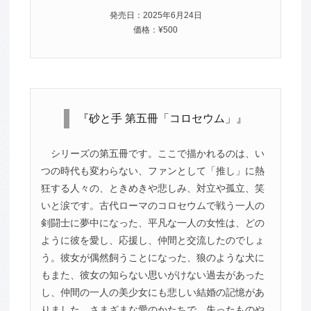
発売日：2025年6月24日
価格：¥500
『砂と手 第五冊「コロセウム」』
シリーズの第五冊です。ここで描かれるのは、い
つの時代も変わらない、ファンとして「推し」に熱
狂する人々の、ときめきや悲しみ、対立や孤立、笑
いと涙です。古代ローマのコロセウムで戦う一人の
剣闘士に夢中になった、平凡な一人の女性は、どの
ように彼を愛し、応援し、仲間と交流したのでしょ
う。彼女が偶然飼うことになった、狼のような犬に
もまた、彼女の知らない思いがけない過去があった
し、仲間の一人の美少女にも悲しい結婚の記憶があ
りました。さまざまな愛のかたちで、失ったものや