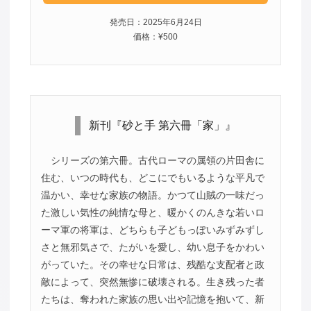
発売日：2025年6月24日
価格：¥500
新刊『砂と手 第六冊「家」』
シリーズの第六冊。古代ローマの属領の片田舎に
住む、いつの時代も、どこにでもいるような平凡で
温かい、幸せな家族の物語。かつて山賊の一味だっ
た激しい気性の純情な母と、暖かくのんきな若いロ
ーマ軍の将軍は、どちらも子どもっぽいみずみずし
さと無邪気さで、たがいを愛し、幼い息子をかわい
がっていた。その幸せな日常は、残酷な支配者と政
敵によって、突然無惨に破壊される。生き残った者
たちは、奪われた家族の思い出や記憶を抱いて、新