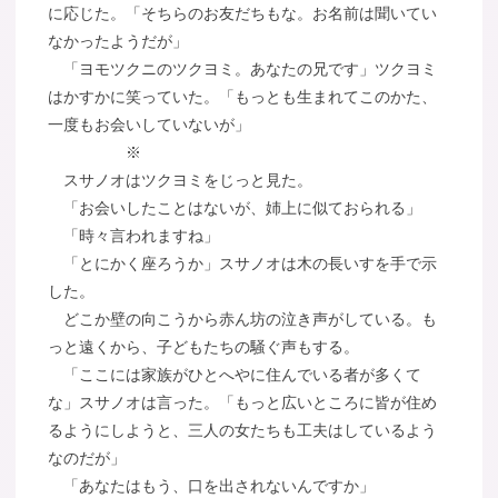
に応じた。「そちらのお友だちもな。お名前は聞いてい
なかったようだが」
「ヨモツクニのツクヨミ。あなたの兄です」ツクヨミ
はかすかに笑っていた。「もっとも生まれてこのかた、
一度もお会いしていないが」
※
スサノオはツクヨミをじっと見た。
「お会いしたことはないが、姉上に似ておられる」
「時々言われますね」
「とにかく座ろうか」スサノオは木の長いすを手で示
した。
どこか壁の向こうから赤ん坊の泣き声がしている。も
っと遠くから、子どもたちの騒ぐ声もする。
「ここには家族がひとへやに住んでいる者が多くて
な」スサノオは言った。「もっと広いところに皆が住め
るようにしようと、三人の女たちも工夫はしているよう
なのだが」
「あなたはもう、口を出されないんですか」