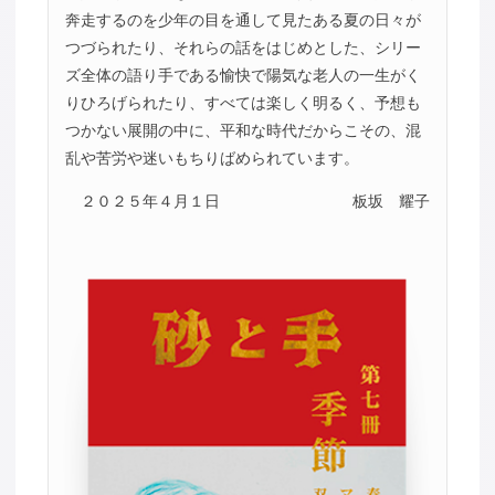
奔走するのを少年の目を通して見たある夏の日々が
つづられたり、それらの話をはじめとした、シリー
ズ全体の語り手である愉快で陽気な老人の一生がく
りひろげられたり、すべては楽しく明るく、予想も
つかない展開の中に、平和な時代だからこその、混
乱や苦労や迷いもちりばめられています。
２０２５年４月１日
板坂 耀子