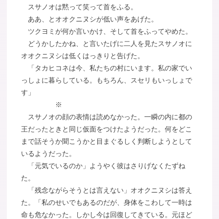
スサノオは黙って笑って首をふる。
ああ、とオオクニヌシが低い声をあげた。
ツクヨミが何か言いかけ、そして首をふってやめた。
どうかしたかね、と言いたげに二人を見たスサノオに
オオクニヌシは低くはっきりと告げた。
「タカヒコネは今、私たちの村にいます。私の家でい
っしょに暮らしている。もちろん、スセリもいっしょで
す」
※
スサノオの顔の表情は読めなかった。一瞬の内に都の
王だったときと同じ仮面をつけたようだった。何をどこ
まで話そうか聞こうかと目まぐるしく判断しようとして
いるようだった。
「元気でいるのか」ようやく彼はさりげなくたずね
た。
「残念ながらそうとは言えない」オオクニヌシは答え
た。「私のせいでもあるのだが、身体をこわして一時は
命も危なかった。しかし今は回復してきている。元ほど