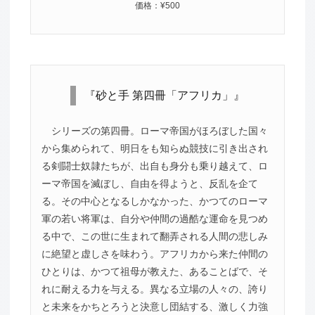
価格：¥500
『砂と手 第四冊「アフリカ」』
シリーズの第四冊。ローマ帝国がほろぼした国々
から集められて、明日をも知らぬ競技に引き出され
る剣闘士奴隷たちが、出自も身分も乗り越えて、ロ
ーマ帝国を滅ぼし、自由を得ようと、反乱を企て
る。その中心となるしかなかった、かつてのローマ
軍の若い将軍は、自分や仲間の過酷な運命を見つめ
る中で、この世に生まれて翻弄される人間の悲しみ
に絶望と虚しさを味わう。アフリカから来た仲間の
ひとりは、かつて祖母が教えた、あることばで、そ
れに耐える力を与える。異なる立場の人々の、誇り
と未来をかちとろうと決意し団結する、激しく力強