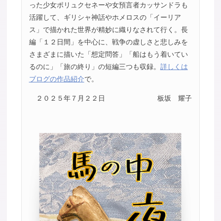
った少女ポリュクセネーや女預言者カッサンドラも
活躍して、ギリシャ神話やホメロスの「イーリア
ス」で描かれた世界が精妙に織りなされて行く。長
編「１２日間」を中心に、戦争の虚しさと悲しみを
さまざまに描いた「想定問答」「船はもう着いてい
るのに」「旅の終り」の短編三つも収録。
詳しくは
ブログの作品紹介
で。
２０２５年７月２２日
板坂 耀子