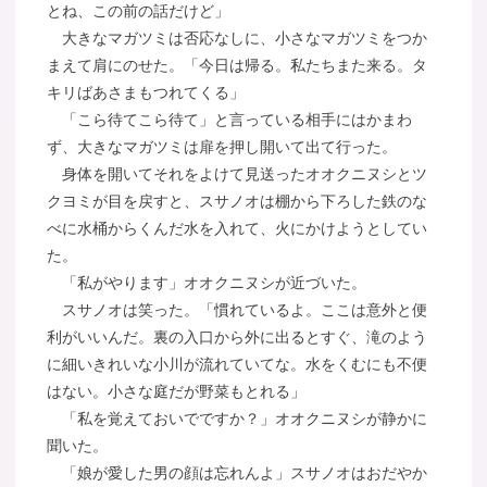
とね、この前の話だけど」
大きなマガツミは否応なしに、小さなマガツミをつか
まえて肩にのせた。「今日は帰る。私たちまた来る。タ
キリばあさまもつれてくる」
「こら待てこら待て」と言っている相手にはかまわ
ず、大きなマガツミは扉を押し開いて出て行った。
身体を開いてそれをよけて見送ったオオクニヌシとツ
クヨミが目を戻すと、スサノオは棚から下ろした鉄のな
べに水桶からくんだ水を入れて、火にかけようとしてい
た。
「私がやります」オオクニヌシが近づいた。
スサノオは笑った。「慣れているよ。ここは意外と便
利がいいんだ。裏の入口から外に出るとすぐ、滝のよう
に細いきれいな小川が流れていてな。水をくむにも不便
はない。小さな庭だが野菜もとれる」
「私を覚えておいでですか？」オオクニヌシが静かに
聞いた。
「娘が愛した男の顔は忘れんよ」スサノオはおだやか