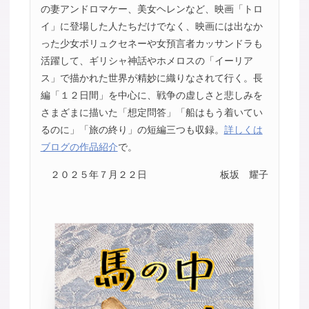
の妻アンドロマケー、美女ヘレンなど、映画「トロ
イ」に登場した人たちだけでなく、映画には出なか
った少女ポリュクセネーや女預言者カッサンドラも
活躍して、ギリシャ神話やホメロスの「イーリア
ス」で描かれた世界が精妙に織りなされて行く。長
編「１２日間」を中心に、戦争の虚しさと悲しみを
さまざまに描いた「想定問答」「船はもう着いてい
るのに」「旅の終り」の短編三つも収録。
詳しくは
ブログの作品紹介
で。
２０２５年７月２２日
板坂 耀子