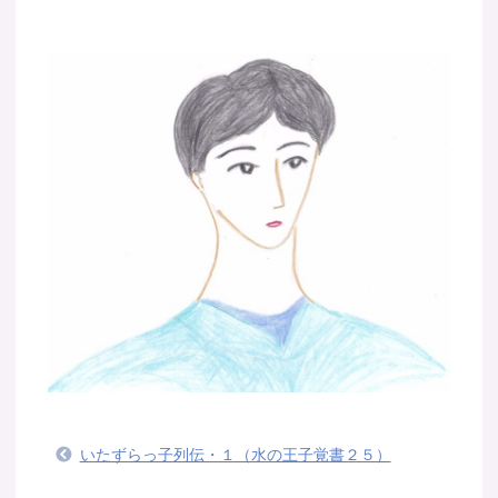
いたずらっ子列伝・１（水の王子覚書２５）