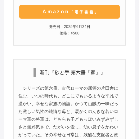
Amazon
「電子書籍」
発売日：2025年6月24日
価格：¥500
新刊『砂と手 第六冊「家」』
シリーズの第六冊。古代ローマの属領の片田舎に
住む、いつの時代も、どこにでもいるような平凡で
温かい、幸せな家族の物語。かつて山賊の一味だっ
た激しい気性の純情な母と、暖かくのんきな若いロ
ーマ軍の将軍は、どちらも子どもっぽいみずみずし
さと無邪気さで、たがいを愛し、幼い息子をかわい
がっていた。その幸せな日常は、残酷な支配者と政