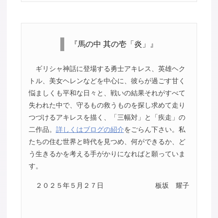
『馬の中 其の壱「炎」』
ギリシャ神話に登場する勇士アキレス、英雄ヘク
トル、美女ヘレンなどを中心に、彼らが過ごす甘く
悩ましくも平和な日々と、戦いの結果それがすべて
失われた中で、守るもの救うものを探し求めて走り
つづけるアキレスを描く、「三幅対」と「疾走」の
二作品。
詳しくはブログの紹介
をごらん下さい。私
たちの住む世界と時代を見つめ、何ができるか、ど
う生きるかを考える手がかりになればと願っていま
す。
２０２５年５月２７日
板坂 耀子