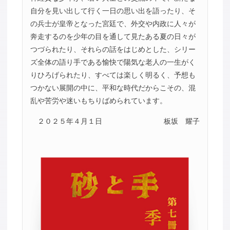
自分を見い出して行く一日の思い出を語ったり、そ
の兵士が皇帝となった宮廷で、外交や内政に人々が
奔走するのを少年の目を通して見たある夏の日々が
つづられたり、それらの話をはじめとした、シリー
ズ全体の語り手である愉快で陽気な老人の一生がく
りひろげられたり、すべては楽しく明るく、予想も
つかない展開の中に、平和な時代だからこその、混
乱や苦労や迷いもちりばめられています。
２０２５年４月１日
板坂 耀子