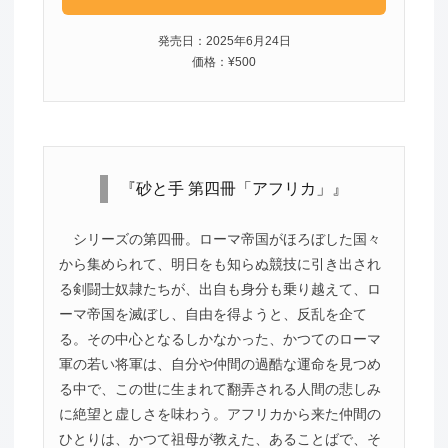
発売日：2025年6月24日
価格：¥500
『砂と手 第四冊「アフリカ」』
シリーズの第四冊。ローマ帝国がほろぼした国々
から集められて、明日をも知らぬ競技に引き出され
る剣闘士奴隷たちが、出自も身分も乗り越えて、ロ
ーマ帝国を滅ぼし、自由を得ようと、反乱を企て
る。その中心となるしかなかった、かつてのローマ
軍の若い将軍は、自分や仲間の過酷な運命を見つめ
る中で、この世に生まれて翻弄される人間の悲しみ
に絶望と虚しさを味わう。アフリカから来た仲間の
ひとりは、かつて祖母が教えた、あることばで、そ