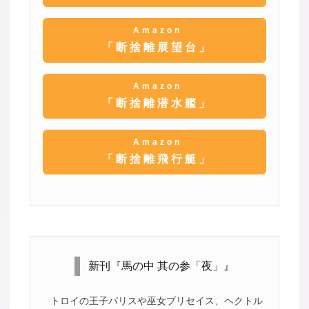
Amazon
「断捨離展望台」
Amazon
「断捨離潜水艦」
Amazon
「断捨離飛行艇」
新刊『馬の中 其の参「夜」』
トロイの王子パリスや巫女ブリセイス、ヘクトル