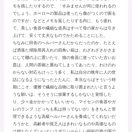
モを残したりするので、「すみませんが何に使われるの
でしょう。ホーローの製品は使ったら傷がつくので困る
のですが」などとメモを返したりする内に、もう疲れ
て、美しい食器や繊細な道具はすべて母の家からは引き
上げて、安くて丈夫なものでかためることにした。
ちなみに田舎のヘルパーさんだからだったのか、たとえ
ば洒落た掃除用具入れの四角い箱は、わざわざさかさま
にして棚の上に置いたり、猫の食器に使っていた古いお
皿は、人間の茶碗と重ねてしまってあったり、わけのわ
からない対応もけっこう多く、私は自分の晩年に人の世
話になるようになったとたんに、本当ならばそういう時
期にこそ、優雅で繊細な品物に取り囲まれたいと言うよ
うな願いは、そうそうに放棄するしかないと覚悟した
り、少々金がかかってもいいから、マイセンの食器やガ
レのランプ（どっちも私は持ってないが）をきちんと管
理できるような高級ヘルパーさんを養成してくれないだ
ろうかと、高齢者や貧乏人はきれいなものや高価なもの
は持たなくていいというポリシーらしい福祉行政の国で