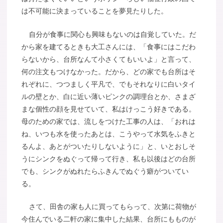
は不可能に決まっていることを夢見たりした。
自分が食事に関心も興味もないのは自覚していた。だ
から家を建てるときも大工さんには、「食事にはこだわ
らないから、台所なんて小さくてもいいよ」と言って、
何の注文もつけなかった。だから、どの家でも台所はそ
れぞれに、つつましく平凡で、でもそれなりに白いタイ
ルの壁とか、白に近い薄いピンクの調理台とか、さまざ
まな個性の顔を見せていて、私はけっこう好きである。
母のための家では、流しをつけた工事の人は、「おれは
ね、いつも水を使ったあとは、こうやって水気をふきと
るんよ、あとがついたりしないように」と、いとおしそ
うにシンクをぬぐって帰って行き、私も以後はどの台所
でも、シンクがぬれたらふきんでぬぐう癖がついてい
る。
さて、田舎の家も人に買ってもらって、次第に荷物が
今住んでいる二軒の家に集中した結果、台所にもものが