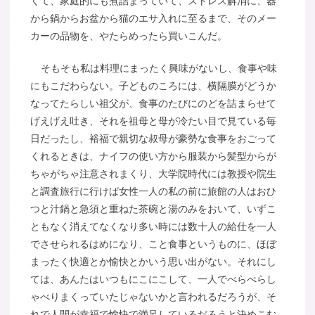
くて、家庭的にも煮詰まっていて、ストレス解消に、器
から鍋からお盆から猫のエサ入れに至るまで、そのメー
カーの品物を、やたらめったら買いこんだ。
そもそも私は料理にまったく興味がないし、食事や味
にもこだわらない。子どものころには、横隔膜がどうか
なってたらしい祖父が、食事のたびにのどを詰まらせて
げえげえ吐き、それを祖母と母が冷たい目で見ている毎
日だったし、裕福で親切な叔母が豪勢な食事をおごって
くれるときは、ナイフの使い方から服装から髪型からが
ちゃがちゃ注意されまくり、大学院時代には教授や院生
と調査旅行に行けば女性一人の私の前に旅館の人はおひ
つと汁鍋と急須と重ねた茶碗と湯のみをおいて、いずこ
ともなく消えてなくなり多い時には数十人の給仕を一人
でさせられるはめになり、こと食事というものに、ほぼ
まったく快適とか愉快とかいう思い出がない。それにし
ては、あんたはいつもにこにこして、一人でべらべらし
ゃべりまくっていたじゃないかと言われるだろうが、そ
れで人間が幸福で愉快で満足しているだろうと決めこむ