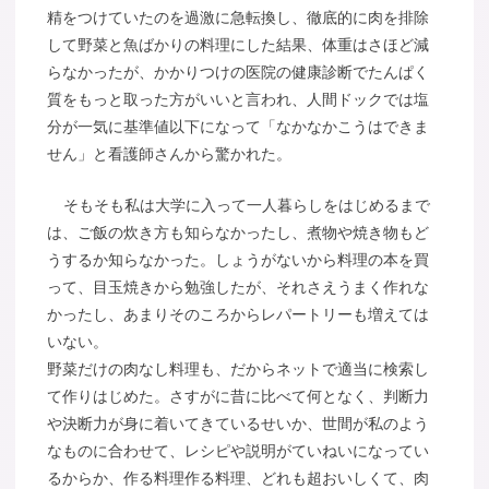
精をつけていたのを過激に急転換し、徹底的に肉を排除
して野菜と魚ばかりの料理にした結果、体重はさほど減
らなかったが、かかりつけの医院の健康診断でたんぱく
質をもっと取った方がいいと言われ、人間ドックでは塩
分が一気に基準値以下になって「なかなかこうはできま
せん」と看護師さんから驚かれた。
そもそも私は大学に入って一人暮らしをはじめるまで
は、ご飯の炊き方も知らなかったし、煮物や焼き物もど
うするか知らなかった。しょうがないから料理の本を買
って、目玉焼きから勉強したが、それさえうまく作れな
かったし、あまりそのころからレパートリーも増えては
いない。
野菜だけの肉なし料理も、だからネットで適当に検索し
て作りはじめた。さすがに昔に比べて何となく、判断力
や決断力が身に着いてきているせいか、世間が私のよう
なものに合わせて、レシピや説明がていねいになってい
るからか、作る料理作る料理、どれも超おいしくて、肉