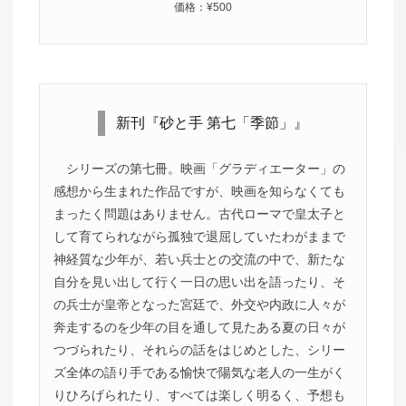
価格：¥500
新刊『砂と手 第七「季節」』
シリーズの第七冊。映画「グラディエーター」の
感想から生まれた作品ですが、映画を知らなくても
まったく問題はありません。古代ローマで皇太子と
して育てられながら孤独で退屈していたわがままで
神経質な少年が、若い兵士との交流の中で、新たな
自分を見い出して行く一日の思い出を語ったり、そ
の兵士が皇帝となった宮廷で、外交や内政に人々が
奔走するのを少年の目を通して見たある夏の日々が
つづられたり、それらの話をはじめとした、シリー
ズ全体の語り手である愉快で陽気な老人の一生がく
りひろげられたり、すべては楽しく明るく、予想も