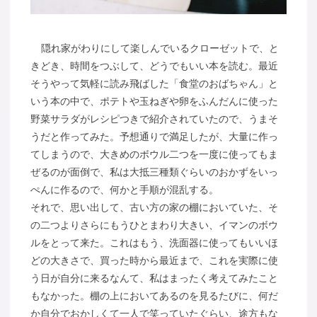
隠れ家がわりにして楽しんでいるクローゼットで、と
きどき、時間をつぶして、どうでもいい本を読む。最近
そうやって気軽に読み飛ばした「食堂のおばちゃん」と
いう本の中で、ポテトや玉ねぎや卵をふんだんに使った
野菜サラダがレシピつきで紹介されていたので、うまそ
うだと作ってみた。予想通りで満足したが、大量に作っ
てしまうので、大きめのボウル二つを一度に使ってもま
ぜるのが面倒で、私は大抵三種類ぐらいのおかずをいっ
ぺんに作るので、何かと手順が混乱する。
それで、思い出して、古い方の家の棚においていた、そ
の二つよりさらにもうひとまわり大きい、イマンのボウ
ルをとって来た。これはもう、洗面器に使ってもいいほ
どの大きさで、買った時から最近まで、これを実際に使
う日が自分に来るなんて、私はまったく考えてみたこと
もなかった。棚の上においてあるのを見るたびに、何だ
か自分でおかしくて一人で笑っていたぐらい、途方もな