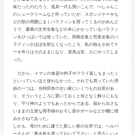
味だったのだろう。道具一式も買いこんで、ぺしゃんこ
のシュークリームなど作っていたが、スポンジケーキな
どの型の周囲にまくパラフィンを買ってくるのがめんど
うで、書庫の文学全集などの本にかかっているパラフィ
ンをひっぱいでは使っていた。西鶴全集と芭蕉全集のパ
ラフィンがほぼ全部なくなったころ、私の熱もさめてケ
ーキ作りはそのままになり、道具は皆、人にやってしま
った。
だから、イマンの食器や杓子やフライ返しもまったく
といっていいほど使わなかった。それでも買っていた理
由の一つは、当時田舎の古い家にいくつもの台所があ
り、そういうところに置いておくと何となく飾りにもな
り、守り神のようでもあったからである。箱から出さな
いままの立派な両手鍋やおろし器やボールなどが棚に積
みかさねてあった。
しかも、母のために建てた新しい家の台所では、ヘルパ
ーさんが「磨き粉を買っておいて下さい」と恐ろしいメ