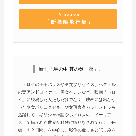
Amazon
「断捨離飛行艇」
新刊『馬の中 其の参「夜」』
トロイの王子パリスや巫女ブリセイス、ヘクトル
の妻アンドロマケー、美女ヘレンなど、映画「トロ
イ」に登場した人たちだけでなく、映画には出なか
った少女ポリュクセネーや女預言者カッサンドラも
活躍して、ギリシャ神話やホメロスの「イーリア
ス」で描かれた世界が精妙に織りなされて行く。長
編「１２日間」を中心に、戦争の虚しさと悲しみを