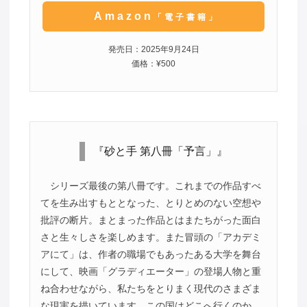
Amazon
「電子書籍」
発売日：2025年9月24日
価格：¥500
『砂と手 第八冊「予言」』
シリーズ最後の第八冊です。これまでの作品すべ
てを生み出すもととなった、とりとめのない空想や
批評の断片。まとまった作品とはまたちがった面白
さと生々しさを楽しめます。また冒頭の「アカデミ
アにて」は、作者の職場でもあったある大学を舞台
にして、映画「グラディエーター」の登場人物と重
ね合わせながら、私たちをとりまく現代のさまざま
な現実を描いています。この国はどこへ行くのか。