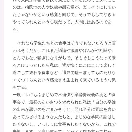
のは、植民地の人や奴隷や慰安婦が、楽しそうにしてい
たじゃないかという感覚と同じで、そうでもしてなきゃ
やってられんという心境だって、人間にはあるのであ
る。
それなら学生たちとの食事はそうでもないだろうと言
われそうだが、これまた議論や激論やけんかや乱闘や、
とんでもない騒ぎになりがちで、そもそもこうなって来
るとひょっとしたら私は、皆が快くにこにこして楽しく
過ごして終わる食事など、退屈で嘘っぽくてものたりな
くてつまらんという感覚さえ生まれて来ているような気
もする。
一度、世にもふまじめで不愉快な卒論発表会のあとの食
事会で、最初のあいさつを求められた私は「自分の卒論
の出来が悪いのをごまかそうと、照れ半分に冗談を言い
あってふざけるような人たちと、まじめな学問の話はし
たくないし、いっしょに食事もしたくないから、これで
失礼します」と言い放って、とっとと席を立って帰っ