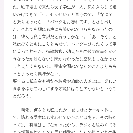
た。駐車場まで来たら女子学生が一人、息をきらして追
いかけてきて「せ、せんせい」と言うので、「なに？」
と振り返ったら、「バッグをお忘れです」とさし出し
た。それでも顔にも声にも笑いのかけらもなかったの
は、彼女も私も立派だと言うしかない。「あ、そう」と
私はびくともにこりともせず、バッグをひったくって車
に乗って帰った。指導教官が消えたその後の食事会がど
うなったか知らないし聞かなかったし空想もしなかった
し考えたくもないし、宇宙空間のかなたのことよりもも
っとまったく興味がない。
要するに私自身も祖父や叔母や旅館の人以上に、楽しい
食事をぶちこわしにする才能にはこと欠かないというこ
とだろう。
一時期、何をとち狂ったか、せっせとケーキを作っ
て、訪れる学生にも食わせていたことはある。その時だ
って別に料理はしてなかったから、ラジオを組み立てる
とか爆薬を作るとかと同じ感覚の、ただの気まぐれの趣