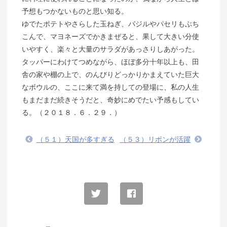
予想もつかないものと思い知る。
ゆでたポテトやさらした玉ねぎ、バジルやパセリもぶち
こんで、マヨネーズでかきまぜると、果して大きい分使
いやすく、楽々と大量のサラダがあっさりしあがった。
タッパーにわけてつめながら、ほぼ多分十年以上も、田
舎の家や棚の上で、のんびりどっかりかまえていた巨大
なボウルの、ここに来て満を持しての登場に、私の人生
もまだまだ続きそうだと、奇妙にめでたい予感もしてい
る。（２０１８．６．２９．）
（５１）天国が多すぎる
（５３）リボンが活躍