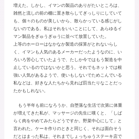
増えた。しかし、イマンの製品のありがたいところは、
雑然と流しの前の棚に置き散らしてぎっしりにしていて
も、個々のものが美しいから、散らかっている感じがし
ないのである。私はそれをいいことにして、あらゆるイ
マン製品をぎゅうぎゅうに並べて放置していた。
上等のホーローはなかなか製造の採算がとれないらし
く、イマンも人気のあるメーカーだったようなのに、い
ろいろ苦心していたようで、たしか今ではもう製造を中
止しているのではないかと思う。それでもネットでは根
強い人気があるようで、使いもしないでためこんでいる
私などは、好きな人たちから見れば罰当たりなことだっ
たかもしれない。
もう半年も前になろうか、自堕落な生活で次第に体重
が増えてきた私が、マッサージの先生に嘆くと、「しば
らく肉をやめてみたらどうですか。野菜中心にして」と
言われた。ケーキ作りのときと同じく、それは面白そう
だとはまった私は、それまでしょっちゅうステーキ店で