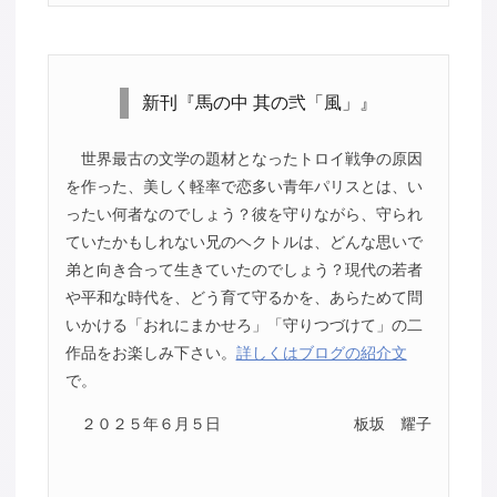
新刊『馬の中 其の弐「風」』
世界最古の文学の題材となったトロイ戦争の原因
を作った、美しく軽率で恋多い青年パリスとは、い
ったい何者なのでしょう？彼を守りながら、守られ
ていたかもしれない兄のヘクトルは、どんな思いで
弟と向き合って生きていたのでしょう？現代の若者
や平和な時代を、どう育て守るかを、あらためて問
いかける「おれにまかせろ」「守りつづけて」の二
作品をお楽しみ下さい。
詳しくはブログの紹介文
で。
２０２５年６月５日
板坂 耀子