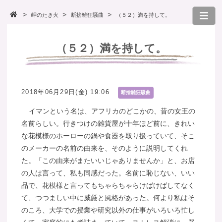
岬のたき火
断捨離狂騒曲
（５２）満を持して。
（５２）満を持して。
2018年06月29日(金) 19:06
断捨離狂騒曲
イマンという名は、アフリカのどこかの、昔の女王の
名前らしい。行きつけの雑貨屋が十年ほど前に、きれい
な花模様のホーローの鍋や食器を取り扱っていて、そこ
のメーカーの名前の由来を、そのように説明してくれ
た。「この由来がまたいいじゃありませんか」と、お店
の人は言って、私も同感だった。名前に恥じない、いい
品で、花模様と言ってもちゃらちゃらけばけばしてなく
て、つつましい中に威厳と風格があった。何より私はそ
のころ、大学での授業や研究以外の仕事がいろいろ忙し