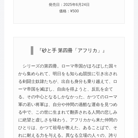
発売日：2025年6月24日
価格：¥500
『砂と手 第四冊「アフリカ」』
シリーズの第四冊。ローマ帝国がほろぼした国々
から集められて、明日をも知らぬ競技に引き出され
る剣闘士奴隷たちが、出自も身分も乗り越えて、ロ
ーマ帝国を滅ぼし、自由を得ようと、反乱を企て
る。その中心となるしかなかった、かつてのローマ
軍の若い将軍は、自分や仲間の過酷な運命を見つめ
る中で、この世に生まれて翻弄される人間の悲しみ
に絶望と虚しさを味わう。アフリカから来た仲間の
ひとりは、かつて祖母が教えた、あることばで、そ
れに耐える力を与える。異なる立場の人々の、誇り