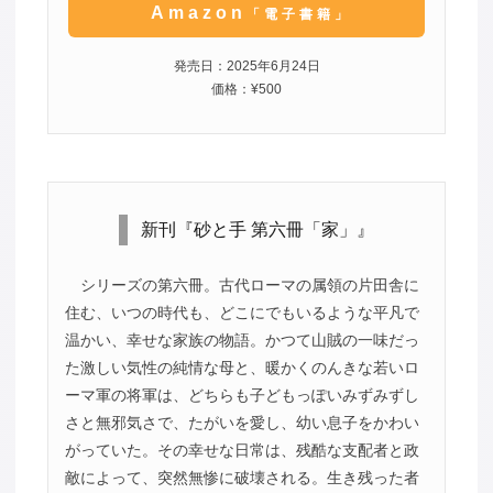
Amazon
「電子書籍」
発売日：2025年6月24日
価格：¥500
新刊『砂と手 第六冊「家」』
シリーズの第六冊。古代ローマの属領の片田舎に
住む、いつの時代も、どこにでもいるような平凡で
温かい、幸せな家族の物語。かつて山賊の一味だっ
た激しい気性の純情な母と、暖かくのんきな若いロ
ーマ軍の将軍は、どちらも子どもっぽいみずみずし
さと無邪気さで、たがいを愛し、幼い息子をかわい
がっていた。その幸せな日常は、残酷な支配者と政
敵によって、突然無惨に破壊される。生き残った者