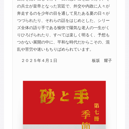
の兵士が皇帝となった宮廷で、外交や内政に人々が
奔走するのを少年の目を通して見たある夏の日々が
つづられたり、それらの話をはじめとした、シリー
ズ全体の語り手である愉快で陽気な老人の一生がく
りひろげられたり、すべては楽しく明るく、予想も
つかない展開の中に、平和な時代だからこその、混
乱や苦労や迷いもちりばめられています。
２０２５年４月１日
板坂 耀子