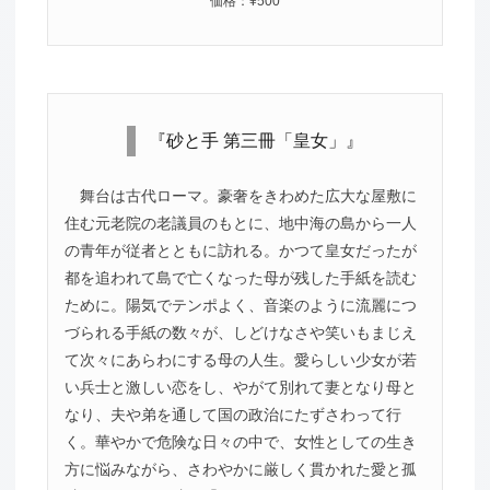
価格：¥500
『砂と手 第三冊「皇女」』
舞台は古代ローマ。豪奢をきわめた広大な屋敷に
住む元老院の老議員のもとに、地中海の島から一人
の青年が従者とともに訪れる。かつて皇女だったが
都を追われて島で亡くなった母が残した手紙を読む
ために。陽気でテンポよく、音楽のように流麗につ
づられる手紙の数々が、しどけなさや笑いもまじえ
て次々にあらわにする母の人生。愛らしい少女が若
い兵士と激しい恋をし、やがて別れて妻となり母と
なり、夫や弟を通して国の政治にたずさわって行
く。華やかで危険な日々の中で、女性としての生き
方に悩みながら、さわやかに厳しく貫かれた愛と孤