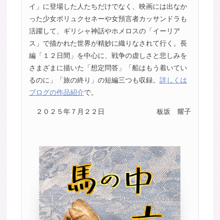
イ」に登場した人たちだけでなく、映画には出なか
った少女ポリュクセネーや女預言者カッサンドラも
活躍して、ギリシャ神話やホメロスの「イーリア
ス」で描かれた世界が精妙に織りなされて行く。長
編「１２日間」を中心に、戦争の虚しさと悲しみを
さまざまに描いた「想定問答」「船はもう着いてい
るのに」「旅の終り」の短編三つも収録。
詳しくは
ブログの作品紹介
で。
２０２５年７月２２日
板坂 耀子