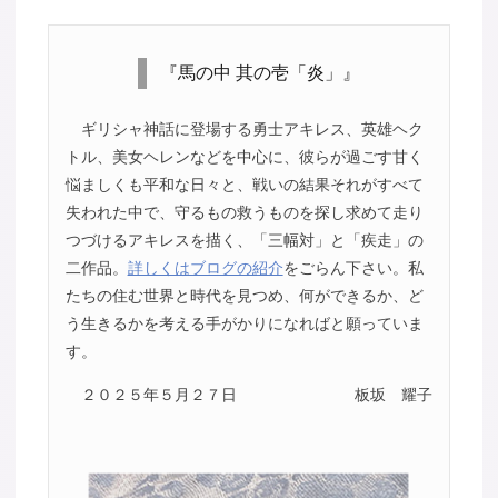
『馬の中 其の壱「炎」』
ギリシャ神話に登場する勇士アキレス、英雄ヘク
トル、美女ヘレンなどを中心に、彼らが過ごす甘く
悩ましくも平和な日々と、戦いの結果それがすべて
失われた中で、守るもの救うものを探し求めて走り
つづけるアキレスを描く、「三幅対」と「疾走」の
二作品。
詳しくはブログの紹介
をごらん下さい。私
たちの住む世界と時代を見つめ、何ができるか、ど
う生きるかを考える手がかりになればと願っていま
す。
２０２５年５月２７日
板坂 耀子