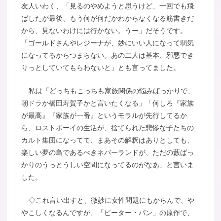
友人いわく、「見るのやめようと思うけど、一回でも飛
ばしたが最後、もう何が何だかわからなくなる筋書きだ
から、見ないわけには行かない。うー」だそうです。
「ゴールドさんやレジーナが、妙にいい人になって弱気
になってるからつまらない。あの二人は基本、邪悪でき
りっとしていてもらわないと」とも言ってました。
私は「どっちもこっちも家族関係の悩みばっかりで、
朝ドラか橋田寿賀子かと言いたくなる」「何しろ『家族
が最高』『家族が一番』というモラルが先行してるか
ら、ロストボーイの生活が、捨てられた悲惨な子たちの
カルト集団になってて、まあその解釈はありとしても、
楽しい夢の島であるべきネバーランドが、ただの藪ばっ
かりのうっとうしい空間になってるのがなあ」と言いま
した。
◇これ言い出すと、微妙に女性問題にもからんで、や
やこしくなるんですが、「ピーター・パン」の原作で、