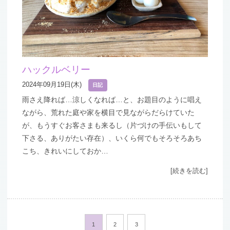
ハックルベリー
2024年09月19日(木)
日記
雨さえ降れば…涼しくなれば…と、お題目のように唱え
ながら、荒れた庭や家を横目で見ながらだらけていた
が、もうすぐお客さまも来るし（片づけの手伝いもして
下さる、ありがたい存在）、いくら何でもそろそろあち
こち、きれいにしておか…
[続きを読む]
1
2
3