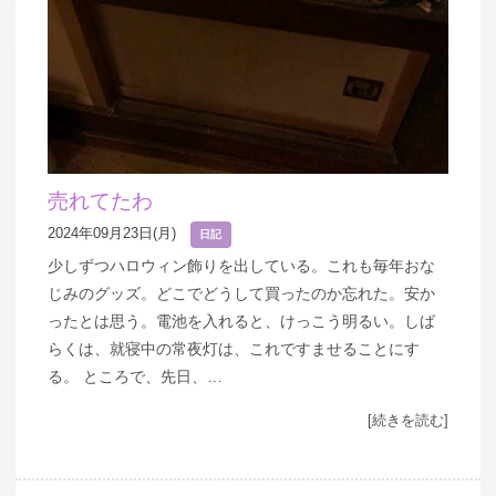
売れてたわ
2024年09月23日(月)
日記
少しずつハロウィン飾りを出している。これも毎年おな
じみのグッズ。どこでどうして買ったのか忘れた。安か
ったとは思う。電池を入れると、けっこう明るい。しば
らくは、就寝中の常夜灯は、これですませることにす
る。 ところで、先日、…
[続きを読む]