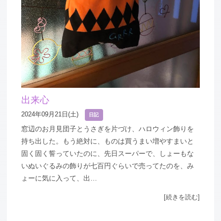
出来心
2024年09月21日(土)
日記
窓辺のお月見団子とうさぎを片づけ、ハロウィン飾りを
持ち出した。もう絶対に、ものは買うまい増やすまいと
固く固く誓っていたのに、先日スーパーで、しょーもな
いぬいぐるみの飾りが七百円ぐらいで売ってたのを、み
ょーに気に入って、出…
[続きを読む]