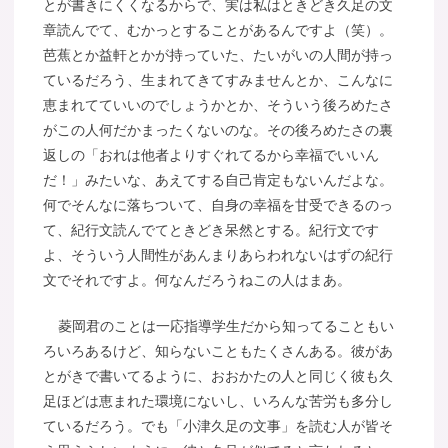
とが書きにくくなるからで、実は私はときどき久足の文
章読んでて、むかっとすることがあるんですよ（笑）。
芭蕉とか益軒とかが持っていた、たいがいの人間が持っ
ているだろう、生まれてきてすみませんとか、こんなに
恵まれてていいのでしょうかとか、そういう後ろめたさ
がこの人何だかまったくないのな。その後ろめたさの裏
返しの「おれは他者よりすぐれてるから幸福でいいん
だ！」みたいな、あえてする自己肯定もないんだよな。
何でそんなに落ちついて、自身の幸福を甘受できるのっ
て、紀行文読んでてときどき呆然とする。紀行文です
よ、そういう人間性があんまりあらわれないはずの紀行
文でそれですよ。何なんだろうねこの人はまあ。
菱岡君のことは一応指導学生だから知ってることもい
ろいろあるけど、知らないこともたくさんある。彼があ
とがきで書いてるように、おおかたの人と同じく彼も久
足ほどは恵まれた環境にないし、いろんな苦労も多分し
ているだろう。でも「小津久足の文事」を読む人が皆そ