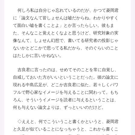
何しろ私は自分じゃ忘れているのだが、かつて菱岡君
に「論文なんて皆しょせんは嘘だからね。わかりやすく
て面白い嘘を書くことよ」とか言ったらしい。彼もま
た、そんなこと覚えとくなよと思うけど、研究対象の実
像なんて、しょせん幻想で、書いてる研究者の投影じゃ
ないかとどこかで思ってる私だから、そのぐらいのこと
はたしかに言いかねない。
吉良君に言ったのは、せめてそのことを常に自覚し、
自戒しておいた方がいいということだった。彼の論文に
現れる中島広足が、どこか吉良君に似た、若々しくパワ
フルで野心家なイメージを与えることに関わって。もち
ろん、そういうイメージを読者に与えるということは、
何も与えない論文よりは、ずっといいのだけど。
◇ええと、何でこういうこと書くかというと、菱岡君
と久足が似ていることになっちゃうと、これから書くこ