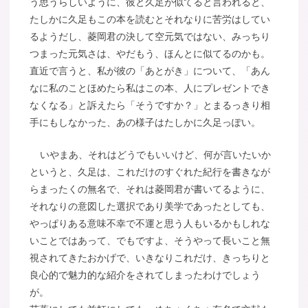
う思うらしいように、彼と久足が似てると言われると、
たしかに久足もこの本を読むとそれなりに苦労はしてい
るようだし、菱岡君の決して空元気ではない、みっちり
つまった元気さは、やだもう、ほんとに似てるのかも。
直近で言うと、私が彼の「あとがき」について、「あん
なに私のことほめたら私はこの本、人にプレゼントでき
なくなる」と訴えたら「そうですか？」とまるっきり相
手にもしなかった、あの様子はたしかに久足っぽい。
いやまあ、それはどうでもいいけど、何が言いたいか
というと、久足は、これだけのすぐれた紀行を書きなが
らまったくの無名で、それは菱岡君が書いてるように、
それなりの意図した選択であり美学であったとしても、
やっぱりある意味不幸で不運と思う人もいるかもしれな
いことではあって、でもですよ、そうやって長いこと無
視されてきたおかげで、いきなりこれだけ、きっちりと
良心的で魅力的な紹介をされてしまったわけでしょう
が。