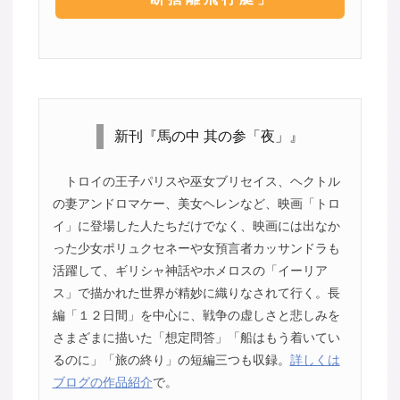
新刊『馬の中 其の参「夜」』
トロイの王子パリスや巫女ブリセイス、ヘクトル
の妻アンドロマケー、美女ヘレンなど、映画「トロ
イ」に登場した人たちだけでなく、映画には出なか
った少女ポリュクセネーや女預言者カッサンドラも
活躍して、ギリシャ神話やホメロスの「イーリア
ス」で描かれた世界が精妙に織りなされて行く。長
編「１２日間」を中心に、戦争の虚しさと悲しみを
さまざまに描いた「想定問答」「船はもう着いてい
るのに」「旅の終り」の短編三つも収録。
詳しくは
ブログの作品紹介
で。