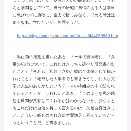
つくづく思うのだが、菱岡君といい飯倉君といい、ちゃ
んと学問をしていて、自分の研究に自信のある人は本当
に悪びれずに勇敢に、全力で惜しみなく、ほめる時はほ
めるなあ。学びたいが、無理そうだ。
http://bokyakusanjin.seesaa.net/article/444059960.htm
l
私は前の感想を書いたあと、メールで菱岡君に、「久
足の紀行について、これだけきっちり調べた研究書が出
たこと」「それも、和歌も含めた彼の全体像として描か
れたこと」「老成した大学者でも書きそうな、壮大な文
学と人生のありかたというテーマの枠組みの中で語られ
ていること」が、うれしいと書き、「このような私の感
想を世間が共有してくれるかはわからないが、少なくと
もこれだけは自信を持って言えるのは、久足自身はきっ
と、こういう紹介のされ方に大変満足し喜んでいるだろ
うということだ」と書きました。