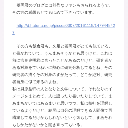
菱岡君のブログには熱烈なファンもおられるようで、
その方の感想もとてもほめて下さっています。
http://d.hatena.ne.jp/pisces0307/20161118/147944842
7
その方も飯倉君も、久足と菱岡君がとても似ている、
と書かれていて、うんまあそうかとも思うけど、これは
前に吉良史明君に言ったことがあるのだけど、研究者が
ある対象をていねいに熱心に研究分析してるとね、その
研究者の描くその対象のすがたって、どこか絶対、研究
者自身に似て来るのよね。
私は貝原益軒の人となりと文学について、それなりのイ
メージをまとめて、人に語ったり書いたりしていて、ま
あまちがいではあるまいと思いつつ、私は益軒を理解し
ているようだけど、結局は自分の理解できる人間像で再
構築してるだけかもしれないという気もして、まあそれ
もしかたがないかと開き直ってもいる。