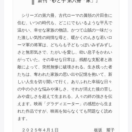
新刊『砂と手 第六冊「家」』
シリーズの第六冊。古代ローマの属領の片田舎に
住む、いつの時代も、どこにでもいるような平凡で
温かい、幸せな家族の物語。かつて山賊の一味だっ
た激しい気性の純情な母と、暖かくのんきな若いロ
ーマ軍の将軍は、どちらも子どもっぽいみずみずし
さと無邪気さで、たがいを愛し、幼い息子をかわい
がっていた。その幸せな日常は、残酷な支配者と政
敵によって、突然無惨に破壊される。生き残った者
たちは、奪われた家族の思い出や記憶を抱いて、新
しい人生を切り開いて行く。ありふれた幸福な日々
の中の小さな悩みや淋しさ、それが消えた後の苦し
みや虚しさを超えて生まれる、人々の絆の強さを伝
えます。映画「グラディエーター」の感想から生ま
れた作品ですが、映画を知らなくても問題なく読め
ます。
２０２５年４月１日
板坂 耀子