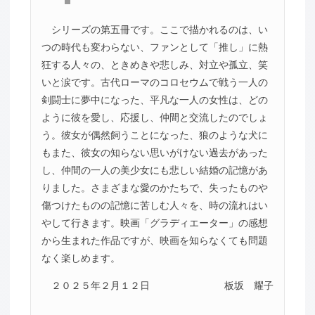
シリーズの第五冊です。ここで描かれるのは、い
つの時代も変わらない、ファンとして「推し」に熱
狂する人々の、ときめきや悲しみ、対立や孤立、笑
いと涙です。古代ローマのコロセウムで戦う一人の
剣闘士に夢中になった、平凡な一人の女性は、どの
ように彼を愛し、応援し、仲間と交流したのでしょ
う。彼女が偶然飼うことになった、狼のような犬に
もまた、彼女の知らない思いがけない過去があった
し、仲間の一人の美少女にも悲しい結婚の記憶があ
りました。さまざまな愛のかたちで、失ったものや
傷つけたものの記憶に苦しむ人々を、時の流れはい
やして行きます。映画「グラディエーター」の感想
から生まれた作品ですが、映画を知らなくても問題
なく楽しめます。
２０２５年２月１２日
板坂 耀子