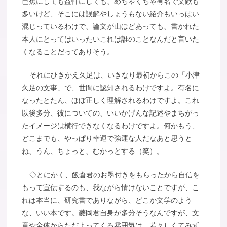
芭蕉にしても益軒にしても、めちゃくちゃ有名で文献も
多いけど、そこには誤解やしょうもない紹介もいっぱい
混じっているわけで、論文が山ほどあっても、書かれた
本人にとってはいったいこれは誰のことなんだと言いた
くなることだってありそう。
それにひきかえ久足は、いきなり最初からこの「小津
久足の文事」で、世間に認知されるわけですよ。有名に
なったとたん、ほぼ正しく理解されるわけですよ。これ
以後多分、彼についての、いいかげんな記述やまちがっ
たイメージは横行できなくなるわけですよ。何かもう、
どこまでも、やっぱり幸運で強運な人だなあと思うと
ね、うん、ちょっと、むかっとする（笑）。
◇とにかく、飯倉君のお墨付きをもらったから自信を
もって宣伝するのも、我ながら情けないことですが、こ
れは本当に、研究書でありながら、どこか文学のよう
な、いい本です。菱岡君自身が多分そうなんですが、文
章や全体からただよってくる雰囲気は、若々しくてみず