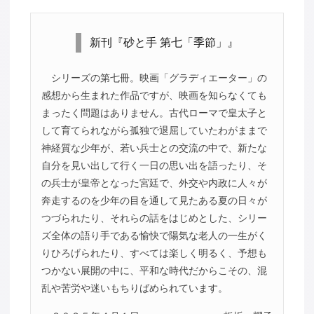
新刊『砂と手 第七「季節」』
シリーズの第七冊。映画「グラディエーター」の
感想から生まれた作品ですが、映画を知らなくても
まったく問題はありません。古代ローマで皇太子と
して育てられながら孤独で退屈していたわがままで
神経質な少年が、若い兵士との交流の中で、新たな
自分を見い出して行く一日の思い出を語ったり、そ
の兵士が皇帝となった宮廷で、外交や内政に人々が
奔走するのを少年の目を通して見たある夏の日々が
つづられたり、それらの話をはじめとした、シリー
ズ全体の語り手である愉快で陽気な老人の一生がく
りひろげられたり、すべては楽しく明るく、予想も
つかない展開の中に、平和な時代だからこその、混
乱や苦労や迷いもちりばめられています。