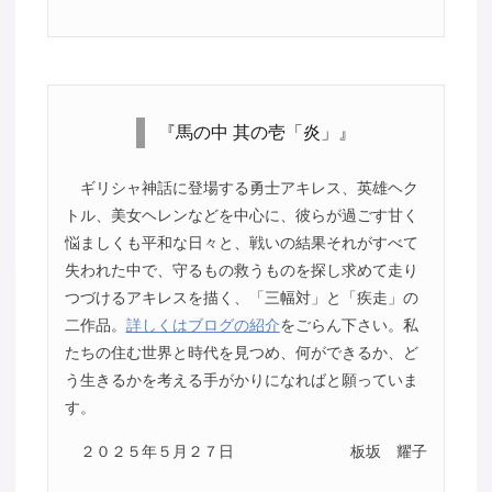
『馬の中 其の壱「炎」』
ギリシャ神話に登場する勇士アキレス、英雄ヘク
トル、美女ヘレンなどを中心に、彼らが過ごす甘く
悩ましくも平和な日々と、戦いの結果それがすべて
失われた中で、守るもの救うものを探し求めて走り
つづけるアキレスを描く、「三幅対」と「疾走」の
二作品。
詳しくはブログの紹介
をごらん下さい。私
たちの住む世界と時代を見つめ、何ができるか、ど
う生きるかを考える手がかりになればと願っていま
す。
２０２５年５月２７日
板坂 耀子