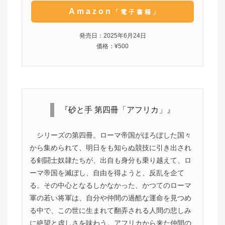
Amazon
「電子書籍」
発売日：2025年6月24日
価格：¥500
『砂と手 第四冊「アフリカ」』
シリーズの第四冊。ローマ帝国がほろぼした国々
から集められて、明日をも知らぬ競技に引き出され
る剣闘士奴隷たちが、出自も身分も乗り越えて、ロ
ーマ帝国を滅ぼし、自由を得ようと、反乱を企て
る。その中心となるしかなかった、かつてのローマ
軍の若い将軍は、自分や仲間の過酷な運命を見つめ
る中で、この世に生まれて翻弄される人間の悲しみ
に絶望と虚しさを味わう。アフリカから来た仲間の