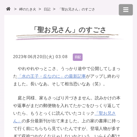
岬のたき火
日記
「聖お兄さん」のすごさ
「聖お兄さん」のすごさ
2023年06月20日(火) 03:08
日記
やれやれやっとこさ、うっかり途中で公開してしまっ
た
「水の王子・丘なのに」の最新記事
がアップし終わり
ました。長いなあ。そして相当恐いなあ（笑）。
庭と同様、家もさっぱり片づきません。読みかけの本
や返事がまだの郵便物を入れてたかごをひっくり返して
いたら、もうとっくに読んでいたコミック
「聖お兄さ
ん」
の多分最新刊が出て来ました。上の家の書庫に持っ
て行く前にちらちら見ていたんですが、登場人物が多す
ぎて収拾つかなくなりゃしないかという、いらん心配は