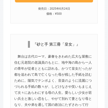
発売日：2025年6月24日
価格：¥500
『砂と手 第三冊「皇女」』
舞台は古代ローマ。豪奢をきわめた広大な屋敷に
住む元老院の老議員のもとに、地中海の島から一人
の青年が従者とともに訪れる。かつて皇女だったが
都を追われて島で亡くなった母が残した手紙を読む
ために。陽気でテンポよく、音楽のように流麗につ
づられる手紙の数々が、しどけなさや笑いもまじえ
て次々にあらわにする母の人生。愛らしい少女が若
い兵士と激しい恋をし、やがて別れて妻となり母と
なり、夫や弟を通して国の政治にたずさわって行