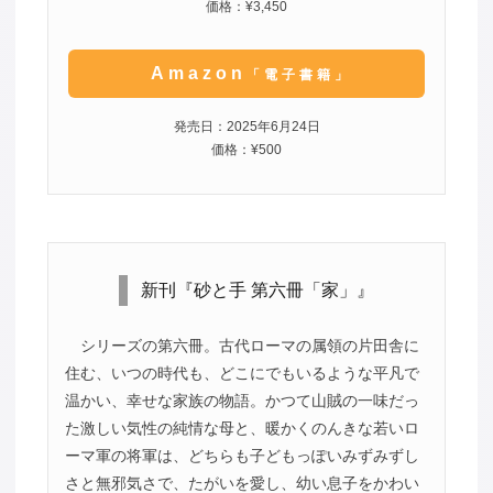
価格：¥3,450
Amazon
「電子書籍」
発売日：2025年6月24日
価格：¥500
新刊『砂と手 第六冊「家」』
シリーズの第六冊。古代ローマの属領の片田舎に
住む、いつの時代も、どこにでもいるような平凡で
温かい、幸せな家族の物語。かつて山賊の一味だっ
た激しい気性の純情な母と、暖かくのんきな若いロ
ーマ軍の将軍は、どちらも子どもっぽいみずみずし
さと無邪気さで、たがいを愛し、幼い息子をかわい