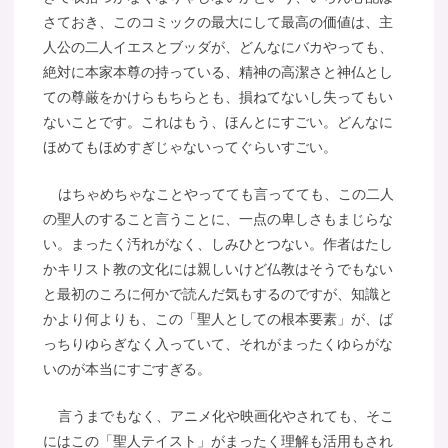
さておき、このコミックの最大にして最高の価値は、主
人公の二人イエスとブッダが、どんなにバカやっても、
絶対に本家本尊の持っている、精神の高潔さと神仏とし
ての尊厳をかけらもちらとも、損ねてないし失ってもい
ないことです。これはもう、ほんとにすごい。どんなに
ほめてもほめすぎじゃないってぐらいすごい。
はちゃめちゃなことやってても言ってても、この二人
の聖人のすること言うことに、一点の卑しさもまじらな
い。まったく汚れがなく、しみひとつない。作者はたし
かキリスト教の文化には親しいけど仏教はそうでもない
と最初のころに何かで読んだ気もするのですが、知識と
かより何よりも、この「聖人としての根本要素」が、ば
っちりゆらぎなく入っていて、それがまったくゆらがな
いのが本当にすごすぎる。
言うまでもなく、アニメ化や映画化やされても、そこ
にはこの「聖人テイスト」がまったく理解も活用もされ