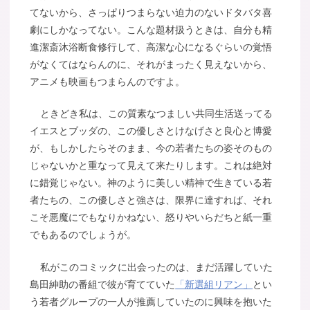
てないから、さっぱりつまらない迫力のないドタバタ喜
劇にしかなってない。こんな題材扱うときは、自分も精
進潔斎沐浴断食修行して、高潔な心になるぐらいの覚悟
がなくてはならんのに、それがまったく見えないから、
アニメも映画もつまらんのですよ。
ときどき私は、この質素なつましい共同生活送ってる
イエスとブッダの、この優しさとけなげさと良心と博愛
が、もしかしたらそのまま、今の若者たちの姿そのもの
じゃないかと重なって見えて来たりします。これは絶対
に錯覚じゃない。神のように美しい精神で生きている若
者たちの、この優しさと強さは、限界に達すれば、それ
こそ悪魔にでもなりかねない、怒りやいらだちと紙一重
でもあるのでしょうが。
私がこのコミックに出会ったのは、まだ活躍していた
島田紳助の番組で彼が育てていた
「新選組リアン」
とい
う若者グループの一人が推薦していたのに興味を抱いた