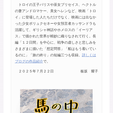
トロイの王子パリスや巫女ブリセイス、ヘクトル
の妻アンドロマケー、美女ヘレンなど、映画「トロ
イ」に登場した人たちだけでなく、映画には出なか
った少女ポリュクセネーや女預言者カッサンドラも
活躍して、ギリシャ神話やホメロスの「イーリア
ス」で描かれた世界が精妙に織りなされて行く。長
編「１２日間」を中心に、戦争の虚しさと悲しみを
さまざまに描いた「想定問答」「船はもう着いてい
るのに」「旅の終り」の短編三つも収録。
詳しくは
ブログの作品紹介
で。
２０２５年７月２２日
板坂 耀子