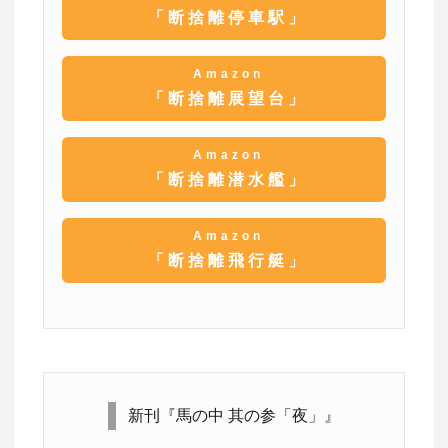
「断捨離停車駅」
Amazon
「断捨離展望台」
Amazon
「断捨離潜水艦」
Amazon
「断捨離飛行艇」
新刊『馬の中 其の参「夜」』