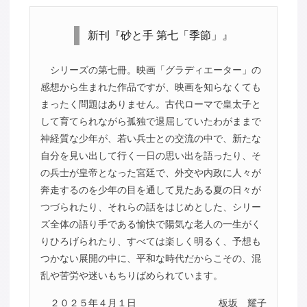
新刊『砂と手 第七「季節」』
シリーズの第七冊。映画「グラディエーター」の
感想から生まれた作品ですが、映画を知らなくても
まったく問題はありません。古代ローマで皇太子と
して育てられながら孤独で退屈していたわがままで
神経質な少年が、若い兵士との交流の中で、新たな
自分を見い出して行く一日の思い出を語ったり、そ
の兵士が皇帝となった宮廷で、外交や内政に人々が
奔走するのを少年の目を通して見たある夏の日々が
つづられたり、それらの話をはじめとした、シリー
ズ全体の語り手である愉快で陽気な老人の一生がく
りひろげられたり、すべては楽しく明るく、予想も
つかない展開の中に、平和な時代だからこその、混
乱や苦労や迷いもちりばめられています。
２０２５年４月１日
板坂 耀子