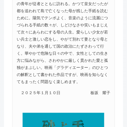
の青年が従者とともに訪れる。かつて皇女だったが
都を追われて島で亡くなった母が残した手紙を読む
ために。陽気でテンポよく、音楽のように流麗につ
づられる手紙の数々が、しどけなさや笑いもまじえ
て次々にあらわにする母の人生。愛らしい少女が若
い兵士と激しい恋をし、やがて別れて妻となり母と
なり、夫や弟を通して国の政治にたずさわって行
く。華やかで危険な日々の中で、女性としての生き
方に悩みながら、さわやかに厳しく貫かれた愛と孤
独がまぶしい。映画「グラディエーター」のひとつ
の解釈として書かれた作品ですが、映画を知らなく
てもまったく問題なく楽しめます。
２０２５年１月１０日
板坂 耀子