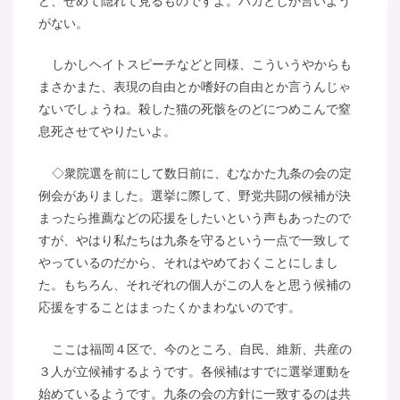
ど、せめて隠れて見るものですよ。バカとしか言いよう
がない。
しかしヘイトスピーチなどと同様、こういうやからも
まさかまた、表現の自由とか嗜好の自由とか言うんじゃ
ないでしょうね。殺した猫の死骸をのどにつめこんで窒
息死させてやりたいよ。
◇衆院選を前にして数日前に、むなかた九条の会の定
例会がありました。選挙に際して、野党共闘の候補が決
まったら推薦などの応援をしたいという声もあったので
すが、やはり私たちは九条を守るという一点で一致して
やっているのだから、それはやめておくことにしまし
た。もちろん、それぞれの個人がこの人をと思う候補の
応援をすることはまったくかまわないのです。
ここは福岡４区で、今のところ、自民、維新、共産の
３人が立候補するようです。各候補はすでに選挙運動を
始めているようです。九条の会の方針に一致するのは共