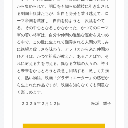
から集められて、明日をも知らぬ競技に引き出され
る剣闘士奴隷たちが、出自も身分も乗り越えて、ロ
ーマ帝国を滅ぼし、自由を得ようと、反乱を企て
る。その中心となるしかなかった、かつてのローマ
軍の若い将軍は、自分や仲間の過酷な運命を見つめ
る中で、この世に生まれて翻弄される人間の悲しみ
に絶望と虚しさを味わう。アフリカから来た仲間の
ひとりは、かつて祖母が教えた、あることばで、そ
れに耐える力を与える。異なる立場の人々の、誇り
と未来をかちとろうと決意し団結する、激しく力強
く、熱い物語。映画「グラディエーター」の感想か
ら生まれた作品ですが、映画を知らなくても問題な
く楽しめます。
２０２５年２月１２日
板坂 耀子