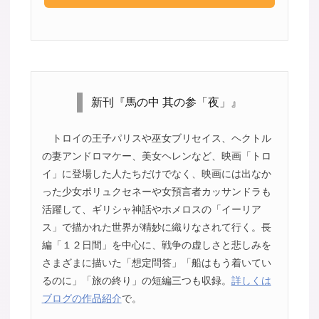
新刊『馬の中 其の参「夜」』
トロイの王子パリスや巫女ブリセイス、ヘクトル
の妻アンドロマケー、美女ヘレンなど、映画「トロ
イ」に登場した人たちだけでなく、映画には出なか
った少女ポリュクセネーや女預言者カッサンドラも
活躍して、ギリシャ神話やホメロスの「イーリア
ス」で描かれた世界が精妙に織りなされて行く。長
編「１２日間」を中心に、戦争の虚しさと悲しみを
さまざまに描いた「想定問答」「船はもう着いてい
るのに」「旅の終り」の短編三つも収録。
詳しくは
ブログの作品紹介
で。