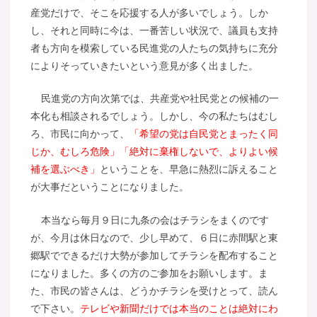
産党だけで、そこを応援する人が多いでしょう。しか
し、それと同時に今は、一番苦しい状況で、議員も支持
者も方向を模索している民進党の人たちの気持ちに充分
によりそっていきたいという意見が多く出ました。
民進党の方向次第では、共産党や社民党との候補の一
本化も相談されるでしょう。しかし、今の私たちはむし
ろ、市民に向かって、
「希望の党は自民党とまったく同
じか、むしろ危険」「絶対に棄権しないで、よりよい候
補を選ぶべき」
ということを、早急に熱烈に訴えること
が大事だということになりました。
本当なら毎月９日に九条の会はチラシをまくのです
が、今月は休日なので、少し早めて、６日に赤間駅と東
郷駅でできるだけ大勢が参加してチラシを配布すること
になりました。多くの方のご参加をお願いします。ま
た、市民の皆さんは、どうかチラシを受けとって、読ん
で下さい。
テレビや新聞だけでは本当のことは絶対にわ