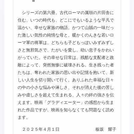
シリーズの第六冊。古代ローマの属領の片田舎に
住む、いつの時代も、どこにでもいるような平凡で
温かい、幸せな家族の物語。かつて山賊の一味だっ
た激しい気性の純情な母と、暖かくのんきな若いロ
ーマ軍の将軍は、どちらも子どもっぽいみずみずし
さと無邪気さで、たがいを愛し、幼い息子をかわい
がっていた。その幸せな日常は、残酷な支配者と政
敵によって、突然無惨に破壊される。生き残った者
たちは、奪われた家族の思い出や記憶を抱いて、新
しい人生を切り開いて行く。ありふれた幸福な日々
の中の小さな悩みや淋しさ、それが消えた後の苦し
みや虚しさを超えて生まれる、人々の絆の強さを伝
えます。映画「グラディエーター」の感想から生ま
れた作品ですが、映画を知らなくても問題なく読め
ます。
２０２５年４月１日
板坂 耀子