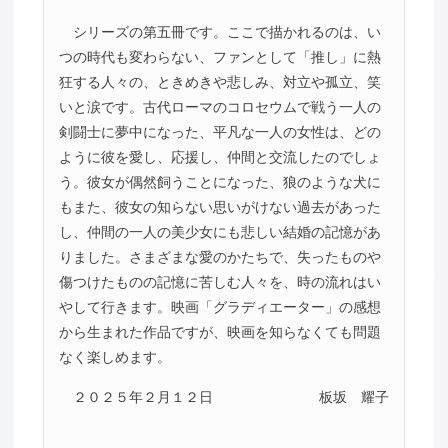
シリーズの第五冊です。ここで描かれるのは、い
つの時代も変わらない、ファンとして「推し」に熱
狂する人々の、ときめきや悲しみ、対立や孤立、笑
いと涙です。古代ローマのコロセウムで戦う一人の
剣闘士に夢中になった、平凡な一人の女性は、どの
ように彼を愛し、応援し、仲間と交流したのでしょ
う。彼女が偶然飼うことになった、狼のような犬に
もまた、彼女の知らない思いがけない過去があった
し、仲間の一人の美少女にも悲しい結婚の記憶があ
りました。さまざまな愛のかたちで、失ったものや
傷つけたものの記憶に苦しむ人々を、時の流れはい
やして行きます。映画「グラディエーター」の感想
から生まれた作品ですが、映画を知らなくても問題
なく楽しめます。
２０２５年２月１２日
板坂 耀子