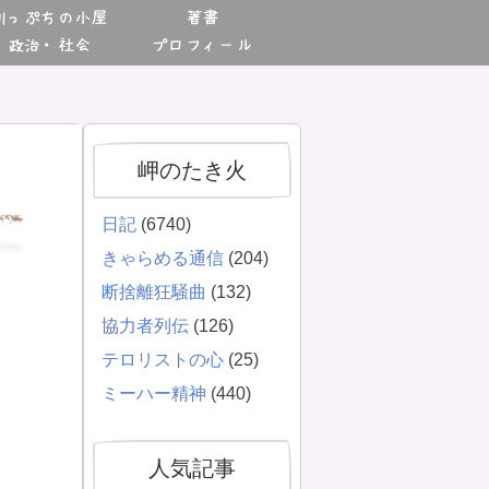
川っぷちの小屋
著書
政治・社会
プロフィール
岬のたき火
日記
(6740)
きゃらめる通信
(204)
断捨離狂騒曲
(132)
協力者列伝
(126)
テロリストの心
(25)
ミーハー精神
(440)
人気記事