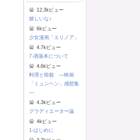
12.3kビュー
嬉しいな♪
6kビュー
少女漫画「エリノア」
4.7kビュー
7-洒落本について
4.6kビュー
料理と暗殺 ―映画
「ミュンヘン」感想集
―
4.3kビュー
グラディエーター論
4kビュー
1-はじめに