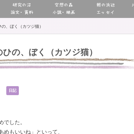
研究の沼
空想の森
朝の浜辺
論文・資料
小説・映画
エッセイ
ひの、ぼく（カツジ猫）
のひの、ぼく（カツジ猫）
9
日記
めでした。
あめもいいね」といって、