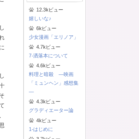
12.3kビュー
嬉しいな♪
し
6kビュー
少女漫画「エリノア」
れ
4.7kビュー
に
7-洒落本について
4.6kビュー
料理と暗殺 ―映画
し
「ミュンヘン」感想集
十
―
そ
4.3kビュー
て
グラディエーター論
、
4kビュー
思
1-はじめに