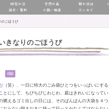
研究の沼
空想の森
朝の浜辺
論文・資料
小説・映画
エッセイ
りのごほうび
いきなりのごほうび
8
日記
が
（笑）、一日に特大のごみ袋ひとつをいっぱいにする
ことにして、ちびちびじわじわ、庭はきれいになってい
の燃えるゴミ出しの日には、そのぱんぱんの大袋を４つ
にならない朝まだきに持って行っとかなくてはならない