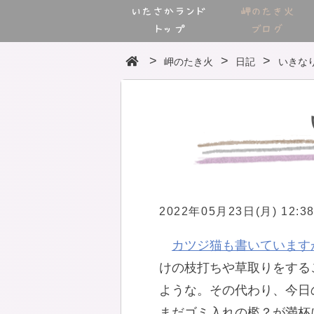
いたさかランド
岬のたき火
トップ
ブログ
岬のたき火
日記
いきな
2022年05月23日(月) 12:3
カツジ猫も書いています
けの枝打ちや草取りをする
ような。その代わり、今日
まだゴミ入れの檻？が満杯