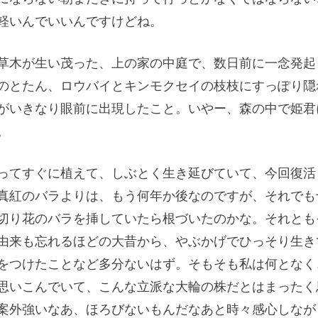
軽いんでいいんですけどね。
草木が生い茂った、上の家の中庭で、数日前に一念発起
のとたん、ロウバイとキンモクセイの枝枝にすっぽり隠
がいきなり眼前に出現したこと。いやー、森の中で姫君
。
ってすぐに植えて、しぶとく生き延びていて、今回復活
真紅のバラよりは、もう何年か後なのですが、それでも
切り花のバラを挿していたら根づいたのかな。それとも
由来も忘れるほどの大昔から、やぶかげでひっそり生き
をつけたことなど多分ないはず。そもそも私は何となく
思いこんでいて、こんな立派な大輪の株だとはまったく
案外強いなあ、ほろびないもんだなあと時々感心しなが