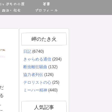
川っぷちの小屋
著書
政治・社会
プロフィール
岬のたき火
日記
(6740)
きゃらめる通信
(204)
断捨離狂騒曲
(132)
協力者列伝
(126)
テロリストの心
(25)
だ
ミーハー精神
(440)
る
、
人気記事
こ