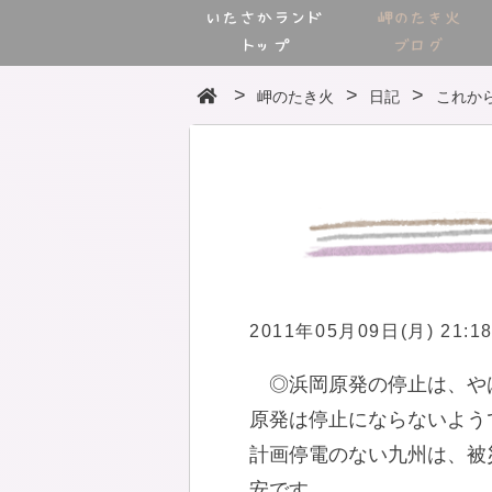
いたさかランド
岬のたき火
トップ
ブログ
岬のたき火
日記
これか
2011年05月09日(月) 21:1
◎浜岡原発の停止は、や
原発は停止にならないよう
計画停電のない九州は、被
安です。