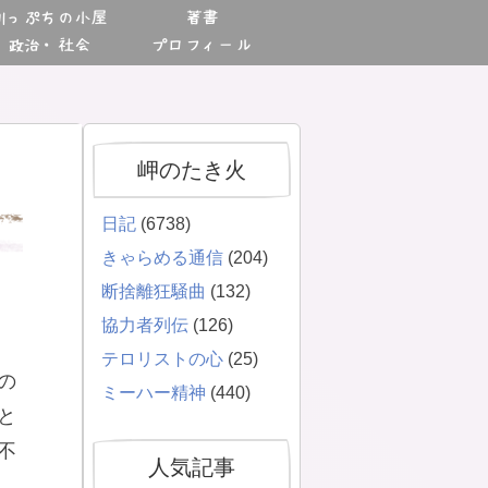
川っぷちの小屋
著書
政治・社会
プロフィール
岬のたき火
日記
(6738)
きゃらめる通信
(204)
断捨離狂騒曲
(132)
協力者列伝
(126)
テロリストの心
(25)
の
ミーハー精神
(440)
と
不
人気記事