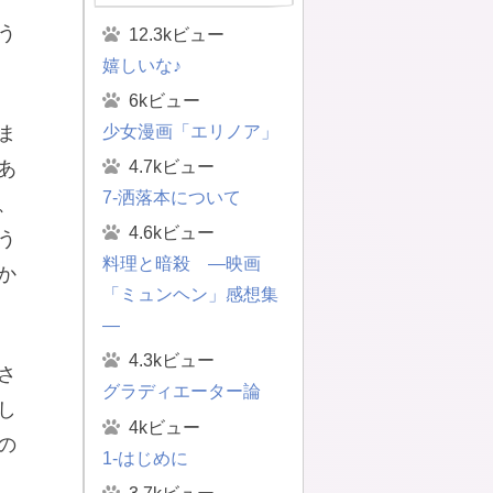
う
12.3kビュー
嬉しいな♪
6kビュー
少女漫画「エリノア」
ま
4.7kビュー
あ
7-洒落本について
、
4.6kビュー
う
料理と暗殺 ―映画
か
「ミュンヘン」感想集
―
4.3kビュー
さ
グラディエーター論
し
4kビュー
の
1-はじめに