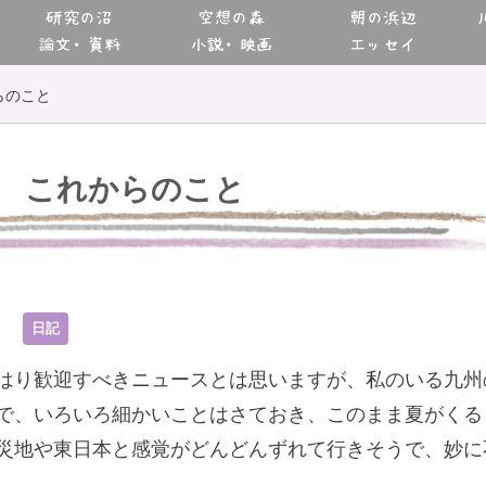
研究の沼
空想の森
朝の浜辺
論文・資料
小説・映画
エッセイ
らのこと
これからのこと
8
日記
はり歓迎すべきニュースとは思いますが、私のいる九州
で、いろいろ細かいことはさておき、このまま夏がくる
災地や東日本と感覚がどんどんずれて行きそうで、妙に