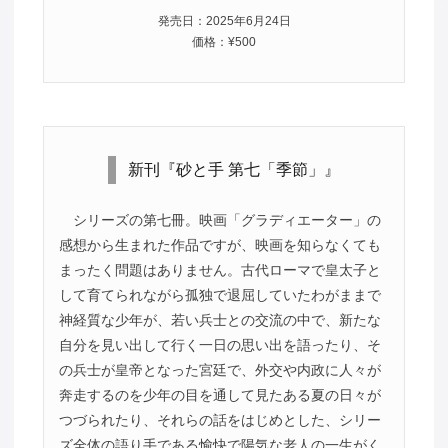
発売日：2025年6月24日
価格：¥500
新刊『砂と手 第七「季節」』
シリーズの第七冊。映画「グラディエーター」の
感想から生まれた作品ですが、映画を知らなくても
まったく問題はありません。古代ローマで皇太子と
して育てられながら孤独で退屈していたわがままで
神経質な少年が、若い兵士との交流の中で、新たな
自分を見い出して行く一日の思い出を語ったり、そ
の兵士が皇帝となった宮廷で、外交や内政に人々が
奔走するのを少年の目を通して見たある夏の日々が
つづられたり、それらの話をはじめとした、シリー
ズ全体の語り手である愉快で陽気な老人の一生がく