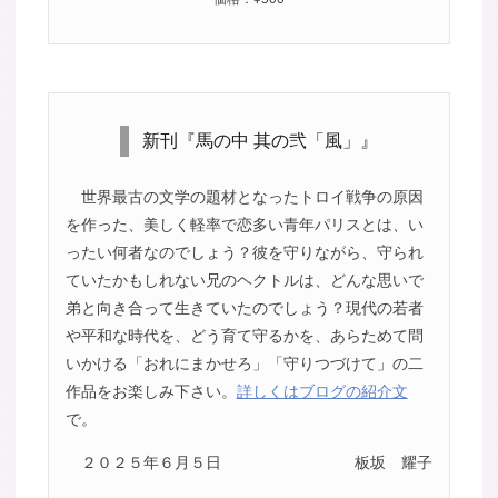
新刊『馬の中 其の弐「風」』
世界最古の文学の題材となったトロイ戦争の原因
を作った、美しく軽率で恋多い青年パリスとは、い
ったい何者なのでしょう？彼を守りながら、守られ
ていたかもしれない兄のヘクトルは、どんな思いで
弟と向き合って生きていたのでしょう？現代の若者
や平和な時代を、どう育て守るかを、あらためて問
いかける「おれにまかせろ」「守りつづけて」の二
作品をお楽しみ下さい。
詳しくはブログの紹介文
で。
２０２５年６月５日
板坂 耀子