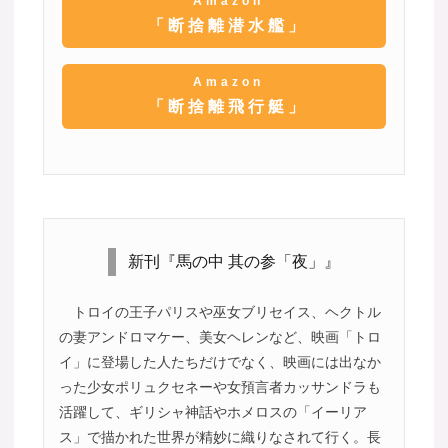
Amazon
「断捨離潜水艦」
Amazon
「断捨離飛行艇」
新刊『馬の中 其の参「夜」』
トロイの王子パリスや巫女ブリセイス、ヘクトル
の妻アンドロマケー、美女ヘレンなど、映画「トロ
イ」に登場した人たちだけでなく、映画には出なか
った少女ポリュクセネーや女預言者カッサンドラも
活躍して、ギリシャ神話やホメロスの「イーリア
ス」で描かれた世界が精妙に織りなされて行く。長