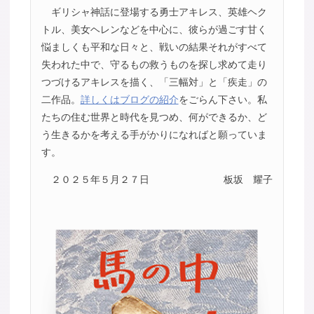
ギリシャ神話に登場する勇士アキレス、英雄ヘク
トル、美女ヘレンなどを中心に、彼らが過ごす甘く
悩ましくも平和な日々と、戦いの結果それがすべて
失われた中で、守るもの救うものを探し求めて走り
つづけるアキレスを描く、「三幅対」と「疾走」の
二作品。
詳しくはブログの紹介
をごらん下さい。私
たちの住む世界と時代を見つめ、何ができるか、ど
う生きるかを考える手がかりになればと願っていま
す。
２０２５年５月２７日
板坂 耀子