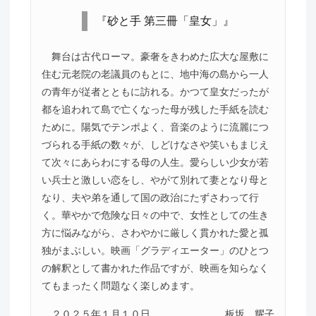
『砂と手 第三冊「皇女」』
舞台は古代ローマ。豪奢をきわめた広大な屋敷に
住む元老院の老議員のもとに、地中海の島から一人
の青年が従者とともに訪れる。かつて皇女だったが
都を追われて島で亡くなった母が残した手紙を読む
ために。陽気でテンポよく、音楽のように流麗につ
づられる手紙の数々が、しどけなさや笑いもまじえ
て次々にあらわにする母の人生。愛らしい少女が若
い兵士と激しい恋をし、やがて別れて妻となり母と
なり、夫や弟を通して国の政治にたずさわって行
く。華やかで危険な日々の中で、女性としての生き
方に悩みながら、さわやかに厳しく貫かれた愛と孤
独がまぶしい。映画「グラディエーター」のひとつ
の解釈として書かれた作品ですが、映画を知らなく
てもまったく問題なく楽しめます。
２０２５年１月１０日
板坂 耀子