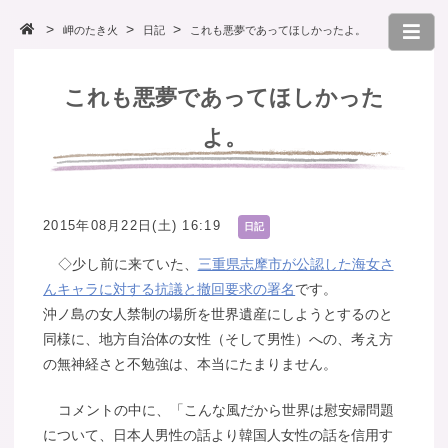
岬のたき火
日記
これも悪夢であってほしかったよ。
これも悪夢であってほしかった
よ。
2015年08月22日(土) 16:19
日記
◇少し前に来ていた、
三重県志摩市が公認した海女さ
んキャラに対する抗議と撤回要求の署名
です。
沖ノ島の女人禁制の場所を世界遺産にしようとするのと
同様に、地方自治体の女性（そして男性）への、考え方
の無神経さと不勉強は、本当にたまりません。
コメントの中に、「こんな風だから世界は慰安婦問題
について、日本人男性の話より韓国人女性の話を信用す