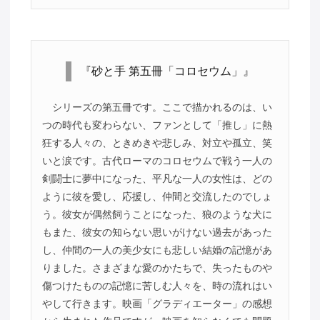
『砂と手 第五冊「コロセウム」』
シリーズの第五冊です。ここで描かれるのは、い
つの時代も変わらない、ファンとして「推し」に熱
狂する人々の、ときめきや悲しみ、対立や孤立、笑
いと涙です。古代ローマのコロセウムで戦う一人の
剣闘士に夢中になった、平凡な一人の女性は、どの
ように彼を愛し、応援し、仲間と交流したのでしょ
う。彼女が偶然飼うことになった、狼のような犬に
もまた、彼女の知らない思いがけない過去があった
し、仲間の一人の美少女にも悲しい結婚の記憶があ
りました。さまざまな愛のかたちで、失ったものや
傷つけたものの記憶に苦しむ人々を、時の流れはい
やして行きます。映画「グラディエーター」の感想