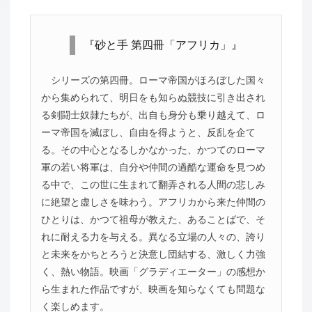
『砂と手 第四冊「アフリカ」』
シリーズの第四冊。ローマ帝国がほろぼした国々
から集められて、明日をも知らぬ競技に引き出され
る剣闘士奴隷たちが、出自も身分も乗り越えて、ロ
ーマ帝国を滅ぼし、自由を得ようと、反乱を企て
る。その中心となるしかなかった、かつてのローマ
軍の若い将軍は、自分や仲間の過酷な運命を見つめ
る中で、この世に生まれて翻弄される人間の悲しみ
に絶望と虚しさを味わう。アフリカから来た仲間の
ひとりは、かつて祖母が教えた、あることばで、そ
れに耐える力を与える。異なる立場の人々の、誇り
と未来をかちとろうと決意し団結する、激しく力強
く、熱い物語。映画「グラディエーター」の感想か
ら生まれた作品ですが、映画を知らなくても問題な
く楽しめます。