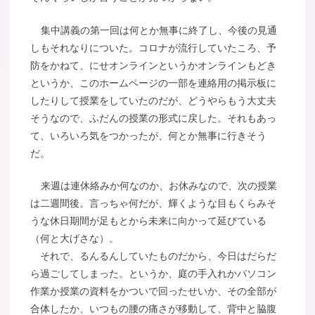
集中講義の第一回は何とか無事に終了し、今後の見通
しもそれなりについた。コロナが流行していたころ、予
防をかねて、にせオンラインというかオンラインもどき
というか、このホームページの一部を連絡用の掲示板に
したりして授業をしていたのだが、どうやらもう大丈夫
そうなので、ふだんの授業の形式に戻した。それもあっ
て、いろいろ気をつかったが、何とか無事に行きそう
だ。
来週は連休絡みか何なのか、お休みなので、次の授業
は二週間後。言っちゃ何だが、輝くような目もくらみそ
うな休日期間が足もとから未来に向かって延びている
（何と大げさな）。
それで、るんるんしていたものだから、今日はだらだ
ら過ごしてしまった。というか、庭の手入れかパソコン
作業か授業の資料をかついで回ったせいか、その全部が
合体したか、いつもの腰の痛さが移動して、背中と脇腹