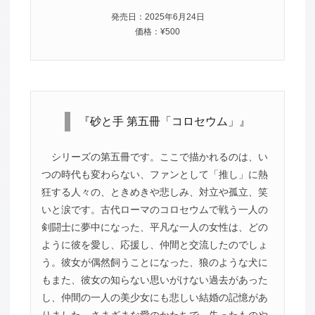
発売日：2025年6月24日
価格：¥500
『砂と手 第五冊「コロセウム」』
シリーズの第五冊です。ここで描かれるのは、い
つの時代も変わらない、ファンとして「推し」に熱
狂する人々の、ときめきや悲しみ、対立や孤立、笑
いと涙です。古代ローマのコロセウムで戦う一人の
剣闘士に夢中になった、平凡な一人の女性は、どの
ように彼を愛し、応援し、仲間と交流したのでしょ
う。彼女が偶然飼うことになった、狼のような犬に
もまた、彼女の知らない思いがけない過去があった
し、仲間の一人の美少女にも悲しい結婚の記憶があ
りました。さまざまな愛のかたちで、失ったものや