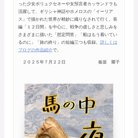
った少女ポリュクセネーや女預言者カッサンドラも
活躍して、ギリシャ神話やホメロスの「イーリア
ス」で描かれた世界が精妙に織りなされて行く。長
編「１２日間」を中心に、戦争の虚しさと悲しみを
さまざまに描いた「想定問答」「船はもう着いてい
るのに」「旅の終り」の短編三つも収録。
詳しくは
ブログの作品紹介
で。
２０２５年７月２２日
板坂 耀子