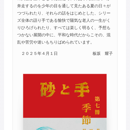
奔走するのを少年の目を通して見たある夏の日々が
つづられたり、それらの話をはじめとした、シリー
ズ全体の語り手である愉快で陽気な老人の一生がく
りひろげられたり、すべては楽しく明るく、予想も
つかない展開の中に、平和な時代だからこその、混
乱や苦労や迷いもちりばめられています。
２０２５年４月１日
板坂 耀子