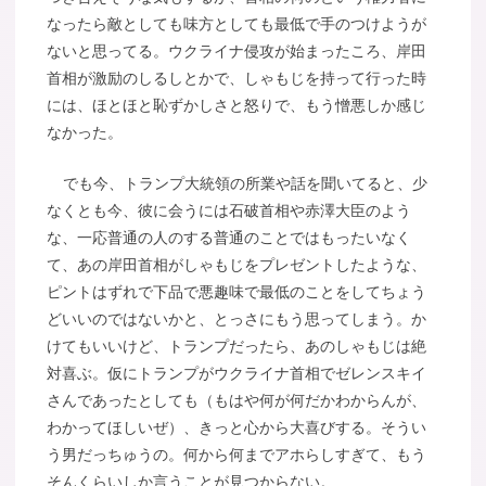
なったら敵としても味方としても最低で手のつけようが
ないと思ってる。ウクライナ侵攻が始まったころ、岸田
首相が激励のしるしとかで、しゃもじを持って行った時
には、ほとほと恥ずかしさと怒りで、もう憎悪しか感じ
なかった。
でも今、トランプ大統領の所業や話を聞いてると、少
なくとも今、彼に会うには石破首相や赤澤大臣のよう
な、一応普通の人のする普通のことではもったいなく
て、あの岸田首相がしゃもじをプレゼントしたような、
ピントはずれで下品で悪趣味で最低のことをしてちょう
どいいのではないかと、とっさにもう思ってしまう。か
けてもいいけど、トランプだったら、あのしゃもじは絶
対喜ぶ。仮にトランプがウクライナ首相でゼレンスキイ
さんであったとしても（もはや何が何だかわからんが、
わかってほしいぜ）、きっと心から大喜びする。そうい
う男だっちゅうの。何から何までアホらしすぎて、もう
そんくらいしか言うことが見つからない。