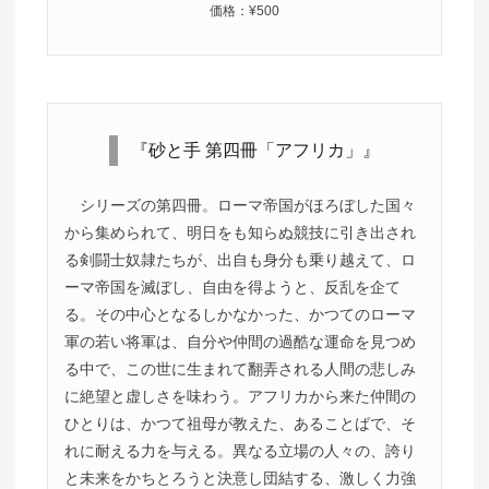
価格：¥500
『砂と手 第四冊「アフリカ」』
シリーズの第四冊。ローマ帝国がほろぼした国々
から集められて、明日をも知らぬ競技に引き出され
る剣闘士奴隷たちが、出自も身分も乗り越えて、ロ
ーマ帝国を滅ぼし、自由を得ようと、反乱を企て
る。その中心となるしかなかった、かつてのローマ
軍の若い将軍は、自分や仲間の過酷な運命を見つめ
る中で、この世に生まれて翻弄される人間の悲しみ
に絶望と虚しさを味わう。アフリカから来た仲間の
ひとりは、かつて祖母が教えた、あることばで、そ
れに耐える力を与える。異なる立場の人々の、誇り
と未来をかちとろうと決意し団結する、激しく力強