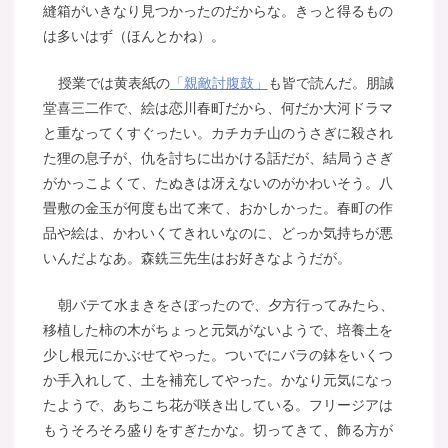
縫箱がいきなり見つかったのだからな。きっと得るもの
は多いはず（ほんとかね）。
授業では黄表紙の
「親敵討腹鼓」
も皆で読んだ。朋誠
堂喜三二作で、絵は恋川春町だから、何だか大河ドラマ
と重なってくすぐったい。カチカチ山のうさぎに殺され
た狸の息子が、仇を討ちに出かける話だが、結局うさぎ
がかっこよくて、たぬきは冴えないのがかわいそう。八
畳敷の金玉が何度も出て来て、おかしかった。春町の作
品や絵は、かわいくてきれいなのに、どっか気持ちが悪
いんだよなあ。森銑三先生はお好きなようだが。
朝バテて水まきをさぼったので、夕方行ってみたら、
移植した柿の木がちょっと元気がないようで、培養土を
少し根元にかぶせてやった。ついでにバラの鉢をいくつ
か手入れして、土を補充してやった。かなり元気になっ
たようで、あちこち花が咲き出している。フリージアは
もうそろそろ盛りをすぎたかな。切ってきて、飾る方が