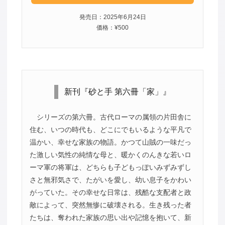
発売日：2025年6月24日
価格：¥500
新刊『砂と手 第六冊「家」』
シリーズの第六冊。古代ローマの属領の片田舎に
住む、いつの時代も、どこにでもいるような平凡で
温かい、幸せな家族の物語。かつて山賊の一味だっ
た激しい気性の純情な母と、暖かくのんきな若いロ
ーマ軍の将軍は、どちらも子どもっぽいみずみずし
さと無邪気さで、たがいを愛し、幼い息子をかわい
がっていた。その幸せな日常は、残酷な支配者と政
敵によって、突然無惨に破壊される。生き残った者
たちは、奪われた家族の思い出や記憶を抱いて、新