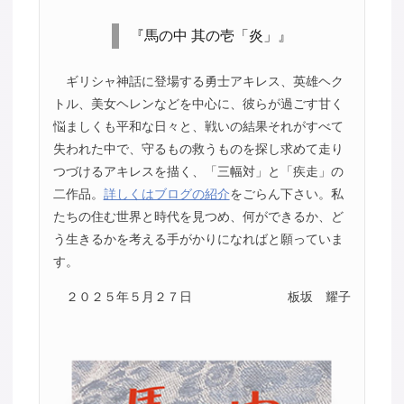
『馬の中 其の壱「炎」』
ギリシャ神話に登場する勇士アキレス、英雄ヘク
トル、美女ヘレンなどを中心に、彼らが過ごす甘く
悩ましくも平和な日々と、戦いの結果それがすべて
失われた中で、守るもの救うものを探し求めて走り
つづけるアキレスを描く、「三幅対」と「疾走」の
二作品。
詳しくはブログの紹介
をごらん下さい。私
たちの住む世界と時代を見つめ、何ができるか、ど
う生きるかを考える手がかりになればと願っていま
す。
２０２５年５月２７日
板坂 耀子