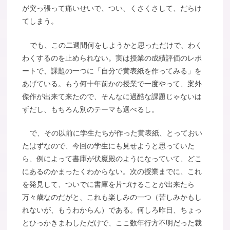
が突っ張って痛いせいで、つい、くさくさして、だらけ
てしまう。
でも、この二週間何をしようかと思っただけで、わく
わくするのを止められない。実は授業の成績評価のレポ
ートで、課題の一つに「自分で黄表紙を作ってみる」を
あげている。もう何十年前かの授業で一度やって、案外
傑作が出来て来たので、そんなに過酷な課題じゃないは
ずだし、もちろん別のテーマも選べるし。
で、その以前に学生たちが作った黄表紙、とっておい
たはずなので、今回の学生にも見せようと思っていた
ら、例によって書庫が伏魔殿のようになっていて、どこ
にあるのかまったくわからない。次の授業までに、これ
を発見して、ついでに書庫を片づけることが出来たら
万々歳なのだがと、これも楽しみの一つ（苦しみかもし
れないが、もうわからん）である。何しろ昨日、ちょっ
とひっかきまわしただけで、ここ数年行方不明だった裁