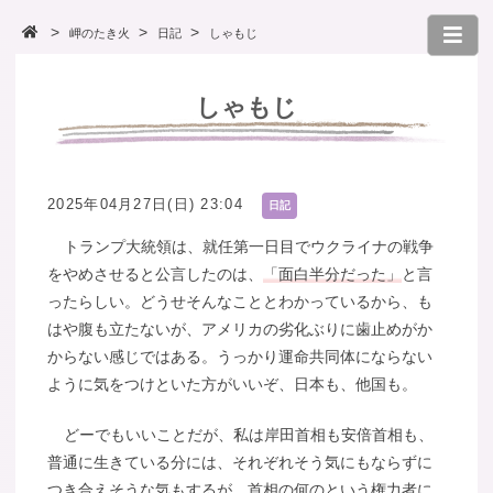
岬のたき火
日記
しゃもじ
しゃもじ
2025年04月27日(日) 23:04
日記
トランプ大統領は、就任第一日目でウクライナの戦争
をやめさせると公言したのは、
「面白半分だった」
と言
ったらしい。どうせそんなこととわかっているから、も
はや腹も立たないが、アメリカの劣化ぶりに歯止めがか
からない感じではある。うっかり運命共同体にならない
ように気をつけといた方がいいぞ、日本も、他国も。
どーでもいいことだが、私は岸田首相も安倍首相も、
普通に生きている分には、それぞれそう気にもならずに
つき合えそうな気もするが、首相の何のという権力者に