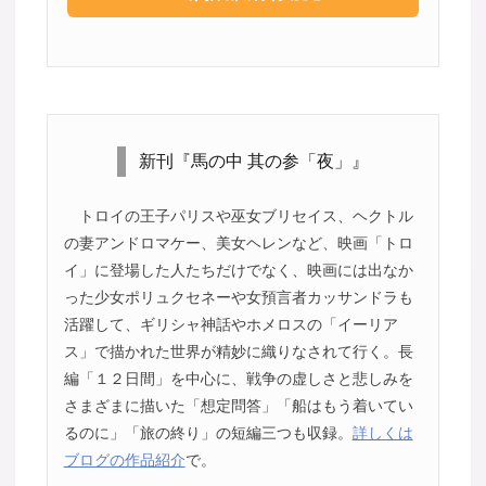
新刊『馬の中 其の参「夜」』
トロイの王子パリスや巫女ブリセイス、ヘクトル
の妻アンドロマケー、美女ヘレンなど、映画「トロ
イ」に登場した人たちだけでなく、映画には出なか
った少女ポリュクセネーや女預言者カッサンドラも
活躍して、ギリシャ神話やホメロスの「イーリア
ス」で描かれた世界が精妙に織りなされて行く。長
編「１２日間」を中心に、戦争の虚しさと悲しみを
さまざまに描いた「想定問答」「船はもう着いてい
るのに」「旅の終り」の短編三つも収録。
詳しくは
ブログの作品紹介
で。