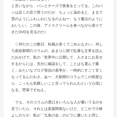
と言いながら、パンとチーズで夜食をとってる。このパ
ンは近くの店で買うのだが、ちょっと温めると、まるで
雲のようにふわふわになるのよねー、もう魔法のように
おいしい。この後、アイスクリームを食べながら借りて
きたDVDを見るのだ♪
◇何だかこの数日、転載が多くてごめんなさい。何し
ろ産経新聞のコラムの、あまりに雑で乱暴な文章を読ん
だおかげで、私の「世界中に公開して、人さまにお見せ
するからには、充分に確認をして、ことばも選んで書
く」みたいなブログ発信の基準が、一時的にすごく甘く
なってるんだわさ。あー、大新聞のコラムでこの程度な
ら、こっちも気難しいこと言ってられんわという心境に
なる。堕落ですねえ。
でも、そのコラムの悪口をいろんな人が書いてるのを
見ていたら、それとは直接関係ないけど、どこかで小林
よしのりが、私が「九条の会」のビラに書いたと同じ、