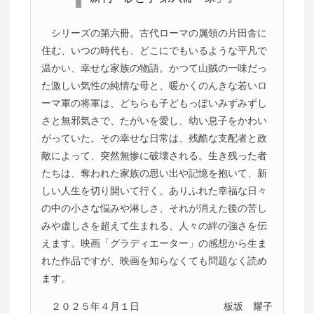
シリーズの第六冊。古代ローマの属領の片田舎に
住む、いつの時代も、どこにでもいるような平凡で
温かい、幸せな家族の物語。かつて山賊の一味だっ
た激しい気性の純情な母と、暖かくのんきな若いロ
ーマ軍の将軍は、どちらも子どもっぽいみずみずし
さと無邪気さで、たがいを愛し、幼い息子をかわい
がっていた。その幸せな日常は、残酷な支配者と政
敵によって、突然無惨に破壊される。生き残った者
たちは、奪われた家族の思い出や記憶を抱いて、新
しい人生を切り開いて行く。ありふれた幸福な日々
の中の小さな悩みや淋しさ、それが消えた後の苦し
みや虚しさを超えて生まれる、人々の絆の強さを伝
えます。映画「グラディエーター」の感想から生ま
れた作品ですが、映画を知らなくても問題なく読め
ます。
２０２５年４月１日
板坂 耀子