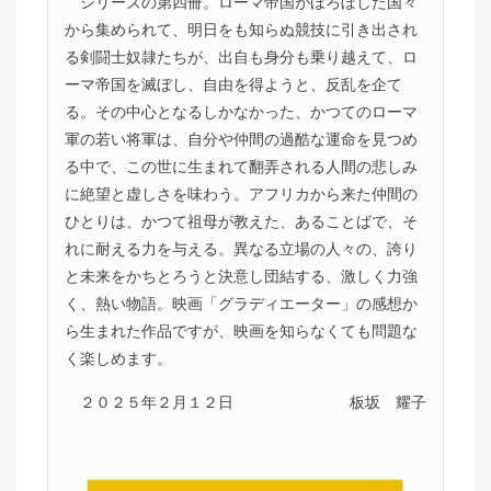
シリーズの第四冊。ローマ帝国がほろぼした国々
から集められて、明日をも知らぬ競技に引き出され
る剣闘士奴隷たちが、出自も身分も乗り越えて、ロ
ーマ帝国を滅ぼし、自由を得ようと、反乱を企て
る。その中心となるしかなかった、かつてのローマ
軍の若い将軍は、自分や仲間の過酷な運命を見つめ
る中で、この世に生まれて翻弄される人間の悲しみ
に絶望と虚しさを味わう。アフリカから来た仲間の
ひとりは、かつて祖母が教えた、あることばで、そ
れに耐える力を与える。異なる立場の人々の、誇り
と未来をかちとろうと決意し団結する、激しく力強
く、熱い物語。映画「グラディエーター」の感想か
ら生まれた作品ですが、映画を知らなくても問題な
く楽しめます。
２０２５年２月１２日
板坂 耀子