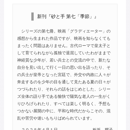
新刊『砂と手 第七「季節」』
シリーズの第七冊。映画「グラディエーター」の
感想から生まれた作品ですが、映画を知らなくても
まったく問題はありません。古代ローマで皇太子と
して育てられながら孤独で退屈していたわがままで
神経質な少年が、若い兵士との交流の中で、新たな
自分を見い出して行く一日の思い出を語ったり、そ
の兵士が皇帝となった宮廷で、外交や内政に人々が
奔走するのを少年の目を通して見たある夏の日々が
つづられたり、それらの話をはじめとした、シリー
ズ全体の語り手である愉快で陽気な老人の一生がく
りひろげられたり、すべては楽しく明るく、予想も
つかない展開の中に、平和な時代だからこその、混
乱や苦労や迷いもちりばめられています。
２０２５年４月１日
板坂 耀子