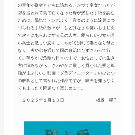
の青年が従者とともに訪れる。かつて皇女だったが
都を追われて島で亡くなった母が残した手紙を読む
ために。陽気でテンポよく、音楽のように流麗につ
づられる手紙の数々が、しどけなさや笑いもまじえ
て次々にあらわにする母の人生。愛らしい少女が若
い兵士と激しい恋をし、やがて別れて妻となり母と
なり、夫や弟を通して国の政治にたずさわって行
く。華やかで危険な日々の中で、女性としての生き
方に悩みながら、さわやかに厳しく貫かれた愛と孤
独がまぶしい。映画「グラディエーター」のひとつ
の解釈として書かれた作品ですが、映画を知らなく
てもまったく問題なく楽しめます。
２０２５年１月１０日
板坂 耀子