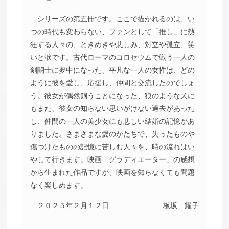
シリーズの第五冊です。ここで描かれるのは、い
つの時代も変わらない、ファンとして「推し」に熱
狂する人々の、ときめきや悲しみ、対立や孤立、笑
いと涙です。古代ローマのコロセウムで戦う一人の
剣闘士に夢中になった、平凡な一人の女性は、どの
ように彼を愛し、応援し、仲間と交流したのでしょ
う。彼女が偶然飼うことになった、狼のような犬に
もまた、彼女の知らない思いがけない過去があった
し、仲間の一人の美少女にも悲しい結婚の記憶があ
りました。さまざまな愛のかたちで、失ったものや
傷つけたものの記憶に苦しむ人々を、時の流れはい
やして行きます。映画「グラディエーター」の感想
から生まれた作品ですが、映画を知らなくても問題
なく楽しめます。
２０２５年２月１２日
板坂 耀子