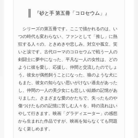
『砂と手 第五冊「コロセウム」』
シリーズの第五冊です。ここで描かれるのは、い
つの時代も変わらない、ファンとして「推し」に熱
狂する人々の、ときめきや悲しみ、対立や孤立、笑
いと涙です。古代ローマのコロセウムで戦う一人の
剣闘士に夢中になった、平凡な一人の女性は、どの
ように彼を愛し、応援し、仲間と交流したのでしょ
う。彼女が偶然飼うことになった、狼のような犬に
もまた、彼女の知らない思いがけない過去があった
し、仲間の一人の美少女にも悲しい結婚の記憶があ
りました。さまざまな愛のかたちで、失ったものや
傷つけたものの記憶に苦しむ人々を、時の流れはい
やして行きます。映画「グラディエーター」の感想
から生まれた作品ですが、映画を知らなくても問題
なく楽しめます。