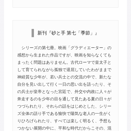
新刊『砂と手 第七「季節」』
シリーズの第七冊。映画「グラディエーター」の
感想から生まれた作品ですが、映画を知らなくても
まったく問題はありません。古代ローマで皇太子と
して育てられながら孤独で退屈していたわがままで
神経質な少年が、若い兵士との交流の中で、新たな
自分を見い出して行く一日の思い出を語ったり、そ
の兵士が皇帝となった宮廷で、外交や内政に人々が
奔走するのを少年の目を通して見たある夏の日々が
つづられたり、それらの話をはじめとした、シリー
ズ全体の語り手である愉快で陽気な老人の一生がく
りひろげられたり、すべては楽しく明るく、予想も
つかない展開の中に、平和な時代だからこその、混