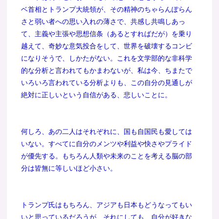
ベ首相とトランプ大統領が、その精神のちゃらんぽらん
さと弱い者への思い入れの薄さで、共感し共鳴しあっ
て、主義や主張や思想信条（あるとすればだが）を乗り
越えて、奇妙な意気投合をして、世界を破壊するコンビ
になりそうで、しかたがない。これを文学部的な非科学
的な分析と言われてもかまわないが、私は今、ちまたで
いろいろ言われている分析よりも、この自分の見通しが
絶対に正しいという自信がある、悲しいことに。
何しろ、あの二人はそれぞれに、国も自国民も愛しては
いない。すべてに自分のメンツや利益や快さやプライド
が優先する。もちろん人類や未来のことを考える脳の部
分は皆無に等しいほど小さい。
トランプ氏はもちろん、アジアも日本もどうなってもい
いと思っているだろうが、それにしても、自分が好きな