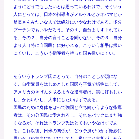
ようにどうでもしたいとは思っているわけで、そういう
人にとっては、日本の指導者がメルケルとかオバマとか
翁長さんみたいな人では絶対にいやなわけである。多分
プーチンでもいやだろう。その１、自分よりすぐれてい
る、その２、自分の言うことを聞かない、その３、自分
より人（特に自国民）に好かれる、こういう相手は扱い
にくいし、こういう指導者を持った国も扱いにくい。
そういうトランプ氏にとって、自分のことしか頭にな
く、自衛隊員をはじめとした国民を平気で犠牲にして、
アメリカのきげんを取るような指導者は、実に好もしい
し、かわいいし、大事にしたいはずである。
国民のために身体をはって強国と立ち向かうような指導
者は、その分国民に愛されるし、それをバックにまた強
くなるが、それはトランプ氏はとてもいやなはずであ
る。これ以後、日米の関係が、どう予測がつかず微妙に
思いがけぬ方向に転ぶにしても、私はアベ首相が、そう