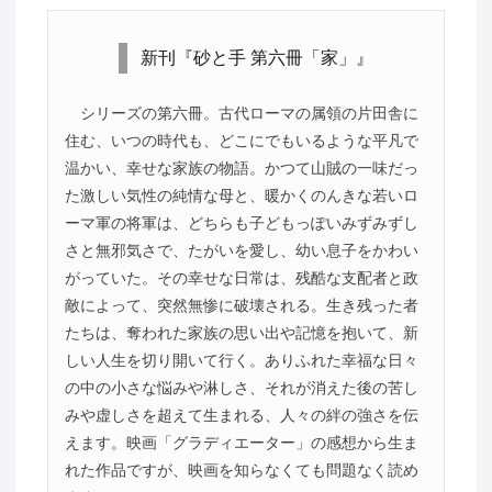
新刊『砂と手 第六冊「家」』
シリーズの第六冊。古代ローマの属領の片田舎に
住む、いつの時代も、どこにでもいるような平凡で
温かい、幸せな家族の物語。かつて山賊の一味だっ
た激しい気性の純情な母と、暖かくのんきな若いロ
ーマ軍の将軍は、どちらも子どもっぽいみずみずし
さと無邪気さで、たがいを愛し、幼い息子をかわい
がっていた。その幸せな日常は、残酷な支配者と政
敵によって、突然無惨に破壊される。生き残った者
たちは、奪われた家族の思い出や記憶を抱いて、新
しい人生を切り開いて行く。ありふれた幸福な日々
の中の小さな悩みや淋しさ、それが消えた後の苦し
みや虚しさを超えて生まれる、人々の絆の強さを伝
えます。映画「グラディエーター」の感想から生ま
れた作品ですが、映画を知らなくても問題なく読め