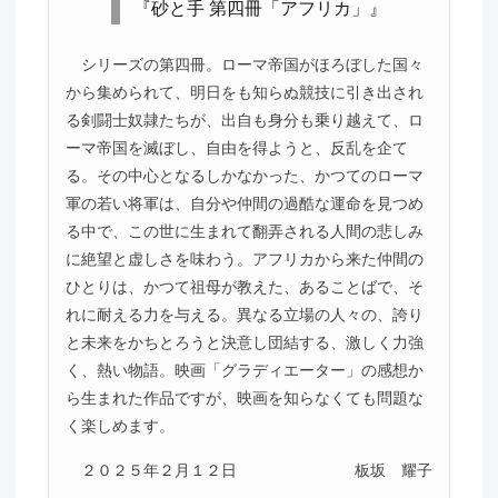
『砂と手 第四冊「アフリカ」』
シリーズの第四冊。ローマ帝国がほろぼした国々
から集められて、明日をも知らぬ競技に引き出され
る剣闘士奴隷たちが、出自も身分も乗り越えて、ロ
ーマ帝国を滅ぼし、自由を得ようと、反乱を企て
る。その中心となるしかなかった、かつてのローマ
軍の若い将軍は、自分や仲間の過酷な運命を見つめ
る中で、この世に生まれて翻弄される人間の悲しみ
に絶望と虚しさを味わう。アフリカから来た仲間の
ひとりは、かつて祖母が教えた、あることばで、そ
れに耐える力を与える。異なる立場の人々の、誇り
と未来をかちとろうと決意し団結する、激しく力強
く、熱い物語。映画「グラディエーター」の感想か
ら生まれた作品ですが、映画を知らなくても問題な
く楽しめます。
２０２５年２月１２日
板坂 耀子