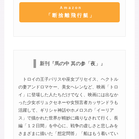
Amazon
「断捨離飛行艇」
新刊『馬の中 其の参「夜」』
トロイの王子パリスや巫女ブリセイス、ヘクトル
の妻アンドロマケー、美女ヘレンなど、映画「トロ
イ」に登場した人たちだけでなく、映画には出なか
った少女ポリュクセネーや女預言者カッサンドラも
活躍して、ギリシャ神話やホメロスの「イーリア
ス」で描かれた世界が精妙に織りなされて行く。長
編「１２日間」を中心に、戦争の虚しさと悲しみを
さまざまに描いた「想定問答」「船はもう着いてい