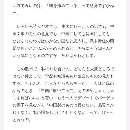
い方で近いのは、「胸を痛めている」って感覚ですかね
ー。
いろいろ読んだ本でも、中国に行った人の話でも、中
国文学の先生の意見でも、中国にしても韓国にしても、
ひとすじなわではいかない国だと思うし、戦争責任の問
題や何かとこれがからめられると、さらにもう知らんと
いう気にもなるのですが、それはそれとして。
この数日で、私の知り合いの、どちらも大変どころで
はない仲よしで、学歴も知識もあり独自のものの見方も
する、ちゃんとした人がどっちもあーた、一人は台風の
話題のとき、「中国に吹いてって、あの国めちゃくちゃ
にすればいい」と言い、もう一人はデパートでバーゲン
の帽子を見ながら「中国製のものは買わない、品質とか
じゃなく、あの国をもうけさせたくない」って、けろっ
と言うの。