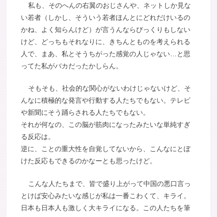
私も、そのへんの右翼のおじさんや、ネットしか見な
い若者（しかし、そういう若者ほんとにどれだけいるの
かね、よく知らんけど）が言うんならびっくりもしない
けど、どっちもそれなりに、きちんとものを考えられる
人で、まあ、私とそうちがった感覚の人じゃない…と思
ってた私がバカだったかしらん。
そもそも、社会的な関心がないわけじゃないけど、そ
んなに積極的な発言や行動する人たちでもない。テレビ
や新聞にそう踊らされる人たちでもない。
それが何なの、この脳が筋肉になったみたいな単純すぎ
る反応は。
逆に、ことの重大性を自覚してないから、こんなにとぼ
けた反応もできるのかなーとも思ったけど。
こんな人たちまで、皆で盛り上がって中国の悪口言っ
とけば安心みたいな感じが私は一番こわくて、キライ。
日本も日本人も激しく大キライになる。この人たちを筆