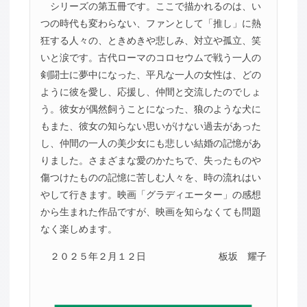
シリーズの第五冊です。ここで描かれるのは、い
つの時代も変わらない、ファンとして「推し」に熱
狂する人々の、ときめきや悲しみ、対立や孤立、笑
いと涙です。古代ローマのコロセウムで戦う一人の
剣闘士に夢中になった、平凡な一人の女性は、どの
ように彼を愛し、応援し、仲間と交流したのでしょ
う。彼女が偶然飼うことになった、狼のような犬に
もまた、彼女の知らない思いがけない過去があった
し、仲間の一人の美少女にも悲しい結婚の記憶があ
りました。さまざまな愛のかたちで、失ったものや
傷つけたものの記憶に苦しむ人々を、時の流れはい
やして行きます。映画「グラディエーター」の感想
から生まれた作品ですが、映画を知らなくても問題
なく楽しめます。
２０２５年２月１２日
板坂 耀子