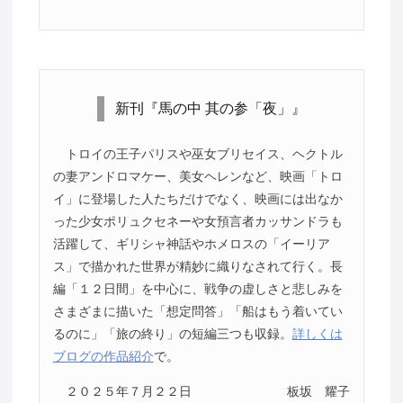
新刊『馬の中 其の参「夜」』
トロイの王子パリスや巫女ブリセイス、ヘクトル
の妻アンドロマケー、美女ヘレンなど、映画「トロ
イ」に登場した人たちだけでなく、映画には出なか
った少女ポリュクセネーや女預言者カッサンドラも
活躍して、ギリシャ神話やホメロスの「イーリア
ス」で描かれた世界が精妙に織りなされて行く。長
編「１２日間」を中心に、戦争の虚しさと悲しみを
さまざまに描いた「想定問答」「船はもう着いてい
るのに」「旅の終り」の短編三つも収録。
詳しくは
ブログの作品紹介
で。
２０２５年７月２２日
板坂 耀子