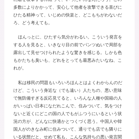
多数によりかかって、安心して他者を攻撃できる喜びに
ひたる精神って、いじめの快楽と、どこもちがわないだ
ろ、どう考えても。
ほんっとに、ひたすら気分がわるい。こういう発言を
する人を見ると、いきなり目の前でパンツぬいで局部を
露出して見せつけられたような驚きを感じる。しかも色
もかたちも臭いも、どれをとっても最悪みたいなね、こ
れが。
私は移民の問題もいろいろほんとはよくわからんのだ
けど、こういう身近な（でも遠い）人たちの、悪い意味
で無防備すぎる反応見てると、いろんな人種や国籍の人
がいっぱい日本になだれこんで、住みついて、気をつけ
ないと近くにどこの国の人でもがふつうにいるという状
況の方が、どんなに快適かとつくづく思う。中国人や韓
国人がのきなみ町に住みついて、通りでも店でも隣りに
いる状態だと、せめて私も、こんな気持ちの悪い発言聞