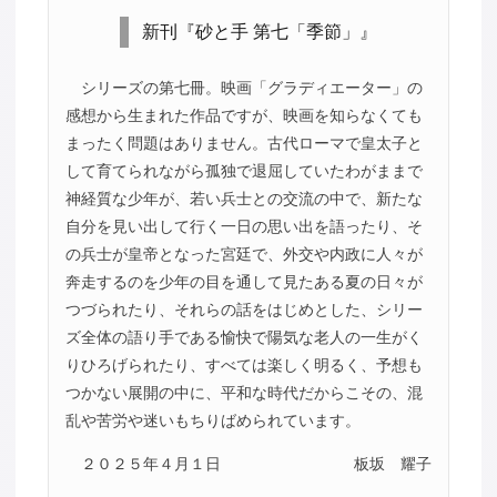
新刊『砂と手 第七「季節」』
シリーズの第七冊。映画「グラディエーター」の
感想から生まれた作品ですが、映画を知らなくても
まったく問題はありません。古代ローマで皇太子と
して育てられながら孤独で退屈していたわがままで
神経質な少年が、若い兵士との交流の中で、新たな
自分を見い出して行く一日の思い出を語ったり、そ
の兵士が皇帝となった宮廷で、外交や内政に人々が
奔走するのを少年の目を通して見たある夏の日々が
つづられたり、それらの話をはじめとした、シリー
ズ全体の語り手である愉快で陽気な老人の一生がく
りひろげられたり、すべては楽しく明るく、予想も
つかない展開の中に、平和な時代だからこその、混
乱や苦労や迷いもちりばめられています。
２０２５年４月１日
板坂 耀子