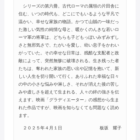
シリーズの第六冊。古代ローマの属領の片田舎に
住む、いつの時代も、どこにでもいるような平凡で
温かい、幸せな家族の物語。かつて山賊の一味だっ
た激しい気性の純情な母と、暖かくのんきな若いロ
ーマ軍の将軍は、どちらも子どもっぽいみずみずし
さと無邪気さで、たがいを愛し、幼い息子をかわい
がっていた。その幸せな日常は、残酷な支配者と政
敵によって、突然無惨に破壊される。生き残った者
たちは、奪われた家族の思い出や記憶を抱いて、新
しい人生を切り開いて行く。ありふれた幸福な日々
の中の小さな悩みや淋しさ、それが消えた後の苦し
みや虚しさを超えて生まれる、人々の絆の強さを伝
えます。映画「グラディエーター」の感想から生ま
れた作品ですが、映画を知らなくても問題なく読め
ます。
２０２５年４月１日
板坂 耀子