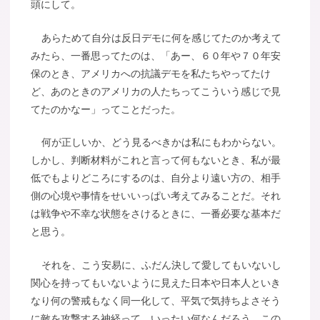
頭にして。
あらためて自分は反日デモに何を感じてたのか考えて
みたら、一番思ってたのは、「あー、６０年や７０年安
保のとき、アメリカへの抗議デモを私たちやってたけ
ど、あのときのアメリカの人たちってこういう感じで見
てたのかなー」ってことだった。
何が正しいか、どう見るべきかは私にもわからない。
しかし、判断材料がこれと言って何もないとき、私が最
低でもよりどころにするのは、自分より遠い方の、相手
側の心境や事情をせいいっぱい考えてみることだ。それ
は戦争や不幸な状態をさけるときに、一番必要な基本だ
と思う。
それを、こう安易に、ふだん決して愛してもいないし
関心を持ってもいないように見えた日本や日本人といき
なり何の警戒もなく同一化して、平気で気持ちよさそう
に敵を攻撃する神経って、いったい何なんだろう。この