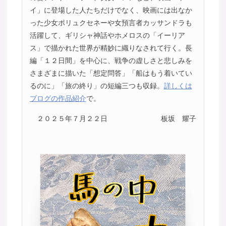
イ」に登場した人たちだけでなく、映画には出なか
った少女ポリュクセネーや女預言者カッサンドラも
活躍して、ギリシャ神話やホメロスの「イーリア
ス」で描かれた世界が精妙に織りなされて行く。長
編「１２日間」を中心に、戦争の虚しさと悲しみを
さまざまに描いた「想定問答」「船はもう着いてい
るのに」「旅の終り」の短編三つも収録。
詳しくは
ブログの作品紹介
で。
２０２５年７月２２日
板坂 耀子