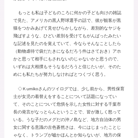
もっとも私は子どものころに何かの子ども向けの雑誌
で見た、アメリカの黒人野球選手の話で、彼が観客が黒
猫をつかみあげて見せびらかしながら、差別的なヤジを
飛ばすような、ひどい差別を受けてもがんばったみたい
な記述を見たのを覚えていて、今ならそんなことしたら
（動物虐待で袋だたきになるだろう件はさておき）アホ
かと思って相手にもされないのじゃないかと思うので、
いずれは大相撲もそうなるだろうと信じたいが、そのた
めにも私たちが努力しなければとつくづく思う。
◇Ｋumikoさんのツイログでは、少し前から、男性保育
士が女児の着替えをすることについて話題になってい
て、そのことについて危惧を示した女性に対する千葉市
長の発言がなっとらんということで、皆が激しく怒って
いる。うな子だのメグだの沖ノ島など、地方自治体の男
女に関する意識の古色蒼然さは、今にはじまったことじ
ゃなく、トランプが嘘かほんとか知らないが、地方の保