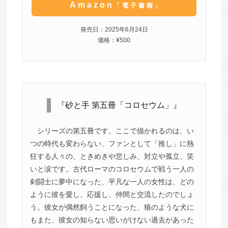
Amazon
「電子書籍」
発売日：2025年6月24日
価格：¥500
『砂と手 第五冊「コロセウム」』
シリーズの第五冊です。ここで描かれるのは、い
つの時代も変わらない、ファンとして「推し」に熱
狂する人々の、ときめきや悲しみ、対立や孤立、笑
いと涙です。古代ローマのコロセウムで戦う一人の
剣闘士に夢中になった、平凡な一人の女性は、どの
ように彼を愛し、応援し、仲間と交流したのでしょ
う。彼女が偶然飼うことになった、狼のような犬に
もまた、彼女の知らない思いがけない過去があった