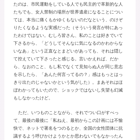
たのは、市民運動をしている人でも民主的で革新的な人
たちでも、女人禁制の場所が世界遺産になることについ
ては、本当に痛くもかゆくもないのだなという、のけぞ
りたくなるような実感だった（そういう発言が特にあっ
たわけではない。むしろ皆さん、私のことは好きでいて
下さるから、「どうしてそんなに気になるのかわからな
いなあ」という正直なとまどいがあっても、それは隠し
て控えていて下さったと感じる。言いかえれば、だか
ら、なおのこと、もし私でなくて見知らぬ人が同じ意志
を示したら、「あんた何言ってるの？」感はもっとはっ
きり出たのじゃないかという気がした）。まあそれはほ
ぼわかってもいたので、ショックではないし失望も幻滅
もしなかったけど。
ただ、いつものことながら、それでつい口がすべっ
て、最後の最後に「私ねえ、最初からこの計画には不愉
快で、ネットで署名をつのるとか、全国の女性団体に抗
議するよう呼びかけようかとか思わないでもなかったん