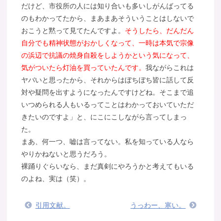
だけど、市役所の人には知り合いも多いしがんばってる
のもわかってたから、まあまあそういうことはしないで
おこうと黙って見てたんですよ。
そうしたら、だんだん
自分でも精神状態がおかしくなって、一時は本気で宗像
の浜辺で抗議の焼身自殺をしようかという気になって、
気がついたら灯油を買っていたんです。
我ながらこれは
ヤバいと思ったから、それからはぼちぼち皆に話して反
対や疑問を出すようになったんですけどね。そこまで追
いつめられる人もいるってことはわかっておいていただ
きたいのですよ」と、にこにこしながら言ってしまっ
た。
まあ、何一つ、嘘は言ってない。私を知っている人なら
やりかねないと思うだろう。
裸踊りぐらいなら、まだ真剣にやろうかと考えてもいる
のよね、実は（笑）。
引用文献。
うっわー、寒い。