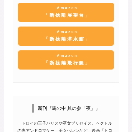
Amazon
「断捨離展望台」
Amazon
「断捨離潜水艦」
Amazon
「断捨離飛行艇」
新刊『馬の中 其の参「夜」』
トロイの王子パリスや巫女ブリセイス、ヘクトル
の妻アンドロマケー、美女ヘレンなど、映画「トロ