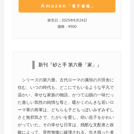
Amazon
「電子書籍」
発売日：2025年6月24日
価格：¥500
新刊『砂と手 第六冊「家」』
シリーズの第六冊。古代ローマの属領の片田舎に
住む、いつの時代も、どこにでもいるような平凡で
温かい、幸せな家族の物語。かつて山賊の一味だっ
た激しい気性の純情な母と、暖かくのんきな若いロ
ーマ軍の将軍は、どちらも子どもっぽいみずみずし
さと無邪気さで、たがいを愛し、幼い息子をかわい
がっていた。その幸せな日常は、残酷な支配者と政
敵によって、突然無惨に破壊される。生き残った者