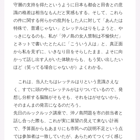
守層の支持を得たというように日本も都会と田舎との意
識の格差は相当なもんだと実感もする。そして、これら
の件に関する何らかの批判をした人に対して「あんたは
特殊で、普通じゃない」とレッテルはりをしようと、や
っきになるのも、私が「沖ノ島の女人禁制は不愉快だ」
とネットで書いたとたんに「こういう人は」と、真正面
から私を見ずに、いきなり目をそらしたまま、よそに向
かって話し出す人がいた体験からも、もう笑い出したい
ほど（笑ってる場合じゃないが）よくわかる。
これは、当人たちはレッテルはりという意識さえな
く、すでに頭の中にレッテルがはりついているので、発
想し分析する脳髄がそもそも、それをはがせないから、
そのまんまの発言になるのだろう。
先日のルックルック講座で、沖ノ島問題を市の担当者と
話し合った際も、これが実に展望の見えて来ない計画
で、予算面からもあまりにも市民への説明不足という点
では参加者は一致していたが、あらためてつくづく感じ