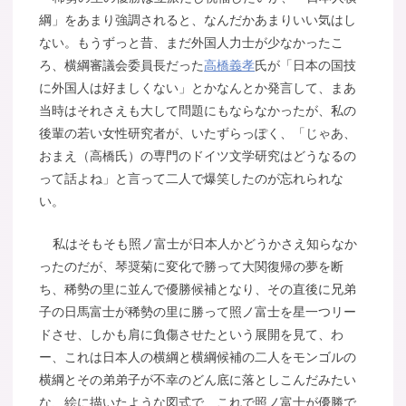
綱」をあまり強調されると、なんだかあまりいい気はし
ない。もうずっと昔、まだ外国人力士が少なかったこ
ろ、横綱審議会委員長だった
高橋義孝
氏が「日本の国技
に外国人は好ましくない」とかなんとか発言して、まあ
当時はそれさえも大して問題にもならなかったが、私の
後輩の若い女性研究者が、いたずらっぽく、「じゃあ、
おまえ（高橋氏）の専門のドイツ文学研究はどうなるの
って話よね」と言って二人で爆笑したのが忘れられな
い。
私はそもそも照ノ富士が日本人かどうかさえ知らなか
ったのだが、琴奨菊に変化で勝って大関復帰の夢を断
ち、稀勢の里に並んで優勝候補となり、その直後に兄弟
子の日馬富士が稀勢の里に勝って照ノ富士を星一つリー
ドさせ、しかも肩に負傷させたという展開を見て、わ
ー、これは日本人の横綱と横綱候補の二人をモンゴルの
横綱とその弟弟子が不幸のどん底に落としこんだみたい
な、絵に描いたような図式で、これで照ノ富士が優勝で