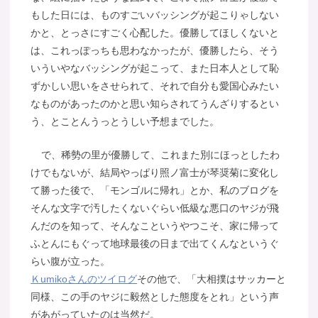
もした日には、ものすごいバッシングが起こりゃしない
かと、とっさにすごく心配した。優勝してほしくないと
は、これっぽっちも思わなかったが、優勝したら、そう
いういやなバッシングが起こって、また日本人として恥
ずかしい思いをさせられて、それで自分も愛国心みたい
なものがあったのかと思い知らされてうんざりするとい
う、とことんうっとうしい予想までした。
で、稀勢の里が優勝して、これまた別にほっとしたわ
けでもないが、結局やっぱり照ノ富士が琴奨菊に変化し
て勝った後で、「モンゴルに帰れ」とか、私のブログを
そんな文字で汚したくないぐらい低級な悪口のヤジが飛
んだのを知って、そんなこというやつこそ、家に帰って
ふとんにもぐって地球最後の日まで出てくんなというぐ
らい腹が立った。
Ｋumikoさんのツイログ
その他で、「大相撲はサッカーと
同様、この手のヤジに毅然とした態度をとれ」という声
があがっていたのは当然だ。