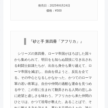
発売日：2025年6月24日
価格：¥500
『砂と手 第四冊「アフリカ」』
シリーズの第四冊。ローマ帝国がほろぼした国々
から集められて、明日をも知らぬ競技に引き出され
る剣闘士奴隷たちが、出自も身分も乗り越えて、ロ
ーマ帝国を滅ぼし、自由を得ようと、反乱を企て
る。その中心となるしかなかった、かつてのローマ
軍の若い将軍は、自分や仲間の過酷な運命を見つめ
る中で、この世に生まれて翻弄される人間の悲しみ
に絶望と虚しさを味わう。アフリカから来た仲間の
ひとりは、かつて祖母が教えた、あることばで、そ
れに耐える力を与える。異なる立場の人々の、誇り