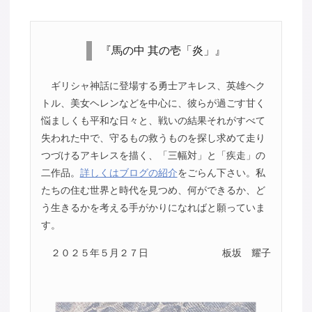
『馬の中 其の壱「炎」』
ギリシャ神話に登場する勇士アキレス、英雄ヘク
トル、美女ヘレンなどを中心に、彼らが過ごす甘く
悩ましくも平和な日々と、戦いの結果それがすべて
失われた中で、守るもの救うものを探し求めて走り
つづけるアキレスを描く、「三幅対」と「疾走」の
二作品。
詳しくはブログの紹介
をごらん下さい。私
たちの住む世界と時代を見つめ、何ができるか、ど
う生きるかを考える手がかりになればと願っていま
す。
２０２５年５月２７日
板坂 耀子