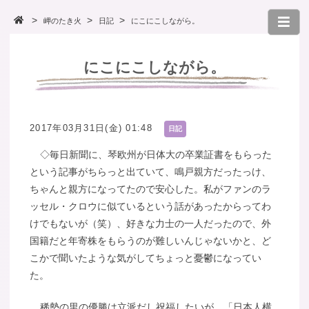
岬のたき火
日記
にこにこしながら。
にこにこしながら。
2017年03月31日(金) 01:48
日記
◇毎日新聞に、琴欧州が日体大の卒業証書をもらった
という記事がちらっと出ていて、鳴戸親方だったっけ、
ちゃんと親方になってたので安心した。私がファンのラ
ッセル・クロウに似ているという話があったからってわ
けでもないが（笑）、好きな力士の一人だったので、外
国籍だと年寄株をもらうのが難しいんじゃないかと、ど
こかで聞いたような気がしてちょっと憂鬱になってい
た。
稀勢の里の優勝は立派だし祝福したいが、「日本人横