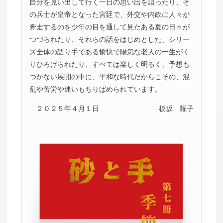
自分を見い出して行く一日の思い出を語ったり、そ
の兵士が皇帝となった宮廷で、外交や内政に人々が
奔走するのを少年の目を通して見たある夏の日々が
つづられたり、それらの話をはじめとした、シリー
ズ全体の語り手である愉快で陽気な老人の一生がく
りひろげられたり、すべては楽しく明るく、予想も
つかない展開の中に、平和な時代だからこその、混
乱や苦労や迷いもちりばめられています。
２０２５年４月１日
板坂 耀子