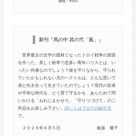
価格：¥500
新刊『馬の中 其の弐「風」』
世界最古の文学の題材となったトロイ戦争の原因
を作った、美しく軽率で恋多い青年パリスとは、い
ったい何者なのでしょう？彼を守りながら、守られ
ていたかもしれない兄のヘクトルは、どんな思いで
弟と向き合って生きていたのでしょう？現代の若者
や平和な時代を、どう育て守るかを、あらためて問
いかける「おれにまかせろ」「守りつづけて」の二
作品をお楽しみ下さい。
詳しくはブログの紹介文
で。
２０２５年６月５日
板坂 耀子