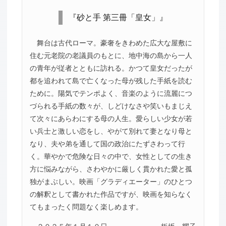
『砂と手 第三冊「皇女」』
舞台は古代ローマ。豪奢をきわめた広大な屋敷に
住む元老院の老議員のもとに、地中海の島から一人
の青年が従者とともに訪れる。かつて皇女だったが
都を追われて島で亡くなった母が残した手紙を読む
ために。陽気でテンポよく、音楽のように流麗につ
づられる手紙の数々が、しどけなさや笑いもまじえ
て次々にあらわにする母の人生。愛らしい少女が若
い兵士と激しい恋をし、やがて別れて妻となり母と
なり、夫や弟を通して国の政治にたずさわって行
く。華やかで危険な日々の中で、女性としての生き
方に悩みながら、さわやかに厳しく貫かれた愛と孤
独がまぶしい。映画「グラディエーター」のひとつ
の解釈として書かれた作品ですが、映画を知らなく
てもまったく問題なく楽しめます。