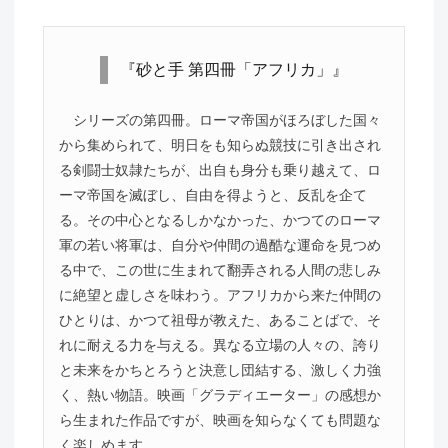
『砂と手 第四冊「アフリカ」』
シリーズの第四冊。ローマ帝国がほろぼした国々
から集められて、明日をも知らぬ競技に引き出され
る剣闘士奴隷たちが、出自も身分も乗り越えて、ロ
ーマ帝国を滅ぼし、自由を得ようと、反乱を企て
る。その中心となるしかなかった、かつてのローマ
軍の若い将軍は、自分や仲間の過酷な運命を見つめ
る中で、この世に生まれて翻弄される人間の悲しみ
に絶望と虚しさを味わう。アフリカから来た仲間の
ひとりは、かつて祖母が教えた、あることばで、そ
れに耐える力を与える。異なる立場の人々の、誇り
と未来をかちとろうと決意し団結する、激しく力強
く、熱い物語。映画「グラディエーター」の感想か
ら生まれた作品ですが、映画を知らなくても問題な
く楽しめます。