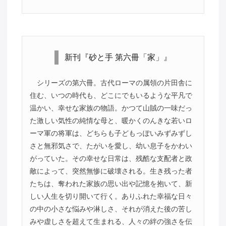
新刊『砂と手 第六冊「家」』
シリーズの第六冊。古代ローマの属領の片田舎に
住む、いつの時代も、どこにでもいるような平凡で
温かい、幸せな家族の物語。かつて山賊の一味だっ
た激しい気性の純情な母と、暖かくのんきな若いロ
ーマ軍の将軍は、どちらも子どもっぽいみずみずし
さと無邪気さで、たがいを愛し、幼い息子をかわい
がっていた。その幸せな日常は、残酷な支配者と政
敵によって、突然無惨に破壊される。生き残った者
たちは、奪われた家族の思い出や記憶を抱いて、新
しい人生を切り開いて行く。ありふれた幸福な日々
の中の小さな悩みや淋しさ、それが消えた後の苦し
みや虚しさを超えて生まれる、人々の絆の強さを伝