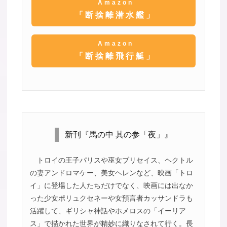
Amazon
「断捨離潜水艦」
Amazon
「断捨離飛行艇」
新刊『馬の中 其の参「夜」』
トロイの王子パリスや巫女ブリセイス、ヘクトル
の妻アンドロマケー、美女ヘレンなど、映画「トロ
イ」に登場した人たちだけでなく、映画には出なか
った少女ポリュクセネーや女預言者カッサンドラも
活躍して、ギリシャ神話やホメロスの「イーリア
ス」で描かれた世界が精妙に織りなされて行く。長