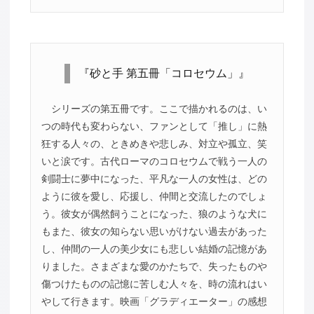
『砂と手 第五冊「コロセウム」』
シリーズの第五冊です。ここで描かれるのは、い
つの時代も変わらない、ファンとして「推し」に熱
狂する人々の、ときめきや悲しみ、対立や孤立、笑
いと涙です。古代ローマのコロセウムで戦う一人の
剣闘士に夢中になった、平凡な一人の女性は、どの
ように彼を愛し、応援し、仲間と交流したのでしょ
う。彼女が偶然飼うことになった、狼のような犬に
もまた、彼女の知らない思いがけない過去があった
し、仲間の一人の美少女にも悲しい結婚の記憶があ
りました。さまざまな愛のかたちで、失ったものや
傷つけたものの記憶に苦しむ人々を、時の流れはい
やして行きます。映画「グラディエーター」の感想