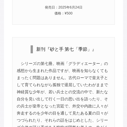
発売日：2025年6月24日
価格：¥500
新刊『砂と手 第七「季節」』
シリーズの第七冊。映画「グラディエーター」の
感想から生まれた作品ですが、映画を知らなくても
まったく問題はありません。古代ローマで皇太子と
して育てられながら孤独で退屈していたわがままで
神経質な少年が、若い兵士との交流の中で、新たな
自分を見い出して行く一日の思い出を語ったり、そ
の兵士が皇帝となった宮廷で、外交や内政に人々が
奔走するのを少年の目を通して見たある夏の日々が
つづられたり、それらの話をはじめとした、シリー