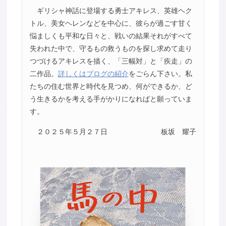
ギリシャ神話に登場する勇士アキレス、英雄ヘク
トル、美女ヘレンなどを中心に、彼らが過ごす甘く
悩ましくも平和な日々と、戦いの結果それがすべて
失われた中で、守るもの救うものを探し求めて走り
つづけるアキレスを描く、「三幅対」と「疾走」の
二作品。
詳しくはブログの紹介
をごらん下さい。私
たちの住む世界と時代を見つめ、何ができるか、ど
う生きるかを考える手がかりになればと願っていま
す。
２０２５年５月２７日
板坂 耀子