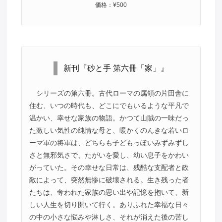
価格：¥500
新刊『砂と手 第六冊「家」』
シリーズの第六冊。古代ローマの属領の片田舎に
住む、いつの時代も、どこにでもいるような平凡で
温かい、幸せな家族の物語。かつて山賊の一味だっ
た激しい気性の純情な母と、暖かくのんきな若いロ
ーマ軍の将軍は、どちらも子どもっぽいみずみずし
さと無邪気さで、たがいを愛し、幼い息子をかわい
がっていた。その幸せな日常は、残酷な支配者と政
敵によって、突然無惨に破壊される。生き残った者
たちは、奪われた家族の思い出や記憶を抱いて、新
しい人生を切り開いて行く。ありふれた幸福な日々
の中の小さな悩みや淋しさ、それが消えた後の苦し