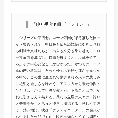
『砂と手 第四冊「アフリカ」』
シリーズの第四冊。ローマ帝国がほろぼした国々
から集められて、明日をも知らぬ競技に引き出され
る剣闘士奴隷たちが、出自も身分も乗り越えて、ロ
ーマ帝国を滅ぼし、自由を得ようと、反乱を企て
る。その中心となるしかなかった、かつてのローマ
軍の若い将軍は、自分や仲間の過酷な運命を見つめ
る中で、この世に生まれて翻弄される人間の悲しみ
に絶望と虚しさを味わう。アフリカから来た仲間の
ひとりは、かつて祖母が教えた、あることばで、そ
れに耐える力を与える。異なる立場の人々の、誇り
と未来をかちとろうと決意し団結する、激しく力強
く、熱い物語。映画「グラディエーター」の感想か
ら生まれた作品ですが、映画を知らなくても問題な