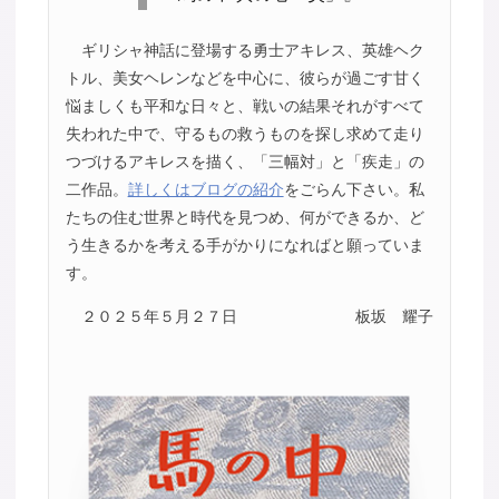
ギリシャ神話に登場する勇士アキレス、英雄ヘク
トル、美女ヘレンなどを中心に、彼らが過ごす甘く
悩ましくも平和な日々と、戦いの結果それがすべて
失われた中で、守るもの救うものを探し求めて走り
つづけるアキレスを描く、「三幅対」と「疾走」の
二作品。
詳しくはブログの紹介
をごらん下さい。私
たちの住む世界と時代を見つめ、何ができるか、ど
う生きるかを考える手がかりになればと願っていま
す。
２０２５年５月２７日
板坂 耀子