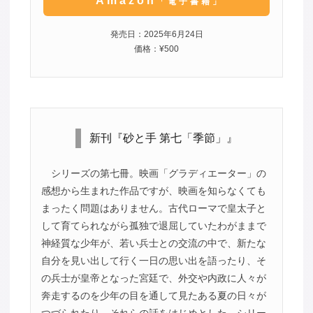
Amazon
「電子書籍」
発売日：2025年6月24日
価格：¥500
新刊『砂と手 第七「季節」』
シリーズの第七冊。映画「グラディエーター」の
感想から生まれた作品ですが、映画を知らなくても
まったく問題はありません。古代ローマで皇太子と
して育てられながら孤独で退屈していたわがままで
神経質な少年が、若い兵士との交流の中で、新たな
自分を見い出して行く一日の思い出を語ったり、そ
の兵士が皇帝となった宮廷で、外交や内政に人々が
奔走するのを少年の目を通して見たある夏の日々が