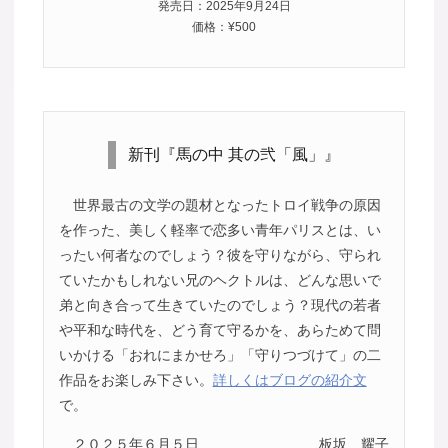
発売日：2025年9月24日
価格：¥500
新刊『馬の中 其の弐「風」』
世界最古の文学の題材となったトロイ戦争の原因
を作った、美しく軽率で恋多い青年パリスとは、い
ったい何者なのでしょう？彼を守りながら、守られ
ていたかもしれない兄のヘクトルは、どんな思いで
弟と向き合って生きていたのでしょう？現代の若者
や平和な時代を、どう育て守るかを、あらためて問
いかける「おれにまかせろ」「守りつづけて」の二
作品をお楽しみ下さい。
詳しくはブログの紹介文
で。
２０２５年６月５日
板坂 耀子