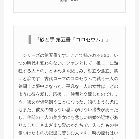
価格：¥500
『砂と手 第五冊「コロセウム」』
シリーズの第五冊です。ここで描かれるのは、い
つの時代も変わらない、ファンとして「推し」に熱
狂する人々の、ときめきや悲しみ、対立や孤立、笑
いと涙です。古代ローマのコロセウムで戦う一人の
剣闘士に夢中になった、平凡な一人の女性は、どの
ように彼を愛し、応援し、仲間と交流したのでしょ
う。彼女が偶然飼うことになった、狼のような犬に
もまた、彼女の知らない思いがけない過去があった
し、仲間の一人の美少女にも悲しい結婚の記憶があ
りました。さまざまな愛のかたちで、失ったものや
傷つけたものの記憶に苦しむ人々を、時の流れはい