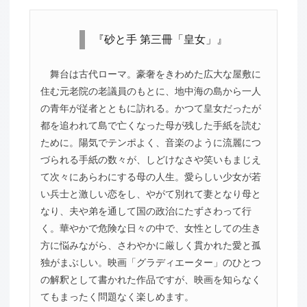
『砂と手 第三冊「皇女」』
舞台は古代ローマ。豪奢をきわめた広大な屋敷に
住む元老院の老議員のもとに、地中海の島から一人
の青年が従者とともに訪れる。かつて皇女だったが
都を追われて島で亡くなった母が残した手紙を読む
ために。陽気でテンポよく、音楽のように流麗につ
づられる手紙の数々が、しどけなさや笑いもまじえ
て次々にあらわにする母の人生。愛らしい少女が若
い兵士と激しい恋をし、やがて別れて妻となり母と
なり、夫や弟を通して国の政治にたずさわって行
く。華やかで危険な日々の中で、女性としての生き
方に悩みながら、さわやかに厳しく貫かれた愛と孤
独がまぶしい。映画「グラディエーター」のひとつ
の解釈として書かれた作品ですが、映画を知らなく
てもまったく問題なく楽しめます。