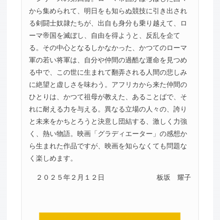
から集められて、明日をも知らぬ競技に引き出され
る剣闘士奴隷たちが、出自も身分も乗り越えて、ロ
ーマ帝国を滅ぼし、自由を得ようと、反乱を企て
る。その中心となるしかなかった、かつてのローマ
軍の若い将軍は、自分や仲間の過酷な運命を見つめ
る中で、この世に生まれて翻弄される人間の悲しみ
に絶望と虚しさを味わう。アフリカから来た仲間の
ひとりは、かつて祖母が教えた、あることばで、そ
れに耐える力を与える。異なる立場の人々の、誇り
と未来をかちとろうと決意し団結する、激しく力強
く、熱い物語。映画「グラディエーター」の感想か
ら生まれた作品ですが、映画を知らなくても問題な
く楽しめます。
２０２５年２月１２日
板坂 耀子