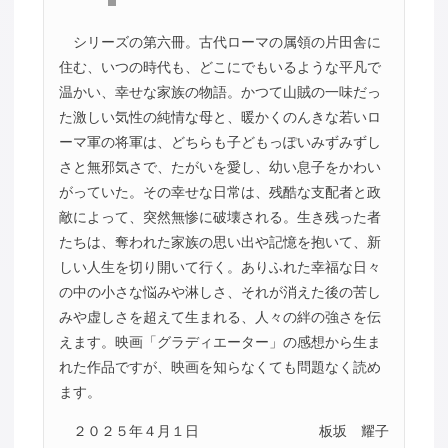
シリーズの第六冊。古代ローマの属領の片田舎に
住む、いつの時代も、どこにでもいるような平凡で
温かい、幸せな家族の物語。かつて山賊の一味だっ
た激しい気性の純情な母と、暖かくのんきな若いロ
ーマ軍の将軍は、どちらも子どもっぽいみずみずし
さと無邪気さで、たがいを愛し、幼い息子をかわい
がっていた。その幸せな日常は、残酷な支配者と政
敵によって、突然無惨に破壊される。生き残った者
たちは、奪われた家族の思い出や記憶を抱いて、新
しい人生を切り開いて行く。ありふれた幸福な日々
の中の小さな悩みや淋しさ、それが消えた後の苦し
みや虚しさを超えて生まれる、人々の絆の強さを伝
えます。映画「グラディエーター」の感想から生ま
れた作品ですが、映画を知らなくても問題なく読め
ます。
２０２５年４月１日
板坂 耀子