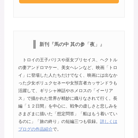
新刊『馬の中 其の参「夜」』
トロイの王子パリスや巫女ブリセイス、ヘクトル
の妻アンドロマケー、美女ヘレンなど、映画「トロ
イ」に登場した人たちだけでなく、映画には出なか
った少女ポリュクセネーや女預言者カッサンドラも
活躍して、ギリシャ神話やホメロスの「イーリア
ス」で描かれた世界が精妙に織りなされて行く。長
編「１２日間」を中心に、戦争の虚しさと悲しみを
さまざまに描いた「想定問答」「船はもう着いてい
るのに」「旅の終り」の短編三つも収録。
詳しくは
ブログの作品紹介
で。