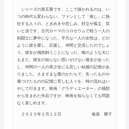
シリーズの第五冊です。ここで描かれるのは、い
つの時代も変わらない、ファンとして「推し」に熱
狂する人々の、ときめきや悲しみ、対立や孤立、笑
いと涙です。古代ローマのコロセウムで戦う一人の
剣闘士に夢中になった、平凡な一人の女性は、どの
ように彼を愛し、応援し、仲間と交流したのでしょ
う。彼女が偶然飼うことになった、狼のような犬に
もまた、彼女の知らない思いがけない過去があった
し、仲間の一人の美少女にも悲しい結婚の記憶があ
りました。さまざまな愛のかたちで、失ったものや
傷つけたものの記憶に苦しむ人々を、時の流れはい
やして行きます。映画「グラディエーター」の感想
から生まれた作品ですが、映画を知らなくても問題
なく楽しめます。
２０２５年２月１２日
板坂 耀子