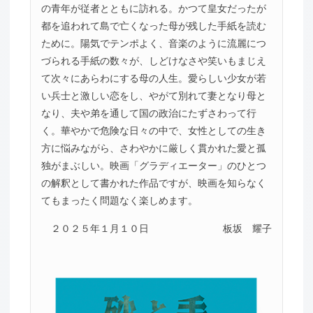
の青年が従者とともに訪れる。かつて皇女だったが
都を追われて島で亡くなった母が残した手紙を読む
ために。陽気でテンポよく、音楽のように流麗につ
づられる手紙の数々が、しどけなさや笑いもまじえ
て次々にあらわにする母の人生。愛らしい少女が若
い兵士と激しい恋をし、やがて別れて妻となり母と
なり、夫や弟を通して国の政治にたずさわって行
く。華やかで危険な日々の中で、女性としての生き
方に悩みながら、さわやかに厳しく貫かれた愛と孤
独がまぶしい。映画「グラディエーター」のひとつ
の解釈として書かれた作品ですが、映画を知らなく
てもまったく問題なく楽しめます。
２０２５年１月１０日
板坂 耀子