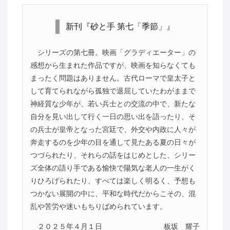
新刊『砂と手 第七「季節」』
シリーズの第七冊。映画「グラディエーター」の
感想から生まれた作品ですが、映画を知らなくても
まったく問題はありません。古代ローマで皇太子と
して育てられながら孤独で退屈していたわがままで
神経質な少年が、若い兵士との交流の中で、新たな
自分を見い出して行く一日の思い出を語ったり、そ
の兵士が皇帝となった宮廷で、外交や内政に人々が
奔走するのを少年の目を通して見たある夏の日々が
つづられたり、それらの話をはじめとした、シリー
ズ全体の語り手である愉快で陽気な老人の一生がく
りひろげられたり、すべては楽しく明るく、予想も
つかない展開の中に、平和な時代だからこその、混
乱や苦労や迷いもちりばめられています。
２０２５年４月１日
板坂 耀子