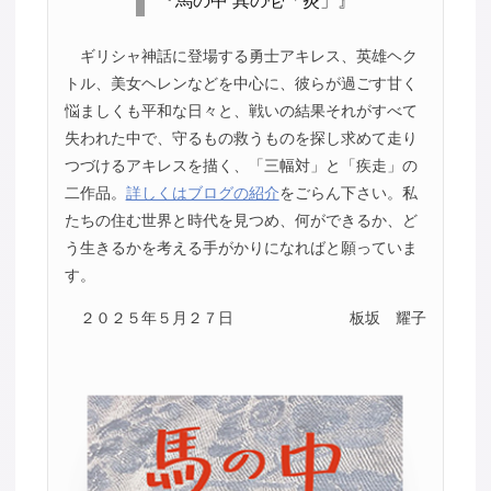
『馬の中 其の壱「炎」』
ギリシャ神話に登場する勇士アキレス、英雄ヘク
トル、美女ヘレンなどを中心に、彼らが過ごす甘く
悩ましくも平和な日々と、戦いの結果それがすべて
失われた中で、守るもの救うものを探し求めて走り
つづけるアキレスを描く、「三幅対」と「疾走」の
二作品。
詳しくはブログの紹介
をごらん下さい。私
たちの住む世界と時代を見つめ、何ができるか、ど
う生きるかを考える手がかりになればと願っていま
す。
２０２５年５月２７日
板坂 耀子