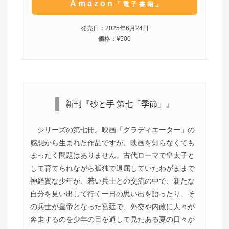
Amazon
「電子書籍」
発売日：2025年6月24日
価格：¥500
新刊『砂と手 第七「季節」』
シリーズの第七冊。映画「グラディエーター」の
感想から生まれた作品ですが、映画を知らなくても
まったく問題はありません。古代ローマで皇太子と
して育てられながら孤独で退屈していたわがままで
神経質な少年が、若い兵士との交流の中で、新たな
自分を見い出して行く一日の思い出を語ったり、そ
の兵士が皇帝となった宮廷で、外交や内政に人々が
奔走するのを少年の目を通して見たある夏の日々が