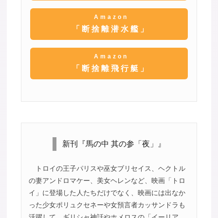
Amazon
「断捨離潜水艦」
Amazon
「断捨離飛行艇」
新刊『馬の中 其の参「夜」』
トロイの王子パリスや巫女ブリセイス、ヘクトル
の妻アンドロマケー、美女ヘレンなど、映画「トロ
イ」に登場した人たちだけでなく、映画には出なか
った少女ポリュクセネーや女預言者カッサンドラも
活躍して、ギリシャ神話やホメロスの「イーリア