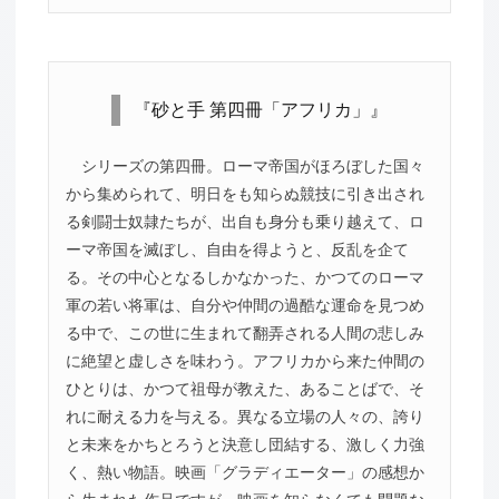
『砂と手 第四冊「アフリカ」』
シリーズの第四冊。ローマ帝国がほろぼした国々
から集められて、明日をも知らぬ競技に引き出され
る剣闘士奴隷たちが、出自も身分も乗り越えて、ロ
ーマ帝国を滅ぼし、自由を得ようと、反乱を企て
る。その中心となるしかなかった、かつてのローマ
軍の若い将軍は、自分や仲間の過酷な運命を見つめ
る中で、この世に生まれて翻弄される人間の悲しみ
に絶望と虚しさを味わう。アフリカから来た仲間の
ひとりは、かつて祖母が教えた、あることばで、そ
れに耐える力を与える。異なる立場の人々の、誇り
と未来をかちとろうと決意し団結する、激しく力強
く、熱い物語。映画「グラディエーター」の感想か