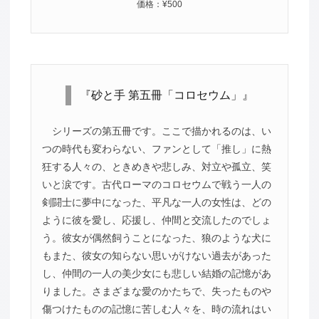
価格：¥500
『砂と手 第五冊「コロセウム」』
シリーズの第五冊です。ここで描かれるのは、い
つの時代も変わらない、ファンとして「推し」に熱
狂する人々の、ときめきや悲しみ、対立や孤立、笑
いと涙です。古代ローマのコロセウムで戦う一人の
剣闘士に夢中になった、平凡な一人の女性は、どの
ように彼を愛し、応援し、仲間と交流したのでしょ
う。彼女が偶然飼うことになった、狼のような犬に
もまた、彼女の知らない思いがけない過去があった
し、仲間の一人の美少女にも悲しい結婚の記憶があ
りました。さまざまな愛のかたちで、失ったものや
傷つけたものの記憶に苦しむ人々を、時の流れはい