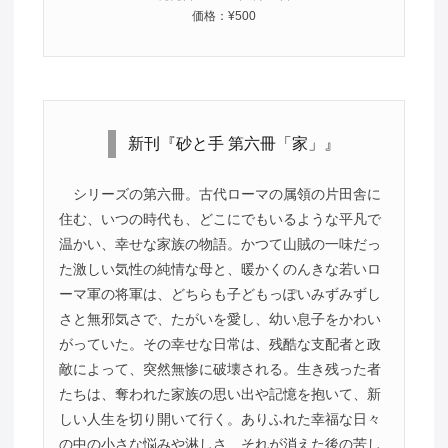
価格：¥500
新刊『砂と手 第六冊「家」』
シリーズの第六冊。古代ローマの属領の片田舎に
住む、いつの時代も、どこにでもいるような平凡で
温かい、幸せな家族の物語。かつて山賊の一味だっ
た激しい気性の純情な母と、暖かくのんきな若いロ
ーマ軍の将軍は、どちらも子どもっぽいみずみずし
さと無邪気さで、たがいを愛し、幼い息子をかわい
がっていた。その幸せな日常は、残酷な支配者と政
敵によって、突然無惨に破壊される。生き残った者
たちは、奪われた家族の思い出や記憶を抱いて、新
しい人生を切り開いて行く。ありふれた幸福な日々
の中の小さな悩みや淋しさ、それが消えた後の苦し