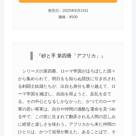
発売日：2025年6月24日
価格：¥500
『砂と手 第四冊「アフリカ」』
シリーズの第四冊。ローマ帝国がほろぼした国々
から集められて、明日をも知らぬ競技に引き出され
る剣闘士奴隷たちが、出自も身分も乗り越えて、ロ
ーマ帝国を滅ぼし、自由を得ようと、反乱を企て
る。その中心となるしかなかった、かつてのローマ
軍の若い将軍は、自分や仲間の過酷な運命を見つめ
る中で、この世に生まれて翻弄される人間の悲しみ
に絶望と虚しさを味わう。アフリカから来た仲間の
ひとりは、かつて祖母が教えた、あることばで、そ