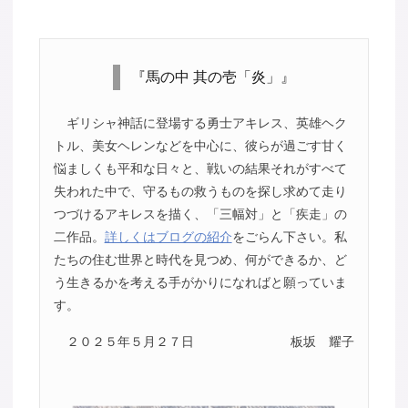
『馬の中 其の壱「炎」』
ギリシャ神話に登場する勇士アキレス、英雄ヘク
トル、美女ヘレンなどを中心に、彼らが過ごす甘く
悩ましくも平和な日々と、戦いの結果それがすべて
失われた中で、守るもの救うものを探し求めて走り
つづけるアキレスを描く、「三幅対」と「疾走」の
二作品。
詳しくはブログの紹介
をごらん下さい。私
たちの住む世界と時代を見つめ、何ができるか、ど
う生きるかを考える手がかりになればと願っていま
す。
２０２５年５月２７日
板坂 耀子