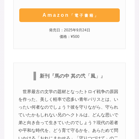
Amazon
「電子書籍」
発売日：2025年9月24日
価格：¥500
新刊『馬の中 其の弐「風」』
世界最古の文学の題材となったトロイ戦争の原因
を作った、美しく軽率で恋多い青年パリスとは、い
ったい何者なのでしょう？彼を守りながら、守られ
ていたかもしれない兄のヘクトルは、どんな思いで
弟と向き合って生きていたのでしょう？現代の若者
や平和な時代を、どう育て守るかを、あらためて問
いかける「おれにまかせろ」「守りつづけて」の二