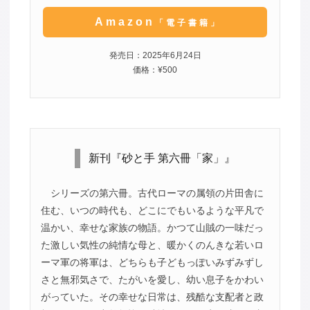
Amazon
「電子書籍」
発売日：2025年6月24日
価格：¥500
新刊『砂と手 第六冊「家」』
シリーズの第六冊。古代ローマの属領の片田舎に
住む、いつの時代も、どこにでもいるような平凡で
温かい、幸せな家族の物語。かつて山賊の一味だっ
た激しい気性の純情な母と、暖かくのんきな若いロ
ーマ軍の将軍は、どちらも子どもっぽいみずみずし
さと無邪気さで、たがいを愛し、幼い息子をかわい
がっていた。その幸せな日常は、残酷な支配者と政