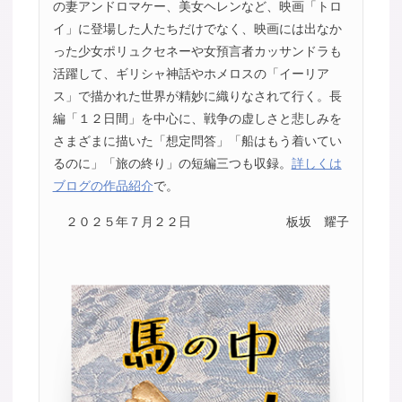
の妻アンドロマケー、美女ヘレンなど、映画「トロ
イ」に登場した人たちだけでなく、映画には出なか
った少女ポリュクセネーや女預言者カッサンドラも
活躍して、ギリシャ神話やホメロスの「イーリア
ス」で描かれた世界が精妙に織りなされて行く。長
編「１２日間」を中心に、戦争の虚しさと悲しみを
さまざまに描いた「想定問答」「船はもう着いてい
るのに」「旅の終り」の短編三つも収録。
詳しくは
ブログの作品紹介
で。
２０２５年７月２２日
板坂 耀子