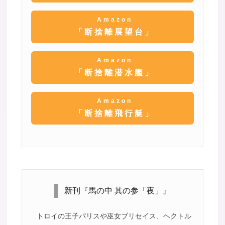
Amazon
「断捨離展望台」
Amazon
「断捨離潜水艦」
Amazon
「断捨離飛行艇」
新刊『馬の中 其の参「夜」』
トロイの王子パリスや巫女ブリセイス、ヘクトル