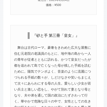
価格：¥500
『砂と手 第三冊「皇女」』
舞台は古代ローマ。豪奢をきわめた広大な屋敷に
住む元老院の老議員のもとに、地中海の島から一人
の青年が従者とともに訪れる。かつて皇女だったが
都を追われて島で亡くなった母が残した手紙を読む
ために。陽気でテンポよく、音楽のように流麗につ
づられる手紙の数々が、しどけなさや笑いもまじえ
て次々にあらわにする母の人生。愛らしい少女が若
い兵士と激しい恋をし、やがて別れて妻となり母と
なり、夫や弟を通して国の政治にたずさわって行
く。華やかで危険な日々の中で、女性としての生き