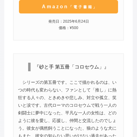
Amazon
「電子書籍」
発売日：2025年6月24日
価格：¥500
『砂と手 第五冊「コロセウム」』
シリーズの第五冊です。ここで描かれるのは、い
つの時代も変わらない、ファンとして「推し」に熱
狂する人々の、ときめきや悲しみ、対立や孤立、笑
いと涙です。古代ローマのコロセウムで戦う一人の
剣闘士に夢中になった、平凡な一人の女性は、どの
ように彼を愛し、応援し、仲間と交流したのでしょ
う。彼女が偶然飼うことになった、狼のような犬に
もまた、彼女の知らない思いがけない過去があった