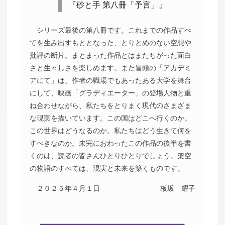
『砂と手 第八冊「予言」』
シリーズ最後の第八冊です。これまでの作品すべ
てを生み出すもととなった、とりとめのない空想や
批評の断片。まとまった作品とはまたちがった面白
さと生々しさを楽しめます。また冒頭の「アカデミ
アにて」は、作者の職場でもあったある大学を舞台
にして、映画「グラディエーター」の登場人物と重
ね合わせながら、私たちをとりまく現代のさまざま
な現実を描いています。この国はどこへ行くのか。
この世界はどうなるのか。私たちはどう生きて何を
すべきなのか。未完におわったこの作品の後半を書
くのは、読者の皆さんひとりひとりでしょう。架空
の物語のすべては、現実と未来を築くものです。
２０２５年４月１日
板坂 耀子