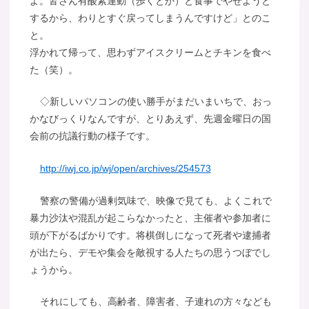
よ。皆さん有酸素運動（歩くとか）と食事でやせようと
するから、わりとすぐ戻ってしまうんですけど」とのこ
と。
浮かれて帰って、思わずアイスクリームとチキンを食べ
た（笑）。
◇新しいパソコンの使い勝手がまだいまいちで、おっ
かなびっくりなんですが、とりあえず、先週金曜日の国
会前の抗議行動の様子です。
http://iwj.co.jp/wj/open/archives/254573
警察の警備が過剰気味で、映像で見ても、よくこれで
暴力沙汰や混乱が起こらなかったと、主催者や参加者に
頭が下がるばかりです。将棋倒しになって死者や逮捕者
が出たら、デモや集会を敵視する人たちの思うつぼでし
ょうから。
それにしても、高齢者、障害者、子連れの方々なども