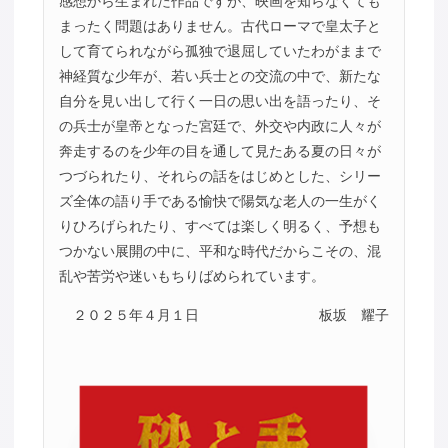
感想から生まれた作品ですが、映画を知らなくても
まったく問題はありません。古代ローマで皇太子と
して育てられながら孤独で退屈していたわがままで
神経質な少年が、若い兵士との交流の中で、新たな
自分を見い出して行く一日の思い出を語ったり、そ
の兵士が皇帝となった宮廷で、外交や内政に人々が
奔走するのを少年の目を通して見たある夏の日々が
つづられたり、それらの話をはじめとした、シリー
ズ全体の語り手である愉快で陽気な老人の一生がく
りひろげられたり、すべては楽しく明るく、予想も
つかない展開の中に、平和な時代だからこその、混
乱や苦労や迷いもちりばめられています。
２０２５年４月１日
板坂 耀子