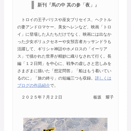
新刊『馬の中 其の参「夜」』
トロイの王子パリスや巫女ブリセイス、ヘクトル
の妻アンドロマケー、美女ヘレンなど、映画「トロ
イ」に登場した人たちだけでなく、映画には出なか
った少女ポリュクセネーや女預言者カッサンドラも
活躍して、ギリシャ神話やホメロスの「イーリア
ス」で描かれた世界が精妙に織りなされて行く。長
編「１２日間」を中心に、戦争の虚しさと悲しみを
さまざまに描いた「想定問答」「船はもう着いてい
るのに」「旅の終り」の短編三つも収録。
詳しくは
ブログの作品紹介
で。
２０２５年７月２２日
板坂 耀子