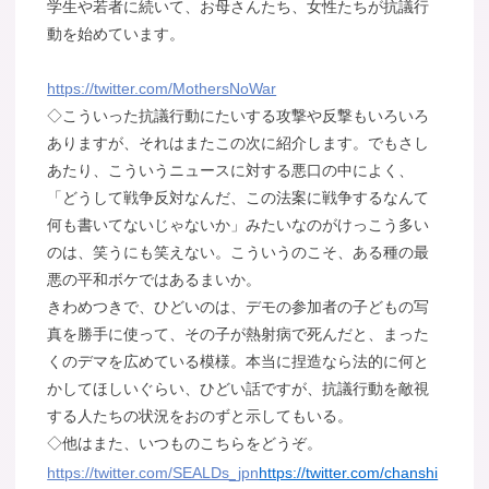
学生や若者に続いて、お母さんたち、女性たちが抗議行
動を始めています。
https://twitter.com/MothersNoWar
◇こういった抗議行動にたいする攻撃や反撃もいろいろ
ありますが、それはまたこの次に紹介します。でもさし
あたり、こういうニュースに対する悪口の中によく、
「どうして戦争反対なんだ、この法案に戦争するなんて
何も書いてないじゃないか」みたいなのがけっこう多い
のは、笑うにも笑えない。こういうのこそ、ある種の最
悪の平和ボケではあるまいか。
きわめつきで、ひどいのは、デモの参加者の子どもの写
真を勝手に使って、その子が熱射病で死んだと、まった
くのデマを広めている模様。本当に捏造なら法的に何と
かしてほしいぐらい、ひどい話ですが、抗議行動を敵視
する人たちの状況をおのずと示してもいる。
◇他はまた、いつものこちらをどうぞ。
https://twitter.com/SEALDs_jpn
https://twitter.com/chanshi