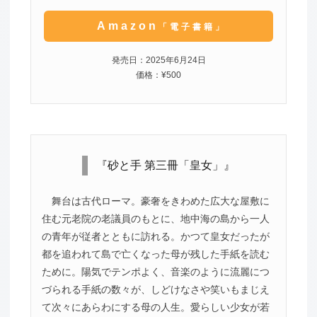
Amazon
「電子書籍」
発売日：2025年6月24日
価格：¥500
『砂と手 第三冊「皇女」』
舞台は古代ローマ。豪奢をきわめた広大な屋敷に
住む元老院の老議員のもとに、地中海の島から一人
の青年が従者とともに訪れる。かつて皇女だったが
都を追われて島で亡くなった母が残した手紙を読む
ために。陽気でテンポよく、音楽のように流麗につ
づられる手紙の数々が、しどけなさや笑いもまじえ
て次々にあらわにする母の人生。愛らしい少女が若