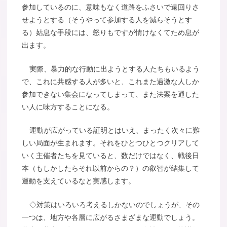
参加しているのに、意味もなく道路をふさいで遠回りさ
せようとする（そうやって参加する人を減らそうとす
る）姑息な手段には、怒りもですが情けなくてため息が
出ます。
実際、暴力的な行動に出ようとする人たちもいるよう
で、これに共感する人が多いと、これまた過激な人しか
参加できない集会になってしまって、また法案を通した
い人に味方することになる。
運動が広がっている証明とはいえ、まったく次々に難
しい局面が生まれます。それをひとつひとつクリアして
いく主催者たちを見ていると、数だけではなく、戦後日
本（もしかしたらそれ以前からの？）の叡智が結集して
運動を支えているなと実感します。
◇対策はいろいろ考えるしかないのでしょうが、その
一つは、地方や各層に広がるさまざまな運動でしょう。