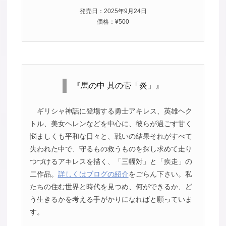
発売日：2025年9月24日
価格：¥500
『馬の中 其の壱「炎」』
ギリシャ神話に登場する勇士アキレス、英雄ヘク
トル、美女ヘレンなどを中心に、彼らが過ごす甘く
悩ましくも平和な日々と、戦いの結果それがすべて
失われた中で、守るもの救うものを探し求めて走り
つづけるアキレスを描く、「三幅対」と「疾走」の
二作品。
詳しくはブログの紹介
をごらん下さい。私
たちの住む世界と時代を見つめ、何ができるか、ど
う生きるかを考える手がかりになればと願っていま
す。