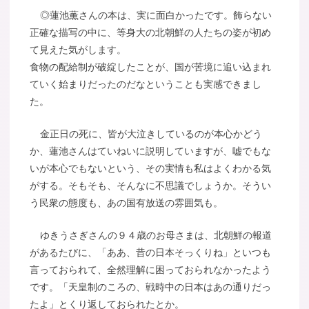
◎蓮池薫さんの本は、実に面白かったです。飾らない
正確な描写の中に、等身大の北朝鮮の人たちの姿が初め
て見えた気がします。
食物の配給制が破綻したことが、国が苦境に追い込まれ
ていく始まりだったのだなということも実感できまし
た。
金正日の死に、皆が大泣きしているのが本心かどう
か、蓮池さんはていねいに説明していますが、嘘でもな
いが本心でもないという、その実情も私はよくわかる気
がする。そもそも、そんなに不思議でしょうか。そうい
う民衆の態度も、あの国有放送の雰囲気も。
ゆきうさぎさんの９４歳のお母さまは、北朝鮮の報道
があるたびに、「ああ、昔の日本そっくりね」といつも
言っておられて、全然理解に困っておられなかったよう
です。「天皇制のころの、戦時中の日本はあの通りだっ
たよ」とくり返しておられたとか。