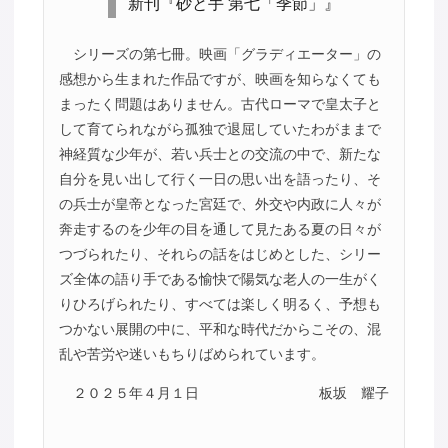
新刊『砂と手 第七「季節」』
シリーズの第七冊。映画「グラディエーター」の
感想から生まれた作品ですが、映画を知らなくても
まったく問題はありません。古代ローマで皇太子と
して育てられながら孤独で退屈していたわがままで
神経質な少年が、若い兵士との交流の中で、新たな
自分を見い出して行く一日の思い出を語ったり、そ
の兵士が皇帝となった宮廷で、外交や内政に人々が
奔走するのを少年の目を通して見たある夏の日々が
つづられたり、それらの話をはじめとした、シリー
ズ全体の語り手である愉快で陽気な老人の一生がく
りひろげられたり、すべては楽しく明るく、予想も
つかない展開の中に、平和な時代だからこその、混
乱や苦労や迷いもちりばめられています。
２０２５年４月１日
板坂 耀子