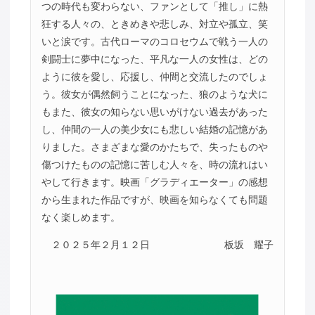
つの時代も変わらない、ファンとして「推し」に熱
狂する人々の、ときめきや悲しみ、対立や孤立、笑
いと涙です。古代ローマのコロセウムで戦う一人の
剣闘士に夢中になった、平凡な一人の女性は、どの
ように彼を愛し、応援し、仲間と交流したのでしょ
う。彼女が偶然飼うことになった、狼のような犬に
もまた、彼女の知らない思いがけない過去があった
し、仲間の一人の美少女にも悲しい結婚の記憶があ
りました。さまざまな愛のかたちで、失ったものや
傷つけたものの記憶に苦しむ人々を、時の流れはい
やして行きます。映画「グラディエーター」の感想
から生まれた作品ですが、映画を知らなくても問題
なく楽しめます。
２０２５年２月１２日
板坂 耀子