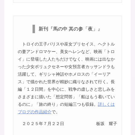
新刊『馬の中 其の参「夜」』
トロイの王子パリスや巫女ブリセイス、ヘクトル
の妻アンドロマケー、美女ヘレンなど、映画「トロ
イ」に登場した人たちだけでなく、映画には出なか
った少女ポリュクセネーや女預言者カッサンドラも
活躍して、ギリシャ神話やホメロスの「イーリア
ス」で描かれた世界が精妙に織りなされて行く。長
編「１２日間」を中心に、戦争の虚しさと悲しみを
さまざまに描いた「想定問答」「船はもう着いてい
るのに」「旅の終り」の短編三つも収録。
詳しくは
ブログの作品紹介
で。
２０２５年７月２２日
板坂 耀子