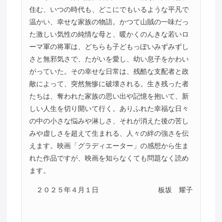
住む、いつの時代も、どこにでもいるような平凡で
温かい、幸せな家族の物語。かつて山賊の一味だっ
た激しい気性の純情な母と、暖かくのんきな若いロ
ーマ軍の将軍は、どちらも子どもっぽいみずみずし
さと無邪気さで、たがいを愛し、幼い息子をかわい
がっていた。その幸せな日常は、残酷な支配者と政
敵によって、突然無惨に破壊される。生き残った者
たちは、奪われた家族の思い出や記憶を抱いて、新
しい人生を切り開いて行く。ありふれた幸福な日々
の中の小さな悩みや淋しさ、それが消えた後の苦し
みや虚しさを超えて生まれる、人々の絆の強さを伝
えます。映画「グラディエーター」の感想から生ま
れた作品ですが、映画を知らなくても問題なく読め
ます。
２０２５年４月１日
板坂 耀子