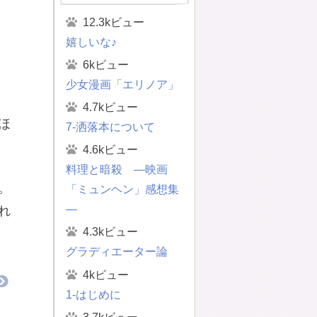
12.3kビュー
嬉しいな♪
6kビュー
少女漫画「エリノア」
、
4.7kビュー
ほ
7-洒落本について
4.6kビュー
料理と暗殺 ―映画
。
「ミュンヘン」感想集
―
れ
4.3kビュー
グラディエーター論
4kビュー
1-はじめに