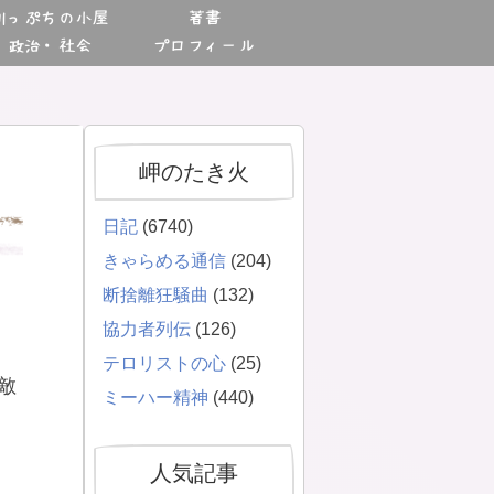
川っぷちの小屋
著書
政治・社会
プロフィール
岬のたき火
日記
(6740)
きゃらめる通信
(204)
断捨離狂騒曲
(132)
協力者列伝
(126)
テロリストの心
(25)
敵
ミーハー精神
(440)
人気記事