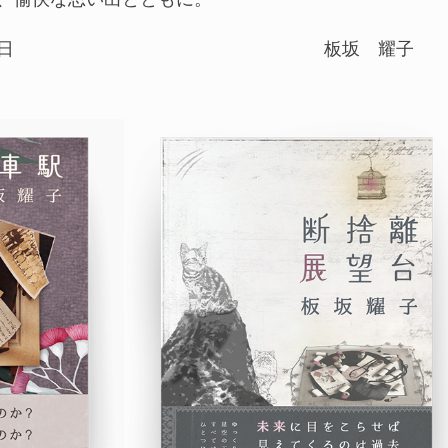
日
板坂 耀子