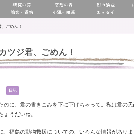
研究の沼
空想の森
朝の浜辺
論文・資料
小説・映画
エッセイ
君、ごめん！
カツジ君、ごめん！
2
日記
たのに、君の書きこみを下に下げちゃって。私は君の天
ちょうだいね。
に、福島の動物救援についての、いろんな情報がありま