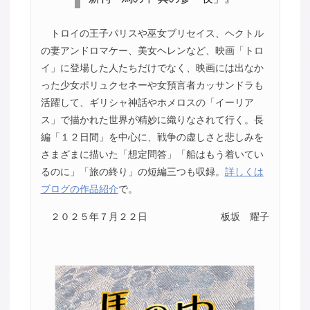
トロイの王子パリスや巫女ブリセイス、ヘクトル
の妻アンドロマケー、美女ヘレンなど、映画「トロ
イ」に登場した人たちだけでなく、映画には出なか
った少女ポリュクセネーや女預言者カッサンドラも
活躍して、ギリシャ神話やホメロスの「イーリア
ス」で描かれた世界が精妙に織りなされて行く。長
編「１２日間」を中心に、戦争の虚しさと悲しみを
さまざまに描いた「想定問答」「船はもう着いてい
るのに」「旅の終り」の短編三つも収録。
詳しくは
ブログの作品紹介
で。
２０２５年７月２２日
板坂 耀子