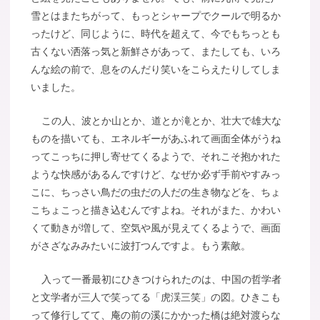
雪とはまたちがって、もっとシャープでクールで明るか
ったけど、同じように、時代を超えて、今でもちっとも
古くない洒落っ気と新鮮さがあって、またしても、いろ
んな絵の前で、息をのんだり笑いをこらえたりしてしま
いました。
この人、波とか山とか、道とか滝とか、壮大で雄大な
ものを描いても、エネルギーがあふれて画面全体がうね
ってこっちに押し寄せてくるようで、それこそ抱かれた
ような快感があるんですけど、なぜか必ず手前やすみっ
こに、ちっさい鳥だの虫だの人だの生き物などを、ちょ
こちょこっと描き込むんですよね。それがまた、かわい
くて動きが増して、空気や風が見えてくるようで、画面
がさざなみみたいに波打つんですよ。もう素敵。
入って一番最初にひきつけられたのは、中国の哲学者
と文学者が三人で笑ってる「虎渓三笑」の図。ひきこも
って修行してて、庵の前の溪にかかった橋は絶対渡らな