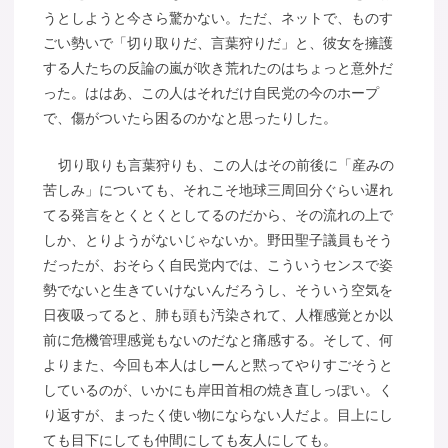
うとしようと今さら驚かない。ただ、ネットで、ものす
ごい勢いで「切り取りだ、言葉狩りだ」と、彼女を擁護
する人たちの反論の嵐が吹き荒れたのはちょっと意外だ
った。ははあ、この人はそれだけ自民党の今のホープ
で、傷がついたら困るのかなと思ったりした。
切り取りも言葉狩りも、この人はその前後に「産みの
苦しみ」についても、それこそ地球三周回分ぐらい遅れ
てる発言をとくとくとしてるのだから、その流れの上で
しか、とりようがないじゃないか。野田聖子議員もそう
だったが、おそらく自民党内では、こういうセンスで姿
勢でないと生きていけないんだろうし、そういう空気を
日夜吸ってると、肺も頭も汚染されて、人権感覚とか以
前に危機管理感覚もないのだなと痛感する。そして、何
よりまた、今回も本人はしーんと黙ってやりすごそうと
しているのが、いかにも岸田首相の焼き直しっぽい。く
り返すが、まったく使い物にならない人だよ。目上にし
ても目下にしても仲間にしても友人にしても。