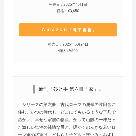
発売日：2025年4月1日
価格：¥3,450
Amazon
「電子書籍」
発売日：2025年6月24日
価格：¥500
新刊『砂と手 第六冊「家」』
シリーズの第六冊。古代ローマの属領の片田舎に
住む、いつの時代も、どこにでもいるような平凡で
温かい、幸せな家族の物語。かつて山賊の一味だっ
た激しい気性の純情な母と、暖かくのんきな若いロ
ーマ軍の将軍は、どちらも子どもっぽいみずみずし