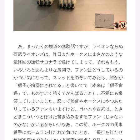
あ、まったくの横道の無駄話ですが、ライオンならぬ
西武ライオンズは、昨日またホークスにまさかのような
最終回の逆転サヨナラで負けてしまって、それももう、
いろいろとあんまりな展開で、ファンはどうしているの
かつい気になって、スレッドをのぞいてみたら、誰かが
「獅子が粉塵にされてる」と書いてて（本来は「獅子奮
迅」で、ものすごく強くてがんばること）、不覚にも爆
笑してしまいました。怒って監督やホークスにやつあた
りしているファンもいますけど、日ハムや西武は、とき
どきこういうとぼけた書き込みをするファン（じゃない
のかな）がいるからいいなあ。この前、ホークスの周東
選手にホームラン打たれて負けたとき、「長打を打たせ
れば盗塁はできないという周東の弱点を発見したぞ」と