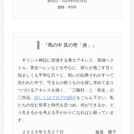
発売日：2025年9月24日
価格：¥500
『馬の中 其の壱「炎」』
ギリシャ神話に登場する勇士アキレス、英雄ヘク
トル、美女ヘレンなどを中心に、彼らが過ごす甘く
悩ましくも平和な日々と、戦いの結果それがすべて
失われた中で、守るもの救うものを探し求めて走り
つづけるアキレスを描く、「三幅対」と「疾走」の
二作品。
詳しくはブログの紹介
をごらん下さい。私
たちの住む世界と時代を見つめ、何ができるか、ど
う生きるかを考える手がかりになればと願っていま
す。
２０２５年５月２７日
板坂 耀子