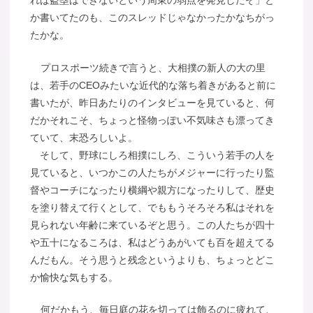
か書いてたのも、このスレッドじゃなかったかなちがっ
たかな。
プロスポーツ続きで言うと、大相撲の新人の大の里
は、若手のCEOみたいな近代的な落ち着きがあると前に
書いたが、昨日あたりのインタビューを見ていると、何
だかそれこそ、ちょっと怪物っぽい不気味さも漂ってき
ていて、末恐ろしいよ。
そして、野球にしろ相撲にしろ、こういう若手の人を
見ていると、いつかこの人たちがメジャーに行ったり監
督やコーチになったり横綱や親方になったりして、歴史
を塗り替えて行くとして、でももうそろそろ私はそれを
見られない年齢に来ているぞと思う。この人たちが四十
や五十になるころは、私はどうあがいても百を超えてる
んだもん。そう思うと残念というよりも、ちょっとどこ
か愉快な気もする。
何だかもう、毎日庭の花を切っては飾るのに疲れて、