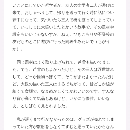
いことにしていた哲学者が、友人の文学者二人が遊びに
来て、おしゃべりして、帰りを送って行く時に話につい
夢中になって、気づいたら三人で橋を渡ってしまってい
て、いっしょに大笑いしたとかいう故事で、その題材や
設定もいいじゃないすか、ねえ。ひきこもりや不登校の
友だちのとこに遊びに行った同級生みたいで（ちがう
か）。
同じ題材はよく取り上げられて、芦雪も描いてまし
た。でも、芦雪のもよかったけど、その三人は浮世離れ
して、どっか怪物っぽくて、そこがまたよかったんだけ
ど、大観の描いた三人はまるでちがって、皆どこか線が
細くて女顔で、なまめかしくてかわいいのです。すんな
り背が高くて気品もあるけど、いかにも優雅。いいな
あ、としばらく見とれました。
私が遅くまで行かなかったのは、グッズが売れてしま
っていた方が散財をしなくてすむと思っていたからなん