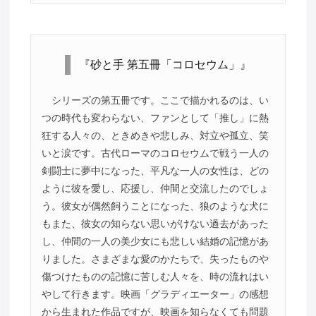
『砂と手 第五冊「コロセウム」』
シリーズの第五冊です。ここで描かれるのは、い
つの時代も変わらない、ファンとして「推し」に熱
狂する人々の、ときめきや悲しみ、対立や孤立、笑
いと涙です。古代ローマのコロセウムで戦う一人の
剣闘士に夢中になった、平凡な一人の女性は、どの
ように彼を愛し、応援し、仲間と交流したのでしょ
う。彼女が偶然飼うことになった、狼のような犬に
もまた、彼女の知らない思いがけない過去があった
し、仲間の一人の美少女にも悲しい結婚の記憶があ
りました。さまざまな愛のかたちで、失ったものや
傷つけたものの記憶に苦しむ人々を、時の流れはい
やして行きます。映画「グラディエーター」の感想
から生まれた作品ですが、映画を知らなくても問題