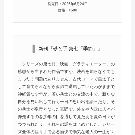
発売日：2025年6月24日
価格：¥500
新刊『砂と手 第七「季節」』
シリーズの第七冊。映画「グラディエーター」の
感想から生まれた作品ですが、映画を知らなくても
まったく問題はありません。古代ローマで皇太子と
して育てられながら孤独で退屈していたわがままで
神経質な少年が、若い兵士との交流の中で、新たな
自分を見い出して行く一日の思い出を語ったり、そ
の兵士が皇帝となった宮廷で、外交や内政に人々が
奔走するのを少年の目を通して見たある夏の日々が
つづられたり、それらの話をはじめとした、シリー
ズ全体の語り手である愉快で陽気な老人の一生がく