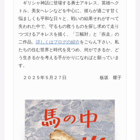
ギリシャ神話に登場する勇士アキレス、英雄ヘク
トル、美女ヘレンなどを中心に、彼らが過ごす甘く
悩ましくも平和な日々と、戦いの結果それがすべて
失われた中で、守るもの救うものを探し求めて走り
つづけるアキレスを描く、「三幅対」と「疾走」の
二作品。
詳しくはブログの紹介
をごらん下さい。私
たちの住む世界と時代を見つめ、何ができるか、ど
う生きるかを考える手がかりになればと願っていま
す。
２０２５年５月２７日
板坂 耀子