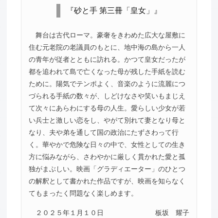
『砂と手 第三冊「皇女」』
舞台は古代ローマ。豪奢をきわめた広大な屋敷に
住む元老院の老議員のもとに、地中海の島から一人
の青年が従者とともに訪れる。かつて皇女だったが
都を追われて島で亡くなった母が残した手紙を読む
ために。陽気でテンポよく、音楽のように流麗につ
づられる手紙の数々が、しどけなさや笑いもまじえ
て次々にあらわにする母の人生。愛らしい少女が若
い兵士と激しい恋をし、やがて別れて妻となり母と
なり、夫や弟を通して国の政治にたずさわって行
く。華やかで危険な日々の中で、女性としての生き
方に悩みながら、さわやかに厳しく貫かれた愛と孤
独がまぶしい。映画「グラディエーター」のひとつ
の解釈として書かれた作品ですが、映画を知らなく
てもまったく問題なく楽しめます。
２０２５年１月１０日
板坂 耀子