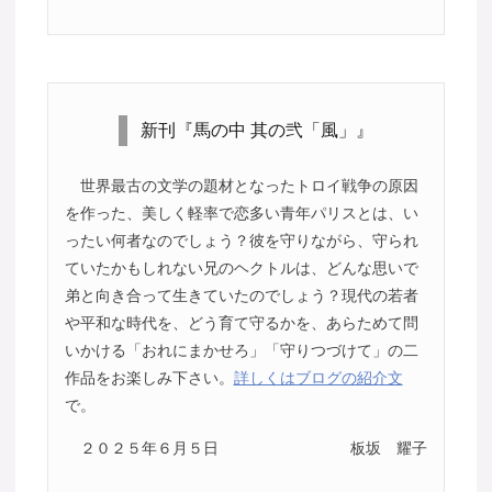
新刊『馬の中 其の弐「風」』
世界最古の文学の題材となったトロイ戦争の原因
を作った、美しく軽率で恋多い青年パリスとは、い
ったい何者なのでしょう？彼を守りながら、守られ
ていたかもしれない兄のヘクトルは、どんな思いで
弟と向き合って生きていたのでしょう？現代の若者
や平和な時代を、どう育て守るかを、あらためて問
いかける「おれにまかせろ」「守りつづけて」の二
作品をお楽しみ下さい。
詳しくはブログの紹介文
で。
２０２５年６月５日
板坂 耀子