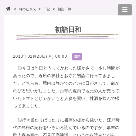
岬のたき火
日記
初詣日和
初詣日和
2013年01月28日(月) 00:00
日記
◎今日は昨日とうってかわった暖かさで、少し時間が
あったので、近所の神社とお寺に初詣に行ってきまし
た。どちらも、境内は静かでのどかに日がさして、命が
のびる思いがしました。お寺の境内で地元の人が売って
いたトマトとじゃがいもと人参を買い、甘酒を飲んで帰
って来ました。
◎行き当たりばったりに書庫の棚から抜いた、江戸時
代の島根の紀行をいろいろ読んでいるのですが、幕末の
歌人森為泰の「石見国高津詣」というのを読みながら、