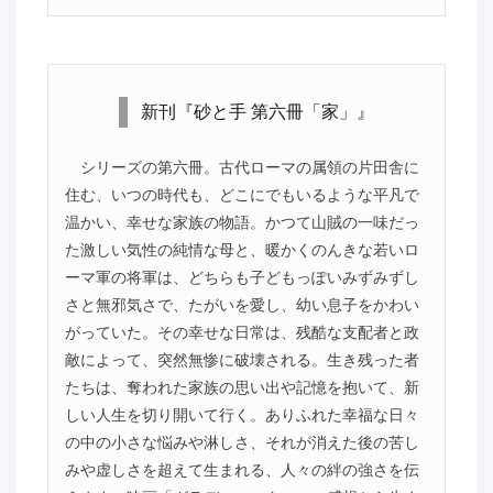
新刊『砂と手 第六冊「家」』
シリーズの第六冊。古代ローマの属領の片田舎に
住む、いつの時代も、どこにでもいるような平凡で
温かい、幸せな家族の物語。かつて山賊の一味だっ
た激しい気性の純情な母と、暖かくのんきな若いロ
ーマ軍の将軍は、どちらも子どもっぽいみずみずし
さと無邪気さで、たがいを愛し、幼い息子をかわい
がっていた。その幸せな日常は、残酷な支配者と政
敵によって、突然無惨に破壊される。生き残った者
たちは、奪われた家族の思い出や記憶を抱いて、新
しい人生を切り開いて行く。ありふれた幸福な日々
の中の小さな悩みや淋しさ、それが消えた後の苦し
みや虚しさを超えて生まれる、人々の絆の強さを伝