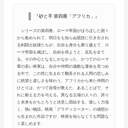
『砂と手 第四冊「アフリカ」』
シリーズの第四冊。ローマ帝国がほろぼした国々
から集められて、明日をも知らぬ競技に引き出され
る剣闘士奴隷たちが、出自も身分も乗り越えて、ロ
ーマ帝国を滅ぼし、自由を得ようと、反乱を企て
る。その中心となるしかなかった、かつてのローマ
軍の若い将軍は、自分や仲間の過酷な運命を見つめ
る中で、この世に生まれて翻弄される人間の悲しみ
に絶望と虚しさを味わう。アフリカから来た仲間の
ひとりは、かつて祖母が教えた、あることばで、そ
れに耐える力を与える。異なる立場の人々の、誇り
と未来をかちとろうと決意し団結する、激しく力強
く、熱い物語。映画「グラディエーター」の感想か
ら生まれた作品ですが、映画を知らなくても問題な
く楽しめます。