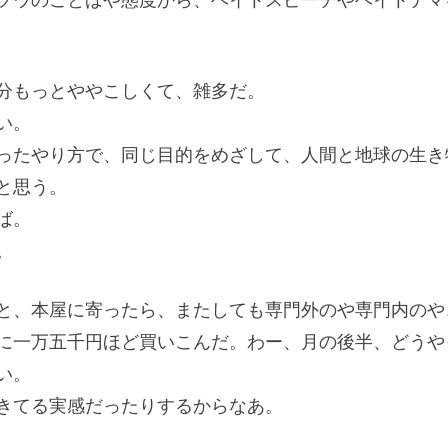
ソウのことばや態度から、ヘイトスピーチやヘイトデマ
分もっとややこしくて、雑多だ。
い。
ったやり方で、同じ目的をめざして、人間と地球の生き
と思う。
ば。
。
と、本屋に寄ったら、またしても専門外のや専門内のや
に一万五千円ほど買いこんだ。わー、月の後半、どうや
い。
きてる実感だったりするからなあ。