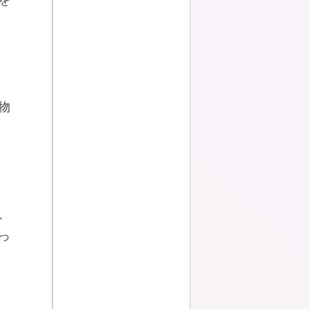
を
物
、
っ