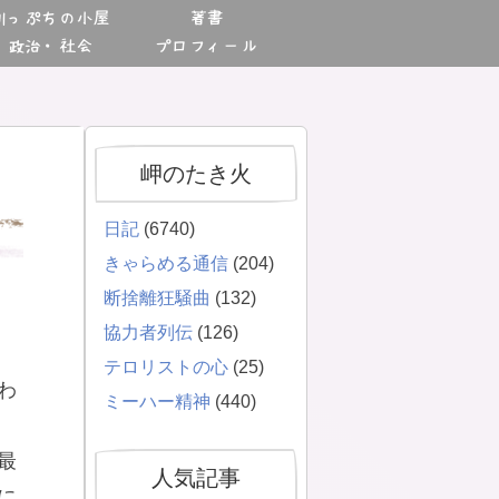
川っぷちの小屋
著書
政治・社会
プロフィール
岬のたき火
日記
(6740)
きゃらめる通信
(204)
断捨離狂騒曲
(132)
協力者列伝
(126)
テロリストの心
(25)
わ
ミーハー精神
(440)
最
人気記事
に