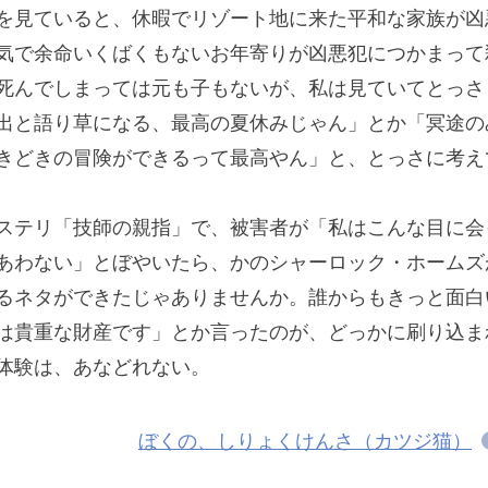
を見ていると、休暇でリゾート地に来た平和な家族が凶
気で余命いくばくもないお年寄りが凶悪犯につかまって
死んでしまっては元も子もないが、私は見ていてとっさ
出と語り草になる、最高の夏休みじゃん」とか「冥途の
きどきの冒険ができるって最高やん」と、とっさに考え
ステリ「技師の親指」で、被害者が「私はこんな目に会
あわない」とぼやいたら、かのシャーロック・ホームズ
るネタができたじゃありませんか。誰からもきっと面白
は貴重な財産です」とか言ったのが、どっかに刷り込ま
体験は、あなどれない。
ぼくの、しりょくけんさ（カツジ猫）