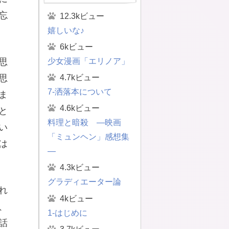
忘
12.3kビュー
嬉しいな♪
6kビュー
少女漫画「エリノア」
思
4.7kビュー
思
7-洒落本について
ま
4.6kビュー
と
料理と暗殺 ―映画
い
「ミュンヘン」感想集
は
―
4.3kビュー
グラディエーター論
れ
4kビュー
、
1-はじめに
話