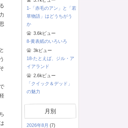
3.7kビュー
る
1-「赤毛のアン」と「若
力
草物語」はどうちがう
思
か
3.6kビュー
8-黄表紙のいろいろ
と
3kビュー
18-たとえば、ジル・ア
う
イアランド
そ
2.6kビュー
「クイック＆デッド」
で
の魅力
軽
月別
ち
は
2026年8月
(7)