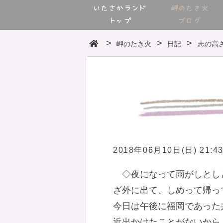
いたさかランド
岬のたき火
トップ
ブログ
岬のたき火
日記
志の高
2018年06月10日(日) 21:4
◇夜になって雨がしとし
ざ外に出て、しめって帰っ
今日は午後に福岡であった
近出かけたことがないから