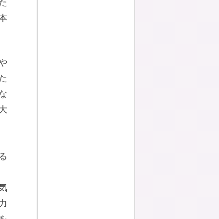
た
本
や
た
な
大
る
気
力