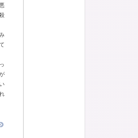
悪
殺
み
て
っ
が
い
れ