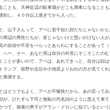
ることも、天神近辺の駐車場がどこも満車になることも
遅刻し、４０分以上過ぎてから入った。
と、山下さんって、アベに若干似た顔だちじゃないかと
の周辺の男性たちが、皆じゃないけど思いがけない人が
見の自信や不安をぺらっとあらわにすることがあって（
、へー、そー、あなた実は自分の外見にそこそこたのむ
くことが多いので、アベは、あれできっと、自分は顔は
トランプ、枝野や志位や小池晃よりおれの方が見てくれ
と推測する。
とはどうでもよく、アベが不愉快だから、あの言ってみ
顔が、ひたすら下司と無恥の代名詞のように思えて来て
かつて、後輩の男子がアラン・ドロンに似ているという