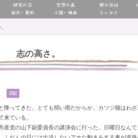
研究の沼
空想の森
朝の浜辺
論文・資料
小説・映画
エッセイ
さ。
志の高さ。
3
日記
と降ってきた。とても弱い雨だからか、カツジ猫はわざ
て来ている。
共産党の山下副委員長の講演会に行った。日曜日なんて
、ふだんの日には出没しないアホな動きをする車が道路