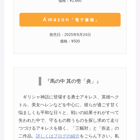
価格：¥2,660
Amazon
「電子書籍」
発売日：2025年9月24日
価格：¥500
『馬の中 其の壱「炎」』
ギリシャ神話に登場する勇士アキレス、英雄ヘク
トル、美女ヘレンなどを中心に、彼らが過ごす甘く
悩ましくも平和な日々と、戦いの結果それがすべて
失われた中で、守るもの救うものを探し求めて走り
つづけるアキレスを描く、「三幅対」と「疾走」の
二作品。
詳しくはブログの紹介
をごらん下さい。私