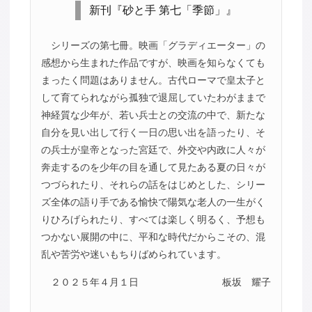
新刊『砂と手 第七「季節」』
シリーズの第七冊。映画「グラディエーター」の
感想から生まれた作品ですが、映画を知らなくても
まったく問題はありません。古代ローマで皇太子と
して育てられながら孤独で退屈していたわがままで
神経質な少年が、若い兵士との交流の中で、新たな
自分を見い出して行く一日の思い出を語ったり、そ
の兵士が皇帝となった宮廷で、外交や内政に人々が
奔走するのを少年の目を通して見たある夏の日々が
つづられたり、それらの話をはじめとした、シリー
ズ全体の語り手である愉快で陽気な老人の一生がく
りひろげられたり、すべては楽しく明るく、予想も
つかない展開の中に、平和な時代だからこその、混
乱や苦労や迷いもちりばめられています。
２０２５年４月１日
板坂 耀子