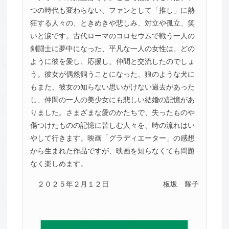
つの時代も変わらない、ファンとして「推し」に熱
狂する人々の、ときめきや悲しみ、対立や孤立、笑
いと涙です。古代ローマのコロセウムで戦う一人の
剣闘士に夢中になった、平凡な一人の女性は、どの
ように彼を愛し、応援し、仲間と交流したのでしょ
う。彼女が偶然飼うことになった、狼のような犬に
もまた、彼女の知らない思いがけない過去があった
し、仲間の一人の美少女にも悲しい結婚の記憶があ
りました。さまざまな愛のかたちで、失ったものや
傷つけたものの記憶に苦しむ人々を、時の流れはい
やして行きます。映画「グラディエーター」の感想
から生まれた作品ですが、映画を知らなくても問題
なく楽しめます。
２０２５年２月１２日
板坂 耀子