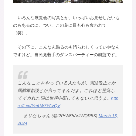
いろんな展覧会の写真とか、いっぱいお見せしたいも
のもあるのに、つい、この花に目も心も奪われて
（笑）。
その下に、こんなん貼るのも汚らわしくっていやなん
ですけど。自民党若手のダンスパーティーの醜態です。
こんなことをやっている人たちが、憲法改正とか
国防軍創設とか言ってるんだよ。これほど堕落し
てイカれた国は世界中探してもないと思うよ。
http
s://t.co/YmLW7YAVQV
— まりなちゃん (@t2PrW6hArJWQR5S)
March 16,
2024