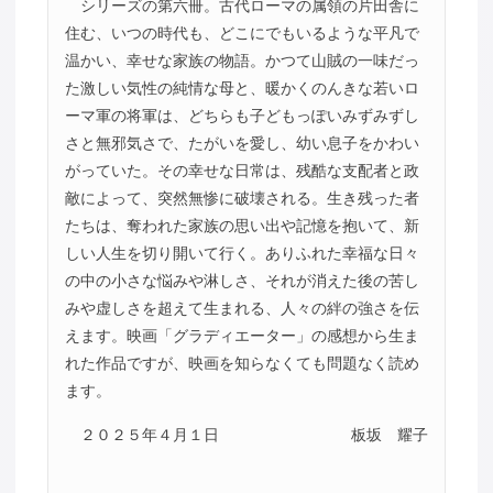
シリーズの第六冊。古代ローマの属領の片田舎に
住む、いつの時代も、どこにでもいるような平凡で
温かい、幸せな家族の物語。かつて山賊の一味だっ
た激しい気性の純情な母と、暖かくのんきな若いロ
ーマ軍の将軍は、どちらも子どもっぽいみずみずし
さと無邪気さで、たがいを愛し、幼い息子をかわい
がっていた。その幸せな日常は、残酷な支配者と政
敵によって、突然無惨に破壊される。生き残った者
たちは、奪われた家族の思い出や記憶を抱いて、新
しい人生を切り開いて行く。ありふれた幸福な日々
の中の小さな悩みや淋しさ、それが消えた後の苦し
みや虚しさを超えて生まれる、人々の絆の強さを伝
えます。映画「グラディエーター」の感想から生ま
れた作品ですが、映画を知らなくても問題なく読め
ます。
２０２５年４月１日
板坂 耀子