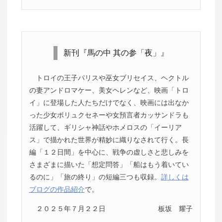
新刊『馬の中 其の参「夜」』
トロイの王子パリスや巫女ブリセイス、ヘクトル
の妻アンドロマケー、美女ヘレンなど、映画「トロ
イ」に登場した人たちだけでなく、映画には出なか
った少女ポリュクセネーや女預言者カッサンドラも
活躍して、ギリシャ神話やホメロスの「イーリア
ス」で描かれた世界が精妙に織りなされて行く。長
編「１２日間」を中心に、戦争の虚しさと悲しみを
さまざまに描いた「想定問答」「船はもう着いてい
るのに」「旅の終り」の短編三つも収録。
詳しくは
ブログの作品紹介
で。
２０２５年７月２２日
板坂 耀子