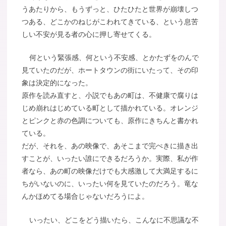
うあたりから、もうずっと、ひたひたと世界が崩壊しつ
つある、どこかのねじがこわれてきている、という息苦
しい不安が見る者の心に押し寄せてくる。
何という緊張感、何という不安感、とかたずをのんで
見ていたのだが、ホートタウンの街にいたって、その印
象は決定的になった。
原作を読み直すと、小説でもあの町は、不健康で腐りは
じめ崩れはじめている町として描かれている。オレンジ
とピンクと赤の色調についても、原作にきちんと書かれ
ている。
だが、それを、あの映像で、あそこまで完ぺきに描き出
すことが、いったい誰にできるだろうか。実際、私が作
者なら、あの町の映像だけでも大感激して大満足するに
ちがいないのに、いったい何を見ていたのだろう。竜な
んかほめてる場合じゃないだろうによ。
いったい、どこをどう描いたら、こんなに不思議な不