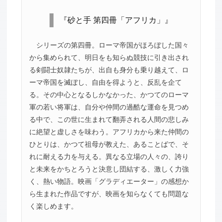
『砂と手 第四冊「アフリカ」』
シリーズの第四冊。ローマ帝国がほろぼした国々
から集められて、明日をも知らぬ競技に引き出され
る剣闘士奴隷たちが、出自も身分も乗り越えて、ロ
ーマ帝国を滅ぼし、自由を得ようと、反乱を企て
る。その中心となるしかなかった、かつてのローマ
軍の若い将軍は、自分や仲間の過酷な運命を見つめ
る中で、この世に生まれて翻弄される人間の悲しみ
に絶望と虚しさを味わう。アフリカから来た仲間の
ひとりは、かつて祖母が教えた、あることばで、そ
れに耐える力を与える。異なる立場の人々の、誇り
と未来をかちとろうと決意し団結する、激しく力強
く、熱い物語。映画「グラディエーター」の感想か
ら生まれた作品ですが、映画を知らなくても問題な
く楽しめます。