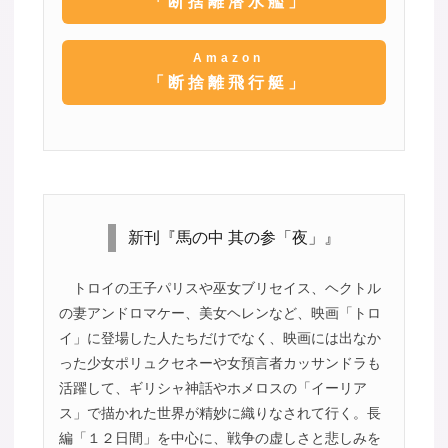
「断捨離潜水艦」
Amazon
「断捨離飛行艇」
新刊『馬の中 其の参「夜」』
トロイの王子パリスや巫女ブリセイス、ヘクトル
の妻アンドロマケー、美女ヘレンなど、映画「トロ
イ」に登場した人たちだけでなく、映画には出なか
った少女ポリュクセネーや女預言者カッサンドラも
活躍して、ギリシャ神話やホメロスの「イーリア
ス」で描かれた世界が精妙に織りなされて行く。長
編「１２日間」を中心に、戦争の虚しさと悲しみを