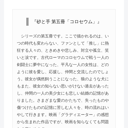
『砂と手 第五冊「コロセウム」』
シリーズの第五冊です。ここで描かれるのは、い
つの時代も変わらない、ファンとして「推し」に熱
狂する人々の、ときめきや悲しみ、対立や孤立、笑
いと涙です。古代ローマのコロセウムで戦う一人の
剣闘士に夢中になった、平凡な一人の女性は、どの
ように彼を愛し、応援し、仲間と交流したのでしょ
う。彼女が偶然飼うことになった、狼のような犬に
もまた、彼女の知らない思いがけない過去があった
し、仲間の一人の美少女にも悲しい結婚の記憶があ
りました。さまざまな愛のかたちで、失ったものや
傷つけたものの記憶に苦しむ人々を、時の流れはい
やして行きます。映画「グラディエーター」の感想
から生まれた作品ですが、映画を知らなくても問題