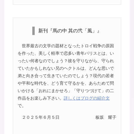
新刊『馬の中 其の弐「風」』
世界最古の文学の題材となったトロイ戦争の原因
を作った、美しく軽率で恋多い青年パリスとは、い
ったい何者なのでしょう？彼を守りながら、守られ
ていたかもしれない兄のヘクトルは、どんな思いで
弟と向き合って生きていたのでしょう？現代の若者
や平和な時代を、どう育て守るかを、あらためて問
いかける「おれにまかせろ」「守りつづけて」の二
作品をお楽しみ下さい。
詳しくはブログの紹介文
で。
２０２５年６月５日
板坂 耀子