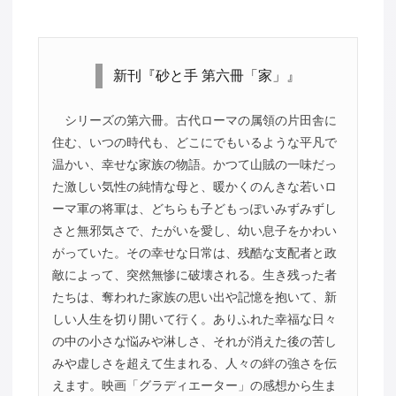
新刊『砂と手 第六冊「家」』
シリーズの第六冊。古代ローマの属領の片田舎に
住む、いつの時代も、どこにでもいるような平凡で
温かい、幸せな家族の物語。かつて山賊の一味だっ
た激しい気性の純情な母と、暖かくのんきな若いロ
ーマ軍の将軍は、どちらも子どもっぽいみずみずし
さと無邪気さで、たがいを愛し、幼い息子をかわい
がっていた。その幸せな日常は、残酷な支配者と政
敵によって、突然無惨に破壊される。生き残った者
たちは、奪われた家族の思い出や記憶を抱いて、新
しい人生を切り開いて行く。ありふれた幸福な日々
の中の小さな悩みや淋しさ、それが消えた後の苦し
みや虚しさを超えて生まれる、人々の絆の強さを伝
えます。映画「グラディエーター」の感想から生ま