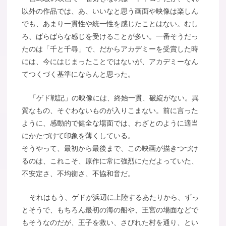
以外の作品では、あ、いいなと思う画面や映像は楽しん
でも、あまり一貫性や統一性を感じたことはない。むし
ろ、ばらばらな感じを受けることが多い。一番そうだっ
たのは「千と千尋」で、だからアカデミーを受賞した時
には、今にはじまったことではないが、アカデミーなん
てつくづく基準にならんと思った。
「ゲド戦記」の映像には、終始一貫、破綻がない。異
質なもの、そぐわないものが入りこまない。前に言った
ように、感動的で健全な場面では、わざとのように適当
にかたづけて印象を薄くしている。
そうやって、最初から最後まで、この映画が描きつづけ
るのは、これこそ、原作に常に強烈にただよっていた、
不安定さ、不均衡さ、不協和音だ。
それはもう、ゲドが浜辺に上陸するあたりから、ずっ
とそうで、もちろん最初の海の船や、王宮の場面などで
もそうなのだが、王子を救い、さびれた村を通り、とい