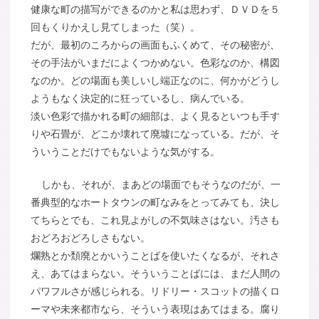
健康な町の描写ができるのかと私は思わず、ＤＶＤを５
回もくりかえし見てしまった（笑）。
だが、最初のころからの画面もふくめて、その秘密が、
その手法がいまだによくつかめない。色彩なのか、構図
なのか。どの場面も美しいし端正なのに、何かがどうし
ようもなく決定的に狂っているし、病んでいる。
淡い色彩で描かれる町の細部は、よく見るといつも手す
りや石畳が、どこか壊れて廃墟になっている。だが、そ
ういうことだけでもないような気がする。
しかも、それが、まあどの場面でもそうなのだが、一
番典型的なホートタウンの町なみをとってみても、決し
てちらとでも、これ見よがしの不気味さはない。汚さも
おどろおどろしさもない。
爛熟とか頽廃とかいうことばを使いたくなるが、それさ
え、あてはまらない。そういうことばには、まだ人間の
パワフルさが感じられる。リドリー・スコットの描くロ
ーマや未来都市なら、そういう表現はあてはまる。腐り