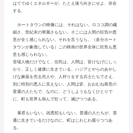
はててゆくエネルギーが、たとえ後ろ向きにせよ、存在
する。
ホートタウンの映像には、それはない。ロココ調の繊
細さ、世紀末の華麗さもない。そこには人間の狂気や悪
意が全く感じられない。それを言うなら、（多分ホート
タウンが象徴している）この映画の世界全体に狂気も悪
意も感じられない。
登場人物だけでなく、住民は、人間は、皆けなげにしっ
かり、正しく健康に生きている。ハジアとやらのあやし
げな麻薬を売る売人や、人狩りをする兵士たちでさえ、
別に特別の悪人に見えない。人間は皆、おおむね善意の
普通の人たちで、なのに、どうしようもなくひとりで
に、町も世界も病んで狂って、滅びつつある。
暴君もいない。凶悪犯もいない。普通の人たちが、普
通に生きているだけなのに、町はじわじわ腐りつつあ
る。