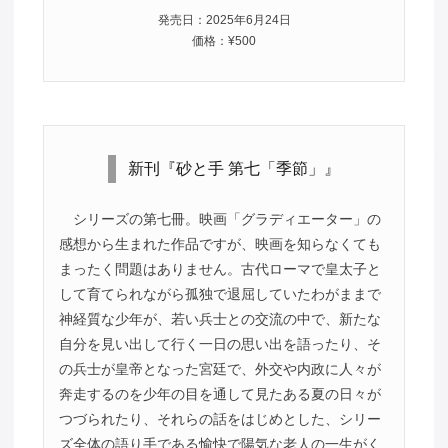
発売日：2025年6月24日
価格：¥500
新刊『砂と手 第七「季節」』
シリーズの第七冊。映画「グラディエーター」の
感想から生まれた作品ですが、映画を知らなくても
まったく問題はありません。古代ローマで皇太子と
して育てられながら孤独で退屈していたわがままで
神経質な少年が、若い兵士との交流の中で、新たな
自分を見い出して行く一日の思い出を語ったり、そ
の兵士が皇帝となった宮廷で、外交や内政に人々が
奔走するのを少年の目を通して見たある夏の日々が
つづられたり、それらの話をはじめとした、シリー
ズ全体の語り手である愉快で陽気な老人の一生がく