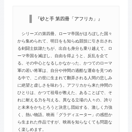
『砂と手 第四冊「アフリカ」』
シリーズの第四冊。ローマ帝国がほろぼした国々
から集められて、明日をも知らぬ競技に引き出され
る剣闘士奴隷たちが、出自も身分も乗り越えて、ロ
ーマ帝国を滅ぼし、自由を得ようと、反乱を企て
る。その中心となるしかなかった、かつてのローマ
軍の若い将軍は、自分や仲間の過酷な運命を見つめ
る中で、この世に生まれて翻弄される人間の悲しみ
に絶望と虚しさを味わう。アフリカから来た仲間の
ひとりは、かつて祖母が教えた、あることばで、そ
れに耐える力を与える。異なる立場の人々の、誇り
と未来をかちとろうと決意し団結する、激しく力強
く、熱い物語。映画「グラディエーター」の感想か
ら生まれた作品ですが、映画を知らなくても問題な
く楽しめます。