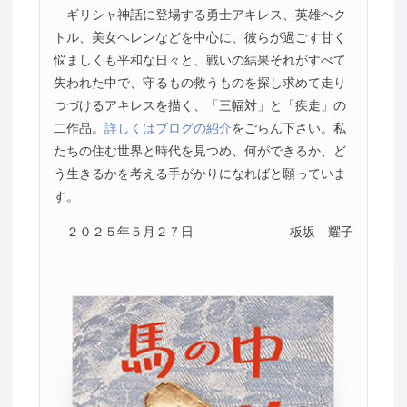
ギリシャ神話に登場する勇士アキレス、英雄ヘク
トル、美女ヘレンなどを中心に、彼らが過ごす甘く
悩ましくも平和な日々と、戦いの結果それがすべて
失われた中で、守るもの救うものを探し求めて走り
つづけるアキレスを描く、「三幅対」と「疾走」の
二作品。
詳しくはブログの紹介
をごらん下さい。私
たちの住む世界と時代を見つめ、何ができるか、ど
う生きるかを考える手がかりになればと願っていま
す。
２０２５年５月２７日
板坂 耀子