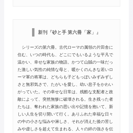
新刊『砂と手 第六冊「家」』
シリーズの第六冊。古代ローマの属領の片田舎に
住む、いつの時代も、どこにでもいるような平凡で
温かい、幸せな家族の物語。かつて山賊の一味だっ
た激しい気性の純情な母と、暖かくのんきな若いロ
ーマ軍の将軍は、どちらも子どもっぽいみずみずし
さと無邪気さで、たがいを愛し、幼い息子をかわい
がっていた。その幸せな日常は、残酷な支配者と政
敵によって、突然無惨に破壊される。生き残った者
たちは、奪われた家族の思い出や記憶を抱いて、新
しい人生を切り開いて行く。ありふれた幸福な日々
の中の小さな悩みや淋しさ、それが消えた後の苦し
みや虚しさを超えて生まれる、人々の絆の強さを伝