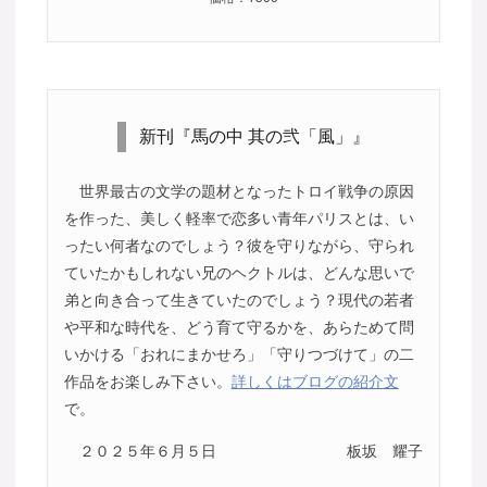
新刊『馬の中 其の弐「風」』
世界最古の文学の題材となったトロイ戦争の原因
を作った、美しく軽率で恋多い青年パリスとは、い
ったい何者なのでしょう？彼を守りながら、守られ
ていたかもしれない兄のヘクトルは、どんな思いで
弟と向き合って生きていたのでしょう？現代の若者
や平和な時代を、どう育て守るかを、あらためて問
いかける「おれにまかせろ」「守りつづけて」の二
作品をお楽しみ下さい。
詳しくはブログの紹介文
で。
２０２５年６月５日
板坂 耀子