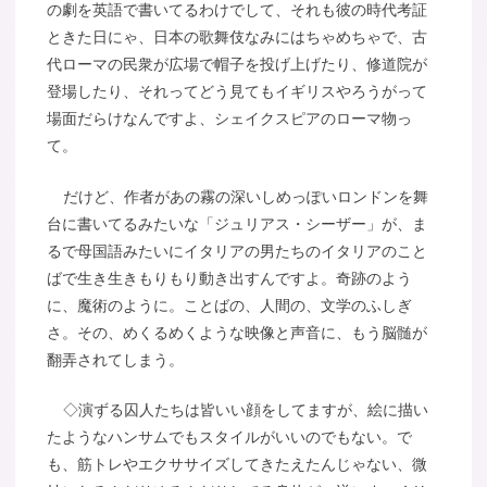
の劇を英語で書いてるわけでして、それも彼の時代考証
ときた日にゃ、日本の歌舞伎なみにはちゃめちゃで、古
代ローマの民衆が広場で帽子を投げ上げたり、修道院が
登場したり、それってどう見てもイギリスやろうがって
場面だらけなんですよ、シェイクスピアのローマ物っ
て。
だけど、作者があの霧の深いしめっぽいロンドンを舞
台に書いてるみたいな「ジュリアス・シーザー」が、ま
るで母国語みたいにイタリアの男たちのイタリアのこと
ばで生き生きもりもり動き出すんですよ。奇跡のよう
に、魔術のように。ことばの、人間の、文学のふしぎ
さ。その、めくるめくような映像と声音に、もう脳髄が
翻弄されてしまう。
◇演ずる囚人たちは皆いい顔をしてますが、絵に描い
たようなハンサムでもスタイルがいいのでもない。で
も、筋トレやエクササイズしてきたえたんじゃない、微