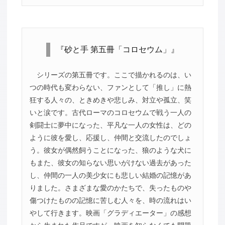
『砂と手 第五冊「コロセウム」』
シリーズの第五冊です。ここで描かれるのは、い
つの時代も変わらない、ファンとして「推し」に熱
狂する人々の、ときめきや悲しみ、対立や孤立、笑
いと涙です。古代ローマのコロセウムで戦う一人の
剣闘士に夢中になった、平凡な一人の女性は、どの
ように彼を愛し、応援し、仲間と交流したのでしょ
う。彼女が偶然飼うことになった、狼のような犬に
もまた、彼女の知らない思いがけない過去があった
し、仲間の一人の美少女にも悲しい結婚の記憶があ
りました。さまざまな愛のかたちで、失ったものや
傷つけたものの記憶に苦しむ人々を、時の流れはい
やして行きます。映画「グラディエーター」の感想