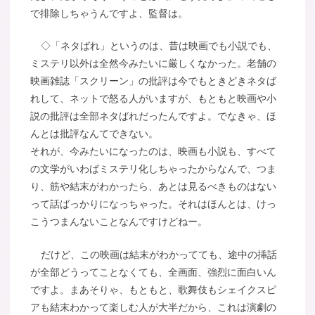
で排除しちゃうんですよ、監督は。
◇「ネタばれ」というのは、昔は映画でも小説でも、
ミステリ以外は全然今みたいに厳しくなかった。老舗の
映画雑誌「スクリーン」の批評は今でもときどきネタば
れして、ネットで怒る人がいますが、もともと映画や小
説の批評は全部ネタばれだったんですよ。でなきゃ、ほ
んとは批評なんてできない。
それが、今みたいになったのは、映画も小説も、すべて
の文学がいわばミステリ化しちゃったからなんで、つま
り、筋や結末がわかったら、あとは見るべきものはない
って話ばっかりになっちゃった。それはほんとは、けっ
こうつまんないことなんですけどねー。
だけど、この映画は結末がわかってても、途中の挿話
が全部どうってことなくても、全画面、強烈に面白いん
ですよ。まあそりゃ、もともと、歌舞伎もシェイクスピ
アも結末わかって楽しむ人が大半だから、これは演劇の