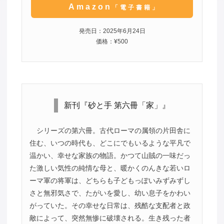
Amazon
「電子書籍」
発売日：2025年6月24日
価格：¥500
新刊『砂と手 第六冊「家」』
シリーズの第六冊。古代ローマの属領の片田舎に
住む、いつの時代も、どこにでもいるような平凡で
温かい、幸せな家族の物語。かつて山賊の一味だっ
た激しい気性の純情な母と、暖かくのんきな若いロ
ーマ軍の将軍は、どちらも子どもっぽいみずみずし
さと無邪気さで、たがいを愛し、幼い息子をかわい
がっていた。その幸せな日常は、残酷な支配者と政
敵によって、突然無惨に破壊される。生き残った者