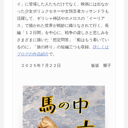
イ」に登場した人たちだけでなく、映画には出なか
った少女ポリュクセネーや女預言者カッサンドラも
活躍して、ギリシャ神話やホメロスの「イーリア
ス」で描かれた世界が精妙に織りなされて行く。長
編「１２日間」を中心に、戦争の虚しさと悲しみを
さまざまに描いた「想定問答」「船はもう着いてい
るのに」「旅の終り」の短編三つも収録。
詳しくは
ブログの作品紹介
で。
２０２５年７月２２日
板坂 耀子