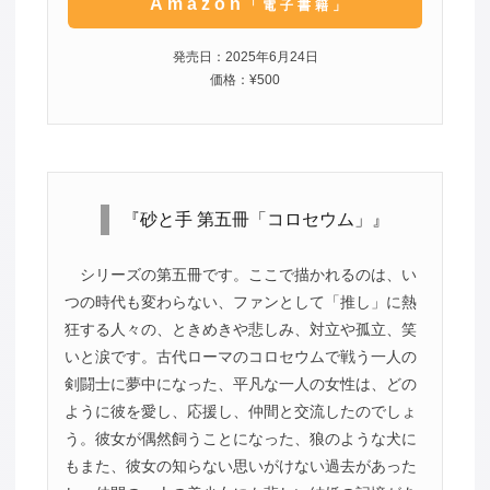
Amazon
「電子書籍」
発売日：2025年6月24日
価格：¥500
『砂と手 第五冊「コロセウム」』
シリーズの第五冊です。ここで描かれるのは、い
つの時代も変わらない、ファンとして「推し」に熱
狂する人々の、ときめきや悲しみ、対立や孤立、笑
いと涙です。古代ローマのコロセウムで戦う一人の
剣闘士に夢中になった、平凡な一人の女性は、どの
ように彼を愛し、応援し、仲間と交流したのでしょ
う。彼女が偶然飼うことになった、狼のような犬に
もまた、彼女の知らない思いがけない過去があった