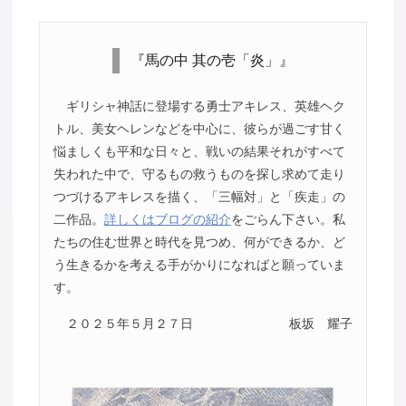
『馬の中 其の壱「炎」』
ギリシャ神話に登場する勇士アキレス、英雄ヘク
トル、美女ヘレンなどを中心に、彼らが過ごす甘く
悩ましくも平和な日々と、戦いの結果それがすべて
失われた中で、守るもの救うものを探し求めて走り
つづけるアキレスを描く、「三幅対」と「疾走」の
二作品。
詳しくはブログの紹介
をごらん下さい。私
たちの住む世界と時代を見つめ、何ができるか、ど
う生きるかを考える手がかりになればと願っていま
す。
２０２５年５月２７日
板坂 耀子