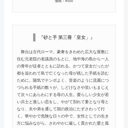
価格：¥500
『砂と手 第三冊「皇女」』
舞台は古代ローマ。豪奢をきわめた広大な屋敷に
住む元老院の老議員のもとに、地中海の島から一人
の青年が従者とともに訪れる。かつて皇女だったが
都を追われて島で亡くなった母が残した手紙を読む
ために。陽気でテンポよく、音楽のように流麗につ
づられる手紙の数々が、しどけなさや笑いもまじえ
て次々にあらわにする母の人生。愛らしい少女が若
い兵士と激しい恋をし、やがて別れて妻となり母と
なり、夫や弟を通して国の政治にたずさわって行
く。華やかで危険な日々の中で、女性としての生き
方に悩みながら、さわやかに厳しく貫かれた愛と孤