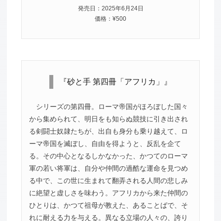
発売日：2025年6月24日
価格：¥500
『砂と手 第四冊「アフリカ」』
シリーズの第四冊。ローマ帝国がほろぼした国々
から集められて、明日をも知らぬ競技に引き出され
る剣闘士奴隷たちが、出自も身分も乗り越えて、ロ
ーマ帝国を滅ぼし、自由を得ようと、反乱を企て
る。その中心となるしかなかった、かつてのローマ
軍の若い将軍は、自分や仲間の過酷な運命を見つめ
る中で、この世に生まれて翻弄される人間の悲しみ
に絶望と虚しさを味わう。アフリカから来た仲間の
ひとりは、かつて祖母が教えた、あることばで、そ
れに耐える力を与える。異なる立場の人々の、誇り