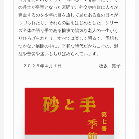
の兵士が皇帝となった宮廷で、外交や内政に人々が
奔走するのを少年の目を通して見たある夏の日々が
つづられたり、それらの話をはじめとした、シリー
ズ全体の語り手である愉快で陽気な老人の一生がく
りひろげられたり、すべては楽しく明るく、予想も
つかない展開の中に、平和な時代だからこその、混
乱や苦労や迷いもちりばめられています。
２０２５年４月１日
板坂 耀子