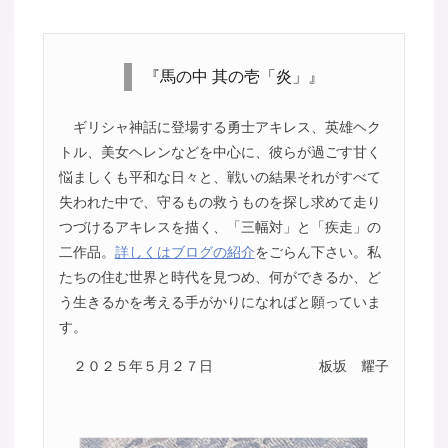
『馬の中 其の壱「炎」』
ギリシャ神話に登場する勇士アキレス、英雄ヘク
トル、美女ヘレンなどを中心に、彼らが過ごす甘く
悩ましくも平和な日々と、戦いの結果それがすべて
失われた中で、守るもの救うものを探し求めて走り
つづけるアキレスを描く、「三幅対」と「疾走」の
二作品。
詳しくはブログの紹介
をごらん下さい。私
たちの住む世界と時代を見つめ、何ができるか、ど
う生きるかを考える手がかりになればと願っていま
す。
２０２５年５月２７日
板坂 耀子