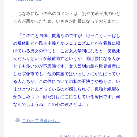
ちなみに以下の私のコメントは、別件で若干虫のいど
ころが悪かったため、いささか乱暴になっております。
「このこと自体、問題なのですが、けっこういっぱし
の反体制とか民主主義とかフェミニズムとかを看板に掲
げている男女の中にも、こと女人禁制になると、突然死
んだふりというか敵前逃亡というか、逃げ腰になる人が
とても多いのが不思議です。女人禁制の島を世界遺産に
した宗像市でも、他の問題ではいっしょにがんばってい
る人たちが、この件についての私の不快さや怒りに、い
まひとつとまどっているのが感じられて、孤独と絶望を
かみしめつつ、顔だけはにこにこしている毎日です。何
なんでしょうね、この心の遠さとは。」
これって逃避かも。