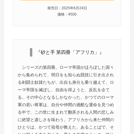
発売日：2025年6月24日
価格：¥500
『砂と手 第四冊「アフリカ」』
シリーズの第四冊。ローマ帝国がほろぼした国々
から集められて、明日をも知らぬ競技に引き出され
る剣闘士奴隷たちが、出自も身分も乗り越えて、ロ
ーマ帝国を滅ぼし、自由を得ようと、反乱を企て
る。その中心となるしかなかった、かつてのローマ
軍の若い将軍は、自分や仲間の過酷な運命を見つめ
る中で、この世に生まれて翻弄される人間の悲しみ
に絶望と虚しさを味わう。アフリカから来た仲間の
ひとりは、かつて祖母が教えた、あることばで、そ