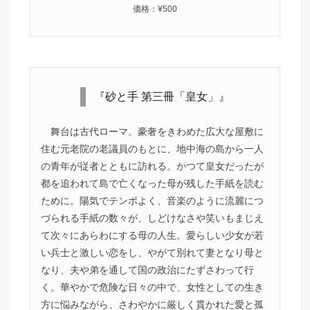
価格：¥500
『砂と手 第三冊「皇女」』
舞台は古代ローマ。豪奢をきわめた広大な屋敷に
住む元老院の老議員のもとに、地中海の島から一人
の青年が従者とともに訪れる。かつて皇女だったが
都を追われて島で亡くなった母が残した手紙を読む
ために。陽気でテンポよく、音楽のように流麗につ
づられる手紙の数々が、しどけなさや笑いもまじえ
て次々にあらわにする母の人生。愛らしい少女が若
い兵士と激しい恋をし、やがて別れて妻となり母と
なり、夫や弟を通して国の政治にたずさわって行
く。華やかで危険な日々の中で、女性としての生き
方に悩みながら、さわやかに厳しく貫かれた愛と孤