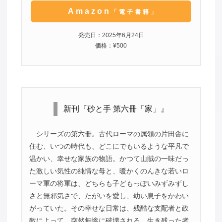
Amazon
「電子書籍」
発売日：2025年6月24日
価格：¥500
新刊『砂と手 第六冊「家」』
シリーズの第六冊。古代ローマの属領の片田舎に
住む、いつの時代も、どこにでもいるような平凡で
温かい、幸せな家族の物語。かつて山賊の一味だっ
た激しい気性の純情な母と、暖かくのんきな若いロ
ーマ軍の将軍は、どちらも子どもっぽいみずみずし
さと無邪気さで、たがいを愛し、幼い息子をかわい
がっていた。その幸せな日常は、残酷な支配者と政
敵によって、突然無惨に破壊される。生き残った者