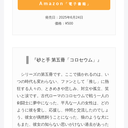
Amazon
「電子書籍」
発売日：2025年6月24日
価格：¥500
『砂と手 第五冊「コロセウム」』
シリーズの第五冊です。ここで描かれるのは、い
つの時代も変わらない、ファンとして「推し」に熱
狂する人々の、ときめきや悲しみ、対立や孤立、笑
いと涙です。古代ローマのコロセウムで戦う一人の
剣闘士に夢中になった、平凡な一人の女性は、どの
ように彼を愛し、応援し、仲間と交流したのでしょ
う。彼女が偶然飼うことになった、狼のような犬に
もまた、彼女の知らない思いがけない過去があった