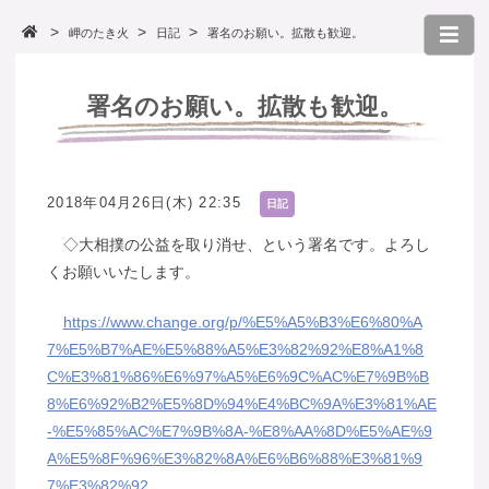
岬のたき火
日記
署名のお願い。拡散も歓迎。
署名のお願い。拡散も歓迎。
2018年04月26日(木) 22:35
日記
◇大相撲の公益を取り消せ、という署名です。よろし
くお願いいたします。
https://www.change.org/p/%E5%A5%B3%E6%80%A
7%E5%B7%AE%E5%88%A5%E3%82%92%E8%A1%8
C%E3%81%86%E6%97%A5%E6%9C%AC%E7%9B%B
8%E6%92%B2%E5%8D%94%E4%BC%9A%E3%81%AE
-%E5%85%AC%E7%9B%8A-%E8%AA%8D%E5%AE%9
A%E5%8F%96%E3%82%8A%E6%B6%88%E3%81%9
7%E3%82%92