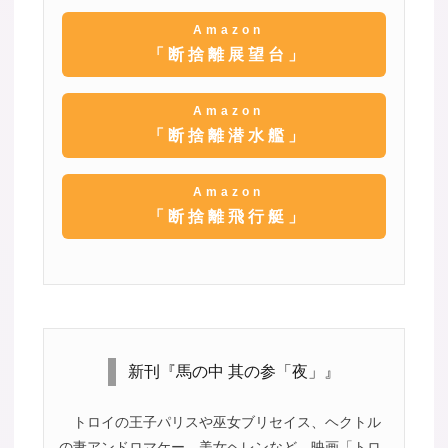
Amazon
「断捨離展望台」
Amazon
「断捨離潜水艦」
Amazon
「断捨離飛行艇」
新刊『馬の中 其の参「夜」』
トロイの王子パリスや巫女ブリセイス、ヘクトル
の妻アンドロマケー、美女ヘレンなど、映画「トロ