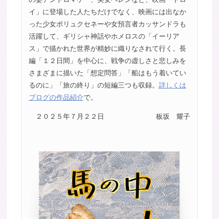
イ」に登場した人たちだけでなく、映画には出なか
った少女ポリュクセネーや女預言者カッサンドラも
活躍して、ギリシャ神話やホメロスの「イーリア
ス」で描かれた世界が精妙に織りなされて行く。長
編「１２日間」を中心に、戦争の虚しさと悲しみを
さまざまに描いた「想定問答」「船はもう着いてい
るのに」「旅の終り」の短編三つも収録。
詳しくは
ブログの作品紹介
で。
２０２５年７月２２日
板坂 耀子