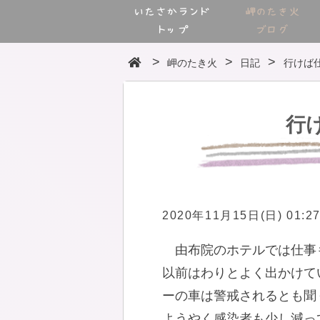
いたさかランド
岬のたき火
トップ
ブログ
岬のたき火
日記
行けば
行
2020年11月15日(日) 01:2
由布院のホテルでは仕事
以前はわりとよく出かけて
ーの車は警戒されるとも聞
ようやく感染者も少し減っ