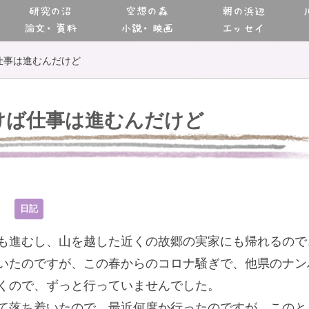
研究の沼
空想の森
朝の浜辺
論文・資料
小説・映画
エッセイ
仕事は進むんだけど
けば仕事は進むんだけど
7
日記
も進むし、山を越した近くの故郷の実家にも帰れるので
いたのですが、この春からのコロナ騒ぎで、他県のナン
くので、ずっと行っていませんでした。
て落ち着いたので、最近何度か行ったのですが、このと