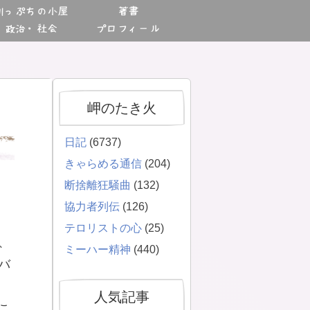
川っぷちの小屋
著書
政治・社会
プロフィール
岬のたき火
日記
(6737)
きゃらめる通信
(204)
断捨離狂騒曲
(132)
協力者列伝
(126)
テロリストの心
(25)
、
ミーハー精神
(440)
バ
人気記事
こ