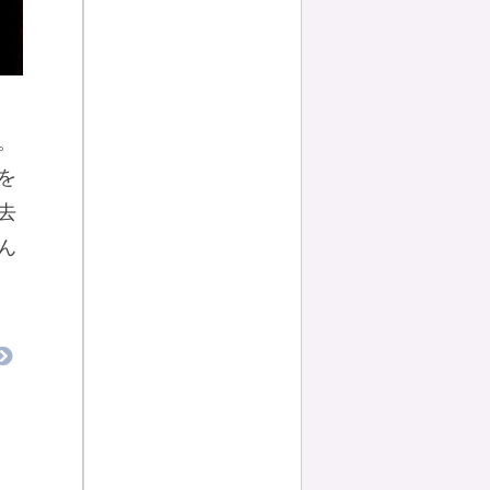
。
を
去
ん