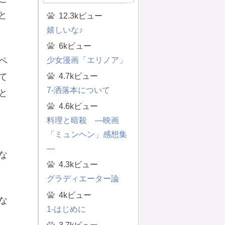
と
12.3kビュー
嬉しいな♪
6kビュー
少女漫画「エリノア」
ペ
4.7kビュー
て
7-洒落本について
と
4.6kビュー
料理と暗殺 ―映画
「ミュンヘン」感想集
―
な
4.3kビュー
グラディエーター論
4kビュー
な
1-はじめに