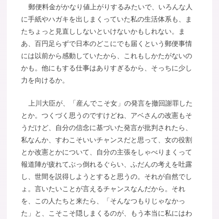
郵便料金がかなり値上がりするみたいで、いろんな人
に手紙やハガキを出しまくっていた私の生活体系も、ま
たちょっと見直ししないといけないかもしれない。ま
あ、百円足らずで日本のどこにでも届くという郵便事情
には以前から感動していたから、これもしかたがないの
かも。他にもする仕事はありすぎるから、そっちに少し
力を向けるか。
上川大臣が、「産んでこそ女」の発言を撤回謝罪した
とか。つくづく思うのですけどね、アベさんの改憲もそ
うだけど、自分の信念に基づいた発言が批判されたら、
私なんか、すわこそいいチャンスだと思って、女の役割
とか改憲とかについて、自分の主張をしゃべりまくって
報道陣が疲れてぶっ倒れるぐらい、ふだんの考えを吐露
し、世間を説得しようとすると思うの。それが自然でし
ょ。言いたいことが言えるチャンスなんだから。それ
を、この人たちと来たら、「そんなつもりじゃなかっ
た」と、こそこそ隠しまくるのが、もう本当に私にはわ