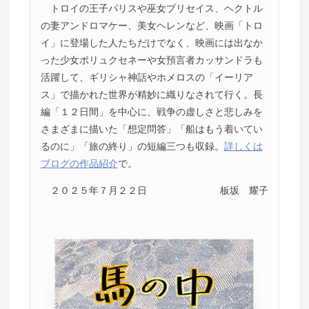
トロイの王子パリスや巫女ブリセイス、ヘクトル
の妻アンドロマケー、美女ヘレンなど、映画「トロ
イ」に登場した人たちだけでなく、映画には出なか
った少女ポリュクセネーや女預言者カッサンドラも
活躍して、ギリシャ神話やホメロスの「イーリア
ス」で描かれた世界が精妙に織りなされて行く。長
編「１２日間」を中心に、戦争の虚しさと悲しみを
さまざまに描いた「想定問答」「船はもう着いてい
るのに」「旅の終り」の短編三つも収録。
詳しくは
ブログの作品紹介
で。
２０２５年７月２２日
板坂 耀子