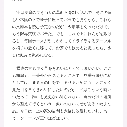
実は奥庭の突き当りの草むらを刈り込んで、そこの涼
しい木陰の下で椅子に座ってバラでも見ながら、これら
の文庫本を読む予定なのだが、今朝草を刈っただけで、
もう限界突破でバテた。でも、これで上にれんがを敷け
るし、毎回ホースが引っかかってイライラするテーブル
を椅子の近くに移して、お茶でも飲めると思ったら、少
しは励みと慰めになる。
横庭の方も早く草をきれいにとってしまいたい。ここ
も前庭も、一番外から見えるところで、見栄っ張りの私
としては、通る人の目を楽しませるためにも、とにかく
見た目を早くきれいにしたいのだが、私はこういう時い
つだって、誰にも見えない知られない、自分だけの場所
から整えて行くという、救いのないくせがあるのだよな
あ。今日は、上の家の居間も大幅に改造したいし、も
う、クローンが三つほどほしい。