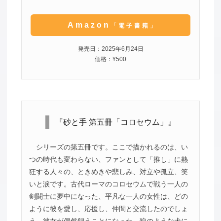
Amazon
「電子書籍」
発売日：2025年6月24日
価格：¥500
『砂と手 第五冊「コロセウム」』
シリーズの第五冊です。ここで描かれるのは、い
つの時代も変わらない、ファンとして「推し」に熱
狂する人々の、ときめきや悲しみ、対立や孤立、笑
いと涙です。古代ローマのコロセウムで戦う一人の
剣闘士に夢中になった、平凡な一人の女性は、どの
ように彼を愛し、応援し、仲間と交流したのでしょ
う。彼女が偶然飼うことになった、狼のような犬に