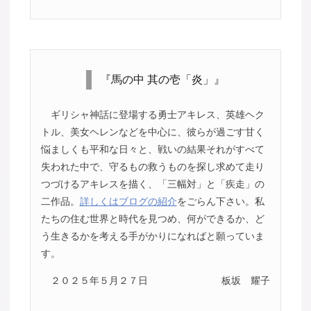
『馬の中 其の壱「炎」』
ギリシャ神話に登場する勇士アキレス、英雄ヘク
トル、美女ヘレンなどを中心に、彼らが過ごす甘く
悩ましくも平和な日々と、戦いの結果それがすべて
失われた中で、守るもの救うものを探し求めて走り
つづけるアキレスを描く、「三幅対」と「疾走」の
二作品。
詳しくはブログの紹介
をごらん下さい。私
たちの住む世界と時代を見つめ、何ができるか、ど
う生きるかを考える手がかりになればと願っていま
す。
２０２５年５月２７日
板坂 耀子