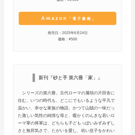
Amazon
「電子書籍」
発売日：2025年6月24日
価格：¥500
新刊『砂と手 第六冊「家」』
シリーズの第六冊。古代ローマの属領の片田舎に
住む、いつの時代も、どこにでもいるような平凡で
温かい、幸せな家族の物語。かつて山賊の一味だっ
た激しい気性の純情な母と、暖かくのんきな若いロ
ーマ軍の将軍は、どちらも子どもっぽいみずみずし
さと無邪気さで、たがいを愛し、幼い息子をかわい