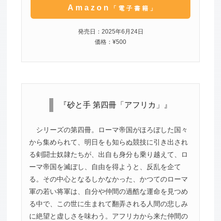
Amazon
「電子書籍」
発売日：2025年6月24日
価格：¥500
『砂と手 第四冊「アフリカ」』
シリーズの第四冊。ローマ帝国がほろぼした国々
から集められて、明日をも知らぬ競技に引き出され
る剣闘士奴隷たちが、出自も身分も乗り越えて、ロ
ーマ帝国を滅ぼし、自由を得ようと、反乱を企て
る。その中心となるしかなかった、かつてのローマ
軍の若い将軍は、自分や仲間の過酷な運命を見つめ
る中で、この世に生まれて翻弄される人間の悲しみ
に絶望と虚しさを味わう。アフリカから来た仲間の