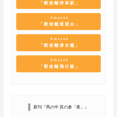
「断捨離停車駅」
Amazon
「断捨離展望台」
Amazon
「断捨離潜水艦」
Amazon
「断捨離飛行艇」
新刊『馬の中 其の参「夜」』