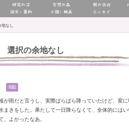
研究の沼
空想の森
朝の浜辺
論文・資料
小説・映画
エッセイ
余地なし
選択の余地なし
5
日記
報が雨だと言うし、実際ぱらぱら降っていたけど、変に
水まきをした。果たして一日降らなくて、全体的にはい
て、よかったなあ。