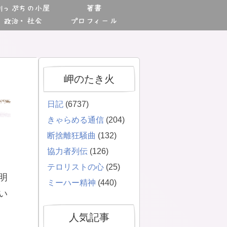
川っぷちの小屋
著書
政治・社会
プロフィール
岬のたき火
日記
(6737)
きゃらめる通信
(204)
断捨離狂騒曲
(132)
協力者列伝
(126)
テロリストの心
(25)
明
ミーハー精神
(440)
い
人気記事