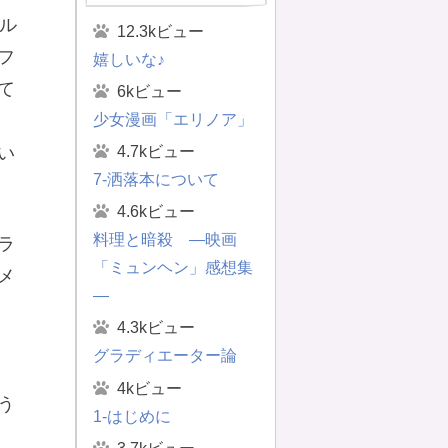
ル
12.3kビュー
フ
嬉しいな♪
て
6kビュー
少女漫画「エリノア」
4.7kビュー
い
7-洒落本について
4.6kビュー
料理と暗殺 ―映画
ラ
「ミュンヘン」感想集
メ
―
4.3kビュー
グラディエーター論
4kビュー
う
1-はじめに