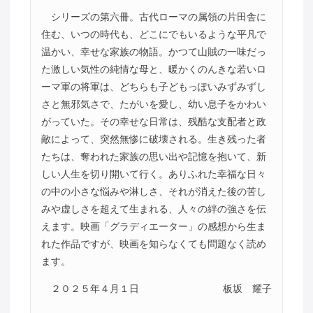
シリーズの第六冊。古代ローマの属領の片田舎に
住む、いつの時代も、どこにでもいるような平凡で
温かい、幸せな家族の物語。かつて山賊の一味だっ
た激しい気性の純情な母と、暖かくのんきな若いロ
ーマ軍の将軍は、どちらも子どもっぽいみずみずし
さと無邪気さで、たがいを愛し、幼い息子をかわい
がっていた。その幸せな日常は、残酷な支配者と政
敵によって、突然無惨に破壊される。生き残った者
たちは、奪われた家族の思い出や記憶を抱いて、新
しい人生を切り開いて行く。ありふれた幸福な日々
の中の小さな悩みや淋しさ、それが消えた後の苦し
みや虚しさを超えて生まれる、人々の絆の強さを伝
えます。映画「グラディエーター」の感想から生ま
れた作品ですが、映画を知らなくても問題なく読め
ます。
２０２５年４月１日
板坂 耀子