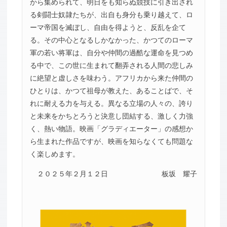
から集められて、明日をも知らぬ競技に引き出され
る剣闘士奴隷たちが、出自も身分も乗り越えて、ロ
ーマ帝国を滅ぼし、自由を得ようと、反乱を企て
る。その中心となるしかなかった、かつてのローマ
軍の若い将軍は、自分や仲間の過酷な運命を見つめ
る中で、この世に生まれて翻弄される人間の悲しみ
に絶望と虚しさを味わう。アフリカから来た仲間の
ひとりは、かつて祖母が教えた、あることばで、そ
れに耐える力を与える。異なる立場の人々の、誇り
と未来をかちとろうと決意し団結する、激しく力強
く、熱い物語。映画「グラディエーター」の感想か
ら生まれた作品ですが、映画を知らなくても問題な
く楽しめます。
２０２５年２月１２日
板坂 耀子