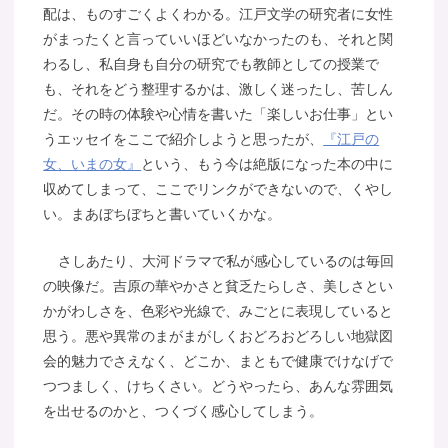
配は、ものすごくよくわかる。江戸文学の研究者に女性
がまったくと言っていいほどいなかったのも、それと関
わるし、私自身も自分の研究でも教師としての授業で
も、それをどう整理するかは、激しく迷ったし、苦しん
だ。その時の体験や心情を書いた「楽しいお仕事」とい
うエッセイをここで紹介しようと思ったが、
『江戸の
女、いまの女』
という、もう今は絶版になった本の中に
収めてしまって、ここでリンクができないので、くやし
い。まあぼちぼちと書いていくかな。
さしあたり、大河ドラマで私が感心しているのは毎回
の映像だ。吉原の華やかさと貧乏たらしさ、美しさとい
かがわしさを、色彩や光線で、みごとに表現していると
思う。悪や異常のまがまがしくおどろおどろしい地獄図
会的魅力でさえなく、どこか、まともで健康でけなげで
つつましく、けちくさい。どうやったら、あんな雰囲気
を出せるのかと、つくづく感心してしまう。