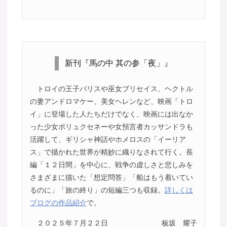
新刊『馬の中 其の参「夜」』
トロイの王子パリスや巫女ブリセイス、ヘクトル
の妻アンドロマケー、美女ヘレンなど、映画「トロ
イ」に登場した人たちだけでなく、映画には出なか
った少女ポリュクセネーや女預言者カッサンドラも
活躍して、ギリシャ神話やホメロスの「イーリア
ス」で描かれた世界が精妙に織りなされて行く。長
編「１２日間」を中心に、戦争の虚しさと悲しみを
さまざまに描いた「想定問答」「船はもう着いてい
るのに」「旅の終り」の短編三つも収録。
詳しくは
ブログの作品紹介
で。
２０２５年７月２２日
板坂 耀子