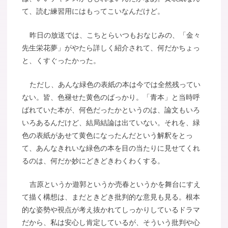
て、読む練習用にはもってこいなんだけど。
昨日の放送では、こちとらいつもおなじみの、「金々
先生栄花夢」がやたら詳しく紹介されて、何だかちょっ
と、くすぐったかった。
ただし、あんな緑色の表紙の本は今では全然残ってい
ない。皆、色褪せた黄色のばっかり。「青本」と当時呼
ばれていた本が、何色だったかというのは、論文もいろ
いろあるんだけど、結局結論は出ていない。それを、緑
色の表紙があせて黄色になったんだという解釈をとっ
て、あんなきれいな緑色の本を目の当たりに見せてくれ
るのは、何だか妙にどきどきわくわくする。
吉原というか遊郭というか売春というかを舞台にすえ
て描く構想は、まだときどき批判的な意見も見る。根本
的な姿勢や視点が考え抜かれてしっかりしているドラマ
だから、私は安心し肯定しているが、そういう批判や心