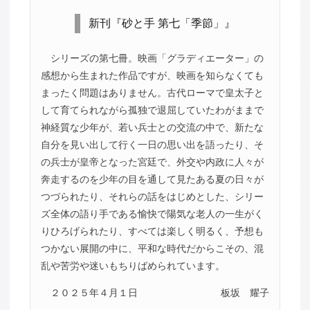
新刊『砂と手 第七「季節」』
シリーズの第七冊。映画「グラディエーター」の
感想から生まれた作品ですが、映画を知らなくても
まったく問題はありません。古代ローマで皇太子と
して育てられながら孤独で退屈していたわがままで
神経質な少年が、若い兵士との交流の中で、新たな
自分を見い出して行く一日の思い出を語ったり、そ
の兵士が皇帝となった宮廷で、外交や内政に人々が
奔走するのを少年の目を通して見たある夏の日々が
つづられたり、それらの話をはじめとした、シリー
ズ全体の語り手である愉快で陽気な老人の一生がく
りひろげられたり、すべては楽しく明るく、予想も
つかない展開の中に、平和な時代だからこその、混
乱や苦労や迷いもちりばめられています。
２０２５年４月１日
板坂 耀子