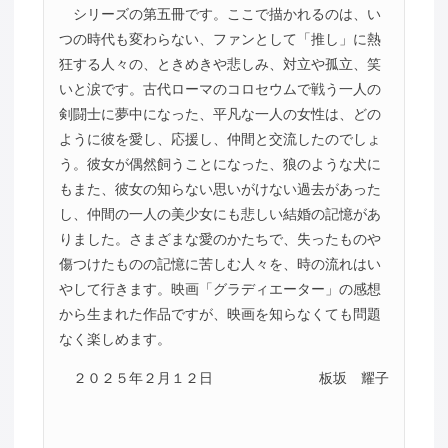
シリーズの第五冊です。ここで描かれるのは、い
つの時代も変わらない、ファンとして「推し」に熱
狂する人々の、ときめきや悲しみ、対立や孤立、笑
いと涙です。古代ローマのコロセウムで戦う一人の
剣闘士に夢中になった、平凡な一人の女性は、どの
ように彼を愛し、応援し、仲間と交流したのでしょ
う。彼女が偶然飼うことになった、狼のような犬に
もまた、彼女の知らない思いがけない過去があった
し、仲間の一人の美少女にも悲しい結婚の記憶があ
りました。さまざまな愛のかたちで、失ったものや
傷つけたものの記憶に苦しむ人々を、時の流れはい
やして行きます。映画「グラディエーター」の感想
から生まれた作品ですが、映画を知らなくても問題
なく楽しめます。
２０２５年２月１２日
板坂 耀子