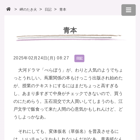
岬のたき火
日記
青本
青本
2025年02月24日(月) 08:27
日記
大河ドラマ「べらぼう」が、わりと人気のようでちょ
っとうれしい。蔦重関係の本もけっこう出版され始めた
が、授業のテキストにするにはまだちょっと高すぎる
し、あまり多すぎて中身がチェックできないので、買う
のにためらう。玉石混交で大人買いしてしまうのも、江
戸文学で飯食って来た人間の心意気かもしれんけど、ど
うしよっかなあ。
それにしても、変体仮名（草仮名）を普及させるに
は、いいチャンスかもしれないんだがなあ。黄表紙なん