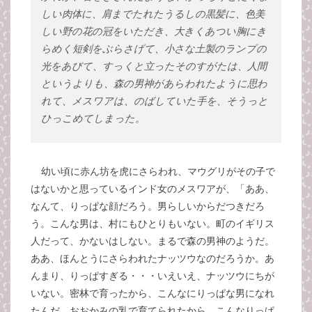
しい肉体に、肩までたれたうるしの黒髪に、色美
しい野の花の冠をいただき、大きくあつい胸にき
らめく短剣をぶらさげて、小さな土製のランプの
光をあびて、すっくと立ったそのすがたは、人間
というよりも、森の男神があらわれたように思わ
れて、メスワアは、のばしていた手を、そうっと
ひっこめてしまった。
幼い頃に赤ん坊を虎にさらわれ、マウグリがその子で
はないかと思っているインド女のメスワアが、「ああ、
なんて、りっぱな顔だろう。男らしいからだつきだろ
う。こんな男は、村にもひとりもいない。町のイギリス
人だって、かないはしない。まるで森の男神のようだ。
ああ、ほんとうにさらわれたナッツウなのだろうか。あ
んまり、りっぱすぎる・・・いえいえ、ナッツウにちが
いない。密林で育ったから、こんなにりっぱな男になれ
たんだ。おおかみの乳で育てられたから、こんなりっぱ