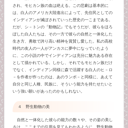
され、モヒカン族の血は絶える。この悲劇は基本的に
は、白人のアメリカ大陸進出によって、先住民としての
インディアンが滅ぼされていった歴史の一こまである。
だが、シ－トンの『動物記』でもそうだが、彼らをほろ
ぼした白人たちは、その一方で彼らの自然と一体化した
生き方、勇敢で誇り高い精神を賞賛し愛した。私の高校
時代の友人の一人がアンカスに夢中になっていたよう
に、この小説の中でインディアンは充分に魅力ある存在
として描かれている。しかし、それでもモヒカン族だけ
でなく、インディアン同様に森で活躍する白人のヒ－ロ
－を作者が作ったのは、あのランボ－と同様に、あえて
自分と同じ人種、民族に、そういう能力を持たせたいと
いう強い願いがあったのかもしれない。
４ 野生動物の美
自然と一体化した彼らの能力の数々や、その姿の美し
さは、ここまでの引用を見てもわかるように、野生動物