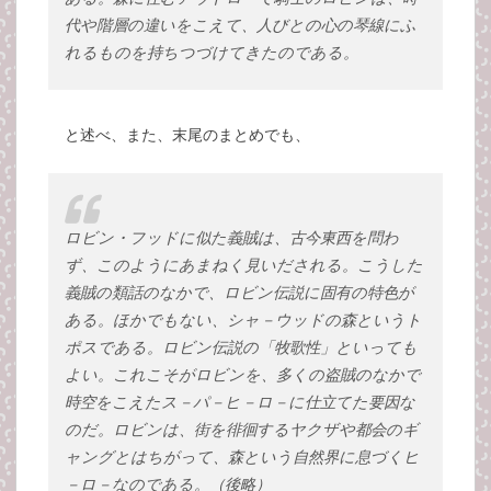
代や階層の違いをこえて、人びとの心の琴線にふ
れるものを持ちつづけてきたのである。
と述べ、また、末尾のまとめでも、
ロビン・フッドに似た義賊は、古今東西を問わ
ず、このようにあまねく見いだされる。こうした
義賊の類話のなかで、ロビン伝説に固有の特色が
ある。ほかでもない、シャ－ウッドの森というト
ポスである。ロビン伝説の「牧歌性」といっても
よい。これこそがロビンを、多くの盗賊のなかで
時空をこえたス－パ－ヒ－ロ－に仕立てた要因な
のだ。ロビンは、街を徘徊するヤクザや都会のギ
ャングとはちがって、森という自然界に息づくヒ
－ロ－なのである。（後略）