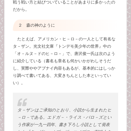
戦う戦い方と結びついていることがあまりに多かったの
だから。
２ 森の神のように
たとえば、アメリカン・ヒ－ロ－の一人として有名な
タ－ザン。光文社文庫『トンデモ美少年の世界』中の
「オ－ルヌ－ドのヒ－ロ－」で、唐沢俊一氏は次のよう
に紹介している（書名も章名も何かいかがわしそうだ
し、実際ややアブナイ内容もあるが、基本的にはしっか
り調べて書いてある、大変きちんとした本といってい
い）。
タ－ザンはご承知のとおり、小説から生まれたヒ
－ロ－である。エドガ－・ライス・バロ－ズとい
う作家が一九一四年、書き下ろし小説として発表