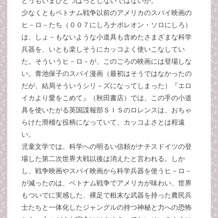
どうもいまひとつぱっとしないではないか。
少なくともベトナム戦争以前のアメリカのスパイ映画の
ヒ－ロ－たち（００７にしろナポレオン・ソロにしろ）
は、しょ－もないような小道具も含めたさまざまな科学
兵器を、いとも楽しそうにカッコよく使いこなしてい
た。そういうヒ－ロ－が、このごろの映画には登場しな
い。青池保子のスパイ漫画（最初はそうではなかったの
だが、結局そういうシリ－ズになってしまった）『エロ
イカより愛をこめて』（秋田書店）では、この手の小道
具を使いたがる英国諜報部ＳＩＳのロレンスは、おちゃ
らけた滑稽な役柄になっていて、カッコよさとは程遠
い。
児童文学では、科学への明るい信頼がナチスドイツの登
場した第二次世界大戦以後は消えたと言われる。しか
し、戦争映画やスパイ映画から科学兵器を使うヒ－ロ－
が減ったのは、ベトナム戦争でアメリカが味わい、世界
もついでに実感した、裸足で粗末な武器を持った農民兵
士たちと一体化したジャングルの持つ神秘と力への恐怖