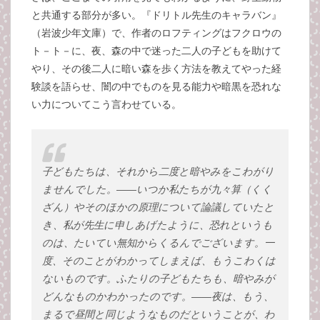
と共通する部分が多い。『ドリトル先生のキャラバン』
（岩波少年文庫）で、作者のロフティングはフクロウの
ト－ト－に、夜、森の中で迷った二人の子どもを助けて
やり、その後二人に暗い森を歩く方法を教えてやった経
験談を語らせ、闇の中でものを見る能力や暗黒を恐れな
い力についてこう言わせている。
子どもたちは、それから二度と暗やみをこわがり
ませんでした。――いつか私たちが九々算（くく
ざん）やそのほかの原理について論議していたと
き、私が先生に申しあげたように、恐れというも
のは、たいてい無知からくるんでございます。一
度、そのことがわかってしまえば、もうこわくは
ないものです。ふたりの子どもたちも、暗やみが
どんなものかわかったのです。――夜は、もう、
まるで昼間と同じようなものだということが、わ