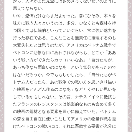
から、人々がまだ完全にはさめきってないせいのように
思えてならない。
いや、恐怖だけならまだよかった。森にひそみ、木々を
味方に戦う人々というのは、多分、少なくとも森林を持
つ国々では伝統的といっていいぐらい、常に強い魅力を
持った存在である。こんなことを無責任に推理するのも
大変失礼だとは思うのだが、アメリカはベトナム戦争で
ベトコンに悲惨な目にあわされながらも、どこか「ああ
いう戦い方ができたらカッコいいなあ」「自分たちが、
あっち側なら面白いのになあ」という気分があったので
はないだろうか。今でももしかしたら、「自分たちがベ
トナム人だったら、あの戦争での戦い方を思いきり描い
た映画をどんどん作るのになあ」などとくやしい思いを
しているかもしれない。その昔、ナチスドイツに抵抗し
たフランスのレジスタンスは娯楽的なものも含めて多く
の映画の題材となる要素を豊かに備えていた。ベトナム
の森を自由自在に使いこなしてアメリカの物量作戦を退
けたベトコンの戦いには、それに匹敵する要素が充分に