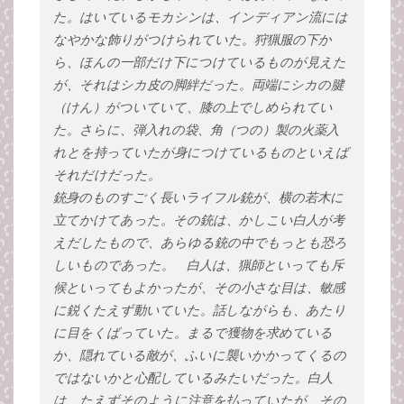
た。はいているモカシンは、インディアン流には
なやかな飾りがつけられていた。狩猟服の下か
ら、ほんの一部だけ下につけているものが見えた
が、それはシカ皮の脚絆だった。両端にシカの腱
（けん）がついていて、膝の上でしめられてい
た。さらに、弾入れの袋、角（つの）製の火薬入
れとを持っていたが身につけているものといえば
それだけだった。
銃身のものすごく長いライフル銃が、横の若木に
立てかけてあった。その銃は、かしこい白人が考
えだしたもので、あらゆる銃の中でもっとも恐ろ
しいものであった。 白人は、猟師といっても斥
候といってもよかったが、その小さな目は、敏感
に鋭くたえず動いていた。話しながらも、あたり
に目をくばっていた。まるで獲物を求めている
か、隠れている敵が、ふいに襲いかかってくるの
ではないかと心配しているみたいだった。白人
は、たえずそのように注意を払っていたが、その