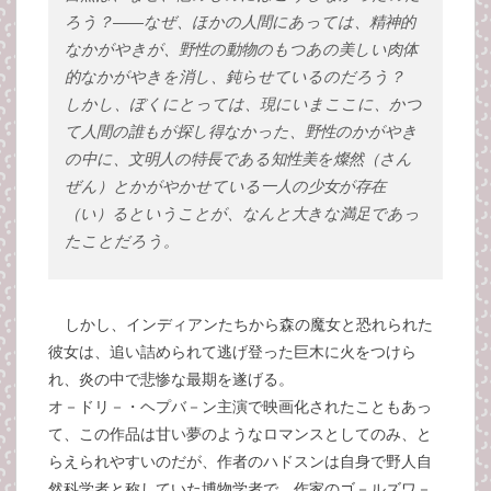
ろう？――なぜ、ほかの人間にあっては、精神的
なかがやきが、野性の動物のもつあの美しい肉体
的なかがやきを消し、鈍らせているのだろう？
しかし、ぼくにとっては、現にいまここに、かつ
て人間の誰もが探し得なかった、野性のかがやき
の中に、文明人の特長である知性美を燦然（さん
ぜん）とかがやかせている一人の少女が存在
（い）るということが、なんと大きな満足であっ
たことだろう。
しかし、インディアンたちから森の魔女と恐れられた
彼女は、追い詰められて逃げ登った巨木に火をつけら
れ、炎の中で悲惨な最期を遂げる。
オ－ドリ－・ヘプバ－ン主演で映画化されたこともあっ
て、この作品は甘い夢のようなロマンスとしてのみ、と
らえられやすいのだが、作者のハドスンは自身で野人自
然科学者と称していた博物学者で、作家のゴ－ルズワ－