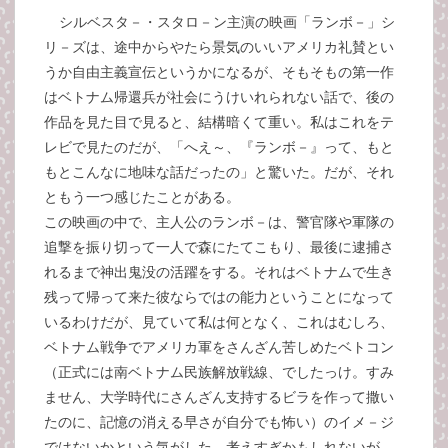
シルベスタ－・スタロ－ン主演の映画「ランボ－」シ
リ－ズは、途中からやたら景気のいいアメリカ礼賛とい
うか自由主義宣伝というかになるが、そもそもの第一作
はベトナム帰還兵が社会にうけいれられない話で、後の
作品を見た目で見ると、結構暗くて重い。私はこれをテ
レビで見たのだが、「へえ～、『ランボ－』って、もと
もとこんなに地味な話だったの」と驚いた。だが、それ
ともう一つ感じたことがある。
この映画の中で、主人公のランボ－は、警官隊や軍隊の
追撃を振り切って一人で森にたてこもり、最後に逮捕さ
れるまで神出鬼没の活躍をする。それはベトナムで生き
残って帰って来た彼ならではの能力ということになって
いるわけだが、見ていて私は何となく、これはむしろ、
ベトナム戦争でアメリカ軍をさんざん苦しめたベトコン
（正式には南ベトナム民族解放戦線、でしたっけ。すみ
ません、大学時代にさんざん支持するビラを作って撒い
たのに、記憶の消える早さが自分でも怖い）のイメ－ジ
ではないかという気がした。考えすぎかもしれないが、