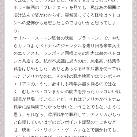
ホラ－映画の「プレデタ－」を見ても、私はあの周囲に
溶け込んで姿がわからず、突然襲ってくる怪物はベトコ
ンへの恐怖から連想したものではないかと思ってしま
う。
オリバ－・スト－ン監督の映画「プラト－ン」で、やた
らカッコよくベトナムのジャングルを走り回る米軍兵士
のエリアスも、ランボ－と同様にその能力は敵のベトコ
ンと共通する。私が不思議に思うのは、悪名高い枯葉作
戦をはじめとした、ありとあらゆる科学兵器を使って戦
ったアメリカなのに、その後の戦争映画ではランボ－や
エリアスのような、必ずしも科学兵器を操るのではな
く、むしろベトコンまがいの能力を持ったカッコいい戦
闘員が登場していることだ。それはアメリカがベトナム
戦争に結局勝てなかったせいということでもないように
思う。それなら、湾岸戦争で勝利して、アメリカがもっ
と自慢していいはずのピンポイント爆撃のすごさなど
は、映画「パトリオット・ゲ－ム」などで描かれても、