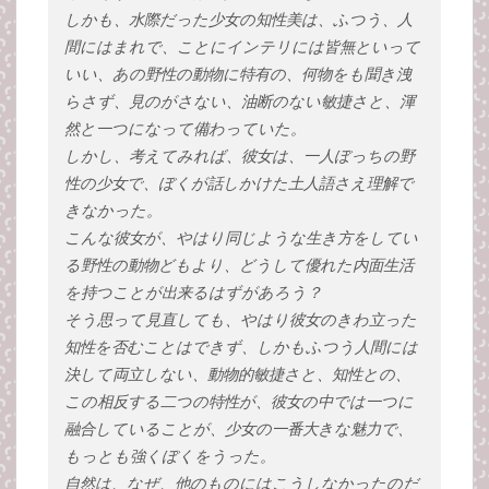
しかも、水際だった少女の知性美は、ふつう、人
間にはまれで、ことにインテリには皆無といって
いい、あの野性の動物に特有の、何物をも聞き洩
らさず、見のがさない、油断のない敏捷さと、渾
然と一つになって備わっていた。
しかし、考えてみれば、彼女は、一人ぼっちの野
性の少女で、ぼくが話しかけた土人語さえ理解で
きなかった。
こんな彼女が、やはり同じような生き方をしてい
る野性の動物どもより、どうして優れた内面生活
を持つことが出来るはずがあろう？
そう思って見直しても、やはり彼女のきわ立った
知性を否むことはできず、しかもふつう人間には
決して両立しない、動物的敏捷さと、知性との、
この相反する二つの特性が、彼女の中では一つに
融合していることが、少女の一番大きな魅力で、
もっとも強くぼくをうった。
自然は、なぜ、他のものにはこうしなかったのだ