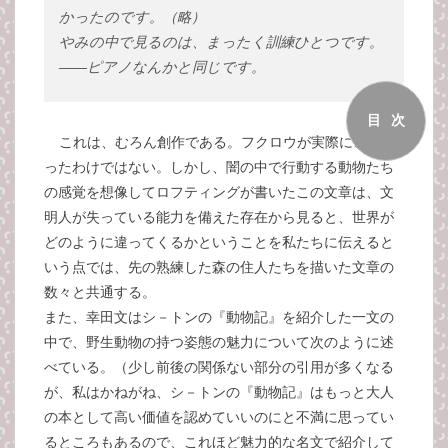
かったのです。（略）
やみの中で見るのは、まったく訓練ひとつです。
――ピアノなんかと同じです。
目次
これは、むろん創作である。フクロウが実際にこう語
ったわけではない。しかし、闇の中で行動する動物たち
の感覚を想像してロフティングが書いたこの文章は、文
明人が失っている能力を備えた存在から見ると、世界が
どのように違ってくるかということを私たちに伝えると
いう点では、先の熟練した森の住人たちを描いた文章の
数々と共通する。
また、幸田文はシ－トンの『動物記』を紹介した一文の
中で、野生動物の持つ姿態の魅力について次のように述
べている。（少し前後の関係ない部分の引用が多くなる
が、私はかねがね、シ－トンの『動物記』はもっと大人
の本として高い価値を認めていいのにと不満に思ってい
るところもあるので、これほど魅力的な名文で紹介して