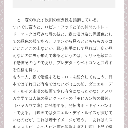
と、森の果たす役割の重要性を指摘している。
ついでに言うと、ロビン・フッドとその仲間のトレ－
ド・マ－クは巧みな弓の技と、森に溶け込む保護色とし
ての緑色の服である。ファンから見るとどちらもカッコ
いいことこの上ないが、戦う相手にして見れば、姿が見
えないのに矢が飛んで来るというのは、ゲリラを敵に回
す恐怖そのものであり、プレデタ－やベトコンと共通す
る性格を持つ。
もう一人、森で活躍するヒ－ロ－を紹介しておこう。日
本ではそれほど有名ではないが（この前、ダニエル・デ
イ・ルイス主演の映画で少し有名になったかな）アメリ
カ文学では人気の高いク－パ－の『モヒカン族の最後』
（ハヤカワ文庫）に登場する、開拓者ホ－キイ・バンボ
－である。（映画ではダニエル・デイ・ルイスが演じて
いたのだが、これは若干イメ－ジが違う。「あれはミス
キャストだ。あの人だと何か深刻すぎるし変に上品で繊