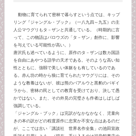
動物に育てられて密林で暮らすという点では、キップ
リング『ジャングル・ブック』（一八九四～九五）の主
人公マウグリもタ－ザンと共通している。（時期的に言
って、この物語はバロウズの「タ－ザン」創作に、影響
を与えている可能性が高い。）
唐沢氏も述べているように、原作のタ－ザンは数カ国語
を自由にあやつる語学の天才である。そのような高い知
性とともに、強靱で美しい体躯をも有しているのであ
る。赤ん坊の時から狼に育てられたマウグリには、その
ような教養はないが、彼は熊のバアルウと黒豹のバギイ
ラから、密林の民としての教育を受けており、決して愚
かではない。また、その外見の完璧さも作者はしばしば
強調している。
「ジャングル・ブック」は完訳がなかなかなく、児童向
きの本の訳がどの程度原作に忠実か不安な点はあるのだ
が、ここでは古い「講談社 世界名作全集」の池田宣政
氏訳を引用しよう。（現在、手に入るのは福音館書店の