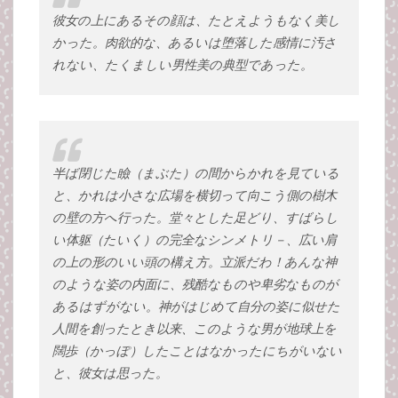
彼女の上にあるその顔は、たとえようもなく美し
かった。肉欲的な、あるいは堕落した感情に汚さ
れない、たくましい男性美の典型であった。
半ば閉じた瞼（まぶた）の間からかれを見ている
と、かれは小さな広場を横切って向こう側の樹木
の壁の方へ行った。堂々とした足どり、すばらし
い体躯（たいく）の完全なシンメトリ－、広い肩
の上の形のいい頭の構え方。立派だわ！あんな神
のような姿の内面に、残酷なものや卑劣なものが
あるはずがない。神がはじめて自分の姿に似せた
人間を創ったとき以来、このような男が地球上を
闊歩（かっぽ）したことはなかったにちがいない
と、彼女は思った。