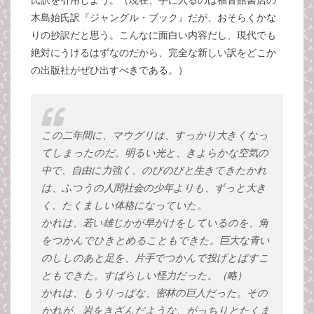
木島始氏訳『ジャングル・ブック』だが、おそらくかな
りの抄訳だと思う。こんなに面白い内容だし、現代でも
絶対にうけるはずなのだから、完全な新しい訳をどこか
の出版社がぜひ出すべきである。）
この二年間に、マウグリは、すっかり大きくなっ
てしまったのだ。明るい光と、きよらかな空気の
中で、自由に力強く、のびのびと生きてきたかれ
は、ふつうの人間社会の少年よりも、ずっと大き
く、たくましい体格になっていた。
かれは、若い雄じかが早がけをしているのを、角
をつかんでひきとめることもできた。巨大な青い
のししのあと足を、片手でつかんで投げとばすこ
ともできた。すばらしい怪力だった。（略）
かれは、もうりっぱな、密林の巨人だった。その
かれが、岩をきざんだような、がっちりとたくま