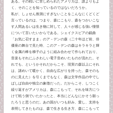
ある。その戦いに苦しめられたアメリカは、誰よりもよ
く、そのことを知っているのではないだろうか。
私が、しょせん推測にすぎないことをこんなにくどくど
言っているのは、つまり、森にこもり、森をつかいこな
す人間あるいは生き物に対して、人々が感じる強い憧憬
について言いたいからである。シェイクスピアの戯曲
「お気に召すまま」のア－デンの森（二十年ほど前、俳
優座の舞台で見た時、このア－デンの森はキラキラと輝
く金属の棒を梯子のように組み合わせて作られており、
音楽もそれにふさわしい電子音めいたものが流れた。そ
れでも、というかそれだからこそ、現実の森以上にそれ
は、謎めいて暖かく、自由な広がりを持った、森そのも
のに見えた）を引くまでもなく、森は文学作品の中でし
ばしば自由や独立の象徴だった。だからこそ、しつこく
繰り返すがアメリカは、森にこもって、それを味方につ
けて戦う側でいたかったと、本当にどんなにかそう願っ
たろうと思うのだ。あの国がいつも好み、愛し、支持を
表明してきたものは、森で生きる生き方、森にこもって