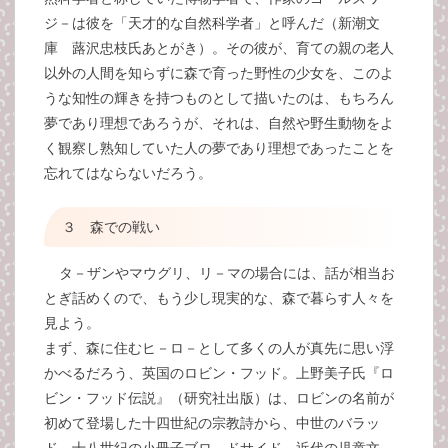
ジ－は彼を「天才的な自然科学者」と呼んだ（新潮文
庫 蕗沢忠枝氏あとがき）。その彼が、育ての親の老人
以外の人間を知らずに森で育った野性の少女を、このよ
うな知性の輝きを持つものとして描いたのは、もちろん
夢であり理想であろうが、それは、自然や野生動物をよ
く観察し熟知していた人の夢であり理想であったことを
忘れてはならないだろう。
３ 森での戦い
タ－ザンやマウグリ、リ－マの場合には、話が相当お
とぎ話めくので、もう少し現実的な、森で暮らす人々を
見よう。
まず、森に住むヒ－ロ－として多くの人が真先に思い浮
かべるだろう、英国のロビン・フッド。上野美子氏『ロ
ビン・フッド伝説』（研究社出版）は、ロビンの名前が
初めて登場した十四世紀の宗教詩から、中世のバラッ