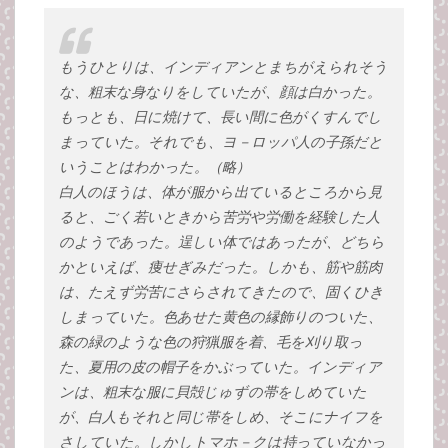
もうひとりは、インディアンとまちがえられそう
な、粗末な身なりをしていたが、顔は白かった。
もっとも、日に焼けて、長い間に色がくすんでし
まっていた。それでも、ヨ－ロッパ人の子孫だと
いうことはわかった。（略）
白人のほうは、体が服から出ているところから見
ると、ごく若いときから苦労や労働を経験した人
のようであった。逞しい体ではあったが、どちら
かといえば、痩せぎみだった。しかも、筋や筋肉
は、たえず労苦にさらされてきたので、固くひき
しまっていた。色あせた黄色の縁飾りのついた、
森の緑のような色の狩猟服を着、毛を刈り取っ
た、夏用の皮の帽子をかぶっていた。インディア
ンは、粗末な服に貝殻じゅずの帯をしめていた
が、白人もそれと同じ帯をしめ、そこにナイフを
さしていた。しかしトマホ－クは持っていなかっ