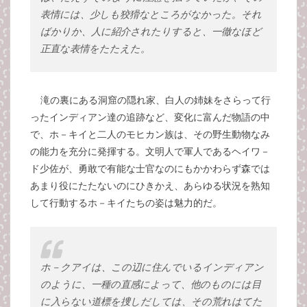
表情には、少しも狡猾なところがなかった。それ
ばかりか、人に紹介されたりすると、一徹なほど
正直な表情をたたえた。
滝の裏にある洞窟の隠れ家、白人の姉妹をさらって行
ったインディアン達の追跡など、変化に富んだ物語の中
で、ホ－キイと二人のモヒカン族は、その野生動物なみ
の能力を充分に発揮する。文明人で軍人であるヘイワ－
ド少佐が、勇敢で有能な士官なのにもかかわらず森では
あまり役にたたないのにひきかえ、あらゆる状況を熟知
して行動するホ－キイたちの姿は魅力的だ。
ホ－クアイは、この辺に住んでいるインディアン
のように、一種の直感によって、他のものには目
に入らない道標を捜しだしては、その荒れはてた