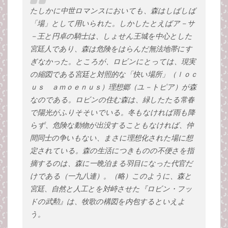
たしかに中世ロマンスにおいても、森はしばしば
「場」として用いられた。しかしたとえばア－サ
－王と円卓の騎士は、しょせん王城を中心とした
宮廷人であり、森は危険をはらんだ無法地帯にす
ぎなかった。ところが、ロビンにとっては、現実
の縮図である宮廷と対照的な「快い場所」（ｌｏｃ
ｕｓ ａｍｏｅｎｕｓ）理想郷（ユ－トピア）が森
なのである。ロビンの住む森は、緑したたる常春
で陽光がふりそそいでいる。冬もなければ雨も降
らず、危険な動物が出没することもなければ、仲
間同士の争いもない、まさに理想化された場に想
定されている。森の生活につきものの不便さを指
摘するのは、森に一晩泊まる羽目になった代官だ
けである（一九八連）。（略）このように、森と
宮廷、自然と人工とを対峙させた『ロビン・フッ
ドの武勲』は、牧歌の構図を内包するといえよ
う。