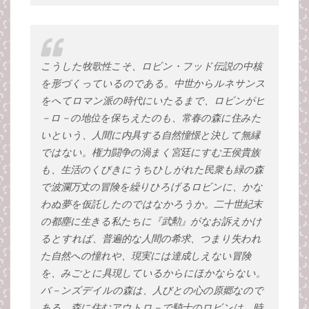
こうした牧歌性こそ、ロビン・フッド伝説の中核
を形づくっているのである。中世からルネサンス
をへてロマン派の時代にいたるまで、ロビンがヒ
－ロ－の地位を保ちえたのも、常春の森に住みた
いという、人間に内具する自然憧憬と決して無縁
ではない。権力闘争の渦まく宮廷にすむ王侯貴族
も、生活のくびきにうちひしがれた民衆も緑の森
で波瀾万丈の冒険を繰りひろげるロビンに、かな
わぬ夢を仮託したのではなかろうか。二十世紀末
の都塵に生きる私たちに『武勲』がなお訴えかけ
るとすれば、普遍的な人間の希求、つまり失われ
た自然への憧れや、現実には達成しえない冒険
を、みごとに具現しているからにほかならない。
バ－ンズデイルの森は、人びとの心の原郷なので
ある。森に住むアウトロ－で騎士のロビンは、時