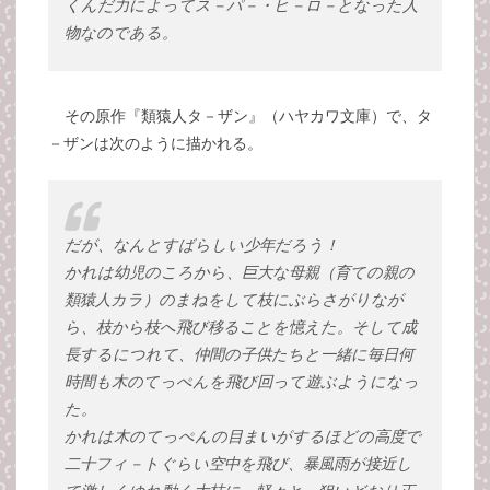
くんだ力によってス－パ－・ヒ－ロ－となった人
物なのである。
その原作『類猿人タ－ザン』（ハヤカワ文庫）で、タ
－ザンは次のように描かれる。
だが、なんとすばらしい少年だろう！
かれは幼児のころから、巨大な母親（育ての親の
類猿人カラ）のまねをして枝にぶらさがりなが
ら、枝から枝へ飛び移ることを憶えた。そして成
長するにつれて、仲間の子供たちと一緒に毎日何
時間も木のてっぺんを飛び回って遊ぶようになっ
た。
かれは木のてっぺんの目まいがするほどの高度で
二十フィ－トぐらい空中を飛び、暴風雨が接近し