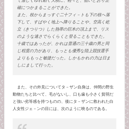
て激しくゆれ動く大枝に、軽々と、狙いどおり正
確につかまることができた。
また、枝からまっすぐ二十フィ－トも下の枝へ落
下して、すばやく地上へ降りることや、空高く屹
立（きつりつ）した熱帯の巨木の頂上まで、リス
のような速さでらくらくと登ることもできた。
十歳ではあったが、かれは普通の三十歳の男と同
じ程度の力があり、もっとも優秀な陸上競技選手
よりももっと敏捷だった。しかもかれの力は日ま
しにまして行った。
また、その外見についてタ－ザン自身は、仲間の野生
動物たちと比べて、毛がないし、口も歯も小さく貧弱だ
と強い劣等感を持つものの、後にタ－ザンに救われた白
人女性ジェ－ンの目には、次のように映るのである。