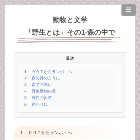
動物と文学
「野生とは」その1-森の中で
目次
１ ００７からランボ－へ
２ 森の神のように
３ 森での戦い
４ 野生動物の美
５ 野性の反逆
６ 終わりに
１ ００７からランボ－へ