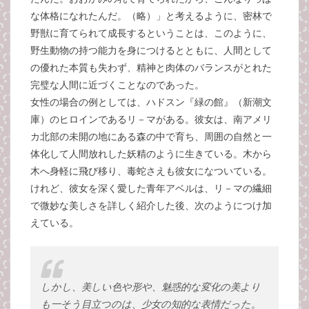
な体格になれたんだ。（略）」と考えるように、密林で
野獣に育てられて成長するということは、このように、
野生動物の持つ能力を身につけるとともに、人間として
の優れた本質も失わず、精神と肉体のバランスがとれた
完璧な人間に近づくことなのであった。
女性の場合の例としては、ハドスン『緑の館』（新潮文
庫）のヒロインであるリ－マがある。彼女は、南アメリ
カ北部の未開の地にある森の中で育ち、周囲の自然と一
体化して人間放れした妖精のように生きている。木から
木へ身軽に飛び移り、毒蛇さえも彼女になついている。
けれど、彼女を深く愛した青年アベルは、リ－マの繊細
で微妙な美しさを詳しく紹介した後、次のようにつけ加
えている。
しかし、美しい色や形や、魅惑的な変化の美より
も一そう目立つのは、少女の知的な表情だった。