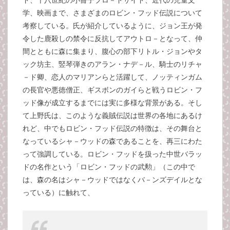
ド、十八世紀の小冊子ブロ－ドサイド、近代の児童文
学、映画まで、さまざまのロビン・フッド伝説について
考察している。氏が紹介しているように、ジョン王が発
令した鹿殺しの禁令に反抗してアウトロ－となって、仲
間とともに森に集まり、腹心の部下リトル・ジョンやタ
ック坊主、竪琴弾きのアラン・ナデ－ル、騎士のリチャ
－ド卿、恋人のマリアンらと活躍して、ノッティンガム
の長官や悪徳僧正、ギスボンのガイらと戦うロビン・フ
ッド像が成立するまでには実に多様な背景がある。そし
て上野氏は、このような義賊伝説は世界の各地にあるけ
れど、中でもロビン・フッド伝説の特徴は、その舞台と
なっているシャ－ウッドの森であることを、再三にわた
って強調している。ロビン・フッドを扱った中世バラッ
ドの名作という「ロビン・フッドの武勲」（この中で
は、森の名はシャ－ウッドではなくバ－ンズデイルとな
っている）に触れて、