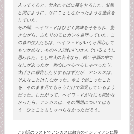
入ってくると、焚火のそばに腰をおろした。父親
と同じように、なにごともなかったような態度を
していた。
その間、ヘイワ－ドはひどく興味をそそられ、驚
きながら、ふたりのモヒカンを見守っていた。こ
の森の住人たちは、ヘイワ－ドがいくら用心して
もつかめないものを人知れずつかんでいるように
思われた。もし白人の若者なら、暗い平原の中で
なにがあったか、熱心にべらべらしゃべったり、
大げさに報告したりするはずだが、アンカスは、
そんなことはしなかった。今まで起こったこと
を、そのまま見てもらうだけで満足しているよう
だった。したがって、ヘイワ－ドがなにも聞かな
かったら、アンカスは、その問題についてはも
う、ひとこともしゃべらなかっただろう。
この話のラストでアンカスは敵方のインディアンに殺