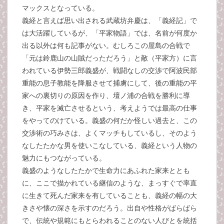
マックスとなっている。
義経と言えば思い出される武蔵坊弁慶は、「義経記」で
は大活躍しているが、「平家物語」では、名前が何度か
出る以外は何も記事がない。むしろこの屋島の合戦で
「元は鈴鹿山の山賊だっただろう」と敵（平家方）に言
われている伊勢三郎義盛が、戦闘なしの交渉で阿波民部
重能の息子教能を降服させて捕虜にして、後の重能の平
家への裏切りの原因を作り、壇ノ浦の合戦を勝利に導
き、平家を滅亡させるという、考えようでは最高の仕事
をやってのけている。義盛の何だか怪しい過去と、この
交渉術の巧みさは、よくマッチもしているし、そのよう
なしたたかな男を使いこなしている、義経という人物の
魅力にもつながっている。
義盛のようなしたたかで生命力にあふれた家来ととも
に、ここで描かれている継信のような、まっすぐで率直
に生きて死んだ家来を有していることも、義経の幅の大
きさや懐の深さを示すのだろう。出自や性格がばらばら
で、伝統や規範にもとらわれることのない人びとを統括