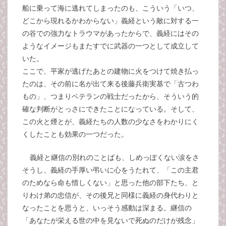
船に乗って海に逃れてしまったのも、こういう「いつ、
どこから現れるかわからない」義経という敵に対する一
の谷での強力なトラウマがあったからで、義経にはその
ようなイメージもまたすでに武器の一つとして成立して
いた。
ここで、平家が逃げたあとの建物に火をつけて焼き払っ
たのは、その前に名が出て来る後藤兵衛実基で「古つわ
もの」、つまりベテランの戦士だったから、そういう的
確な判断がとっさにできたことになっている。そして、
この火と煙とが、義経たちの人数の少なさをわかりにく
くしたことも効果の一つだった。
義経と継信の別れのことばも、しめっぽくない涙をさ
そうし、義経の手厚い弔いに心をうたれて、「この主君
のためなら命も惜しくない」と思った他の部下たち、と
りわけ弟の忠信が、その後兄と同様に義経の身代わりと
なったことを思うと、いっそう感動は深まる。継信の
「あなたが栄える世の中を見ないで死ぬのだけが残念」