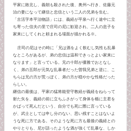
平家に敗北し、義朝も殺された後、奥州へ行き、佐藤元
治の妻になって継信と忠信という二人の兄弟を生む。
「古活字本平治物語」には、義経が平泉へ行く途中に立
ち寄った信夫の里で庄司の尼に歓迎され、二人の息子を
家来にしてくれと頼まれる場面が描かれる※。
庄司の尼はその時に「兄は酒をよく飲むし気性も乱暴
なところがあるが、弟の忠信は温和できっとよい家来に
なります」と言っている。兄の十郎が優雅でおとなし
く、弟の五郎が元気な乱暴者だった曽我兄弟と逆に、こ
ちらは兄の方が荒っぽく、弟の方が穏やかな性格だった
らしい。
継信の最後は、平家の猛将能登守教経が義経をねらって
射た矢を、義経の前に立ちふさがって身体を楯に主君を
かばって死んだという、自分でも死に際に言っている
が、武士としては申し分のない、思い残すことはないよ
うな死に方である。そのような死に方も最後の義経との
やりとりも、尼が語ったような酒が強くて乱暴な、しか