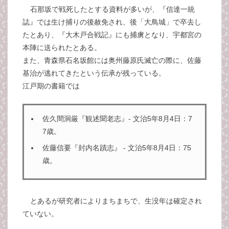
石那坂で戦死したとする資料が多いが、『信達一統
誌』では生け捕りの後赦免され、後「大鳥城」で卒去し
たとあり、『大木戸合戦記』にも捕虜となり、宇都宮の
本陣に送られたとある。
また、青森県石名坂館には奥州藤原氏滅亡の際に、佐藤
基治が逃れてきたという伝承が残っている。
江戸期の書籍では
佐久間洞厳『観述聞老志』- 文治5年8月4日：7
7歳。
佐藤信要『封内名蹟志』 - 文治5年8月4日：75
歳。
とあるが研究者によりまちまちで、生没年は確定され
ていない。