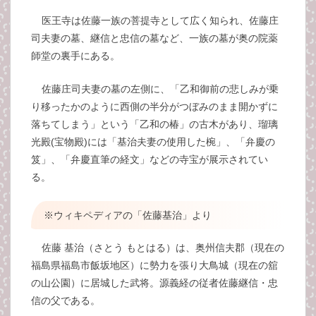
医王寺は佐藤一族の菩提寺として広く知られ、佐藤庄
司夫妻の墓、継信と忠信の墓など、一族の墓が奥の院薬
師堂の裏手にある。
佐藤庄司夫妻の墓の左側に、「乙和御前の悲しみが乗
り移ったかのように西側の半分がつぼみのまま開かずに
落ちてしまう」という「乙和の椿」の古木があり、瑠璃
光殿(宝物殿)には「基治夫妻の使用した椀」、「弁慶の
笈」、「弁慶直筆の経文」などの寺宝が展示されてい
る。
※ウィキペディアの「佐藤基治」より
佐藤 基治（さとう もとはる）は、奥州信夫郡（現在の
福島県福島市飯坂地区）に勢力を張り大鳥城（現在の舘
の山公園）に居城した武将。源義経の従者佐藤継信・忠
信の父である。