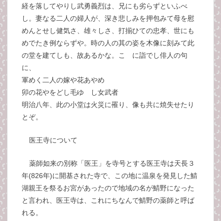
経を落してやりし武勇義烈は、兄にも劣らずといふべ
し。妻なる二人の婦人が、深き悲しみを押包みて母を慰
めんとせし健気さ、雄々しさ、打揃ひての忠孝、世にも
めでたき例ならずや。時の人の其の姿を木像に刻みて此
の堂を建てしも、故あるかな。こゝに詣でし俳人の句
に、
軍めく二人の嫁や花あやめ
卯の花やをどし毛ゆゝし女武者
明治八年、此の小堂は火災に罹り、像も共に焼失せたり
とぞ。
医王寺について
薬師如来の別称「医王」を寺号とする医王寺は天長３
年(826年)に開基された寺で、この地に温泉を発見した鯖
湖親王を祭るお宮があったので地域の名が鯖野になった
と言われ、医王寺は、これにちなんで鯖野の薬師と呼ば
れる。