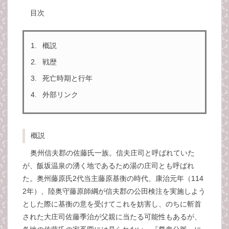
目次
概説
戦歴
死亡時期と行年
外部リンク
概説
奥州信夫郡の佐藤氏一族。信夫庄司と呼ばれていた
が、飯坂温泉の湧く地であるため湯の庄司とも呼ばれ
た。奥州藤原氏2代当主藤原基衡の時代、康治元年（114
2年）、陸奥守藤原師綱が信夫郡の公田検注を実施しよう
とした際に基衡の意を受けてこれを妨害し、のちに斬首
された大庄司佐藤季治が父親に当たる可能性もあるが、