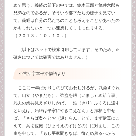
めて思う。義経の部下の中では、鈴木三郎と亀井六郎も
兄弟なのであるが、そういう部下たちの様子を見てい
て、義経は自分の兄たちのことも考えることがあったの
かもしれないと、つい連想してしまったりする。
（２０１３．１０．１０．）
（以下はネットで検索引用しています。そのため、正
確さについては確実ではありません。）
※古活字本平治物語より
ここに一年ばかりしのびておわしけるが、武勇すぐれ
て、山立（やまだち）、強盗を縛（いまし）め給う事、
凡夫の業共見えざりしかば、「錐（きり）ふくろに達す
といえば、始終は平家にやきこえなん」と深栖も申せ
ば、「さらば奥へとお（通）らん」とて、まず伊豆にこ
えて、兵衛佐殿（ひょうえのすけどの）に対面し、この
由を申して、「もし平家聞きなば、御ため然るべから