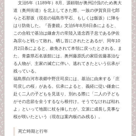
文治5年（1189年）8月、源頼朝が奥州討伐のため奥大
道（奥州街道）を北上してきた際、一族の伊賀良目七郎
らと石那坂（現在の福島市平石、もしくは飯坂）に陣を
はり防衛した。『吾妻鏡』文治5年8月8日条によると、
この合戦で基治は鎌倉方の常陸入道念西子息である伊佐
為宗らと戦って敗れ、晒し首にされたとあるが、同年10
月2日条によると、赦免されて本領に戻ったとされる。ま
た、青森県石名坂館には、奥州藤原氏の家臣佐藤基治な
る人物が、主家の滅亡に伴い、逃れてきたという伝承が
残っている。
福島県白河市表郷中野庄司戻には、基治に由来する「庄
司戻しの桜」がある。伝承によると、義経に従い鎌倉に
赴く二人の子どもを見送り、別れる際に「二人の子ども
がその忠節を全うするなら根付け。そうでなければ枯れ
よ」といって地面に杖を挿したが、立派に成長し見事な
桜が咲いたという（現在は案内板のみ残る）。
死亡時期と行年