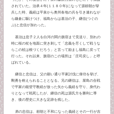
されていた。治承４年(１１８０年)になって源頼朝が挙
兵した時、義経は平泉から奥州各地の兵を引き連れなが
ら鎌倉に駆けつけ、福島からは基治の子、継信(つぐの
ぶ)と忠信が加わった。
基治は息子２人を白河の関の旗宿まで見送り、別れの
時に桜の杖を地面に突き刺して「忠義を尽くして戦うな
らこの杖は根づくだろう」と言って励まし福島に戻って
行った。それ以来、旗宿のこの場所は「庄司戻し」と呼
ばれている。
継信と忠信は、父の願い通り平家討伐に偉功を挙げ、
剛勇を称えられることとなる。兄の継信は、屋島の合戦
で平家の能登守教経が放った矢から義経を守り、身代わ
りとなって戦死したが、継信の死は源氏方を勝利に導
き、後の歴史に大きな足跡を残した。
弟の忠信は、頼朝と不和になった義経とその一行が吉