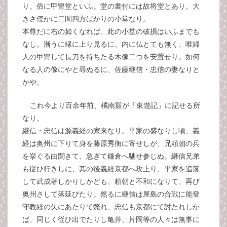
り。俗に甲冑堂といふ。堂の書付には故将堂とあり。大
きさ僅かに二間四方ばかりの小堂なり。
本尊だに右の如くなれば、此の小堂の破損はいふまでも
なし。漸うに縁に上り見るに、内に仏とても無く、唯婦
人の甲冑して長刀を持ちたる木像二つを安置せり。如何
なる人の像にやと尋ぬるに、佐藤継信・忠信の妻なりと
かや。
これ今より百余年前、橘南谿が「東遊記」に記せる所
なり。
継信・忠信は源義経の家来なり。平家の盛なりし頃、義
経は奥州に下りて身を藤原秀衡に寄せしが、兄頼朝の兵
を挙ぐる由聞きて、急ぎて鎌倉へ馳せ参じぬ。継信兄弟
も従ひ行きしに、其の後義経京都へ攻上り、平家を追落
して武成著しかりしかども、頼朝と不和になりて、再び
奥州さして落延びたり。然るに継信は屋島の合戦に能登
守教経の矢にあたりて斃れ、忠信も京都にて討たれしか
ば、同じく従ひ出でたりし亀井、片岡等の人々は無事に