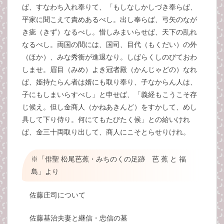
ば、すなわち入れ奉りて、「もしなしかしづき奉らば、
平家に聞こえて責めあるべし。出し奉らば、弓矢のなが
き疵（きず）なるべし。惜しみまいらせば、天下の乱れ
なるべし。両国の間には、国司、目代（もくだい）の外
（ほか）、みな秀衡が進退なり。しばらくしのびておわ
しませ。眉目（みめ）よき冠者殿（かんじゃどの）なれ
ば、姫持たらん者は婿にも取り奉り、子なからん人は、
子にもしまいらすべし」と申せば、「義経もこうこそ存
じ候え。但し金商人（かねあきんど）をすかして、めし
具して下り侍り。何にてもたびたく候」との給いけれ
ば、金三十両取り出して、商人にこそとらせりけれ。
※「俳聖 松尾芭蕉・みちのくの足跡 芭 蕉 と 福
島」より
佐藤庄司について
佐藤基治夫妻と継信・忠信の墓