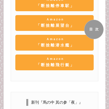
「断捨離停車駅」
Amazon
「断捨離展望台」
目次
Amazon
「断捨離潜水艦」
Amazon
「断捨離飛行艇」
新刊『馬の中 其の参「夜」』