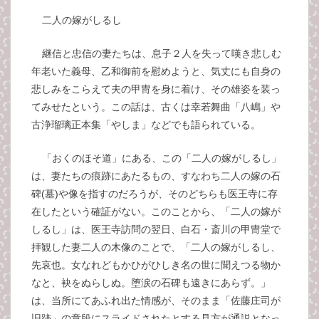
二人の嫁がしるし
継信と忠信の妻たちは、息子２人を失って嘆き悲しむ
年老いた義母、乙和御前を慰めようと、気丈にも自身の
悲しみをこらえて夫の甲冑を身に着け、その雄姿を装っ
てみせたという。この話は、古くは幸若舞曲「八嶋」や
古浄瑠璃正本集「やしま」などでも語られている。
「おくのほそ道」にある、この「二人の嫁がしるし」
は、妻たちの痕跡にあたるもの、すなわち二人の嫁の石
碑(墓)や像を指すのだろうが、そのどちらも医王寺に存
在したという確証がない。このことから、「二人の嫁が
しるし」は、医王寺訪問の翌日、白石・斎川の甲冑堂で
拝観した妻二人の木像のことで、「二人の嫁がしるし、
先哀也。女なれどもかひがひしき名の世に聞えつる物か
なと、袂をぬらしぬ。堕涙の石碑も遠きにあらず。」
は、当所にてあふれ出た情感が、そのまま「佐藤庄司が
旧跡」の章段にスライドされたとする見方が通説となっ