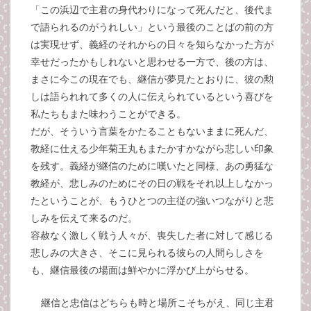
「この浜辺で主君の身代わりになって死んだと、後代ま
で語られるのがうれしい」という最後のことばの前の方
は実現せず、義経のそれからの日々を知らなかった方が
幸せだったかもしれないと思わせる一方で、後の方は、
まさに今この現在でも、継信が夢見たとおりに、彼の勲
しは語られれて多くの人に伝えられているという喜びを
私たちもまた味わうことができる。
だが、そういう言葉をかたることもないままに死んだ、
教経に仕える少年菊王丸もまたかすかながら悲しい印象
を残す。義経が継信のために嘆いたと同様、あの勇猛な
教経が、悲しみのためにその日の戦をそれ以上しなかっ
たということが、もうひとつの主従の強いつながりと悲
しみを伝えて来るのだ。
容赦なく激しく戦う人々が、喪失した者に対して感じる
悲しみの大きさ、そこに見られる彼らの人間らしさを
も、継信最後の場面は鮮やかに浮かび上がらせる。
継信と忠信はどちらも時と場所こそちがえ、同じ主君