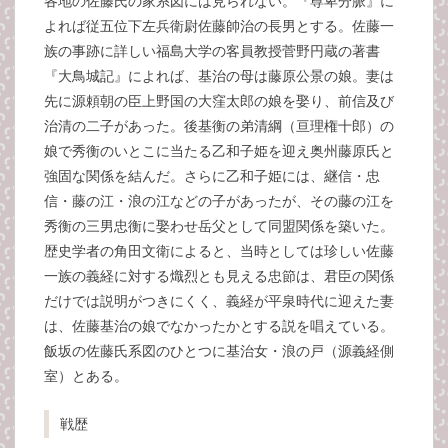
各地の佐藤氏の家系図には見られない。『尊卑分脈』に
よれば従五位下左兵衛尉佐藤帥治の長男とする。佐藤一
族の事跡に詳しい福島大学の客員教授菅野円蔵の著書
『大鳥城記』によれば、基治の母は藤原公景の娘。妻は
先に源頼朝の臣上野国の大窪太郎の娘を娶り、前信及び
治清の二子があった。後基衡の弟清綱（亘理権十郎）の
娘で秀衡のいとこに当たる乙和子姫を迎え奥州藤原氏と
強固な関係を結んだ。さらに乙和子姫には、継信・忠
信・藤の江・浪の江などの子があったが、その藤の江を
秀衡の三男忠衡に娶わせ岳父として同盟関係を築いた。
歴史学者の角田文衛によると、当時としては珍しい佐藤
一族の義経に対する熾烈とも見える忠節は、君臣の関係
だけでは説明がつきにくく、義経が平泉時代に迎えた妻
は、佐藤基治の娘でなかったかとする説を唱えている。
飯坂の佐藤氏系図のひとつに基治女・浪の戸（源義経側
室）とある。
戦歴