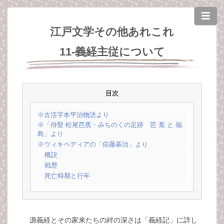
江戸文学その他あれこれ
11-義経主従について
目次
※古活字本平治物語より
※「俳聖 松尾芭蕉・みちのくの足跡 芭 蕉 と 福
島」より
※ウィキペディアの「佐藤基治」より
概説
戦歴
死亡時期と行年
源義経とその家来たちの絆の深さは「義経記」に詳し