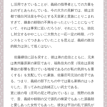
し活用できていることが、義経の指導者としての力量を
おのずとあらわしている。今の大方の見解では、彼は京
都で後白河法皇を中心とする天皇家と貴族にとりこまれ
すぎて、鎌倉の頼朝の不興をかったということになって
いて、それは事実に近いだろうが、それにしても、拮抗
し対立するややこしい二大勢力と一応一定の時期、バラ
ンスをとってつきあっていたことを思えば、義経の政治
的能力は決して低くはない。
佐藤継信に話を戻すと、彼は弟の忠信とともに、元来
は奥州藤原家の家臣であり、福島信夫の里（現在は原発
事故の影響を受けている地域であるのが私の気持ちを重
くする）を支配していた豪族、佐藤庄司元治の息子であ
る。つまり、義経の部下たちの中では最も家柄のはっき
りした、言ってみれば由緒正しい武士である。
更に彼の母（庄司の尼と呼ばれている）は、熊野の出身
で、昔、義経や頼朝の父で源氏の棟梁でもあった源義朝
と愛しあった女性でもあった。彼女は平治の乱で源氏が