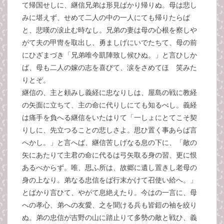
て帰国せしに、継信兄弟は形見ばかり帰りぬ。母は悲し
みに堪えず、せめて二人の中の一人にても帰りたらば
と、悲嘆の涙止む時なし。兄弟の妻は母の心根を察しや
がて夫の甲冑を取出し、勇ましげにいでたちて、母の前
にひざまづき「兄弟唯今凱陣致し候ひぬ。」と言ひしか
ば、母も二人の嫁の志を喜びて、涙をさめてほゝ笑みた
りとぞ。
継信の、主と頼みし義経に忠なりしは、屋島の戦に教経
の矢面に立ちて、主の命に代りしにても知るべし。義経
は痛手を負へる継信をいたはりて「一しょにとてこそ契
りしに、先立つることの悲しさよ。思ひ置く事あらば言
へかし。」と言へば、継信苦しげなる息の下に、「敵の
矢にあたりて主君の命に代るは弓矢取る身の習、更に恨
あるべからず。唯、思ふ所は、故郷に遺し置きし老母の
身の上なり。弟なる忠信をば行末かけて召使い給へ。」
とばかり言ひて、やがて息絶えたり。今はの一言に、母
への孝心、弟への友愛、之を聞ける兵も皆鎧の袖を絞り
ぬ。弟の忠信が吉野の山に踏止りて多勢の敵と戦ひ、義