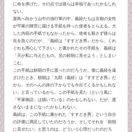
に命を捧げた。その点では彼らは幸福であったかもしれ
ない。
屋島へ向かう山中の強行軍の中、義経たちは京都の女性
が平家の陣営に届ける手紙を持った使者をとらえる。大
した内容の手紙でもなかったから、使者も殺さず彼らは
先を急ぐのだが、「義経は『すすどき男』だから、くれ
ぐれも用心して下さい」と書かれたその手紙を、義経は
「天が私に与えたもの。兄の頼朝に見せよう」としまい
こむ。
この手紙は頼朝の手に渡ったのだろうか。後に義経を遠
ざけたとき、頼朝は「九郎（義経）は『すすどき男』だ
から、そのへんの床の下からでも今出てくるかもしれな
い」と言っているから、この手紙を見た（という風に
「平家物語」は描いている）のかもしれない。だが、渡
さないままになったかもしれない。
義経は、この手紙に書かれた「すすどき男」という自分
の評価に満足していたのだろうか。そしてそれを「頼朝
に見せたい」と思うのは、どういう心理だったのだろ