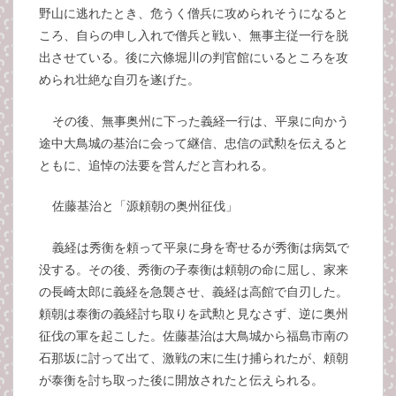
野山に逃れたとき、危うく僧兵に攻められそうになると
ころ、自らの申し入れで僧兵と戦い、無事主従一行を脱
出させている。後に六條堀川の判官館にいるところを攻
められ壮絶な自刃を遂げた。
その後、無事奥州に下った義経一行は、平泉に向かう
途中大鳥城の基治に会って継信、忠信の武勲を伝えると
ともに、追悼の法要を営んだと言われる。
佐藤基治と「源頼朝の奥州征伐」
義経は秀衡を頼って平泉に身を寄せるが秀衡は病気で
没する。その後、秀衡の子泰衡は頼朝の命に屈し、家来
の長崎太郎に義経を急襲させ、義経は高館で自刃した。
頼朝は泰衡の義経討ち取りを武勲と見なさず、逆に奥州
征伐の軍を起こした。佐藤基治は大鳥城から福島市南の
石那坂に討って出て、激戦の末に生け捕られたが、頼朝
が泰衡を討ち取った後に開放されたと伝えられる。