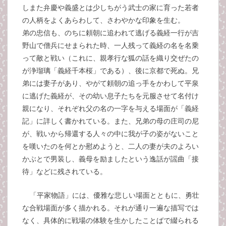
しまた弁慶や義盛とは少しちがう武士の家に育った若者
の人柄をよくあらわして、さわやかな印象を生む。
弟の忠信も、のちに頼朝に追われて逃げる義経一行が吉
野山で僧兵にせまられた時、一人残って義経の名を名乗
って敵と戦い（これに、親孝行な狐の話を織り交ぜたの
が浄瑠璃「義経千本桜」である）、後に京都で死ぬ。兄
弟には妻子があり、やがて頼朝の追っ手をかわして平泉
に逃げた義経が、その幼い息子たちを元服させて名付け
親になり、それぞれ父の名の一字を与える場面が「義経
記」に詳しく書かれている。また、兄弟の母の庄司の尼
が、戦いから帰還する人々の中に我が子の姿がないこと
を嘆いたのを何とか慰めようと、二人の妻が夫のよろい
かぶとで男装し、義母を励ましたという逸話が謡曲「接
待」などに残されている。
「平家物語」には、優雅な悲しい場面とともに、勇壮
な合戦場面が多く描かれる。それが通り一遍な描写では
なく、具体的に戦場の体験を生かしたことばで綴られる