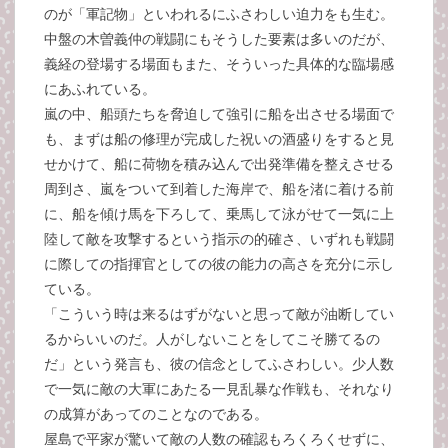
のが「軍記物」といわれるにふさわしい迫力をも生む。
中盤の木曽義仲の戦闘にもそうした要素は多いのだが、
義経の登場する場面もまた、そういった具体的な臨場感
にあふれている。
嵐の中、船頭たちを脅迫して強引に船を出させる場面で
も、まずは船の修理が完成した祝いの酒盛りをすると見
せかけて、船に荷物を積み込んで出発準備を整えさせる
周到さ、嵐をついて到着した海岸で、船を渚に着ける前
に、船を傾け馬を下ろして、乗馬して泳がせて一気に上
陸して敵を攻撃するという指示の的確さ、いずれも戦闘
に際しての指揮官としての彼の能力の高さを充分に示し
ている。
「こういう時は来るはずがないと思って敵が油断してい
るからいいのだ。人がしないことをしてこそ勝てるの
だ」という発言も、彼の信念としてふさわしい。少人数
で一気に敵の大軍にあたる一見乱暴な作戦も、それなり
の成算があってのことなのである。
屋島で平家が驚いて敵の人数の確認もろくろくせずに、