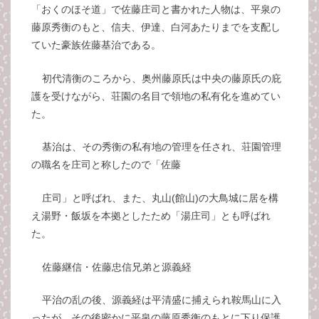
「おくのほそ道」で佐藤庄司と書かれた人物は、平泉の
藤原秀衡のもと、信夫、伊達、白河あたりまでを支配し
ていた豪族佐藤基治である。
初代清衡のころから、奥州藤原氏は中央の藤原氏の庇
護を受けながら、荘園の名目で領地の私有化を進めてい
た。
基治は、その秀衡の私有地の管理を任され、荘園管理
の職名を庄司と称したので「佐藤
庄司」と呼ばれ、また、丸山(館山)の大鳥城に居を構
え湯野・飯坂を本拠としたため「湯庄司」とも呼ばれ
た。
佐藤継信・佐藤忠信兄弟と源義経
平治の乱の後、源義経は平清盛に捕えられ鞍馬山に入
ったが、その後密かに平泉の藤原秀衡のもとに下り保護