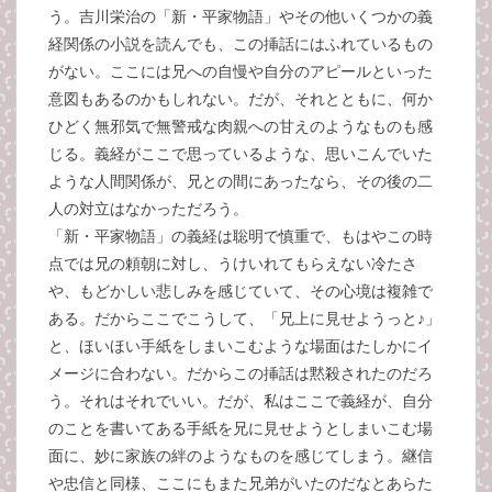
う。吉川栄治の「新・平家物語」やその他いくつかの義
経関係の小説を読んでも、この挿話にはふれているもの
がない。ここには兄への自慢や自分のアピールといった
意図もあるのかもしれない。だが、それとともに、何か
ひどく無邪気で無警戒な肉親への甘えのようなものも感
じる。義経がここで思っているような、思いこんでいた
ような人間関係が、兄との間にあったなら、その後の二
人の対立はなかっただろう。
「新・平家物語」の義経は聡明で慎重で、もはやこの時
点では兄の頼朝に対し、うけいれてもらえない冷たさ
や、もどかしい悲しみを感じていて、その心境は複雑で
ある。だからここでこうして、「兄上に見せようっと♪」
と、ほいほい手紙をしまいこむような場面はたしかにイ
メージに合わない。だからこの挿話は黙殺されたのだろ
う。それはそれでいい。だが、私はここで義経が、自分
のことを書いてある手紙を兄に見せようとしまいこむ場
面に、妙に家族の絆のようなものを感じてしまう。継信
や忠信と同様、ここにもまた兄弟がいたのだなとあらた