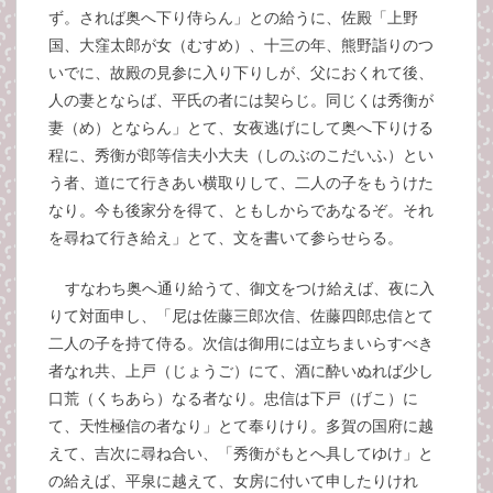
ず。されば奥へ下り侍らん」との給うに、佐殿「上野
国、大窪太郎が女（むすめ）、十三の年、熊野詣りのつ
いでに、故殿の見参に入り下りしが、父におくれて後、
人の妻とならば、平氏の者には契らじ。同じくは秀衡が
妻（め）とならん」とて、女夜逃げにして奥へ下りける
程に、秀衡が郎等信夫小大夫（しのぶのこだいふ）とい
う者、道にて行きあい横取りして、二人の子をもうけた
なり。今も後家分を得て、ともしからであなるぞ。それ
を尋ねて行き給え」とて、文を書いて参らせらる。
すなわち奥へ通り給うて、御文をつけ給えば、夜に入
りて対面申し、「尼は佐藤三郎次信、佐藤四郎忠信とて
二人の子を持て侍る。次信は御用には立ちまいらすべき
者なれ共、上戸（じょうご）にて、酒に酔いぬれば少し
口荒（くちあら）なる者なり。忠信は下戸（げこ）に
て、天性極信の者なり」とて奉りけり。多賀の国府に越
えて、吉次に尋ね合い、「秀衡がもとへ具してゆけ」と
の給えば、平泉に越えて、女房に付いて申したりけれ