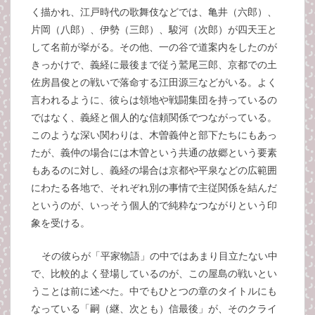
く描かれ、江戸時代の歌舞伎などでは、亀井（六郎）、
片岡（八郎）、伊勢（三郎）、駿河（次郎）が四天王と
して名前が挙がる。その他、一の谷で道案内をしたのが
きっかけで、義経に最後まで従う鷲尾三郎、京都での土
佐房昌俊との戦いで落命する江田源三などがいる。よく
言われるように、彼らは領地や戦闘集団を持っているの
ではなく、義経と個人的な信頼関係でつながっている。
このような深い関わりは、木曽義仲と部下たちにもあっ
たが、義仲の場合には木曽という共通の故郷という要素
もあるのに対し、義経の場合は京都や平泉などの広範囲
にわたる各地で、それぞれ別の事情で主従関係を結んだ
というのが、いっそう個人的で純粋なつながりという印
象を受ける。
その彼らが「平家物語」の中ではあまり目立たない中
で、比較的よく登場しているのが、この屋島の戦いとい
うことは前に述べた。中でもひとつの章のタイトルにも
なっている「嗣（継、次とも）信最後」が、そのクライ