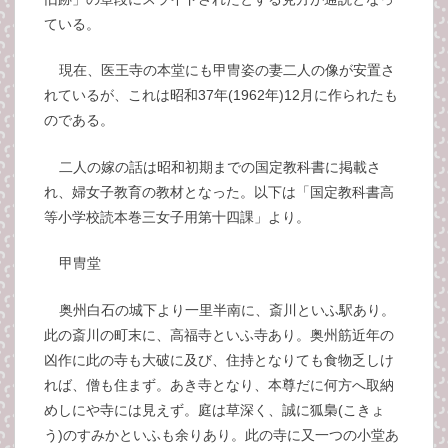
ている。
現在、医王寺の本堂にも甲冑姿の妻二人の像が安置さ
れているが、これは昭和37年(1962年)12月に作られたも
のである。
二人の嫁の話は昭和初期までの国定教科書に掲載さ
れ、婦女子教育の教材となった。以下は「国定教科書高
等小学校読本巻三女子用第十四課」より。
甲冑堂
奥州白石の城下より一里半南に、斎川といふ駅あり。
此の斎川の町末に、高福寺といふ寺あり。奥州筋近年の
凶作に此の寺も大破に及び、住持となりても食物乏しけ
れば、僧も住まず。あき寺となり、本尊だに何方へ取納
めしにや寺には見えず。庭は草深く、誠に狐梟(こきょ
う)のすみかといふも余りあり。此の寺に又一つの小堂あ