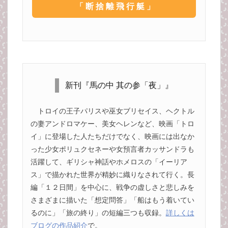
「断捨離飛行艇」
新刊『馬の中 其の参「夜」』
トロイの王子パリスや巫女ブリセイス、ヘクトル
の妻アンドロマケー、美女ヘレンなど、映画「トロ
イ」に登場した人たちだけでなく、映画には出なか
った少女ポリュクセネーや女預言者カッサンドラも
活躍して、ギリシャ神話やホメロスの「イーリア
ス」で描かれた世界が精妙に織りなされて行く。長
編「１２日間」を中心に、戦争の虚しさと悲しみを
さまざまに描いた「想定問答」「船はもう着いてい
るのに」「旅の終り」の短編三つも収録。
詳しくは
ブログの作品紹介
で。