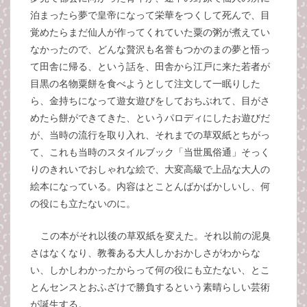
泊まったら夢で皇帝になって栄華をつくして死んで、目
覚めたらまだ仙人が作ってくれていた粟の粥が煮えてい
なかったので、どんな贅沢も名誉もつかのまの夢と悟っ
て田舎に帰る、という話を、田舎から江戸に来た若者が
目黒の名物粟餅を食べようとして注文して一眠りした
ら、金持ちになって遊女遊びをしておちぶれて、目がさ
めたら餅ができてきた、というパロディにしたお遊びだ
が、当時の流行を取り入れ、それまでの草双紙とちがっ
て、これも当時のスタイルブック「当世風俗通」そっく
りのきれいでおしゃれな絵で、大変高級で上品な大人の
絵本になっている。内容はとことんばかばかしいし、何
の役にも立たないのに。
この本がそれ以後の草双紙を変えた。それ以前の泥臭
さはなくなり、教養ある大人しかおかしさがわからな
い、しかしわかったからって何の役にも立たない、とこ
とんセンスとおふざけで勝負するという素晴らしい芸術
が誕生する。