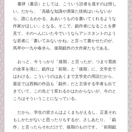
書肆（書店）としては、こういう読者を逃すのは惜し
い。だから、「高級な知識や洒落た技術はいらないか
ら、誰にもわかる、ああいうものを書いてくれるような
作家がほしい」となる。そこで、戯作者になることを夢
見て、そのへんにいた今でいうならアシスタントのよう
な若者に「書いてみないかね」と言って書かせたのが、
馬琴や一九や春水ら、後期戯作の大作家たちである。
おっと、今うっかり「後期」と言ったが、つまり寛政
の改革を境に、戯作は「前期」と「後期」に、文学史で
はわける。こういうのはあくまで文学史の用語だから、
最近では西鶴の作品も「戯作」だと主張する学者も出て
きていて、この先どう変わるかはわからないが、今のと
ころはそういうことになっている。
だから、学生の皆さんはよくまちがえるし、正直それ
もしかたがないと思ったりもするが、さしあたり、「戯
作」と言ったらそれだけで、後期のものです。「前期戯