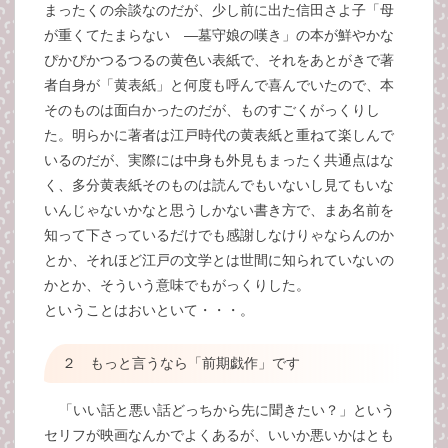
まったくの余談なのだが、少し前に出た信田さよ子「母
が重くてたまらない ―墓守娘の嘆き」の本が鮮やかな
ぴかぴかつるつるの黄色い表紙で、それをあとがきで著
者自身が「黄表紙」と何度も呼んで喜んでいたので、本
そのものは面白かったのだが、ものすごくがっくりし
た。明らかに著者は江戸時代の黄表紙と重ねて楽しんで
いるのだが、実際には中身も外見もまったく共通点はな
く、多分黄表紙そのものは読んでもいないし見てもいな
いんじゃないかなと思うしかない書き方で、まあ名前を
知って下さっているだけでも感謝しなけりゃならんのか
とか、それほど江戸の文学とは世間に知られていないの
かとか、そういう意味でもがっくりした。
ということはおいといて・・・。
２ もっと言うなら「前期戯作」です
「いい話と悪い話どっちから先に聞きたい？」という
セリフが映画なんかでよくあるが、いいか悪いかはとも