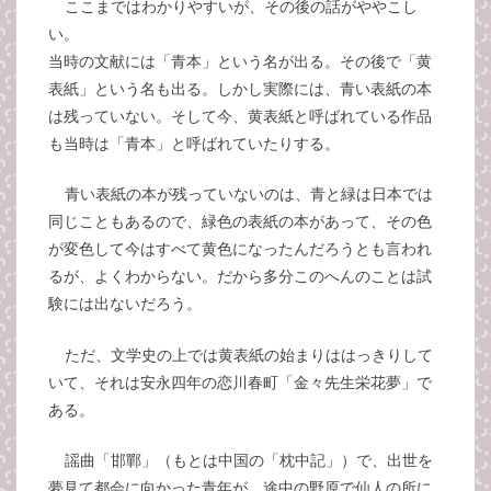
ここまではわかりやすいが、その後の話がややこし
い。
当時の文献には「青本」という名が出る。その後で「黄
表紙」という名も出る。しかし実際には、青い表紙の本
は残っていない。そして今、黄表紙と呼ばれている作品
も当時は「青本」と呼ばれていたりする。
青い表紙の本が残っていないのは、青と緑は日本では
同じこともあるので、緑色の表紙の本があって、その色
が変色して今はすべて黄色になったんだろうとも言われ
るが、よくわからない。だから多分このへんのことは試
験には出ないだろう。
ただ、文学史の上では黄表紙の始まりははっきりして
いて、それは安永四年の恋川春町「金々先生栄花夢」で
ある。
謡曲「邯鄲」（もとは中国の「枕中記」）で、出世を
夢見て都会に向かった青年が、途中の野原で仙人の所に