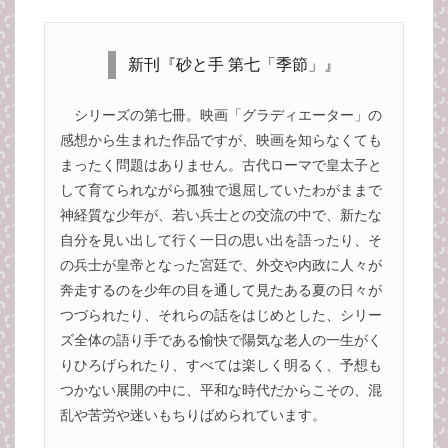
新刊『砂と手 第七「季節」』
シリーズの第七冊。映画「グラディエーター」の
感想から生まれた作品ですが、映画を知らなくても
まったく問題はありません。古代ローマで皇太子と
して育てられながら孤独で退屈していたわがままで
神経質な少年が、若い兵士との交流の中で、新たな
自分を見い出して行く一日の思い出を語ったり、そ
の兵士が皇帝となった宮廷で、外交や内政に人々が
奔走するのを少年の目を通して見たある夏の日々が
つづられたり、それらの話をはじめとした、シリー
ズ全体の語り手である愉快で陽気な老人の一生がく
りひろげられたり、すべては楽しく明るく、予想も
つかない展開の中に、平和な時代だからこその、混
乱や苦労や迷いもちりばめられています。