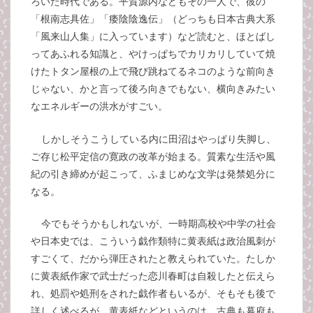
ろいた時代である。平賀源内などもその一人で、彼の
「根南志具佐」「痿陰陰逸伝」（どっちも日本古典大系
「風来山人集」に入っています）など読むと、ほとばし
ってあふれる知識と、やけっぱちでカリカリしていて焼
けたトタン屋根の上で飛び跳ねてるネコのような前向き
じゃない、かと言って後ろ向きでもない、横向きみたい
なエネルギーの洪水がすごい。
しかしそうこうしている内に田沼はやっぱり失脚し、
ご存じ松平定信の寛政の改革が始まる。質素な生活や風
紀の引き締めが起こって、ふまじめな文学は発禁処分に
なる。
今でもそうかもしれないが、一時期高校や中学の社会
や日本史では、こういう戯作類特に黄表紙は政治風刺が
すごくて、だから弾圧されたと教えられていた。たしか
に黄表紙作家で武士だった恋川春町は自殺したと伝えら
れ、処罰や処刑をされた戯作者もいるが、そもそも後で
詳しく述べるが、黄表紙などというのは、古典も幕府も