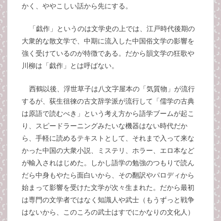
かく、ややこしい話から先にする。
「戯作」というのは文学史の上では、江戸時代後期の
大衆的な散文学で、中期に流入した中国俗文学の影響を
強く受けているのが特徴である。だから韻文学の狂歌や
川柳は「戯作」とは呼ばない。
西鶴以後、浮世草子は八文字屋本の「気質物」が流行
するが、荻生徂徠の古文辞学派が流行して「儒学の古典
は原語で読むべき」という考え方から語学ブームが起こ
り、スピードラーニングみたいな機器はない時代だか
ら、手軽に読めるテキストとして、それまで入って来な
かった中国の大衆小説、ミステリ、ホラー、エロ本など
が輸入されはじめた。しかし語学の勉強のつもりで読ん
だら中身もやたら面白いから、その翻訳やパロディから
始まって影響を受けた文学が次々生まれた。だから最初
は専門の文学者ではなく知識人や武士（もうずっと戦争
はないから、このころの武士はすでにかなりの文化人）