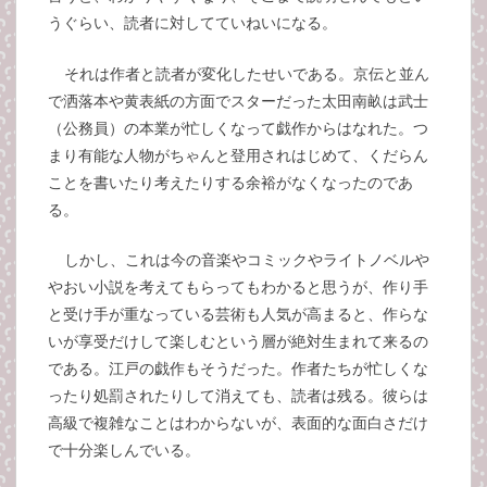
うぐらい、読者に対してていねいになる。
それは作者と読者が変化したせいである。京伝と並ん
で洒落本や黄表紙の方面でスターだった太田南畝は武士
（公務員）の本業が忙しくなって戯作からはなれた。つ
まり有能な人物がちゃんと登用されはじめて、くだらん
ことを書いたり考えたりする余裕がなくなったのであ
る。
しかし、これは今の音楽やコミックやライトノベルや
やおい小説を考えてもらってもわかると思うが、作り手
と受け手が重なっている芸術も人気が高まると、作らな
いが享受だけして楽しむという層が絶対生まれて来るの
である。江戸の戯作もそうだった。作者たちが忙しくな
ったり処罰されたりして消えても、読者は残る。彼らは
高級で複雑なことはわからないが、表面的な面白さだけ
で十分楽しんでいる。