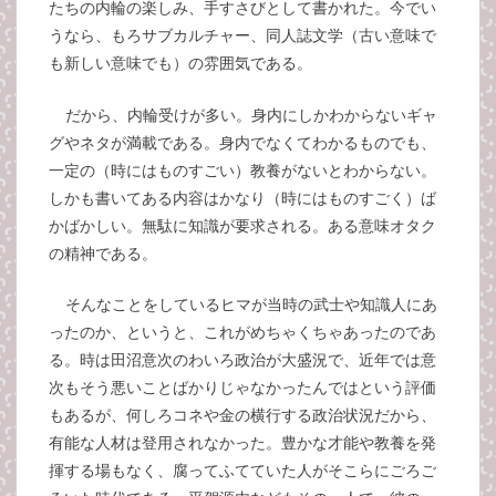
たちの内輪の楽しみ、手すさびとして書かれた。今でい
うなら、もろサブカルチャー、同人誌文学（古い意味で
も新しい意味でも）の雰囲気である。
だから、内輪受けが多い。身内にしかわからないギャ
グやネタが満載である。身内でなくてわかるものでも、
一定の（時にはものすごい）教養がないとわからない。
しかも書いてある内容はかなり（時にはものすごく）ば
かばかしい。無駄に知識が要求される。ある意味オタク
の精神である。
そんなことをしているヒマが当時の武士や知識人にあ
ったのか、というと、これがめちゃくちゃあったのであ
る。時は田沼意次のわいろ政治が大盛況で、近年では意
次もそう悪いことばかりじゃなかったんではという評価
もあるが、何しろコネや金の横行する政治状況だから、
有能な人材は登用されなかった。豊かな才能や教養を発
揮する場もなく、腐ってふてていた人がそこらにごろご