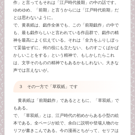
作」と言ってもそれは「江戸時代後期」の中の話です。
ゆめゆめ、「前期」と言うからには「江戸時代前期」だ
とは思わないように。
で、黄表紙は、戯作全体でも、この「前期戯作」の中で
も、最も戯作らしいと言われている作品群で、戯作の精
神を最高によく伝えている。それは「全力をふりしぼっ
て妥協せずに、何の役にも立たない、ものすごくばかば
かしいことをする」という精神で、もしかしたらこれ
は、文学そのものの精神でもあるかもしれない。大きな
声では言えないが。
３ その一方で「草双紙」です
黄表紙は「前期戯作」であるとともに、「草双紙」で
もある。
で、「草双紙」とは、江戸時代の初めからある小型の絵
本である。全ページが絵で、余白に説明や登場人物のセ
リフが書きこんである。今の漫画とちがって、セリフは