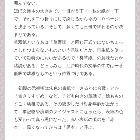
囲んでない。
ほぼ文庫本の大きさで、一冊が５丁（一枚の紙が一丁
で、それを二つ折りにして綴じるから今の１０ページ）
と決まっている。そして、多くても三冊で終わるのが決
まりである。
草双紙という名は「草野球」と同じ正式ではないちょっ
としたつまらないものという意味だとか、再生紙を使っ
ていて独特のにおいがあるので「臭草紙」の意味だとか
諸説がある。どっちみち、江戸時代の文学の中では一番
低級で幼稚なものという位置づけである。
初期の元禄頃は朱色の表紙で「さるかに合戦」とか
「舌きりすずめ」など、子ども向きの童話で、絵ももの
すごく幼稚である。その後少しだけ対象年齢が上がっ
て、軍記物や演劇のダイジェストになったら、表紙の色
も変わって真っ黒になった。赤い表紙の頃のを「赤
本」、黒くなってからは「黒本」と呼ぶ。