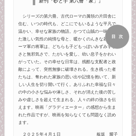
新刊『砂と手 第六冊「家」』
シリーズの第六冊。古代ローマの属領の片田舎に
住む、いつの時代も、どこにでもいるような平凡で
温かい、幸せな家族の物語。かつて山賊の一味だっ
目次
た激しい気性の純情な母と、暖かくのんきな若いロ
ーマ軍の将軍は、どちらも子どもっぽいみずみずし
さと無邪気さで、たがいを愛し、幼い息子をかわい
がっていた。その幸せな日常は、残酷な支配者と政
敵によって、突然無惨に破壊される。生き残った者
たちは、奪われた家族の思い出や記憶を抱いて、新
しい人生を切り開いて行く。ありふれた幸福な日々
の中の小さな悩みや淋しさ、それが消えた後の苦し
みや虚しさを超えて生まれる、人々の絆の強さを伝
えます。映画「グラディエーター」の感想から生ま
れた作品ですが、映画を知らなくても問題なく読め
ます。
２０２５年４月１日
板坂 耀子