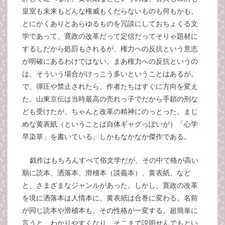
皇室も未来もどんな権威もくだらないものも何もかも、
とにかくありとあらゆるものを冗談にしておちょくる文
学であって、寛政の改革だって定信だってそりゃ題材に
するしだから処罰もされるが、権力への反抗という意志
が明確にあるわけではない。まあ権力への反抗というの
は、そういう場合がけっこう多いということはあるが。
で、弾圧や禁止されたら、作者たちはすぐに方向を変え
た。山東京伝は当時最高の売れっ子でだから手鎖の刑な
ども受けたが、ちゃんと改革の精神にのっとった、まじ
めな黄表紙（ということば自体ギャグっぽいが）「心学
早染草」を書いている。しかもなかなか傑作である。
戯作はもちろんすべて俗文学だが、その中で格が高い
順に読本、洒落本、滑稽本（談義本）、黄表紙、など
と、さまざまなジャンルがあった。しかし、寛政の改革
を境に洒落本は人情本に、黄表紙は合巻に変わる。名前
が同じ読本や滑稽本も、その性格が一変する。超簡単に
言うと、わかりやすくなり、そこまで説明せんでもとい