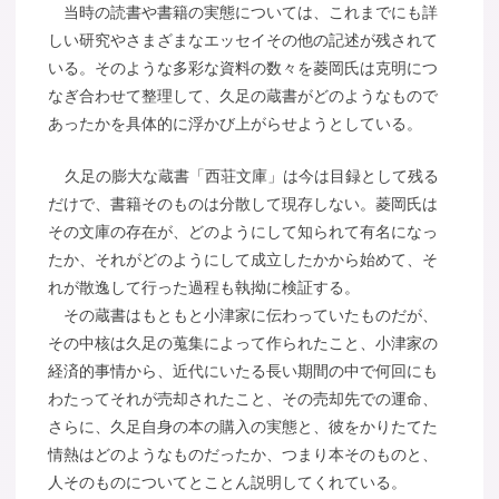
当時の読書や書籍の実態については、これまでにも詳
しい研究やさまざまなエッセイその他の記述が残されて
いる。そのような多彩な資料の数々を菱岡氏は克明につ
なぎ合わせて整理して、久足の蔵書がどのようなもので
あったかを具体的に浮かび上がらせようとしている。
久足の膨大な蔵書「西荘文庫」は今は目録として残る
だけで、書籍そのものは分散して現存しない。菱岡氏は
その文庫の存在が、どのようにして知られて有名になっ
たか、それがどのようにして成立したかから始めて、そ
れが散逸して行った過程も執拗に検証する。
その蔵書はもともと小津家に伝わっていたものだが、
その中核は久足の蒐集によって作られたこと、小津家の
経済的事情から、近代にいたる長い期間の中で何回にも
わたってそれが売却されたこと、その売却先での運命、
さらに、久足自身の本の購入の実態と、彼をかりたてた
情熱はどのようなものだったか、つまり本そのものと、
人そのものについてとことん説明してくれている。