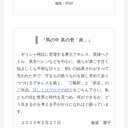
価格：¥500
『馬の中 其の壱「炎」』
ギリシャ神話に登場する勇士アキレス、英雄ヘク
トル、美女ヘレンなどを中心に、彼らが過ごす甘く
悩ましくも平和な日々と、戦いの結果それがすべて
失われた中で、守るもの救うものを探し求めて走り
つづけるアキレスを描く、「三幅対」と「疾走」の
二作品。
詳しくはブログの紹介
をごらん下さい。私
たちの住む世界と時代を見つめ、何ができるか、ど
う生きるかを考える手がかりになればと願っていま
す。
２０２５年５月２７日
板坂 耀子