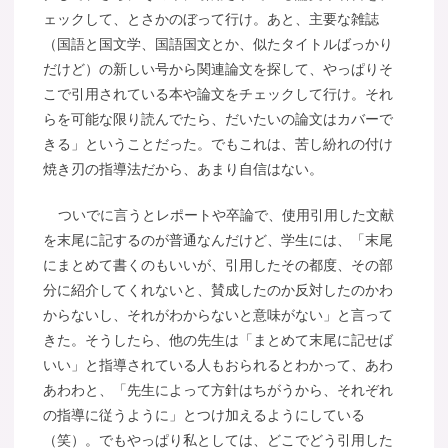
ェックして、とさかのぼって行け。あと、主要な雑誌
（国語と国文学、国語国文とか、似たタイトルばっかり
だけど）の新しい号から関連論文を探して、やっぱりそ
こで引用されている本や論文をチェックして行け。それ
らを可能な限り読んでたら、だいたいの論文はカバーで
きる」ということだった。でもこれは、苦し紛れの付け
焼き刃の指導法だから、あまり自信はない。
ついでに言うとレポートや卒論で、使用引用した文献
を末尾に記するのが普通なんだけど、学生には、「末尾
にまとめて書くのもいいが、引用したその都度、その部
分に紹介してくれないと、賛成したのか反対したのかわ
からないし、それがわからないと意味がない」と言って
きた。そうしたら、他の先生は「まとめて末尾に記せば
いい」と指導されている人もおられるとわかって、あわ
あわわと、「先生によって方針はちがうから、それぞれ
の指導に従うように」とつけ加えるようにしている
（笑）。でもやっぱり私としては、どこでどう引用した