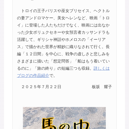
トロイの王子パリスや巫女ブリセイス、ヘクトル
の妻アンドロマケー、美女ヘレンなど、映画「トロ
イ」に登場した人たちだけでなく、映画には出なか
った少女ポリュクセネーや女預言者カッサンドラも
活躍して、ギリシャ神話やホメロスの「イーリア
ス」で描かれた世界が精妙に織りなされて行く。長
編「１２日間」を中心に、戦争の虚しさと悲しみを
さまざまに描いた「想定問答」「船はもう着いてい
るのに」「旅の終り」の短編三つも収録。
詳しくは
ブログの作品紹介
で。
２０２５年７月２２日
板坂 耀子