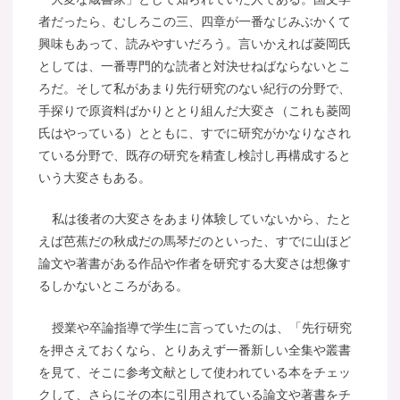
者だったら、むしろこの三、四章が一番なじみぶかくて
興味もあって、読みやすいだろう。言いかえれば菱岡氏
としては、一番専門的な読者と対決せねばならないとこ
ろだ。そして私があまり先行研究のない紀行の分野で、
手探りで原資料ばかりととり組んだ大変さ（これも菱岡
氏はやっている）とともに、すでに研究がかなりなされ
ている分野で、既存の研究を精査し検討し再構成すると
いう大変さもある。
私は後者の大変さをあまり体験していないから、たと
えば芭蕉だの秋成だの馬琴だのといった、すでに山ほど
論文や著書がある作品や作者を研究する大変さは想像す
るしかないところがある。
授業や卒論指導で学生に言っていたのは、「先行研究
を押さえておくなら、とりあえず一番新しい全集や叢書
を見て、そこに参考文献として使われている本をチェッ
クして、さらにその本に引用されている論文や著書をチ