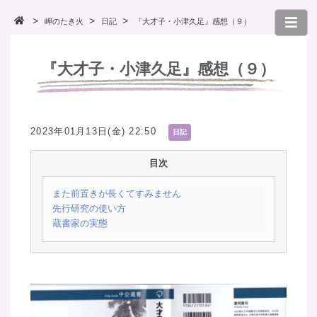
岬のたき火
日記
『大才子・小津久足』感想（９）
『大才子・小津久足』感想（９）
2023年01月13日(金) 22:50
日記
目次
また前置きが長くてすみません
先行研究の使い方
蔵書家の実態