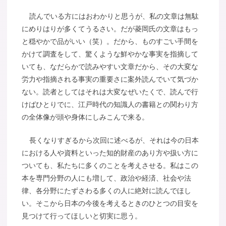
読んでいる方にはおわかりと思うが、私の文章は無駄
にめりはりが多くてうるさい。だが菱岡氏の文章はもっ
と穏やかで品がいい（笑）。だから、ものすごい手間を
かけて調査をして、驚くような鮮やかな事実を指摘して
いても、なだらかで読みやすい文章だから、その大変な
労力や指摘される事実の重要さに案外読んでいて気づか
ない。読者としてはそれは大変なぜいたくで、読んで行
けばひとりでに、江戸時代の知識人の書籍との関わり方
の全体像が頭や身体にしみこんで来る。
長くなりすぎるから次回に述べるが、それは今の日本
における人や資料といった知的財産のあり方や扱い方に
ついても、私たちに多くのことを考えさせる。私はこの
本を専門分野の人にも増して、政治や経済、社会や法
律、各分野にたずさわる多くの人に絶対に読んでほし
い。そこから日本の今後を考えるときのひとつの目安を
見つけて行ってほしいと切実に思う。