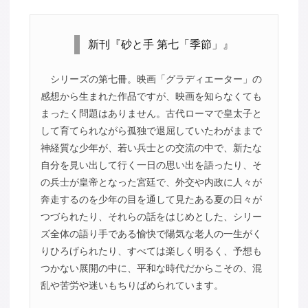
新刊『砂と手 第七「季節」』
シリーズの第七冊。映画「グラディエーター」の
感想から生まれた作品ですが、映画を知らなくても
まったく問題はありません。古代ローマで皇太子と
して育てられながら孤独で退屈していたわがままで
神経質な少年が、若い兵士との交流の中で、新たな
自分を見い出して行く一日の思い出を語ったり、そ
の兵士が皇帝となった宮廷で、外交や内政に人々が
奔走するのを少年の目を通して見たある夏の日々が
つづられたり、それらの話をはじめとした、シリー
ズ全体の語り手である愉快で陽気な老人の一生がく
りひろげられたり、すべては楽しく明るく、予想も
つかない展開の中に、平和な時代だからこその、混
乱や苦労や迷いもちりばめられています。