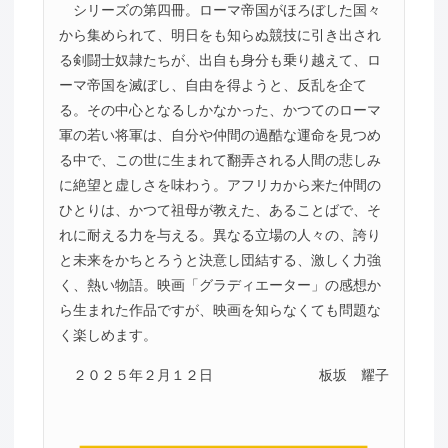
シリーズの第四冊。ローマ帝国がほろぼした国々
から集められて、明日をも知らぬ競技に引き出され
る剣闘士奴隷たちが、出自も身分も乗り越えて、ロ
ーマ帝国を滅ぼし、自由を得ようと、反乱を企て
る。その中心となるしかなかった、かつてのローマ
軍の若い将軍は、自分や仲間の過酷な運命を見つめ
る中で、この世に生まれて翻弄される人間の悲しみ
に絶望と虚しさを味わう。アフリカから来た仲間の
ひとりは、かつて祖母が教えた、あることばで、そ
れに耐える力を与える。異なる立場の人々の、誇り
と未来をかちとろうと決意し団結する、激しく力強
く、熱い物語。映画「グラディエーター」の感想か
ら生まれた作品ですが、映画を知らなくても問題な
く楽しめます。
２０２５年２月１２日
板坂 耀子