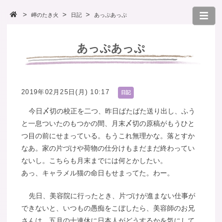
岬のたき火
日記
あっぷあっぷ
あっぷあっぷ
2019年02月25日(月) 10:17
日記
今日〆切の校正を二つ、昨日ばたばた送り出し、ふう
と一息ついたのもつかの間、月末〆切の原稿がもうひと
つ目の前にせまっている。もうこれ無理かな。落とすか
なあ。家の片づけや荷物の仕分けもまだまだ終わってい
ないし。こちらも月末までには何とかしたい。
あっ、キャラメル猫の命日もせまってた。わー。
先日、美容院に行ったとき、片づけが進まない仕事が
できないと、いつもの愚痴をこぼしたら、美容師のお兄
さんは、五月の十連休に日本人がどうするかを気にして