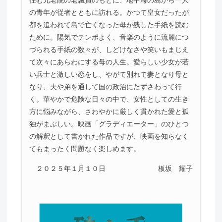
住む元老院の老議員のもとに、地中海の島から一人
の青年が従者とともに訪れる。かつて皇女だったが
都を追われて島で亡くなった母が残した手紙を読む
ために。陽気でテンポよく、音楽のように流麗につ
づられる手紙の数々が、しどけなさや笑いもまじえ
て次々にあらわにする母の人生。愛らしい少女が若
い兵士と激しい恋をし、やがて別れて妻となり母と
なり、夫や弟を通して国の政治にたずさわって行
く。華やかで危険な日々の中で、女性としての生き
方に悩みながら、さわやかに厳しく貫かれた愛と孤
独がまぶしい。映画「グラディエーター」のひとつ
の解釈として書かれた作品ですが、映画を知らなく
てもまったく問題なく楽しめます。
２０２５年１月１０日
板坂 耀子