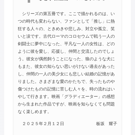
シリーズの第五冊です。ここで描かれるのは、い
つの時代も変わらない、ファンとして「推し」に熱
狂する人々の、ときめきや悲しみ、対立や孤立、笑
いと涙です。古代ローマのコロセウムで戦う一人の
剣闘士に夢中になった、平凡な一人の女性は、どの
ように彼を愛し、応援し、仲間と交流したのでしょ
う。彼女が偶然飼うことになった、狼のような犬に
もまた、彼女の知らない思いがけない過去があった
し、仲間の一人の美少女にも悲しい結婚の記憶があ
りました。さまざまな愛のかたちで、失ったものや
傷つけたものの記憶に苦しむ人々を、時の流れはい
やして行きます。映画「グラディエーター」の感想
から生まれた作品ですが、映画を知らなくても問題
なく楽しめます。
２０２５年２月１２日
板坂 耀子