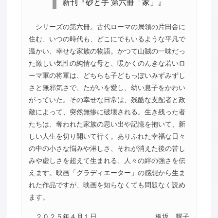
新刊『砂と手 第六冊「家」』
シリーズの第六冊。古代ローマの属領の片田舎に
住む、いつの時代も、どこにでもいるような平凡で
温かい、幸せな家族の物語。かつて山賊の一味だっ
た激しい気性の純情な母と、暖かくのんきな若いロ
ーマ軍の将軍は、どちらも子どもっぽいみずみずし
さと無邪気さで、たがいを愛し、幼い息子をかわい
がっていた。その幸せな日常は、残酷な支配者と政
敵によって、突然無惨に破壊される。生き残った者
たちは、奪われた家族の思い出や記憶を抱いて、新
しい人生を切り開いて行く。ありふれた幸福な日々
の中の小さな悩みや淋しさ、それが消えた後の苦し
みや虚しさを超えて生まれる、人々の絆の強さを伝
えます。映画「グラディエーター」の感想から生ま
れた作品ですが、映画を知らなくても問題なく読め
ます。
２０２５年４月１日
板坂 耀子