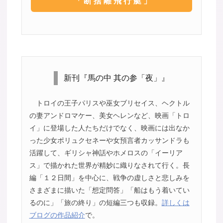
「断捨離飛行艇」
新刊『馬の中 其の参「夜」』
トロイの王子パリスや巫女ブリセイス、ヘクトル
の妻アンドロマケー、美女ヘレンなど、映画「トロ
イ」に登場した人たちだけでなく、映画には出なか
った少女ポリュクセネーや女預言者カッサンドラも
活躍して、ギリシャ神話やホメロスの「イーリア
ス」で描かれた世界が精妙に織りなされて行く。長
編「１２日間」を中心に、戦争の虚しさと悲しみを
さまざまに描いた「想定問答」「船はもう着いてい
るのに」「旅の終り」の短編三つも収録。
詳しくは
ブログの作品紹介
で。