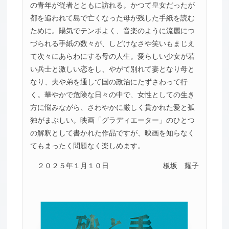
の青年が従者とともに訪れる。かつて皇女だったが
都を追われて島で亡くなった母が残した手紙を読む
ために。陽気でテンポよく、音楽のように流麗につ
づられる手紙の数々が、しどけなさや笑いもまじえ
て次々にあらわにする母の人生。愛らしい少女が若
い兵士と激しい恋をし、やがて別れて妻となり母と
なり、夫や弟を通して国の政治にたずさわって行
く。華やかで危険な日々の中で、女性としての生き
方に悩みながら、さわやかに厳しく貫かれた愛と孤
独がまぶしい。映画「グラディエーター」のひとつ
の解釈として書かれた作品ですが、映画を知らなく
てもまったく問題なく楽しめます。
２０２５年１月１０日
板坂 耀子