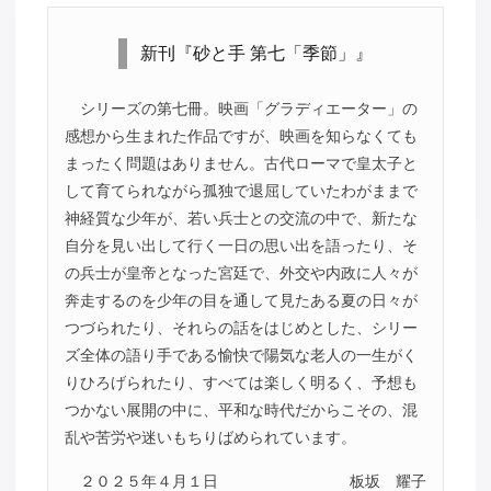
新刊『砂と手 第七「季節」』
シリーズの第七冊。映画「グラディエーター」の
感想から生まれた作品ですが、映画を知らなくても
まったく問題はありません。古代ローマで皇太子と
して育てられながら孤独で退屈していたわがままで
神経質な少年が、若い兵士との交流の中で、新たな
自分を見い出して行く一日の思い出を語ったり、そ
の兵士が皇帝となった宮廷で、外交や内政に人々が
奔走するのを少年の目を通して見たある夏の日々が
つづられたり、それらの話をはじめとした、シリー
ズ全体の語り手である愉快で陽気な老人の一生がく
りひろげられたり、すべては楽しく明るく、予想も
つかない展開の中に、平和な時代だからこその、混
乱や苦労や迷いもちりばめられています。
２０２５年４月１日
板坂 耀子