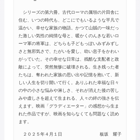
シリーズの第六冊。古代ローマの属領の片田舎に
住む、いつの時代も、どこにでもいるような平凡で
温かい、幸せな家族の物語。かつて山賊の一味だっ
た激しい気性の純情な母と、暖かくのんきな若いロ
ーマ軍の将軍は、どちらも子どもっぽいみずみずし
さと無邪気さで、たがいを愛し、幼い息子をかわい
がっていた。その幸せな日常は、残酷な支配者と政
敵によって、突然無惨に破壊される。生き残った者
たちは、奪われた家族の思い出や記憶を抱いて、新
しい人生を切り開いて行く。ありふれた幸福な日々
の中の小さな悩みや淋しさ、それが消えた後の苦し
みや虚しさを超えて生まれる、人々の絆の強さを伝
えます。映画「グラディエーター」の感想から生ま
れた作品ですが、映画を知らなくても問題なく読め
ます。
２０２５年４月１日
板坂 耀子