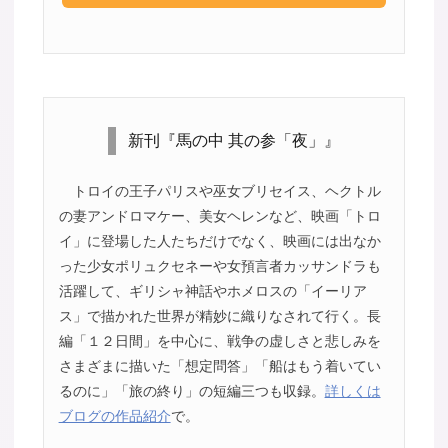
新刊『馬の中 其の参「夜」』
トロイの王子パリスや巫女ブリセイス、ヘクトル
の妻アンドロマケー、美女ヘレンなど、映画「トロ
イ」に登場した人たちだけでなく、映画には出なか
った少女ポリュクセネーや女預言者カッサンドラも
活躍して、ギリシャ神話やホメロスの「イーリア
ス」で描かれた世界が精妙に織りなされて行く。長
編「１２日間」を中心に、戦争の虚しさと悲しみを
さまざまに描いた「想定問答」「船はもう着いてい
るのに」「旅の終り」の短編三つも収録。
詳しくは
ブログの作品紹介
で。