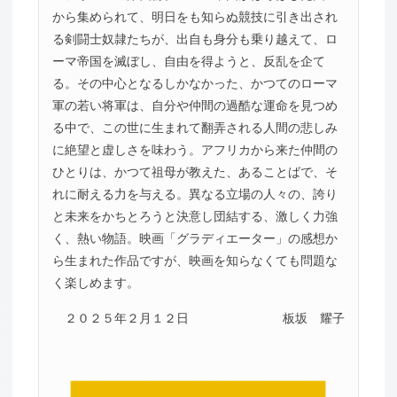
から集められて、明日をも知らぬ競技に引き出され
る剣闘士奴隷たちが、出自も身分も乗り越えて、ロ
ーマ帝国を滅ぼし、自由を得ようと、反乱を企て
る。その中心となるしかなかった、かつてのローマ
軍の若い将軍は、自分や仲間の過酷な運命を見つめ
る中で、この世に生まれて翻弄される人間の悲しみ
に絶望と虚しさを味わう。アフリカから来た仲間の
ひとりは、かつて祖母が教えた、あることばで、そ
れに耐える力を与える。異なる立場の人々の、誇り
と未来をかちとろうと決意し団結する、激しく力強
く、熱い物語。映画「グラディエーター」の感想か
ら生まれた作品ですが、映画を知らなくても問題な
く楽しめます。
２０２５年２月１２日
板坂 耀子