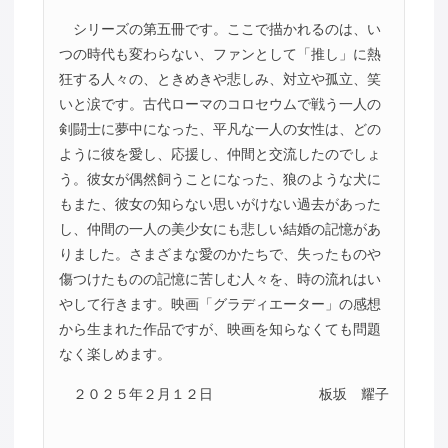
シリーズの第五冊です。ここで描かれるのは、い
つの時代も変わらない、ファンとして「推し」に熱
狂する人々の、ときめきや悲しみ、対立や孤立、笑
いと涙です。古代ローマのコロセウムで戦う一人の
剣闘士に夢中になった、平凡な一人の女性は、どの
ように彼を愛し、応援し、仲間と交流したのでしょ
う。彼女が偶然飼うことになった、狼のような犬に
もまた、彼女の知らない思いがけない過去があった
し、仲間の一人の美少女にも悲しい結婚の記憶があ
りました。さまざまな愛のかたちで、失ったものや
傷つけたものの記憶に苦しむ人々を、時の流れはい
やして行きます。映画「グラディエーター」の感想
から生まれた作品ですが、映画を知らなくても問題
なく楽しめます。
２０２５年２月１２日
板坂 耀子