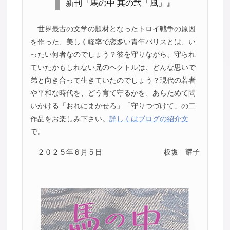
新刊『馬の中 其の弐「風」』
世界最古の文学の題材となったトロイ戦争の原因
を作った、美しく軽率で恋多い青年パリスとは、い
ったい何者なのでしょう？彼を守りながら、守られ
ていたかもしれない兄のヘクトルは、どんな思いで
弟と向き合って生きていたのでしょう？現代の若者
や平和な時代を、どう育て守るかを、あらためて問
いかける「おれにまかせろ」「守りつづけて」の二
作品をお楽しみ下さい。
詳しくはブログの紹介文
で。
２０２５年６月５日
板坂 耀子