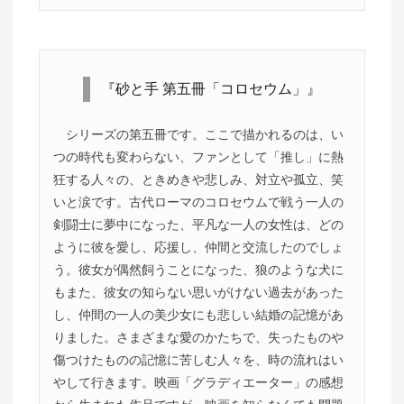
『砂と手 第五冊「コロセウム」』
シリーズの第五冊です。ここで描かれるのは、い
つの時代も変わらない、ファンとして「推し」に熱
狂する人々の、ときめきや悲しみ、対立や孤立、笑
いと涙です。古代ローマのコロセウムで戦う一人の
剣闘士に夢中になった、平凡な一人の女性は、どの
ように彼を愛し、応援し、仲間と交流したのでしょ
う。彼女が偶然飼うことになった、狼のような犬に
もまた、彼女の知らない思いがけない過去があった
し、仲間の一人の美少女にも悲しい結婚の記憶があ
りました。さまざまな愛のかたちで、失ったものや
傷つけたものの記憶に苦しむ人々を、時の流れはい
やして行きます。映画「グラディエーター」の感想