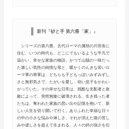
新刊『砂と手 第六冊「家」』
シリーズの第六冊。古代ローマの属領の片田舎に
住む、いつの時代も、どこにでもいるような平凡で
温かい、幸せな家族の物語。かつて山賊の一味だっ
た激しい気性の純情な母と、暖かくのんきな若いロ
ーマ軍の将軍は、どちらも子どもっぽいみずみずし
さと無邪気さで、たがいを愛し、幼い息子をかわい
がっていた。その幸せな日常は、残酷な支配者と政
敵によって、突然無惨に破壊される。生き残った者
たちは、奪われた家族の思い出や記憶を抱いて、新
しい人生を切り開いて行く。ありふれた幸福な日々
の中の小さな悩みや淋しさ、それが消えた後の苦し
みや虚しさを超えて生まれる、人々の絆の強さを伝