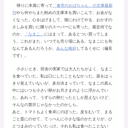
帰りに本屋に寄って
「食堂のおばちゃん」の文庫最新
刊
やら何やらまた軽めの文庫本を買いこんで、お金がな
くなった。心をはげまして、猫にわけてやる、おかずの
さしみを買いに隣りのスーパーにも寄った。最近何でな
のか、
「なまこ」
にはまって、あるとつい買ってしま
う。これがまた、いつでも売り場にある。なまこにも旬
なんてあるんだろうか。
あんな格好
してるくせに（偏見
です）。
小さいとき、田舎の実家では大人たちがよく、なまこ
を食べていた。私は口にしたこともなかった。器をはっ
きり覚えていないが、多分決まっていて、なまこの真ん
中にはいつも小さい卵がお月さまのように浮かんでい
た。あれって、うずらの卵だったとしか思えないけど、
そんなの贅沢じゃなかったのかしら。
あと、トマトもよく食卓にのぼった。皮をむいて、まる
ごと皿にのせて、てっぺんに小さな塩のかたまりが、ひ
とつまみのっていたっけ。それも私は食べたことない