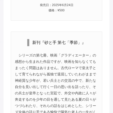
発売日：2025年6月24日
価格：¥500
新刊『砂と手 第七「季節」』
シリーズの第七冊。映画「グラディエーター」の
感想から生まれた作品ですが、映画を知らなくても
まったく問題はありません。古代ローマで皇太子と
して育てられながら孤独で退屈していたわがままで
神経質な少年が、若い兵士との交流の中で、新たな
自分を見い出して行く一日の思い出を語ったり、そ
の兵士が皇帝となった宮廷で、外交や内政に人々が
奔走するのを少年の目を通して見たある夏の日々が
つづられたり、それらの話をはじめとした、シリー
ズ全体の語り手である愉快で陽気な老人の一生がく