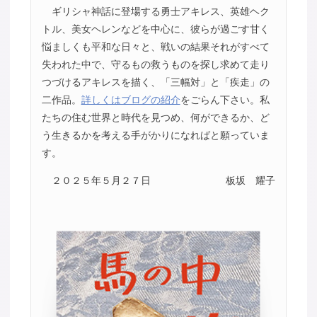
ギリシャ神話に登場する勇士アキレス、英雄ヘク
トル、美女ヘレンなどを中心に、彼らが過ごす甘く
悩ましくも平和な日々と、戦いの結果それがすべて
失われた中で、守るもの救うものを探し求めて走り
つづけるアキレスを描く、「三幅対」と「疾走」の
二作品。
詳しくはブログの紹介
をごらん下さい。私
たちの住む世界と時代を見つめ、何ができるか、ど
う生きるかを考える手がかりになればと願っていま
す。
２０２５年５月２７日
板坂 耀子