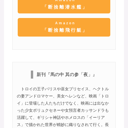
Amazon
「断捨離潜水艦」
Amazon
「断捨離飛行艇」
新刊『馬の中 其の参「夜」』
トロイの王子パリスや巫女ブリセイス、ヘクトル
の妻アンドロマケー、美女ヘレンなど、映画「トロ
イ」に登場した人たちだけでなく、映画には出なか
った少女ポリュクセネーや女預言者カッサンドラも
活躍して、ギリシャ神話やホメロスの「イーリア
ス」で描かれた世界が精妙に織りなされて行く。長