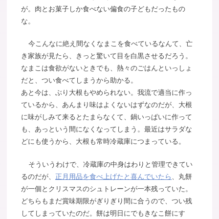
が。肉とお菓子しか食べない偏食の子どもだったもの
な。
今こんなに絶え間なくなまこを食べているなんて、亡
き家族が見たら、きっと驚いて目を白黒させるだろう。
なまこは食欲がないときでも、熱々のごはんといっしょ
だと、つい食べてしまうから助かる。
あと今は、ぶり大根もやめられない。我流で適当に作っ
ているから、あんまり味はよくないはずなのだが、大根
に味がしみて来るとたまらなくて、鍋いっぱいに作って
も、あっという間になくなってしまう。最近はサラダな
どにも使うから、大根も常時冷蔵庫につまっている。
そういうわけで、冷蔵庫の中身はわりと管理できてい
るのだが、
正月用品を食べ上げたと喜んでいたら
、丸餅
が一個とクリスマスのシュトレーンが一本残っていた。
どちらもまだ賞味期限がぎりぎり間に合うので、つい残
してしまっていたのだ。餅は明日にでもきなこ餅にす