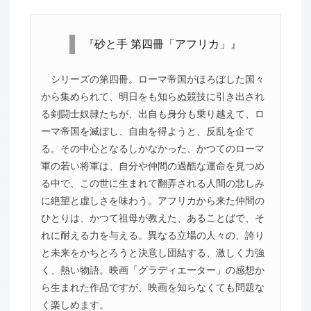
『砂と手 第四冊「アフリカ」』
シリーズの第四冊。ローマ帝国がほろぼした国々
から集められて、明日をも知らぬ競技に引き出され
る剣闘士奴隷たちが、出自も身分も乗り越えて、ロ
ーマ帝国を滅ぼし、自由を得ようと、反乱を企て
る。その中心となるしかなかった、かつてのローマ
軍の若い将軍は、自分や仲間の過酷な運命を見つめ
る中で、この世に生まれて翻弄される人間の悲しみ
に絶望と虚しさを味わう。アフリカから来た仲間の
ひとりは、かつて祖母が教えた、あることばで、そ
れに耐える力を与える。異なる立場の人々の、誇り
と未来をかちとろうと決意し団結する、激しく力強
く、熱い物語。映画「グラディエーター」の感想か
ら生まれた作品ですが、映画を知らなくても問題な
く楽しめます。