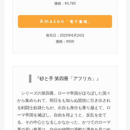
価格：¥3,760
Amazon
「電子書籍」
発売日：2025年6月24日
価格：¥500
『砂と手 第四冊「アフリカ」』
シリーズの第四冊。ローマ帝国がほろぼした国々
から集められて、明日をも知らぬ競技に引き出され
る剣闘士奴隷たちが、出自も身分も乗り越えて、ロ
ーマ帝国を滅ぼし、自由を得ようと、反乱を企て
る。その中心となるしかなかった、かつてのローマ
軍の若い将軍は、自分や仲間の過酷な運命を見つめ