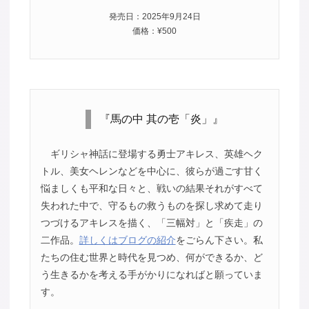
発売日：2025年9月24日
価格：¥500
『馬の中 其の壱「炎」』
ギリシャ神話に登場する勇士アキレス、英雄ヘク
トル、美女ヘレンなどを中心に、彼らが過ごす甘く
悩ましくも平和な日々と、戦いの結果それがすべて
失われた中で、守るもの救うものを探し求めて走り
つづけるアキレスを描く、「三幅対」と「疾走」の
二作品。
詳しくはブログの紹介
をごらん下さい。私
たちの住む世界と時代を見つめ、何ができるか、ど
う生きるかを考える手がかりになればと願っていま
す。