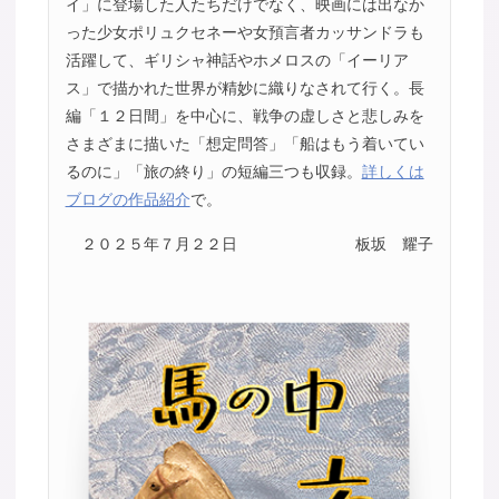
イ」に登場した人たちだけでなく、映画には出なか
った少女ポリュクセネーや女預言者カッサンドラも
活躍して、ギリシャ神話やホメロスの「イーリア
ス」で描かれた世界が精妙に織りなされて行く。長
編「１２日間」を中心に、戦争の虚しさと悲しみを
さまざまに描いた「想定問答」「船はもう着いてい
るのに」「旅の終り」の短編三つも収録。
詳しくは
ブログの作品紹介
で。
２０２５年７月２２日
板坂 耀子