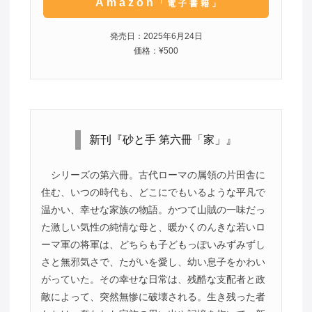
Amazon
「電子書籍」
発売日：2025年6月24日
価格：¥500
新刊『砂と手 第六冊「家」』
シリーズの第六冊。古代ローマの属領の片田舎に
住む、いつの時代も、どこにでもいるような平凡で
温かい、幸せな家族の物語。かつて山賊の一味だっ
た激しい気性の純情な母と、暖かくのんきな若いロ
ーマ軍の将軍は、どちらも子どもっぽいみずみずし
さと無邪気さで、たがいを愛し、幼い息子をかわい
がっていた。その幸せな日常は、残酷な支配者と政
敵によって、突然無惨に破壊される。生き残った者