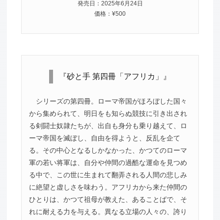
発売日：2025年6月24日
価格：¥500
『砂と手 第四冊「アフリカ」』
シリーズの第四冊。ローマ帝国がほろぼした国々
から集められて、明日をも知らぬ競技に引き出され
る剣闘士奴隷たちが、出自も身分も乗り越えて、ロ
ーマ帝国を滅ぼし、自由を得ようと、反乱を企て
る。その中心となるしかなかった、かつてのローマ
軍の若い将軍は、自分や仲間の過酷な運命を見つめ
る中で、この世に生まれて翻弄される人間の悲しみ
に絶望と虚しさを味わう。アフリカから来た仲間の
ひとりは、かつて祖母が教えた、あることばで、そ
れに耐える力を与える。異なる立場の人々の、誇り