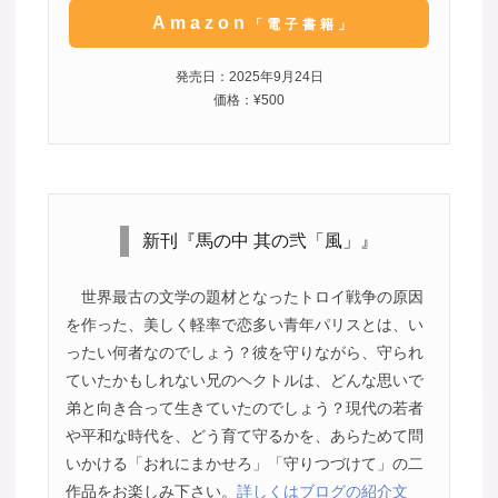
Amazon
「電子書籍」
発売日：2025年9月24日
価格：¥500
新刊『馬の中 其の弐「風」』
世界最古の文学の題材となったトロイ戦争の原因
を作った、美しく軽率で恋多い青年パリスとは、い
ったい何者なのでしょう？彼を守りながら、守られ
ていたかもしれない兄のヘクトルは、どんな思いで
弟と向き合って生きていたのでしょう？現代の若者
や平和な時代を、どう育て守るかを、あらためて問
いかける「おれにまかせろ」「守りつづけて」の二
作品をお楽しみ下さい。
詳しくはブログの紹介文