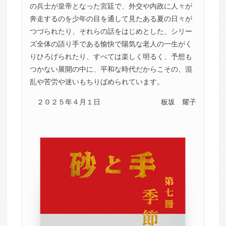
の兵士が皇帝となった宮廷で、外交や内政に人々が
奔走するのを少年の目を通して見たある夏の日々が
つづられたり、それらの話をはじめとした、シリー
ズ全体の語り手である愉快で陽気な老人の一生がく
りひろげられたり、すべては楽しく明るく、予想も
つかない展開の中に、平和な時代だからこその、混
乱や苦労や迷いもちりばめられています。
２０２５年４月１日
板坂 耀子