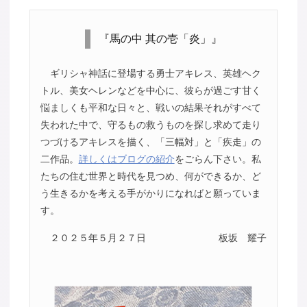
『馬の中 其の壱「炎」』
ギリシャ神話に登場する勇士アキレス、英雄ヘク
トル、美女ヘレンなどを中心に、彼らが過ごす甘く
悩ましくも平和な日々と、戦いの結果それがすべて
失われた中で、守るもの救うものを探し求めて走り
つづけるアキレスを描く、「三幅対」と「疾走」の
二作品。
詳しくはブログの紹介
をごらん下さい。私
たちの住む世界と時代を見つめ、何ができるか、ど
う生きるかを考える手がかりになればと願っていま
す。
２０２５年５月２７日
板坂 耀子