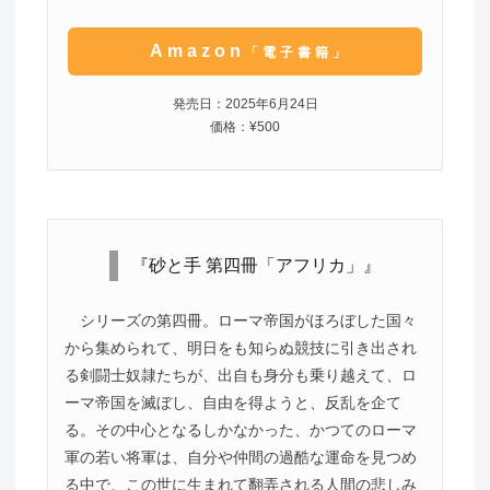
Amazon
「電子書籍」
発売日：2025年6月24日
価格：¥500
『砂と手 第四冊「アフリカ」』
シリーズの第四冊。ローマ帝国がほろぼした国々
から集められて、明日をも知らぬ競技に引き出され
る剣闘士奴隷たちが、出自も身分も乗り越えて、ロ
ーマ帝国を滅ぼし、自由を得ようと、反乱を企て
る。その中心となるしかなかった、かつてのローマ
軍の若い将軍は、自分や仲間の過酷な運命を見つめ
る中で、この世に生まれて翻弄される人間の悲しみ