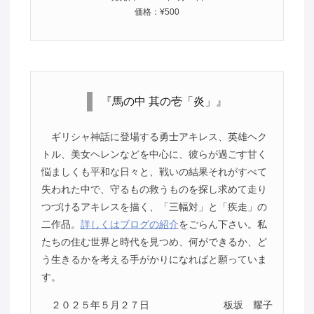
価格：¥500
『馬の中 其の壱「炎」』
ギリシャ神話に登場する勇士アキレス、英雄ヘク
トル、美女ヘレンなどを中心に、彼らが過ごす甘く
悩ましくも平和な日々と、戦いの結果それがすべて
失われた中で、守るもの救うものを探し求めて走り
つづけるアキレスを描く、「三幅対」と「疾走」の
二作品。
詳しくはブログの紹介
をごらん下さい。私
たちの住む世界と時代を見つめ、何ができるか、ど
う生きるかを考える手がかりになればと願っていま
す。
２０２５年５月２７日
板坂 耀子