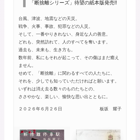
「断捨離シリーズ」待望の紙本版発売!!
台風、津波、地震などの天災。
戦争、火事、事故、犯罪などの人災。
そして、一番やりきれない、身近な人の善意。
どれも、突然訪れて、人のすべてを奪います。
過去も、未来も、生き方も。
数年前、私にもそれが起こって、その傷はまだ癒え
ません。
せめて、「断捨離」に関わるすべての人たちに、
それを、少しでも知っていただければと願います。
いずれは消え去る数々のものたちとの、
ささやかな、楽しい、愉快な思い出とともに。
２０２６年６月２６日
板坂 耀子