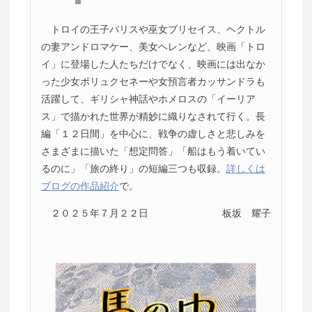
トロイの王子パリスや巫女ブリセイス、ヘクトル
の妻アンドロマケー、美女ヘレンなど、映画「トロ
イ」に登場した人たちだけでなく、映画には出なか
った少女ポリュクセネーや女預言者カッサンドラも
活躍して、ギリシャ神話やホメロスの「イーリア
ス」で描かれた世界が精妙に織りなされて行く。長
編「１２日間」を中心に、戦争の虚しさと悲しみを
さまざまに描いた「想定問答」「船はもう着いてい
るのに」「旅の終り」の短編三つも収録。
詳しくは
ブログの作品紹介
で。
２０２５年７月２２日
板坂 耀子