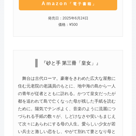
Amazon
「電子書籍」
発売日：2025年6月24日
価格：¥500
『砂と手 第三冊「皇女」』
舞台は古代ローマ。豪奢をきわめた広大な屋敷に
住む元老院の老議員のもとに、地中海の島から一人
の青年が従者とともに訪れる。かつて皇女だったが
都を追われて島で亡くなった母が残した手紙を読む
ために。陽気でテンポよく、音楽のように流麗につ
づられる手紙の数々が、しどけなさや笑いもまじえ
て次々にあらわにする母の人生。愛らしい少女が若
い兵士と激しい恋をし、やがて別れて妻となり母と