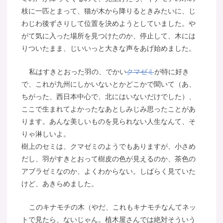
枝に一匹とまって、猫が木から降りるときみたいに、じ
わじわ後ずさりして位置を決めようとしていました。や
がて気に入った場所を見つけたのか、停止して、木には
りついたまま、じいいっと大きな声をあげ始めました。
私はすきとおった羽の、でかい
クマゼミ
が特に好き
で、これが九州にしかいないとかどこかで聞いて（あ、
ちがった、西日本中心で、北にはいないだけでした）、
ここで生まれてよかったなあとしみじみ思ったことがあ
ります。あんな美しいものを見られない人生なんて、そ
りゃ淋しいよ。
樹上のセミは、クマゼミのようでもありますが、小さめ
だし、羽がすきとおって樹皮の色が見えるのか、茶色の
アブラゼミなのか、よくわからない。しばらく見ていた
けど、あきらめました。
このキナモチの木（やだ、これもキナモチなんてネッ
トで見たら、ないじゃん。植木屋さんでは絶対そういう