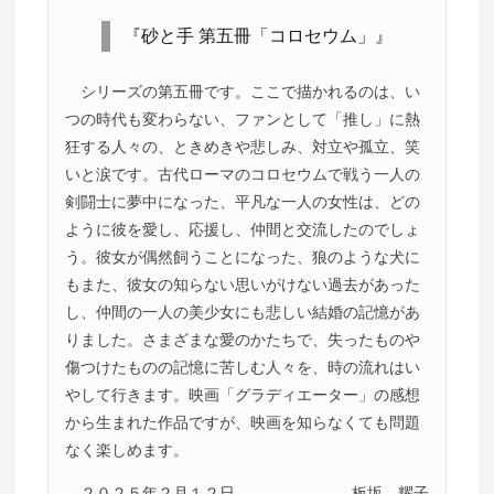
『砂と手 第五冊「コロセウム」』
シリーズの第五冊です。ここで描かれるのは、い
つの時代も変わらない、ファンとして「推し」に熱
狂する人々の、ときめきや悲しみ、対立や孤立、笑
いと涙です。古代ローマのコロセウムで戦う一人の
剣闘士に夢中になった、平凡な一人の女性は、どの
ように彼を愛し、応援し、仲間と交流したのでしょ
う。彼女が偶然飼うことになった、狼のような犬に
もまた、彼女の知らない思いがけない過去があった
し、仲間の一人の美少女にも悲しい結婚の記憶があ
りました。さまざまな愛のかたちで、失ったものや
傷つけたものの記憶に苦しむ人々を、時の流れはい
やして行きます。映画「グラディエーター」の感想
から生まれた作品ですが、映画を知らなくても問題
なく楽しめます。
２０２５年２月１２日
板坂 耀子