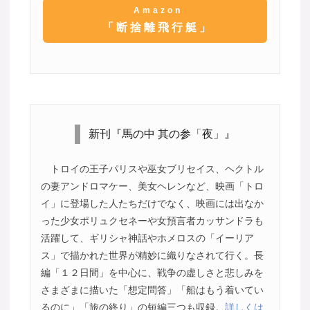
Amazon
「断捨離飛行艇」
新刊『馬の中 其の参「夜」』
トロイの王子パリスや巫女ブリセイス、ヘクトル
の妻アンドロマケー、美女ヘレンなど、映画「トロ
イ」に登場した人たちだけでなく、映画には出なか
った少女ポリュクセネーや女預言者カッサンドラも
活躍して、ギリシャ神話やホメロスの「イーリア
ス」で描かれた世界が精妙に織りなされて行く。長
編「１２日間」を中心に、戦争の虚しさと悲しみを
さまざまに描いた「想定問答」「船はもう着いてい
るのに」「旅の終り」の短編三つも収録。
詳しくは