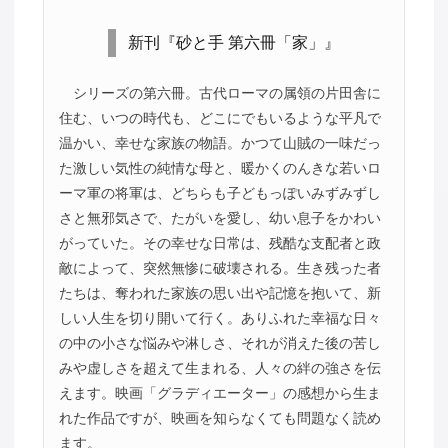
新刊『砂と手 第六冊「家」』
シリーズの第六冊。古代ローマの属領の片田舎に
住む、いつの時代も、どこにでもいるような平凡で
温かい、幸せな家族の物語。かつて山賊の一味だっ
た激しい気性の純情な母と、暖かくのんきな若いロ
ーマ軍の将軍は、どちらも子どもっぽいみずみずし
さと無邪気さで、たがいを愛し、幼い息子をかわい
がっていた。その幸せな日常は、残酷な支配者と政
敵によって、突然無惨に破壊される。生き残った者
たちは、奪われた家族の思い出や記憶を抱いて、新
しい人生を切り開いて行く。ありふれた幸福な日々
の中の小さな悩みや淋しさ、それが消えた後の苦し
みや虚しさを超えて生まれる、人々の絆の強さを伝
えます。映画「グラディエーター」の感想から生ま
れた作品ですが、映画を知らなくても問題なく読め
ます。