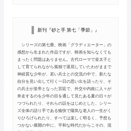
新刊『砂と手 第七「季節」』
シリーズの第七冊。映画「グラディエーター」の
感想から生まれた作品ですが、映画を知らなくても
まったく問題はありません。古代ローマで皇太子と
して育てられながら孤独で退屈していたわがままで
神経質な少年が、若い兵士との交流の中で、新たな
自分を見い出して行く一日の思い出を語ったり、そ
の兵士が皇帝となった宮廷で、外交や内政に人々が
奔走するのを少年の目を通して見たある夏の日々が
つづられたり、それらの話をはじめとした、シリー
ズ全体の語り手である愉快で陽気な老人の一生がく
りひろげられたり、すべては楽しく明るく、予想も
つかない展開の中に、平和な時代だからこその、混