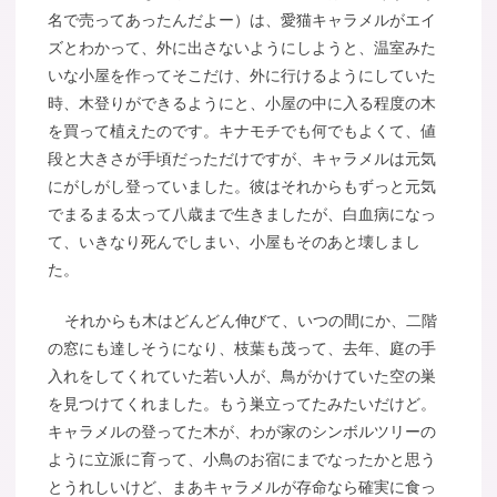
名で売ってあったんだよー）は、愛猫キャラメルがエイ
ズとわかって、外に出さないようにしようと、温室みた
いな小屋を作ってそこだけ、外に行けるようにしていた
時、木登りができるようにと、小屋の中に入る程度の木
を買って植えたのです。キナモチでも何でもよくて、値
段と大きさが手頃だっただけですが、キャラメルは元気
にがしがし登っていました。彼はそれからもずっと元気
でまるまる太って八歳まで生きましたが、白血病になっ
て、いきなり死んでしまい、小屋もそのあと壊しまし
た。
それからも木はどんどん伸びて、いつの間にか、二階
の窓にも達しそうになり、枝葉も茂って、去年、庭の手
入れをしてくれていた若い人が、鳥がかけていた空の巣
を見つけてくれました。もう巣立ってたみたいだけど。
キャラメルの登ってた木が、わが家のシンボルツリーの
ように立派に育って、小鳥のお宿にまでなったかと思う
とうれしいけど、まあキャラメルが存命なら確実に食っ