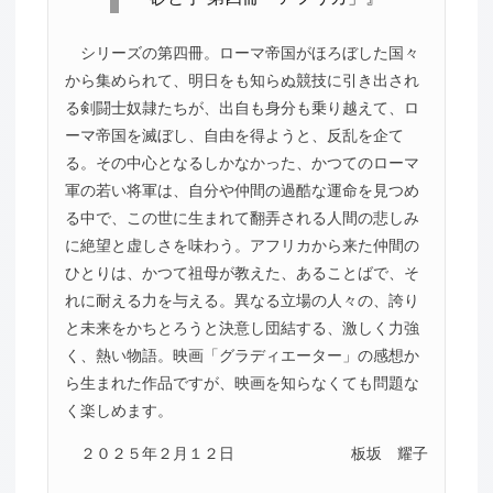
シリーズの第四冊。ローマ帝国がほろぼした国々
から集められて、明日をも知らぬ競技に引き出され
る剣闘士奴隷たちが、出自も身分も乗り越えて、ロ
ーマ帝国を滅ぼし、自由を得ようと、反乱を企て
る。その中心となるしかなかった、かつてのローマ
軍の若い将軍は、自分や仲間の過酷な運命を見つめ
る中で、この世に生まれて翻弄される人間の悲しみ
に絶望と虚しさを味わう。アフリカから来た仲間の
ひとりは、かつて祖母が教えた、あることばで、そ
れに耐える力を与える。異なる立場の人々の、誇り
と未来をかちとろうと決意し団結する、激しく力強
く、熱い物語。映画「グラディエーター」の感想か
ら生まれた作品ですが、映画を知らなくても問題な
く楽しめます。
２０２５年２月１２日
板坂 耀子