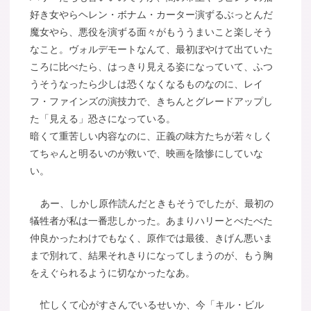
好き女やらヘレン・ボナム・カーター演ずるぶっとんだ
魔女やら、悪役を演ずる面々がもううまいこと楽しそう
なこと。ヴォルデモートなんて、最初ぼやけて出ていた
ころに比べたら、はっきり見える姿になっていて、ふつ
うそうなったら少しは恐くなくなるものなのに、レイ
フ・ファインズの演技力で、きちんとグレードアップし
た「見える」恐さになっている。
暗くて重苦しい内容なのに、正義の味方たちが若々しく
てちゃんと明るいのが救いで、映画を陰惨にしていな
い。
あー、しかし原作読んだときもそうでしたが、最初の
犠牲者が私は一番悲しかった。あまりハリーとべたべた
仲良かったわけでもなく、原作では最後、きげん悪いま
まで別れて、結果それきりになってしまうのが、もう胸
をえぐられるように切なかったなあ。
忙しくて心がすさんでいるせいか、今「キル・ビル