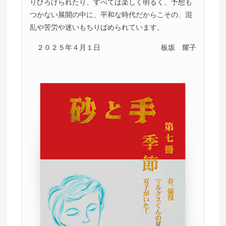
りひろげられたり、すべては楽しく明るく、予想も
つかない展開の中に、平和な時代だからこその、混
乱や苦労や迷いもちりばめられています。
２０２５年４月１日
板坂 耀子