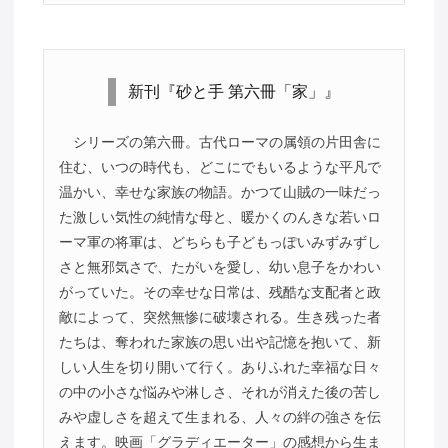
新刊『砂と手 第六冊「家」』
シリーズの第六冊。古代ローマの属領の片田舎に
住む、いつの時代も、どこにでもいるような平凡で
温かい、幸せな家族の物語。かつて山賊の一味だっ
た激しい気性の純情な母と、暖かくのんきな若いロ
ーマ軍の将軍は、どちらも子どもっぽいみずみずし
さと無邪気さで、たがいを愛し、幼い息子をかわい
がっていた。その幸せな日常は、残酷な支配者と政
敵によって、突然無惨に破壊される。生き残った者
たちは、奪われた家族の思い出や記憶を抱いて、新
しい人生を切り開いて行く。ありふれた幸福な日々
の中の小さな悩みや淋しさ、それが消えた後の苦し
みや虚しさを超えて生まれる、人々の絆の強さを伝
えます。映画「グラディエーター」の感想から生ま