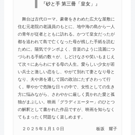
『砂と手 第三冊「皇女」』
舞台は古代ローマ。豪奢をきわめた広大な屋敷に
住む元老院の老議員のもとに、地中海の島から一人
の青年が従者とともに訪れる。かつて皇女だったが
都を追われて島で亡くなった母が残した手紙を読む
ために。陽気でテンポよく、音楽のように流麗につ
づられる手紙の数々が、しどけなさや笑いもまじえ
て次々にあらわにする母の人生。愛らしい少女が若
い兵士と激しい恋をし、やがて別れて妻となり母と
なり、夫や弟を通して国の政治にたずさわって行
く。華やかで危険な日々の中で、女性としての生き
方に悩みながら、さわやかに厳しく貫かれた愛と孤
独がまぶしい。映画「グラディエーター」のひとつ
の解釈として書かれた作品ですが、映画を知らなく
てもまったく問題なく楽しめます。
２０２５年１月１０日
板坂 耀子