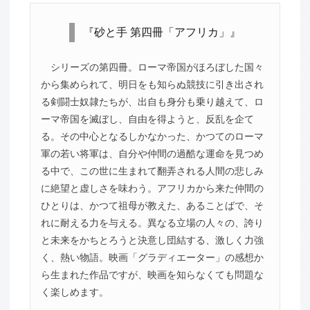
『砂と手 第四冊「アフリカ」』
シリーズの第四冊。ローマ帝国がほろぼした国々
から集められて、明日をも知らぬ競技に引き出され
る剣闘士奴隷たちが、出自も身分も乗り越えて、ロ
ーマ帝国を滅ぼし、自由を得ようと、反乱を企て
る。その中心となるしかなかった、かつてのローマ
軍の若い将軍は、自分や仲間の過酷な運命を見つめ
る中で、この世に生まれて翻弄される人間の悲しみ
に絶望と虚しさを味わう。アフリカから来た仲間の
ひとりは、かつて祖母が教えた、あることばで、そ
れに耐える力を与える。異なる立場の人々の、誇り
と未来をかちとろうと決意し団結する、激しく力強
く、熱い物語。映画「グラディエーター」の感想か
ら生まれた作品ですが、映画を知らなくても問題な
く楽しめます。