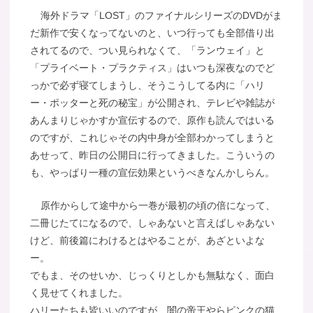
海外ドラマ「LOST」のファイナルシリーズのDVDがま
だ新作で安くなってないのと、いつ行っても全部借り出
されてるので、つい見られなくて、「ランウェイ」と
「プライベート・プラクティス」はいつも深夜なのでど
っかで必ず寝てしまうし、そうこうしてる内に「ハリ
ー・ポッターと死の秘宝」が公開され、テレビや雑誌が
あんまりじゃかすか宣伝するので、原作も読んではいる
のですが、これじゃその内中身が全部わかってしまうと
あせって、昨日の公開日に行ってきました。こういうの
も、やっぱり一種の宣伝効果というべきなんかしらん。
原作からして途中から一巻が最初の頃の倍になって、
二冊じたてになるので、しゃあないと言えばしゃあない
けど、前後篇にわけるとはやることが、あざといよな
ー。
でもま、そのせいか、じっくりとしかも無駄なく、面白
く見せてくれました。
ハリーたちも皆いいのですが、闇の帝王やらピンクの猫