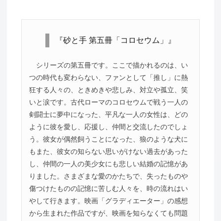
『砂と手 第五冊「コロセウム」』
シリーズの第五冊です。ここで描かれるのは、い
つの時代も変わらない、ファンとして「推し」に熱
狂する人々の、ときめきや悲しみ、対立や孤立、笑
いと涙です。古代ローマのコロセウムで戦う一人の
剣闘士に夢中になった、平凡な一人の女性は、どの
ように彼を愛し、応援し、仲間と交流したのでしょ
う。彼女が偶然飼うことになった、狼のような犬に
もまた、彼女の知らない思いがけない過去があった
し、仲間の一人の美少女にも悲しい結婚の記憶があ
りました。さまざまな愛のかたちで、失ったものや
傷つけたものの記憶に苦しむ人々を、時の流れはい
やして行きます。映画「グラディエーター」の感想
から生まれた作品ですが、映画を知らなくても問題