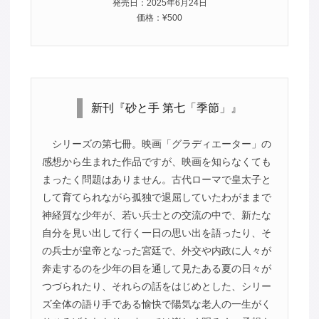
発売日：2025年6月24日
価格：¥500
新刊『砂と手 第七「季節」』
シリーズの第七冊。映画「グラディエーター」の
感想から生まれた作品ですが、映画を知らなくても
まったく問題はありません。古代ローマで皇太子と
して育てられながら孤独で退屈していたわがままで
神経質な少年が、若い兵士との交流の中で、新たな
自分を見い出して行く一日の思い出を語ったり、そ
の兵士が皇帝となった宮廷で、外交や内政に人々が
奔走するのを少年の目を通して見たある夏の日々が
つづられたり、それらの話をはじめとした、シリー
ズ全体の語り手である愉快で陽気な老人の一生がく