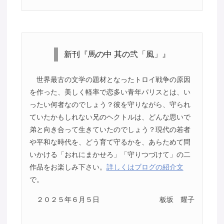
新刊『馬の中 其の弐「風」』
世界最古の文学の題材となったトロイ戦争の原因
を作った、美しく軽率で恋多い青年パリスとは、い
ったい何者なのでしょう？彼を守りながら、守られ
ていたかもしれない兄のヘクトルは、どんな思いで
弟と向き合って生きていたのでしょう？現代の若者
や平和な時代を、どう育て守るかを、あらためて問
いかける「おれにまかせろ」「守りつづけて」の二
作品をお楽しみ下さい。
詳しくはブログの紹介文
で。
２０２５年６月５日
板坂 耀子